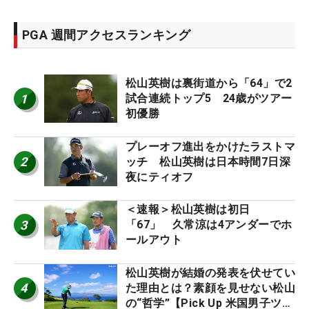
PGA 週間アクセスランキング
松山英樹は裏街道から「64」で2
1
試合連続トップ5 24歳がツアー
初優勝
プレーオフ進出をかけたラストマ
2
ッチ 松山英樹は日本時間7日深
夜にティオフ
＜速報＞松山英樹は初日
3
「67」 久常涼は4アンダーでホ
ールアウト
松山英樹が結婚の発表を伏せてい
4
た理由とは？素顔を見せない松山
の“哲学”【Pick Up 米国男子ツア