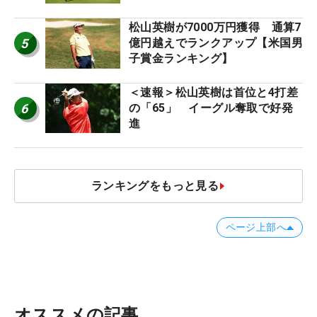
ー十大ニュース】
松山英樹が7000万円獲得 通算7
5
億円越えでランクアップ【米国男
子賞金ランキング】
＜速報＞松山英樹は首位と4打差
6
の「65」 イーグル奪取で好発
進
ランキングをもっと見る
ページ上部へ
オススメの記事