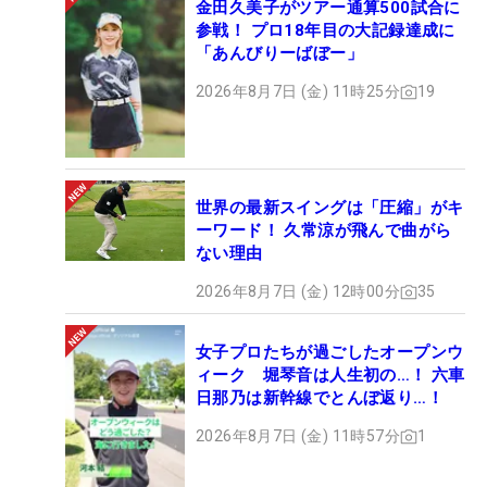
金田久美子がツアー通算500試合に
参戦！ プロ18年目の大記録達成に
「あんびりーばぼー」
2026年8月7日 (金) 11時25分
19
世界の最新スイングは「圧縮」がキ
ーワード！ 久常涼が飛んで曲がら
ない理由
2026年8月7日 (金) 12時00分
35
女子プロたちが過ごしたオープンウ
ィーク 堀琴音は人生初の…！ 六車
日那乃は新幹線でとんぼ返り…！
2026年8月7日 (金) 11時57分
1