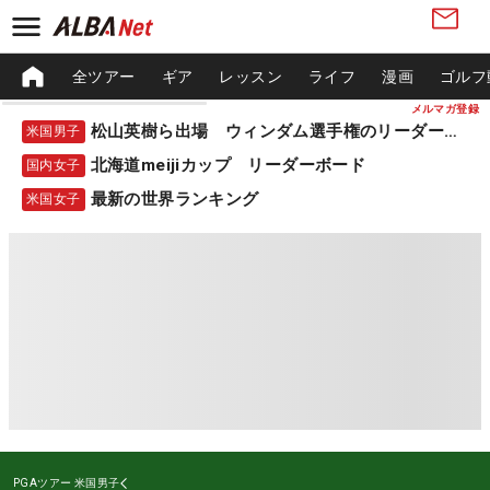
全ツアー
ギア
レッスン
ライフ
漫画
ゴルフ
メルマガ登録
松山英樹ら出場 ウィンダム選手権のリーダーボード
米国男子
北海道meijiカップ リーダーボード
国内女子
最新の世界ランキング
米国女子
PGAツアー
米国男子