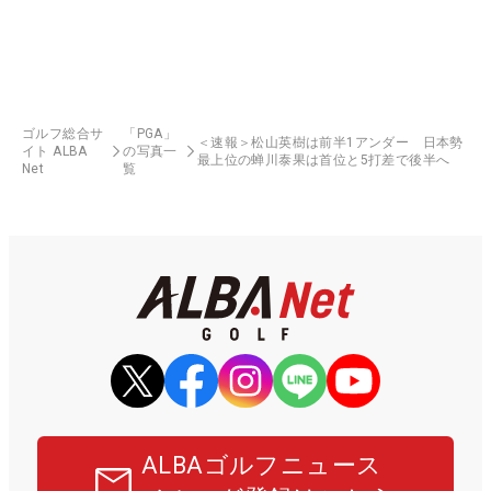
ゴルフ総合サ
「PGA」
＜速報＞松山英樹は前半1アンダー 日本勢
イト ALBA
の写真一
最上位の蝉川泰果は首位と5打差で後半へ
Net
覧
ALBAゴルフニュース