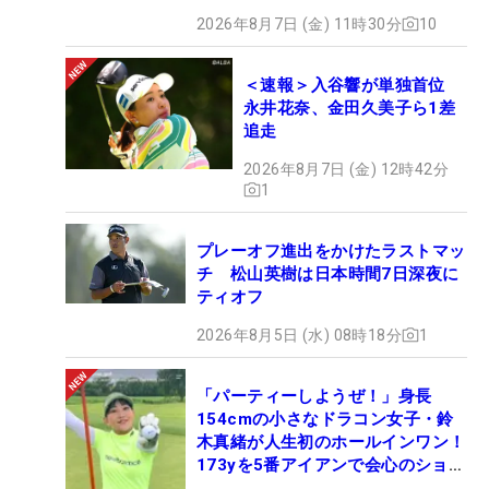
2026年8月7日 (金) 11時30分
10
＜速報＞入谷響が単独首位
永井花奈、金田久美子ら1差
追走
2026年8月7日 (金) 12時42分
1
プレーオフ進出をかけたラストマッ
チ 松山英樹は日本時間7日深夜に
ティオフ
2026年8月5日 (水) 08時18分
1
「パーティーしようぜ！」身長
154cmの小さなドラコン女子・鈴
木真緒が人生初のホールインワン！
173yを5番アイアンで会心のショッ
ト