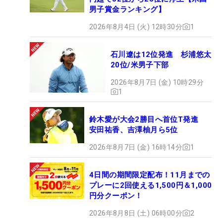
男子賞金ランキング】
2026年8月4日 (火) 12時30分
1
石川遼は12位発進 杉浦悠太
20位/米男子下部
2026年8月7日 (金) 10時29分
1
鈴木愛が大会2勝目へ首位T発進
安田祐香、吉澤柚月ら5位
2026年8月7日 (金) 16時14分
1
4日間の期間限定配布！11月までの
プレーに2回使える1,500円＆1,000
円分クーポン！
2026年8月8日 (土) 06時00分
2