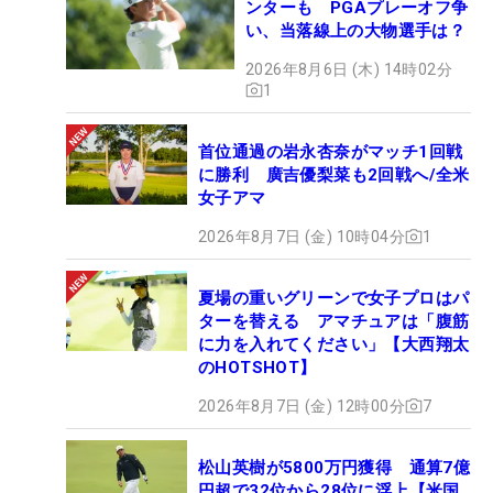
ンターも PGAプレーオフ争
い、当落線上の大物選手は？
2026年8月6日 (木) 14時02分
1
首位通過の岩永杏奈がマッチ1回戦
に勝利 廣吉優梨菜も2回戦へ/全米
女子アマ
2026年8月7日 (金) 10時04分
1
夏場の重いグリーンで女子プロはパ
ターを替える アマチュアは「腹筋
に力を入れてください」【大西翔太
のHOTSHOT】
2026年8月7日 (金) 12時00分
7
松山英樹が5800万円獲得 通算7億
円超で32位から28位に浮上【米国