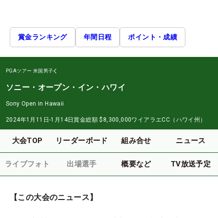
賞金ランキング
年間日程
ポイント・成績
PGAツアー
米国男子
ソニー・オープン・イン・ハワイ
Sony Open in Hawaii
2024年1月11日-1月14日
賞金総額
$8,300,000
ワイアラエCC（ハワイ州）
大会TOP
リーダーボード
組み合せ
ニュース
ライブフォト
出場選手
概要など
TV放送予定
【この大会のニュース】