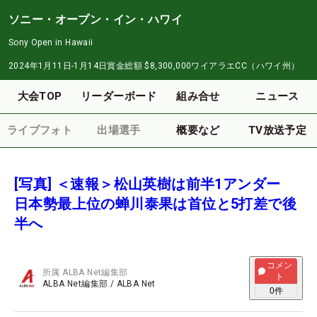
ソニー・オープン・イン・ハワイ
Sony Open in Hawaii
2024年1月11日-1月14日
賞金総額
$8,300,000
ワイアラエCC（ハワイ州）
大会TOP
リーダーボード
組み合せ
ニュース
ライブフォト
出場選手
概要など
TV放送予定
[写真] ＜速報＞松山英樹は前半1アンダー
日本勢最上位の蝉川泰果は首位と5打差で後
半へ
コメン
所属
ALBA Net編集部
ト
ALBA Net編集部
/
ALBA Net
0
件