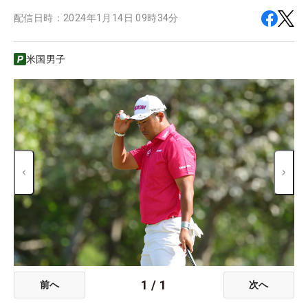
配信日時：
2024年1月14日 09時34分
米国男子
1
/
1
前へ
次へ