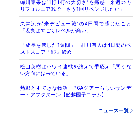
蝉川泰果は“1打1打の大切さ”を痛感 来週のカ
リフォルニア戦で「もう1回リベンジしたい」
久常涼が“米デビュー戦”の4日間で感じたこと
「現実はすごくレベルが高い」
「成長を感じた1週間」 桂川有人は4日間のベ
ストスコア『67』締め
松山英樹はハワイ連戦を終えて手応え「悪くな
い方向には来ている」
熱戦とすてきな物語 PGAツアーらしいサンデ
ー・アフタヌーン【舩越園子コラム】
ニュース一覧