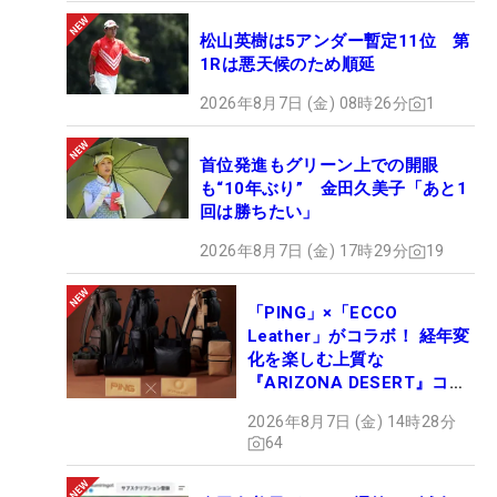
松山英樹は5アンダー暫定11位 第
1Rは悪天候のため順延
2026年8月7日 (金) 08時26分
1
首位発進もグリーン上での開眼
も“10年ぶり” 金田久美子「あと1
回は勝ちたい」
2026年8月7日 (金) 17時29分
19
「PING」×「ECCO
Leather」がコラボ！ 経年変
化を楽しむ上質な
『ARIZONA DESERT』コレ
クション、9月15日限定デビ
2026年8月7日 (金) 14時28分
ュー
64