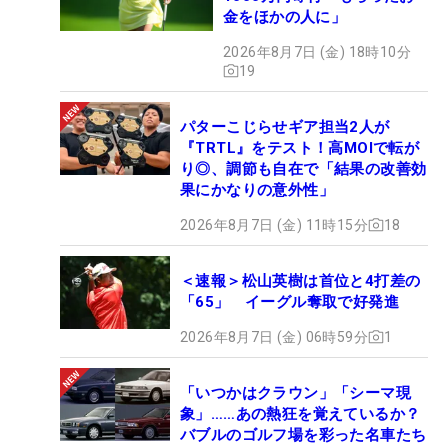
金をほかの人に」
2026年8月7日 (金) 18時10分
19
パターこじらせギア担当2人が
『TRTL』をテスト！高MOIで転が
り◎、調節も自在で「結果の改善効
果にかなりの意外性」
2026年8月7日 (金) 11時15分
18
＜速報＞松山英樹は首位と4打差の
「65」 イーグル奪取で好発進
2026年8月7日 (金) 06時59分
1
「いつかはクラウン」「シーマ現
象」……あの熱狂を覚えているか？
バブルのゴルフ場を彩った名車たち