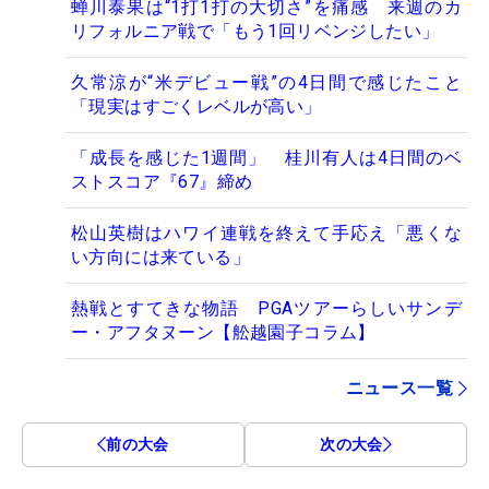
蝉川泰果は“1打1打の大切さ”を痛感 来週のカ
リフォルニア戦で「もう1回リベンジしたい」
久常涼が“米デビュー戦”の4日間で感じたこと
「現実はすごくレベルが高い」
「成長を感じた1週間」 桂川有人は4日間のベ
ストスコア『67』締め
松山英樹はハワイ連戦を終えて手応え「悪くな
い方向には来ている」
熱戦とすてきな物語 PGAツアーらしいサンデ
ー・アフタヌーン【舩越園子コラム】
ニュース一覧
前の大会
次の大会