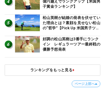
4
億円越えでランクアップ【米国男
子賞金ランキング】
松山英樹が結婚の発表を伏せてい
5
た理由とは？素顔を見せない松山
の“哲学”【Pick Up 米国男子ツア
ー十大ニュース】
好調の松山英樹は3番手にランク
6
イン レギュラーツアー最終戦の
優勝予想発表
ランキングをもっと見る
ページ上部へ