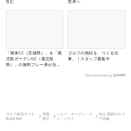
生む
世界へ
「潮来CC（茨城県）」＆「鹿
ゴルフの熱狂を、つくる仕
児島ガーデンGC（鹿児島
事。｜スタッフ募集中
県）」の無料プレー券が当た
る！！
Recommended by
ゴルフ総合サイト
米国
ソニー・オープン・イ
松山 英樹のスコ
ALBA Net
男子
ン・ハワイ
ア詳細