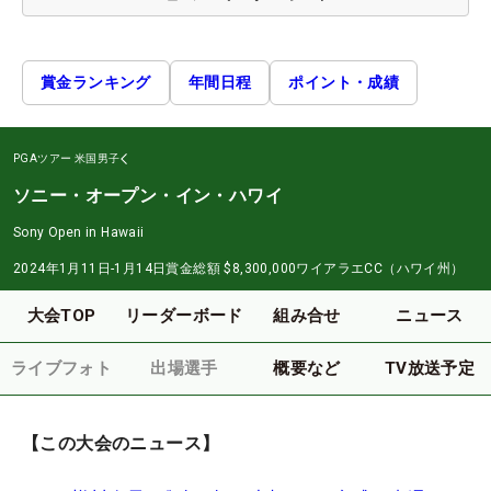
賞金ランキング
年間日程
ポイント・成績
PGAツアー
米国男子
ソニー・オープン・イン・ハワイ
Sony Open in Hawaii
2024年1月11日-1月14日
賞金総額
$8,300,000
ワイアラエCC（ハワイ州）
大会TOP
リーダーボード
組み合せ
ニュース
ライブフォト
出場選手
概要など
TV放送予定
【この大会のニュース】