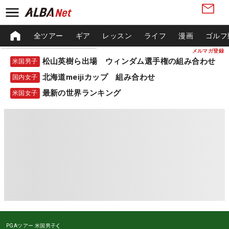
全ツアー
ギア
レッスン
ライフ
漫画
ゴルフ
メルマガ登録
松山英樹ら出場 ウィンダム選手権の組み合わせ
米国男子
北海道meijiカップ 組み合わせ
国内女子
最新の世界ランキング
米国女子
PGAツアー
米国男子