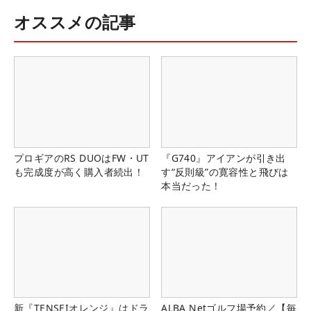
オススメの記事
プロギアのRS DUOはFW・UT
『G740』アイアンが引き出
も完成度が高く購入者続出！
す“反則級”の寛容性と飛びは
本当だった！
新『TENSEIオレンジ』はドラ
ALBA Netゴルフ場予約／【毎