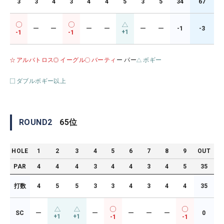
3
3
4
3
4
4
5
3
5
34
67
ー
ー
ー
ー
ー
ー
-1
-3
+1
-1
-1
アルバトロス
イーグル
バーティ
ー パー
ボギー
ダブルボギー以上
ROUND
2
65
位
HOLE
1
2
3
4
5
6
7
8
9
OUT
PAR
4
4
4
3
4
4
3
4
5
35
打数
4
5
5
3
3
4
3
4
4
35
SC
ー
ー
ー
ー
ー
0
+1
+1
-1
-1