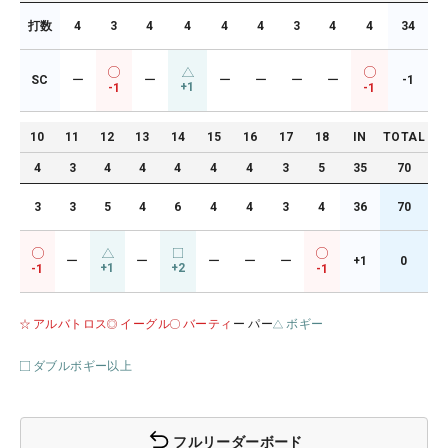
打数
4
3
4
4
4
4
3
4
4
34
SC
ー
ー
ー
ー
ー
ー
-1
+1
-1
-1
10
11
12
13
14
15
16
17
18
IN
TOTAL
4
3
4
4
4
4
4
3
5
35
70
3
3
5
4
6
4
4
3
4
36
70
ー
ー
ー
ー
ー
+1
0
+1
+2
-1
-1
アルバトロス
イーグル
バーティ
ー パー
ボギー
ダブルボギー以上
フルリーダーボード