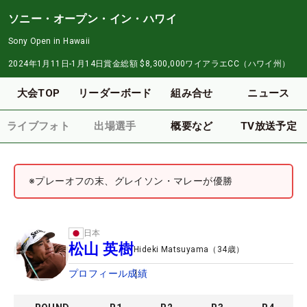
ソニー・オープン・イン・ハワイ
Sony Open in Hawaii
2024年1月11日-1月14日
賞金総額
$8,300,000
ワイアラエCC（ハワイ州）
大会TOP
リーダーボード
組み合せ
ニュース
ライブフォト
出場選手
概要など
TV放送予定
※プレーオフの末、グレイソン・マレーが優勝
日本
松山 英樹
Hideki Matsuyama
（
34
歳）
プロフィール
成績