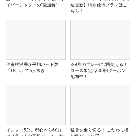
イバーシャフトの“最適解”
週更新】特別優待プランはこ
ちら！
仲宗根澄香が平均パット数
8-9月のプレーに2回使える！
『TRTL』で6人抜き！
コース限定2,000円クーポン
配布中！
インター5分、都心から60分
猛暑を乗り切る！ こだわり機
のフラットな美観コース。大
能派パンツ4選