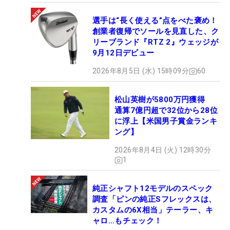
選手は“長く使える”点をべた褒め！
創業者復帰でソールを見直した、ク
リーブランド『RTZ 2』ウェッジが
9月12日デビュー
2026年8月5日 (水) 15時09分
60
松山英樹が5800万円獲得
通算7億円超で32位から28位
に浮上【米国男子賞金ランキ
ング】
2026年8月4日 (火) 12時30分
1
純正シャフト12モデルのスペック
調査「ピンの純正Sフレックスは、
カスタムの6X相当」テーラー、キ
ャロ…もチェック！