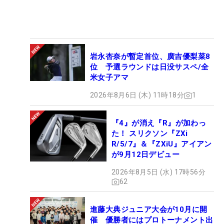
岩永杏奈が暫定首位、廣吉優梨菜8
位 予選ラウンドは日没サスペ/全
米女子アマ
2026年8月6日 (木) 11時18分
1
『4』が消え『R』が加わっ
た！ スリクソン『ZXi
R/5/7』＆『ZXiU』アイアン
が9月12日デビュー
2026年8月5日 (水) 17時56分
62
進藤大典ジュニア大会が10月に開
催 優勝者にはプロトーナメント出