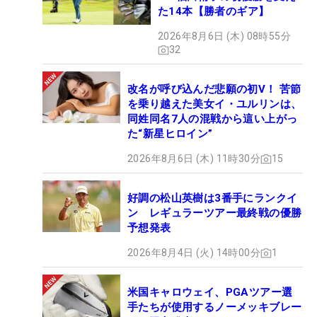
た14本【勝者のギア】
2026年8月6日 (木) 08時55分
32
改名が呼び込んだ悲願の初V！ 苦節
を乗り越えた美女イ・ユルリンは、
同姓同名7人の混戦から這い上がっ
た“新星ヒロイン”
2026年8月6日 (木) 11時30分
15
好調の松山英樹は3番手にランクイ
ン レギュラーツアー最終戦の優勝
予想発表
2026年8月4日 (火) 14時00分
1
米国キャロウェイ、PGAツアー選
手たちが使用するノーメッキブレー