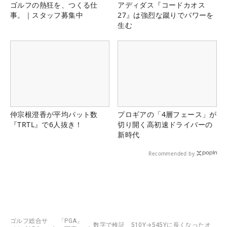
ゴルフの熱狂を、つくる仕
アディダス『コードカオス
事。｜スタッフ募集中
27』は強烈な蹴りでパワーを
生む
仲宗根澄香が平均パット数
プロギアの「4層フェース」が
『TRTL』で6人抜き！
切り開く高初速ドライバーの
新時代
Recommended by
ゴルフ総合サ
「PGA」
数字で検証 510Y→545Yに長くなったオ