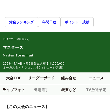
賞金ランキング
年間日程
ポイント・成績
PGAツアー
米国男子
マスターズ
Masters Tournament
2023年4月6日-4月9日
賞金総額
$18,000,000
オーガスタ・ナショナルGC（ジョージア州）
大会TOP
リーダーボード
組み合せ
ニュース
ライブフォト
出場選手
概要など
TV放送予定
【この大会のニュース】