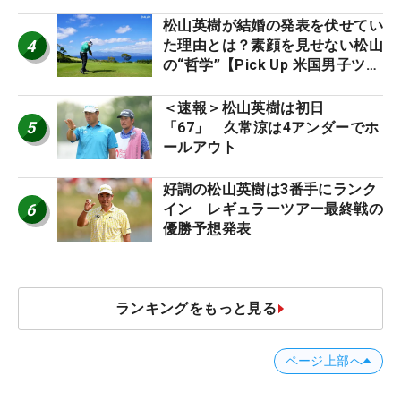
松山英樹が結婚の発表を伏せてい
4
た理由とは？素顔を見せない松山
の“哲学”【Pick Up 米国男子ツア
ー十大ニュース】
＜速報＞松山英樹は初日
5
「67」 久常涼は4アンダーでホ
ールアウト
好調の松山英樹は3番手にランク
6
イン レギュラーツアー最終戦の
優勝予想発表
ランキングをもっと見る
ページ上部へ