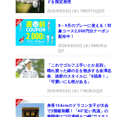
ドを限定発売
2026年8月6日 (木) 10時37分
33
8－9月のプレーに使える！対
象コース2,000円分クーポン
配布中！
2026年8月6日 (木) 06時00分
1
「これでゴルフ上手いとか反則」
晴れ渡った緑の丘を散歩する金澤志
奈、抜群のスタイルに「8頭身！」
「可愛いにも程がある」
2026年8月6日 (木) 11時36分
3
身長154cmのドラコン女子が大会
で2階級制覇！「40°近い気温」の
激闘後は“2日連続もつ鍋”でスタミ