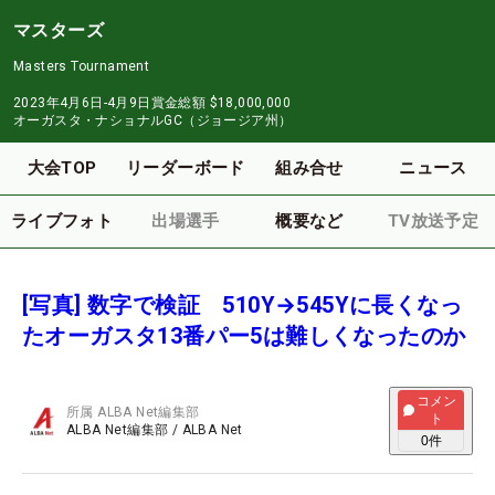
マスターズ
Masters Tournament
2023年4月6日-4月9日
賞金総額
$18,000,000
オーガスタ・ナショナルGC（ジョージア州）
大会TOP
リーダーボード
組み合せ
ニュース
ライブフォト
出場選手
概要など
TV放送予定
[写真] 数字で検証 510Y→545Yに長くなっ
たオーガスタ13番パー5は難しくなったのか
コメン
所属
ALBA Net編集部
ト
ALBA Net編集部
/
ALBA Net
0
件