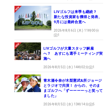
LIVゴルフは来季も継続？
新たな投資家を獲得と発表、
9月には最終合意へ
2026年8月6日 (木) 11時00分
1
LIVゴルフが大量スタッフ解雇
へ？ あすにも選手ミーティング実
施へ
2026年8月5日 (水) 14時02分
1
青木瀬令奈が木梨憲武&所ジョージ
とラジオで共演！ からの、そのま
まゴルフへ「ずーーーーっと笑って
ました」
2026年8月5日 (水) 13時14分
5