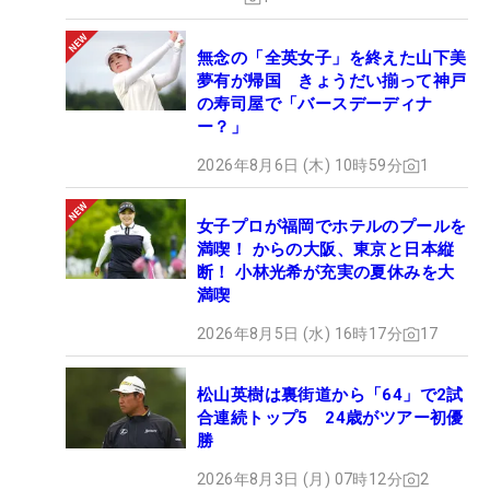
無念の「全英女子」を終えた山下美
夢有が帰国 きょうだい揃って神戸
の寿司屋で「バースデーディナ
ー？」
2026年8月6日 (木) 10時59分
1
女子プロが福岡でホテルのプールを
満喫！ からの大阪、東京と日本縦
断！ 小林光希が充実の夏休みを大
満喫
2026年8月5日 (水) 16時17分
17
松山英樹は裏街道から「64」で2試
合連続トップ5 24歳がツアー初優
勝
2026年8月3日 (月) 07時12分
2