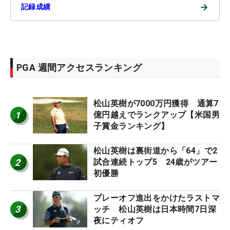
→
記録成績
PGA 週間アクセスランキング
松山英樹が7000万円獲得 通算7
1
億円越えでランクアップ【米国男
子賞金ランキング】
松山英樹は裏街道から「64」で2
2
試合連続トップ5 24歳がツアー
初優勝
プレーオフ進出をかけたラストマ
3
ッチ 松山英樹は日本時間7日深
夜にティオフ