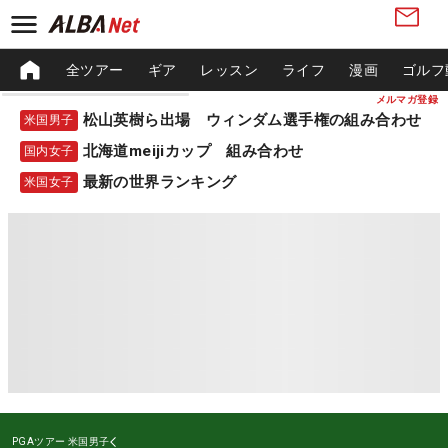
全ツアー
ギア
レッスン
ライフ
漫画
ゴルフ
メルマガ登録
松山英樹ら出場 ウィンダム選手権の組み合わせ
米国男子
北海道meijiカップ 組み合わせ
国内女子
最新の世界ランキング
米国女子
PGAツアー
米国男子