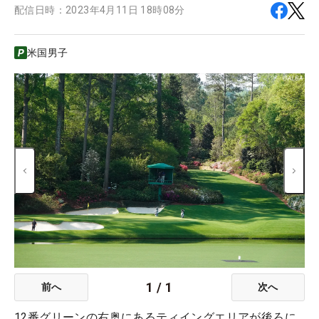
配信日時：
2023年4月11日 18時08分
米国男子
1
/
1
前へ
次へ
12番グリーンの右奥にあるティイングエリアが後ろに