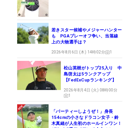
若きスター候補やメジャーハンター
も PGAプレーオフ争い、当落線
上の大物選手は？
2026年8月6日 (木) 14時02分
1
松山英樹がトップ25入り 中
島啓太は5ランクアップ
【FedExCupランキング】
2026年8月4日 (火) 08時00分
1
「パーティーしようぜ！」身長
154cmの小さなドラコン女子・鈴
木真緒が人生初のホールインワン！