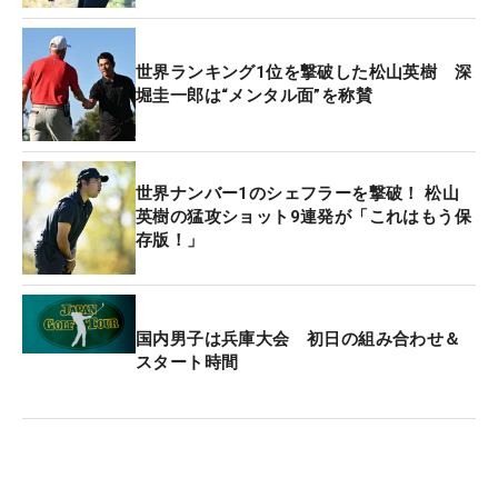
日本勢では久常涼が出場。最近は欧州ツアーを転戦
していたため、米ツアーは8月以来の参戦となる。
世界ランキング1位を撃破した松山英樹 深
現在のポイントランキングは86位で来季シード権
堀圭一郎は“メンタル面”を称賛
は“当確”。さらなる浮上を目指す。
【優勝予想ランキング】
世界ナンバー1のシェフラーを撃破！ 松山
1位：ニック・ダンラップ（34）
英樹の猛攻ショット9連発が「これはもう保
2位：マーベリック・マクニーリー（71）
存版！」
3位：ベン・グリフィン（69）
4位：パトリック・フィッシュバーン（110）
5位：パットン・キジーア（96）
国内男子は兵庫大会 初日の組み合わせ＆
6位：マッケンジー・ヒューズ（62）
スタート時間
7位：ヘンリック・ノーランダー（221）
8位：アンドリュー・ノバク（141）
9位：J.J.スポーン（108）
10位：シーマス・パワー（119）