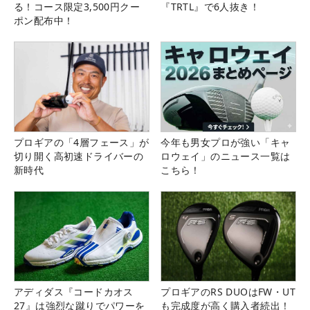
る！コース限定3,500円クー
『TRTL』で6人抜き！
ポン配布中！
プロギアの「4層フェース」が
今年も男女プロが強い「キャ
切り開く高初速ドライバーの
ロウェイ」のニュース一覧は
新時代
こちら！
アディダス『コードカオス
プロギアのRS DUOはFW・UT
27』は強烈な蹴りでパワーを
も完成度が高く購入者続出！