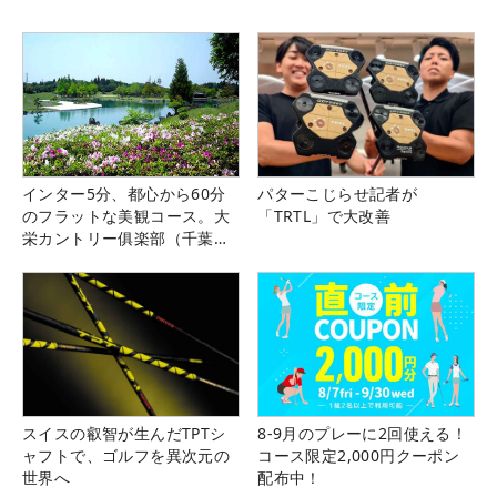
インター5分、都心から60分
パターこじらせ記者が
のフラットな美観コース。大
「TRTL」で大改善
栄カントリー俱楽部（千葉
県）
スイスの叡智が生んだTPTシ
8-9月のプレーに2回使える！
ャフトで、ゴルフを異次元の
コース限定2,000円クーポン
世界へ
配布中！