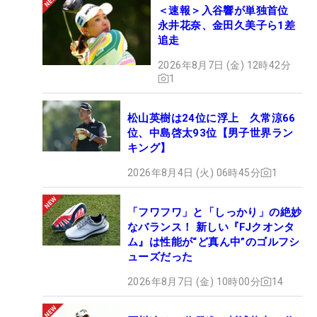
＜速報＞入谷響が単独首位
永井花奈、金田久美子ら1差
追走
2026年8月7日 (金) 12時42分
1
松山英樹は24位に浮上 久常涼66
位、中島啓太93位【男子世界ラン
キング】
2026年8月4日 (火) 06時45分
1
「フワフワ」と「しっかり」の絶妙
なバランス！ 新しい『FJクオンタ
ム』は性能が“ど真ん中”のゴルフシ
ューズだった
2026年8月7日 (金) 10時00分
14