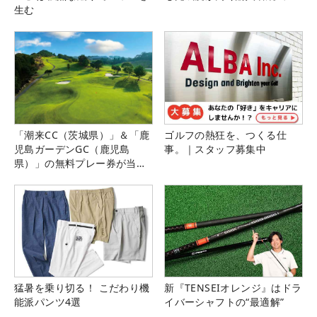
生む
「潮来CC（茨城県）」＆「鹿
ゴルフの熱狂を、つくる仕
児島ガーデンGC（鹿児島
事。｜スタッフ募集中
県）」の無料プレー券が当た
る！！
猛暑を乗り切る！ こだわり機
新『TENSEIオレンジ』はドラ
能派パンツ4選
イバーシャフトの“最適解”