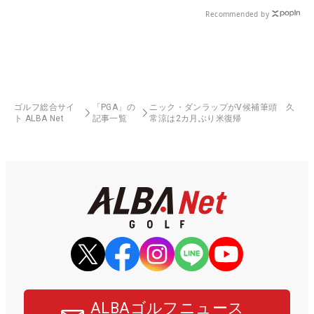
Recommended by
ゴルフ総合サイ
「PGA」の
ニック・ダンラップがV候補筆頭 久
ト ALBA Net
記事一覧
常涼は2カ月ぶり米復帰
ALBAゴルフニュース