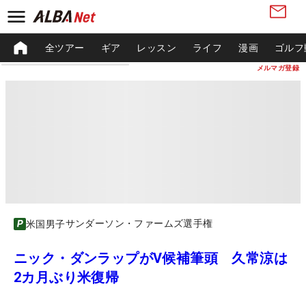
全ツアー
ギア
レッスン
ライフ
漫画
ゴルフ
メルマガ登録
サンダーソン・ファームズ選手権
米国男子
ニック・ダンラップがV候補筆頭 久常涼は
2カ月ぶり米復帰