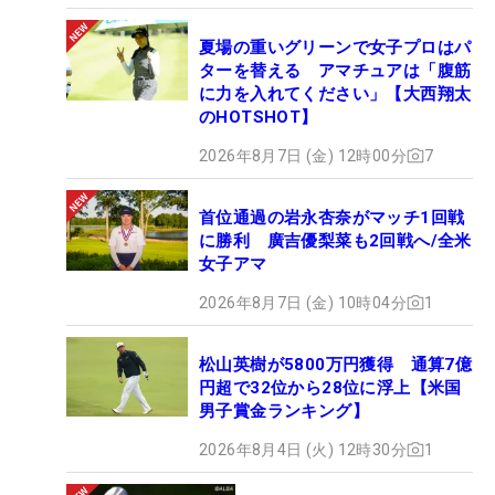
夏場の重いグリーンで女子プロはパ
ターを替える アマチュアは「腹筋
に力を入れてください」【大西翔太
のHOTSHOT】
2026年8月7日 (金) 12時00分
7
首位通過の岩永杏奈がマッチ1回戦
に勝利 廣吉優梨菜も2回戦へ/全米
女子アマ
2026年8月7日 (金) 10時04分
1
松山英樹が5800万円獲得 通算7億
円超で32位から28位に浮上【米国
男子賞金ランキング】
2026年8月4日 (火) 12時30分
1