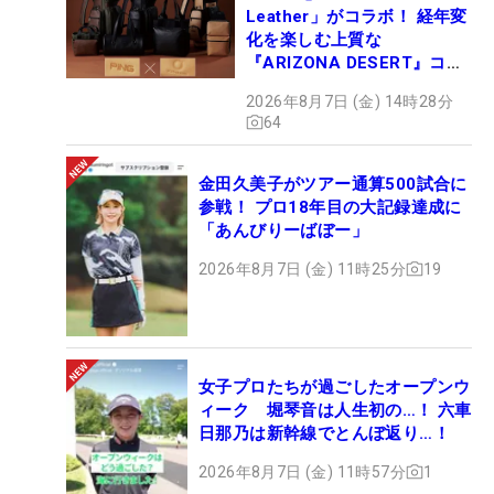
Leather」がコラボ！ 経年変
化を楽しむ上質な
『ARIZONA DESERT』コレ
クション、9月15日限定デビ
2026年8月7日 (金) 14時28分
ュー
64
金田久美子がツアー通算500試合に
参戦！ プロ18年目の大記録達成に
「あんびりーばぼー」
2026年8月7日 (金) 11時25分
19
女子プロたちが過ごしたオープンウ
ィーク 堀琴音は人生初の…！ 六車
日那乃は新幹線でとんぼ返り…！
2026年8月7日 (金) 11時57分
1