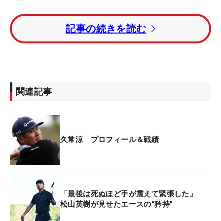
優勝候補筆頭に挙げられたのはニック・ダンラップ
記事の続きを読む
（米国）。1月に33年ぶりのアマチュア優勝を果た
すと、プロ転向後の7月にはプロ初勝利を飾った。
プレーオフシリーズにまで進出し、初戦は5位タイ
でフィニッシュ。勢いに乗る20歳だ。
関連記事
2番手にはマーベリック・マクニーリー（米国）が
入った。今年はケガからの本格復帰初年度だが、ポ
イントランキングは54位につけている。ツアー初優
勝を目指す。
久常涼 プロフィール＆戦績
3番手には昨年大会で“5人プレーオフ”で惜敗したベ
ン・グリフィン（米国）。フィールドで唯一、プレ
ジデンツカップに出場したマッケンジー・ヒューズ
「最後は死ぬほど手が震えて緊張した」
（カナダ）は6番手に推された。
松山英樹が見せたエースの“矜持”