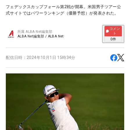
フェデックスカップフォール第2戦が開幕。米国男子ツアー公
式サイトではパワーランキング（優勝予想）が発表された。
コメン
所属
ALBA Net編集部
ト
ALBA Net編集部
/
ALBA Net
0
件
配信日時：
2024年10月1日 15時34分