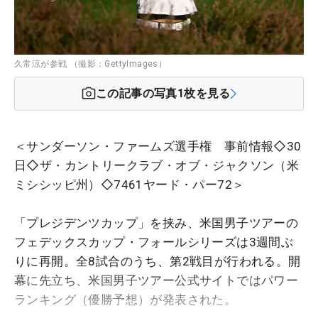
久常涼が参戦 （撮影：GettyImages）
この記事の写真
1
枚を見る
＜サンダーソン・ファームズ選手権 事前情報◇30
日◇ザ・カントリークラブ・オブ・ジャクソン（米
ミシシッピ州）◇7461ヤード・パー72＞
「プレジデンツカップ」を挟み、米国男子ツアーの
フェデックスカップ・フォールシリーズは3週間ぶ
りに再開。全8試合のうち、第2戦目が行われる。開
幕に先立ち、米国男子ツアー公式サイトではパワー
ランキング（優勝予想）が発表された。