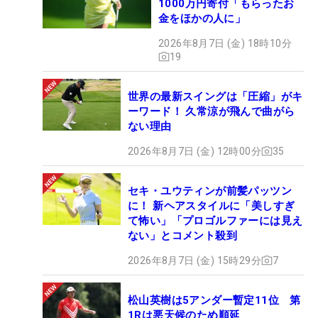
1000万円寄付「もらったお
金をほかの人に」
2026年8月7日 (金) 18時10分
19
世界の最新スイングは「圧縮」がキ
ーワード！ 久常涼が飛んで曲がら
ない理由
2026年8月7日 (金) 12時00分
35
セキ・ユウティンが前髪パッツン
に！ 新ヘアスタイルに「美しすぎ
て怖い」「プロゴルファーには見え
ない」とコメント殺到
2026年8月7日 (金) 15時29分
7
松山英樹は5アンダー暫定11位 第
1Rは悪天候のため順延