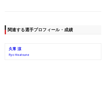
11位：マット・クーチャー（91）
12位：アダム・スベンソン（97）
13位：マーク・ハバード（99）
14位：マシュー・ネスミス（207）
15位：マシュー・マッカーティ（74）
関連する選手プロフィール・成績
※（）内は世界ランキング
久常 涼
Ryo Hisatsune