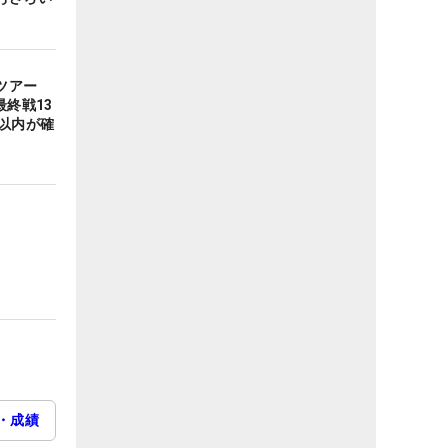
ツアー
最終戦13
以内が確
・成績