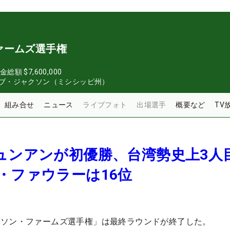
ァームズ選手権
金総額
$7,600,000
ブ・ジャクソン（ミシシッピ州）
組み合せ
ニュース
ライブフォト
出場選手
概要など
TV
ュンアンが初優勝、台湾勢史上3人
・ファウラーは16位
ーソン・ファームズ選手権」は最終ラウンドが終了した。