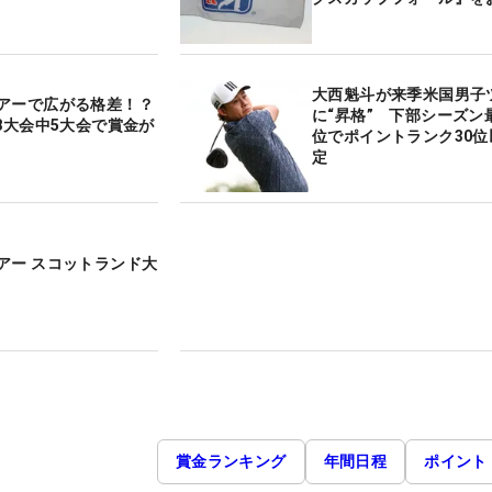
大西魁斗が来季米国男子
アーで広がる格差！？
に“昇格” 下部シーズン
8大会中5大会で賞金が
位でポイントランク30位
定
アー スコットランド大
賞金ランキング
年間日程
ポイント