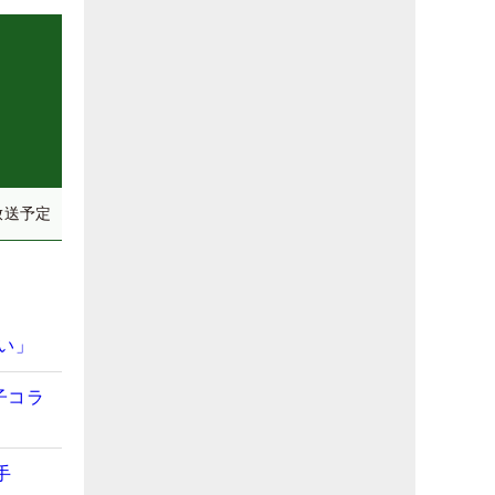
放送予定
い」
子コラ
手