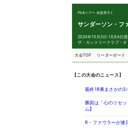
PGAツアー
米国男子
サンダーソン・フ
2024年10月3日-10月6日
賞
ザ・カントリークラブ・オ
大会TOP
リーダーボード
【この大会のニュース】
最終18番まさかの
勝因は「心のリセッ
ム】
R・ファウラーが連