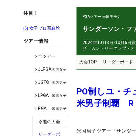
注目！
PGAツアー
米国男子
サンダーソン・フ
女子プロ写真館
ツアー情報
2024年10月3日-10月6日
賞
ザ・カントリークラブ・オ
全ツアー
大会TOP
リーダーボード
JLPGA
国内女子
JGTO
国内男子
PO制しユ・チ
LPGA
米国女子
米男子制覇 R
PGA
米国男子
今週の大会
米国男子ツアー「サンダ
リーダーボ