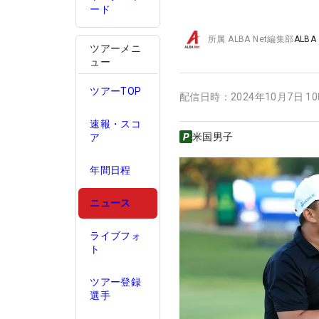
ード
所属
ALBA Net編集部
ALBA
ツアーメニ
ュー
ツアーTOP
配信日時：
2024年10月7日 1
速報・スコ
米国男子
ア
年間日程
ニュース
ライブフォ
ト
ツアー登録
選手