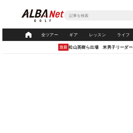
全ツアー
ギア
レッスン
ライフ
松山英樹ら出場 米男子リーダー
注目