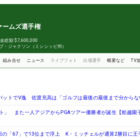
ァームズ選手権
金総額
$7,600,000
ブ・ジャクソン（ミシシッピ州）
組み合せ
ニュース
ライブフォト
出場選手
概要など
TV
3パットでV逸 佐渡充高は「ゴルフは最後の最後まで分からな
ト」 また一人アジアからPGAツアー優勝者が誕生【舩越園
日の「67」で13位まで浮上 K・ミッチェルが通算2勝目に王