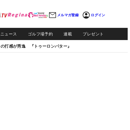
メルマガ登録
ログイン
Sニュース
ゴルフ場予約
連載
プレゼント
しの打感が秀逸 『トゥーロンパター』