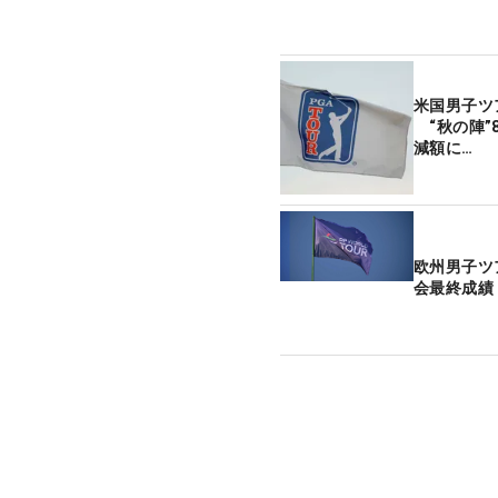
米国男子ツ
“秋の陣”
減額に…
欧州男子ツ
会最終成績