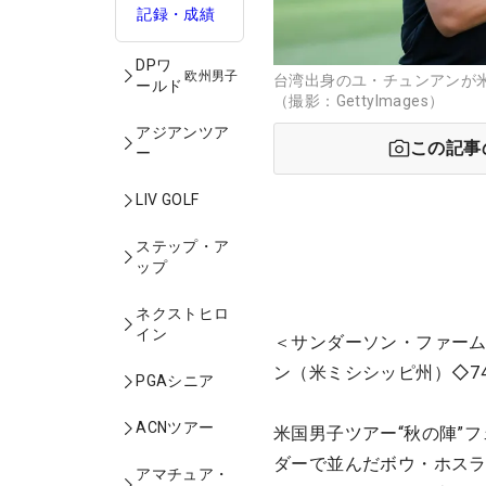
記録・成績
DPワ
欧州男子
台湾出身のユ・チュンアンが
ールド
（撮影：GettyImages）
アジアンツア
この記事
ー
LIV GOLF
ステップ・ア
ップ
ネクストヒロ
イン
＜サンダーソン・ファーム
ン（米ミシシッピ州）◇74
PGAシニア
ACNツアー
米国男子ツアー“秋の陣”
ダーで並んだボウ・ホスラ
アマチュア・