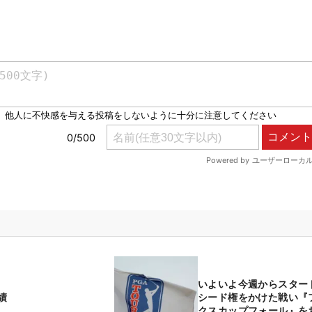
いよいよ今週からスター
績
シード権をかけた戦い『
クスカップフォール』を