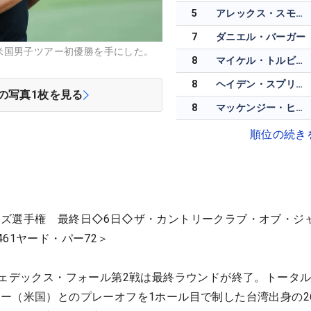
5
アレックス・スモーリー
7
ダニエル・バーガー
米国男子ツアー初優勝を手にした。
8
マイケル・トルビョンセン
8
ヘイデン・スプリンガー
の写真
1
枚を見る
8
マッケンジー・ヒューズ
順位の続き
ズ選手権 最終日◇6日◇ザ・カントリークラブ・オブ・ジ
61ヤード・パー72＞
フェデックス・フォール第2戦は最終ラウンドが終了。トータル
ー（米国）とのプレーオフを1ホール目で制した台湾出身の2