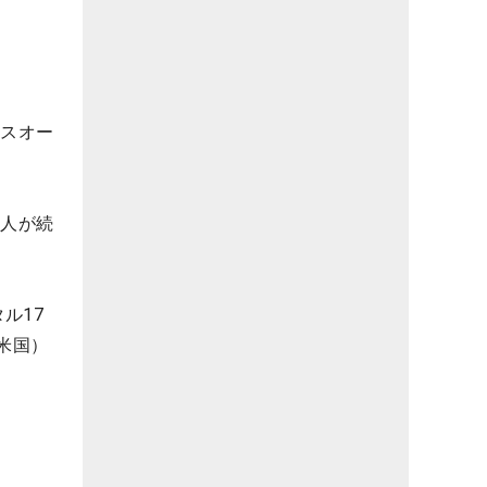
シスオー
2人が続
ル17
米国）