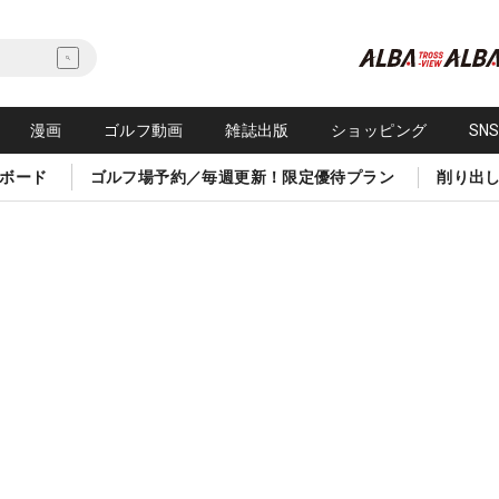
漫画
ゴルフ動画
雑誌出版
ショッピング
SN
ボード
ゴルフ場予約／毎週更新！限定優待プラン
削り出