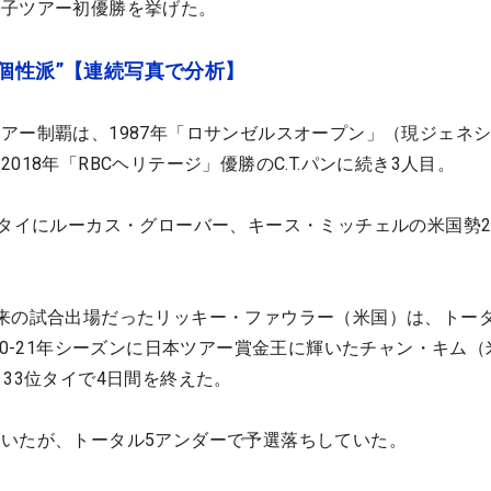
男子ツアー初優勝を挙げた。
個性派”【連続写真で分析】
アー制覇は、1987年「ロサンゼルスオープン」（現ジェネ
018年「RBCヘリテージ」優勝のC.T.パンに続き3人目。
位タイにルーカス・グローバー、キース・ミッチェルの米国勢
来の試合出場だったリッキー・ファウラー（米国）は、トータ
20-21年シーズンに日本ツアー賞金王に輝いたチャン・キム（
・33位タイで4日間を終えた。
いたが、トータル5アンダーで予選落ちしていた。