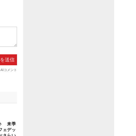
ト 来季
フェデッ
おさらい