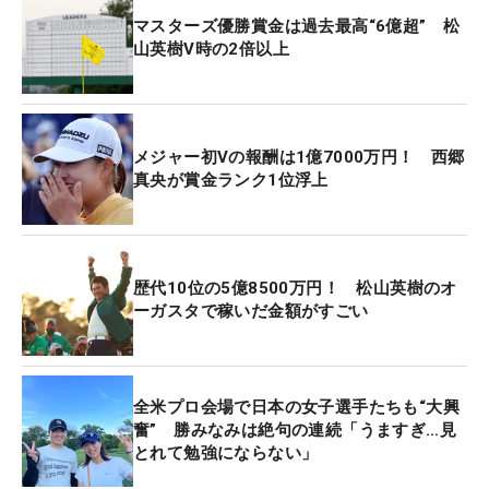
マスターズ優勝賞金は過去最高“6億超” 松
山英樹V時の2倍以上
メジャー初Vの報酬は1億7000万円！ 西郷
真央が賞金ランク1位浮上
歴代10位の5億8500万円！ 松山英樹のオ
ーガスタで稼いだ金額がすごい
全米プロ会場で日本の女子選手たちも“大興
奮” 勝みなみは絶句の連続「うますぎ…見
とれて勉強にならない」