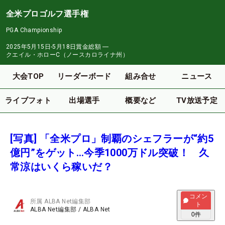
全米プロゴルフ選手権
PGA Championship
2025年5月15日-5月18日
賞金総額
―
クエイル・ホローC（ノースカロライナ州）
大会TOP
リーダーボード
組み合せ
ニュース
ライブフォト
出場選手
概要など
TV放送予定
[写真] 「全米プロ」制覇のシェフラーが“約5
億円”をゲット…今季1000万ドル突破！ 久
常涼はいくら稼いだ？
コメン
所属
ALBA Net編集部
ト
ALBA Net編集部
/
ALBA Net
0
件