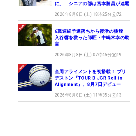
に」 シニアの部は宮本勝昌が連覇
2026年8月8日 (土) 18時25分
72
6戦連続予選落ちから復活の狼煙
入谷響を救った師匠・中嶋常幸の助
言
2026年8月8日 (土) 07時45分
19
全周アライメントを初搭載！ ブリ
ヂストン『TOUR B JGR Roll-in
Alignment』、8月7日デビュー
2026年8月8日 (土) 11時35分
13