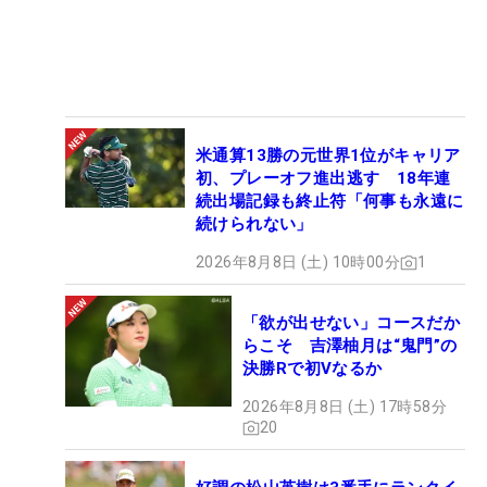
米通算13勝の元世界1位がキャリア
初、プレーオフ進出逃す 18年連
続出場記録も終止符「何事も永遠に
続けられない」
2026年8月8日 (土) 10時00分
1
「欲が出せない」コースだか
らこそ 吉澤柚月は“鬼門”の
決勝Rで初Vなるか
2026年8月8日 (土) 17時58分
20