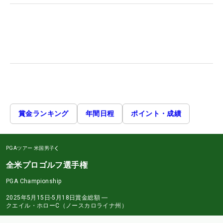
賞金ランキング
年間日程
ポイント・成績
PGAツアー
米国男子
全米プロゴルフ選手権
PGA Championship
2025年5月15日-5月18日
賞金総額
―
クエイル・ホローC（ノースカロライナ州）