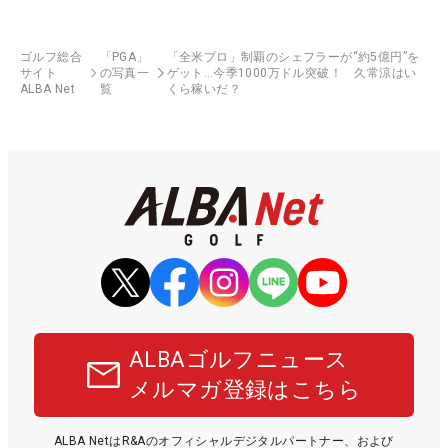
ゴルフ総合
「PGA」
「全米プロ」制覇のシェフラーが“約5億円”を
サイト
の写真一
ゲット…今季1000万ドル突破！ 久常涼はい
ALBA Net
覧
くら稼いだ？
ALBAゴルフニュース
メルマガ登録はこちら
ALBA NetはR&Aのオフィシャルデジタルパートナー、および