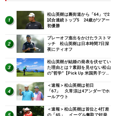
松山英樹は裏街道から「64」で2
1
試合連続トップ5 24歳がツアー
初優勝
プレーオフ進出をかけたラストマ
2
ッチ 松山英樹は日本時間7日深
夜にティオフ
松山英樹が結婚の発表を伏せてい
3
た理由とは？素顔を見せない松山
の“哲学”【Pick Up 米国男子ツア
ー十大ニュース】
＜速報＞松山英樹は初日
4
「67」 久常涼は4アンダーでホ
ールアウト
＜速報＞松山英樹は首位と4打差
5
の「65」 イーグル奪取で好発