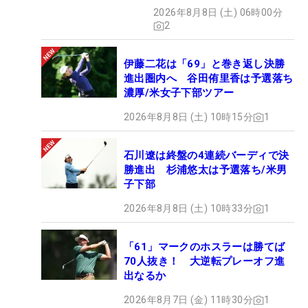
2026年8月8日 (土) 06時00分
2
伊藤二花は「69」と巻き返し決勝
進出圏内へ 谷田侑里香は予選落ち
濃厚/米女子下部ツアー
2026年8月8日 (土) 10時15分
1
石川遼は終盤の4連続バーディで決
勝進出 杉浦悠太は予選落ち/米男
子下部
2026年8月8日 (土) 10時33分
1
「61」マークのホスラーは勝てば
70人抜き！ 大逆転プレーオフ進
出なるか
2026年8月7日 (金) 11時30分
1