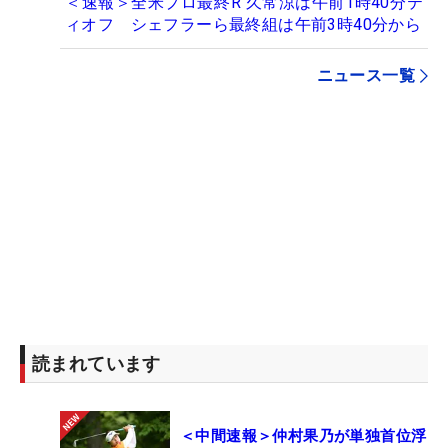
＜速報＞全米プロ最終R 久常涼は午前1時40分テ
ィオフ シェフラーら最終組は午前3時40分から
ニュース一覧
読まれています
＜中間速報＞仲村果乃が単独首位浮