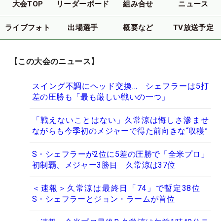
大会TOP
リーダーボード
組み合せ
ニュース
ライブフォト
出場選手
概要など
TV放送予定
【この大会のニュース】
スイング不調にヘッド交換… シェフラーは5打
差の圧勝も「最も厳しい戦いの一つ」
「戦えないことはない」久常涼は悔しさ滲ませ
ながらも今季初のメジャーで得た前向きな“収穫”
S・シェフラーが2位に5差の圧勝で「全米プロ」
初制覇、メジャー3勝目 久常涼は37位
＜速報＞久常涼は最終日「74」で暫定38位
S・シェフラーとジョン・ラームが首位