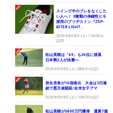
スイング中のブレをなくした
い人へ！ 3種類の伸縮性ヒモ
採用のブリヂストン『ZSP-
BITER LIGHT
MAGICLACE』、8月8日デビ
2026年8月8日 (土) 11時30分
ュー
30
松山英樹は「69」も26位に後退
日本勢2人が決勝へ
2026年8月8日 (土) 08時41分
1
岩永杏奈が16強進出 大会は3日連
続で悪天候順延/全米女子アマ
2026年8月8日 (土) 10時20分
1
松山英樹が5800万円獲得 通算7億