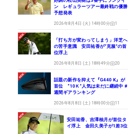
好調の松山英樹は3番手にランクイ
ン レギュラーツアー最終戦の優勝
予想発表
2026年8月4日 (火) 14時00分
1
「打ち方が変わってしまう」洋芝へ
の苦手意識 安田祐香が“克服”の首
位浮上
2026年8月8日 (土) 18時49分
20
話題の新作を抑えて『G440 K』が
首位 “10Ｋ”人気は未だに継続中 #
週間ギアランキング
2026年8月8日 (土) 18時00分
11
安田祐香、吉澤柚月が首位タ
イ浮上 金田久美子が1差3位