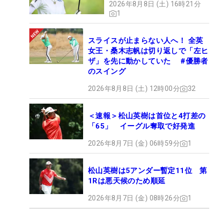
2026年8月8日 (土) 16時21分
1
スライスが止まらない人へ！ 全英
女王・桑木志帆は切り返しで「左ヒ
ザ」を先に動かしていた #優勝者
のスイング
2026年8月8日 (土) 12時00分
32
＜速報＞松山英樹は首位と4打差の
「65」 イーグル奪取で好発進
2026年8月7日 (金) 06時59分
1
松山英樹は5アンダー暫定11位 第
1Rは悪天候のため順延
2026年8月7日 (金) 08時26分
1