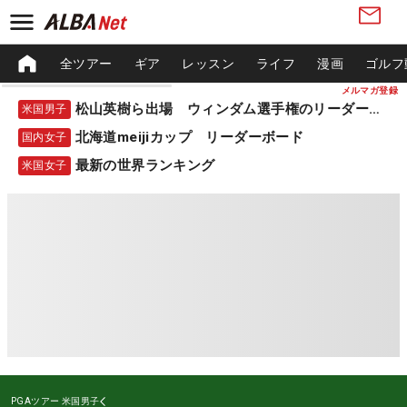
全ツアー
ギア
レッスン
ライフ
漫画
ゴルフ
メルマガ登録
松山英樹ら出場 ウィンダム選手権のリーダーボード
米国男子
北海道meijiカップ リーダーボード
国内女子
最新の世界ランキング
米国女子
PGAツアー
米国男子