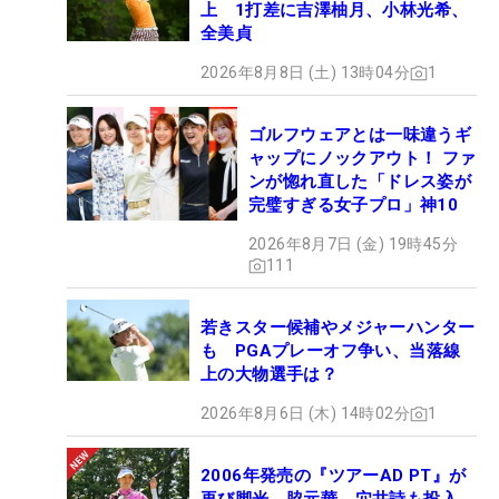
上 1打差に吉澤柚月、小林光希、
全美貞
2026年8月8日 (土) 13時04分
1
ゴルフウェアとは一味違うギ
ャップにノックアウト！ ファ
ンが惚れ直した「ドレス姿が
完璧すぎる女子プロ」神10
2026年8月7日 (金) 19時45分
111
若きスター候補やメジャーハンター
も PGAプレーオフ争い、当落線
上の大物選手は？
2026年8月6日 (木) 14時02分
1
2006年発売の『ツアーAD PT』が