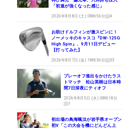
再び脚光 脇元華、穴井詩も投入
「初速が強くなった感じ」
2026年8月8日 (土) 08時56分
4
お助けドルフィンが激スピンに！
ノーメッキのキャスコ『DW-125G
High Spin』、9月11日デビュー
【打ってみた】
2026年8月7日 (金) 18時36分
33
プレーオフ進出をかけたラス
トマッチ 松山英樹は日本時
間7日深夜にティオフ
2026年8月5日 (水) 08時18分
1
初出場の鳥海颯汰が岩手県オープン
初V「この大会を機にどんどん上