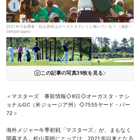
2021年大会覇者・松山英樹はオーガスタでいくら稼いでいる？ （撮影：
GettyImages）
この記事の写真
39
枚を見る
＜マスターズ 事前情報◇8日◇オーガスタ・ナシ
ョナルGC（米ジョージア州）◇7555ヤード・パー
72＞
海外メジャー今季初戦「マスターズ」が、まもなく
開幕する。松山英樹にとっては、2021年以来となる