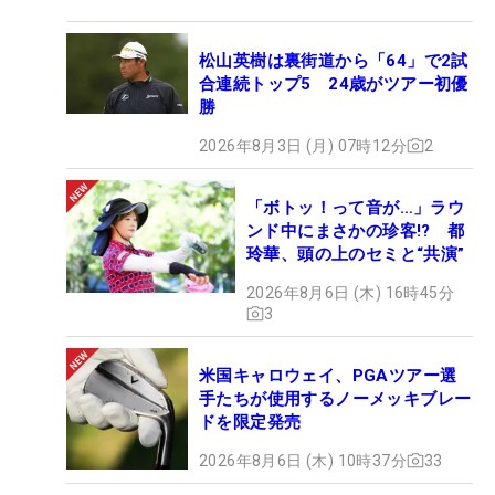
松山英樹は裏街道から「64」で2試
合連続トップ5 24歳がツアー初優
勝
2026年8月3日 (月) 07時12分
2
「ボトッ！って音が…」ラウ
ンド中にまさかの珍客!? 都
玲華、頭の上のセミと“共演”
2026年8月6日 (木) 16時45分
3
米国キャロウェイ、PGAツアー選
手たちが使用するノーメッキブレー
ドを限定発売
2026年8月6日 (木) 10時37分
33