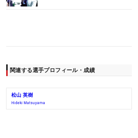
【マスターズ 生涯獲得賞金ランキング】
1位：フィル・ミケルソン 984万5317ドル（31試
合）
2位：タイガー・ウッズ 964万2636ドル（26試
合）
3位：スコッティ・シェフラー 703万7325ドル（5
試合）
関連する選手プロフィール・成績
4位：ジョーダン・スピース 602万5828ドル（11
試合）
5位：ジョン・ラーム 512万217ドル（8試合）
松山 英樹
6位：ダスティン・ジョンソン 463万7235ドル
Hideki Matsuyama
（14試合）
7位：ジャスティン・ローズ 441万3765ドル（19試
合）
8位：ローリー・マキロイ 434万3021ドル（16試