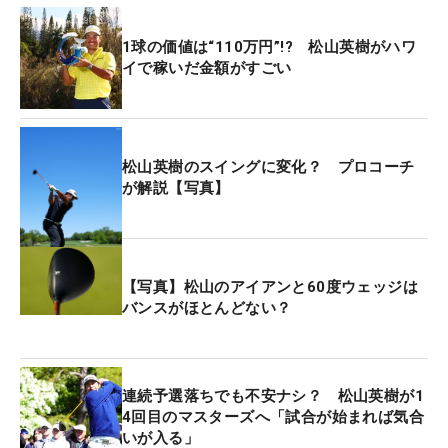
ンジャケットに袖を通したフィル・ミケルソン（米
国）。これまで31回出場し（うち1回はアマチュ
1球の価値は“110万円”!? 松山英樹がハワ
ア）、984万5317ドルを手にしている。日本円にし
イで稼いだ金額がすごい
て14億円超えという巨額だ。
大会5勝のタイガー・ウッズ（米国）は、964万
松山英樹のスイングに変化？ プロコーチ
2636ドルで2位。優勝数はジャック・ニクラス（米
が解説【写真】
国）に次いで歴代2位だが、獲得賞金でも2位につけ
ている。
3位には22年、24年覇者のスコッティ・シェフラー
【写真】松山のアイアンと60度ウェッジは
バンスがほとんどない？
（米国）。マスターズ初出場は20年で、わずか5回
の出場ながらトップ3入りを果たしている。
直近6大会の優勝者が全員トップ10に食い込む結果
連続予選落ちでも不安ナシ？ 松山英樹が1
に。昨今の賞金額高騰が色濃く反映されたランキン
4回目のマスターズへ「試合が始まれば気合
いが入る」
グとなっている。