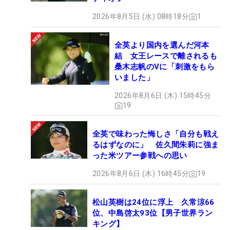
2026年8月5日 (水) 08時18分
1
全英より国内を選んだ河本
結 女王レースで離されるも
桑木志帆のVに「刺激をもら
いました」
2026年8月6日 (木) 15時45分
19
全英で味わった悔しさ「自分も戦え
るはずなのに」 佐久間朱莉に強ま
った米ツアー参戦への思い
2026年8月6日 (木) 16時45分
19
松山英樹は24位に浮上 久常涼66
位、中島啓太93位【男子世界ラン
キング】