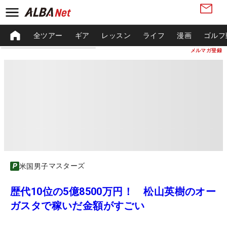
全ツアー
ギア
レッスン
ライフ
漫画
ゴルフ
メルマガ登録
マスターズ
米国男子
歴代10位の5億8500万円！ 松山英樹のオー
ガスタで稼いだ金額がすごい