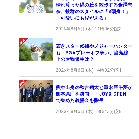
晴れ渡った緑の丘を散歩する金澤志
奈、抜群のスタイルに「8頭身！」
「可愛いにも程がある」
2026年8月6日 (木) 11時36分
3
若きスター候補やメジャーハンター
も PGAプレーオフ争い、当落線
上の大物選手は？
2026年8月6日 (木) 14時02分
1
熊本出身の秋吉翔太と重永亜斗夢が
熊本県庁を訪問 「JOYX OPEN」
で集めた義援金を贈呈
2026年8月6日 (木) 18時43分
8