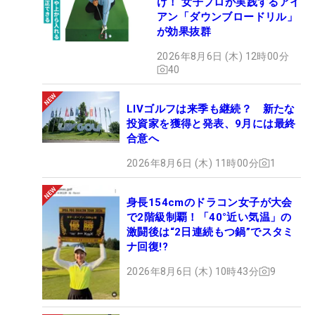
け！ 女子プロが実践するアイ
アン「ダウンブロードリル」
が効果抜群
2026年8月6日 (木) 12時00分
40
LIVゴルフは来季も継続？ 新たな
投資家を獲得と発表、9月には最終
合意へ
2026年8月6日 (木) 11時00分
1
身長154cmのドラコン女子が大会
で2階級制覇！「40°近い気温」の
激闘後は“2日連続もつ鍋”でスタミ
ナ回復!?
2026年8月6日 (木) 10時43分
9