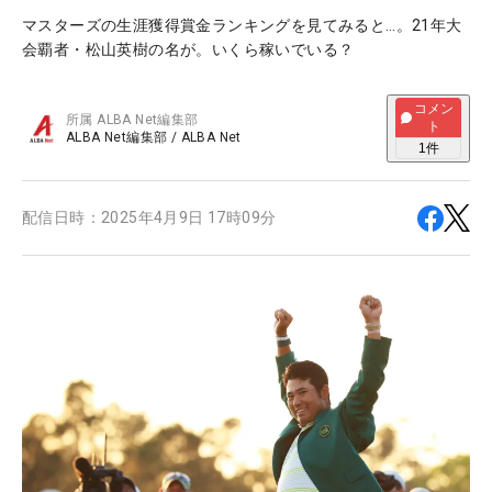
マスターズの生涯獲得賞金ランキングを見てみると…。21年大
会覇者・松山英樹の名が。いくら稼いでいる？
コメン
所属
ALBA Net編集部
ト
ALBA Net編集部
/
ALBA Net
1
件
配信日時：
2025年4月9日 17時09分