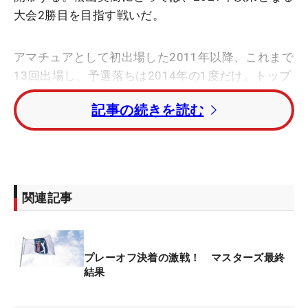
大会2勝目を目指す戦いだ。
アマチュアとして初出場した2011年以降、これまで
13回出場し、予選落ちは2014年の1度だけ。トップ
10入りは優勝した2021年を含めて3回を数える。今
記事の続きを読む
回は、マスターズで松山が獲得した賞金総額に注目
したい。
これまでに獲得した賞金は403万4867ドル。うち
2021年の優勝賞金は207万ドルに上る。現在のレー
関連記事
トで日本円に換算すると、総額およそ5億8500万
円。これは歴代10位に相当する記録だ。1大会の平
均では、実に4510万円あまりを稼いでいることにな
プレーオフ決着の激戦！ マスターズ最終
る。
結果
ランキング1位は、04年、06年、10年と3度グリー