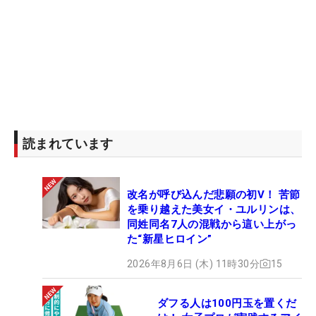
合）
9位：バッバ・ワトソン 413万1230ドル（16試
合）
10位：松山英樹 403万4867ドル（13試合）
読まれています
改名が呼び込んだ悲願の初V！ 苦節
を乗り越えた美女イ・ユルリンは、
同姓同名7人の混戦から這い上がっ
た“新星ヒロイン”
2026年8月6日 (木) 11時30分
15
ダフる人は100円玉を置くだ