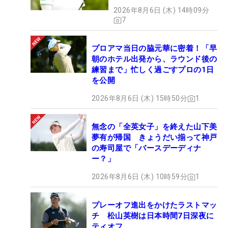
2026年8月6日 (木) 14時09分
7
プロアマ当日の脇元華に密着！「早
朝のホテル出発から、ラウンド後の
練習まで」忙しく過ごすプロの1日
を公開
2026年8月6日 (木) 15時50分
1
無念の「全英女子」を終えた山下美
夢有が帰国 きょうだい揃って神戸
の寿司屋で「バースデーディナ
ー？」
2026年8月6日 (木) 10時59分
1
プレーオフ進出をかけたラストマッ
チ 松山英樹は日本時間7日深夜に
ティオフ