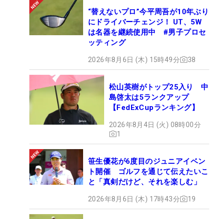
“替えないプロ”今平周吾が10年ぶり
にドライバーチェンジ！ UT、5W
は名器を継続使用中 #男子プロセ
ッティング
2026年8月6日 (木) 15時49分
38
松山英樹がトップ25入り 中
島啓太は5ランクアップ
【FedExCupランキング】
2026年8月4日 (火) 08時00分
1
笹生優花が6度目のジュニアイベン
ト開催 ゴルフを通じて伝えたいこ
と「真剣だけど、それを楽しむ」
2026年8月6日 (木) 17時43分
19