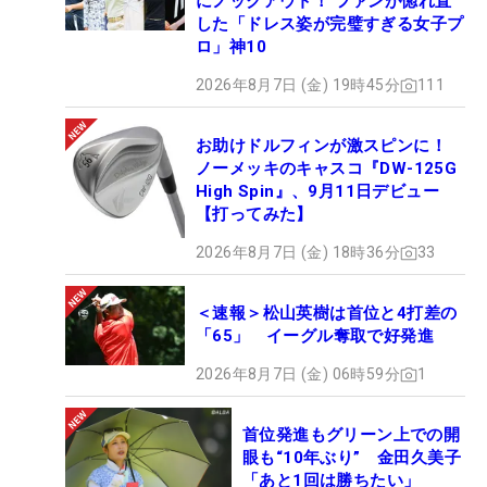
にノックアウト！ ファンが惚れ直
した「ドレス姿が完璧すぎる女子プ
ロ」神10
2026年8月7日 (金) 19時45分
111
お助けドルフィンが激スピンに！
ノーメッキのキャスコ『DW-125G
High Spin』、9月11日デビュー
【打ってみた】
2026年8月7日 (金) 18時36分
33
＜速報＞松山英樹は首位と4打差の
「65」 イーグル奪取で好発進
2026年8月7日 (金) 06時59分
1
首位発進もグリーン上での開
眼も“10年ぶり” 金田久美子
「あと1回は勝ちたい」