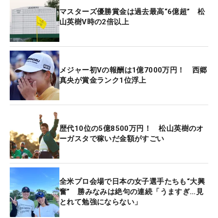
マスターズ優勝賞金は過去最高“6億超” 松
山英樹V時の2倍以上
メジャー初Vの報酬は1億7000万円！ 西郷
真央が賞金ランク1位浮上
歴代10位の5億8500万円！ 松山英樹のオ
ーガスタで稼いだ金額がすごい
全米プロ会場で日本の女子選手たちも“大興
奮” 勝みなみは絶句の連続「うますぎ…見
とれて勉強にならない」