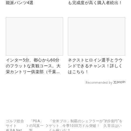
能派パンツ4選
も完成度が高く購入者続出！
インター5分、都心から60分
ネクストヒロイン選手とラウ
のフラットな美観コース。大
ンドできるチャンス！詳しく
栄カントリー俱楽部（千葉
はこちら！
県）
Recommended by
ゴルフ総合
「PGA」
「全米プロ」制覇のシェフラーが“約5億円”を
サイト
の写真一
ゲット…今季1000万ドル突破！ 久常涼はい
ALBA Net
覧
くら稼いだ？