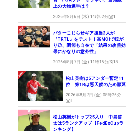
も PGAプレーオフ争い、当落線
上の大物選手は？
2026年8月6日 (木) 14時02分
1
パターこじらせギア担当2人が
『TRTL』をテスト！高MOIで転が
り◎、調節も自在で「結果の改善効
果にかなりの意外性」
2026年8月7日 (金) 11時15分
18
松山英樹は5アンダー暫定11
位 第1Rは悪天候のため順延
2026年8月7日 (金) 08時26分
1
松山英樹がトップ25入り 中島啓
太は5ランクアップ【FedExCupラ
ンキング】