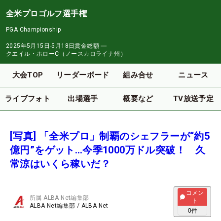
全米プロゴルフ選手権
PGA Championship
2025年5月15日-5月18日
賞金総額
―
クエイル・ホローC（ノースカロライナ州）
大会TOP
リーダーボード
組み合せ
ニュース
ライブフォト
出場選手
概要など
TV放送予定
[写真] 「全米プロ」制覇のシェフラーが“約5
億円”をゲット…今季1000万ドル突破！ 久
常涼はいくら稼いだ？
コメン
所属
ALBA Net編集部
ト
ALBA Net編集部
/
ALBA Net
0
件