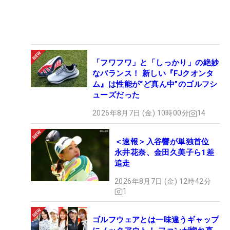
「フワフワ」と「しっかり」の絶妙
なバランス！ 新しい『FJクオンタ
ム』は性能が“ど真ん中”のゴルフシ
ューズだった
2026年8月7日 (金) 10時00分
14
＜速報＞入谷響が単独首位
永井花奈、金田久美子ら1差
追走
2026年8月7日 (金) 12時42分
1
ゴルフウェアとは一味違うギャップ