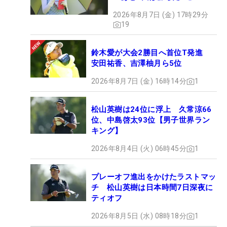
2026年8月7日 (金) 17時29分
19
鈴木愛が大会2勝目へ首位T発進
安田祐香、吉澤柚月ら5位
2026年8月7日 (金) 16時14分
1
松山英樹は24位に浮上 久常涼66
位、中島啓太93位【男子世界ラン
キング】
2026年8月4日 (火) 06時45分
1
プレーオフ進出をかけたラストマッ
チ 松山英樹は日本時間7日深夜に
ティオフ
2026年8月5日 (水) 08時18分
1