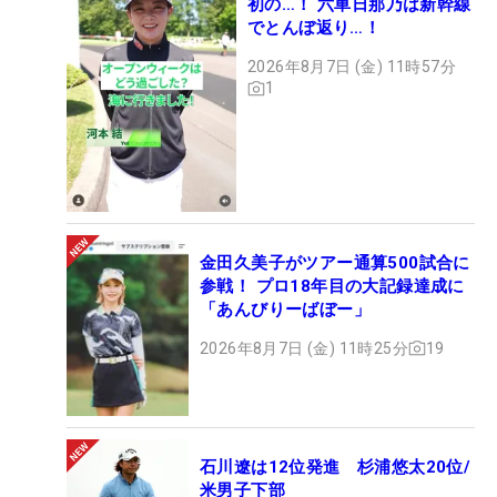
初の…！ 六車日那乃は新幹線
でとんぼ返り…！
2026年8月7日 (金) 11時57分
1
金田久美子がツアー通算500試合に
参戦！ プロ18年目の大記録達成に
「あんびりーばぼー」
2026年8月7日 (金) 11時25分
19
石川遼は12位発進 杉浦悠太20位/
米男子下部