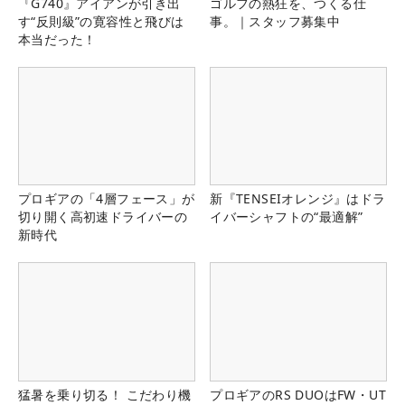
『G740』アイアンが引き出
ゴルフの熱狂を、つくる仕
す“反則級”の寛容性と飛びは
事。｜スタッフ募集中
本当だった！
プロギアの「4層フェース」が
新『TENSEIオレンジ』はドラ
切り開く高初速ドライバーの
イバーシャフトの“最適解”
新時代
猛暑を乗り切る！ こだわり機
プロギアのRS DUOはFW・UT