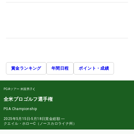
賞金ランキング
年間日程
ポイント・成績
PGAツアー
米国男子
全米プロゴルフ選手権
PGA Championship
2025年5月15日-5月18日
賞金総額
―
クエイル・ホローC（ノースカロライナ州）