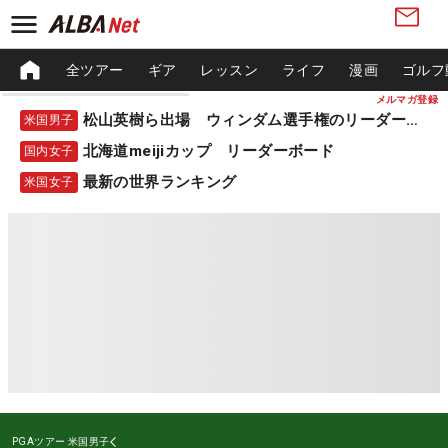
全ツアー
ギア
レッスン
ライフ
漫画
ゴルフ
メルマガ登録
松山英樹ら出場 ウィンダム選手権のリーダーボード
米国男子
北海道meijiカップ リーダーボード
国内女子
最新の世界ランキング
米国女子
PGAツアー
米国男子