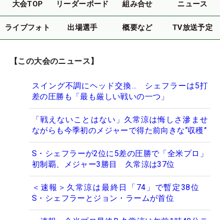
大会TOP
リーダーボード
組み合せ
ニュース
ライブフォト
出場選手
概要など
TV放送予定
【この大会のニュース】
スイング不調にヘッド交換… シェフラーは5打
差の圧勝も「最も厳しい戦いの一つ」
「戦えないことはない」久常涼は悔しさ滲ませ
ながらも今季初のメジャーで得た前向きな“収穫”
S・シェフラーが2位に5差の圧勝で「全米プロ」
初制覇、メジャー3勝目 久常涼は37位
＜速報＞久常涼は最終日「74」で暫定38位
S・シェフラーとジョン・ラームが首位