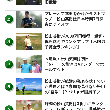
初優勝
プレーオフ進出をかけたラストマ
2
ッチ 松山英樹は日本時間7日深
夜にティオフ
松山英樹が7000万円獲得 通算7
3
億円越えでランクアップ【米国男
子賞金ランキング】
＜速報＞松山英樹は初日
4
「67」 久常涼は4アンダーでホ
ールアウト
松山英樹が結婚の発表を伏せてい
5
た理由とは？素顔を見せない松山
の“哲学”【Pick Up 米国男子ツア
ー十大ニュース】
好調の松山英樹は3番手にランク
6
イン レギュラーツアー最終戦の