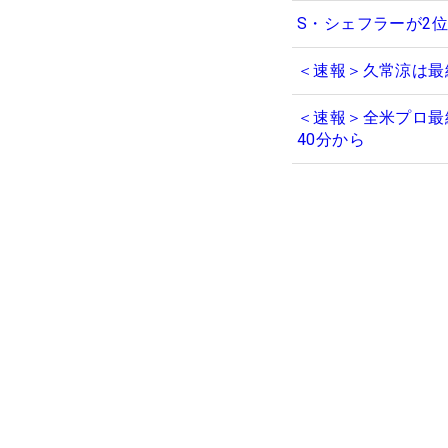
S・シェフラーが2
＜速報＞久常涼は最
＜速報＞全米プロ最
40分から