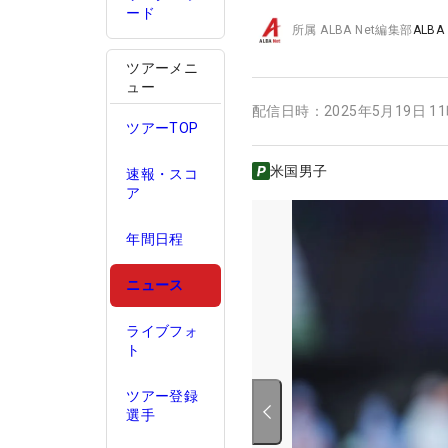
ード
所属
ALBA Net編集部
ALBA
ツアーメニ
ュー
配信日時：
2025年5月19日 1
ツアーTOP
米国男子
速報・スコ
ア
年間日程
ニュース
ライブフォ
ト
ツアー登録
選手