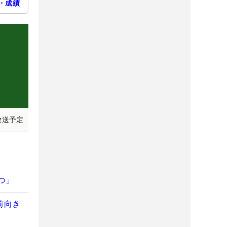
・成績
放送予定
つ」
前向き