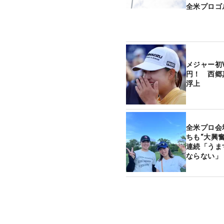
全米プロゴ
メジャー初V
円！ 西郷
浮上
全米プロ会
ちも“大興
連続「うま
ならない」