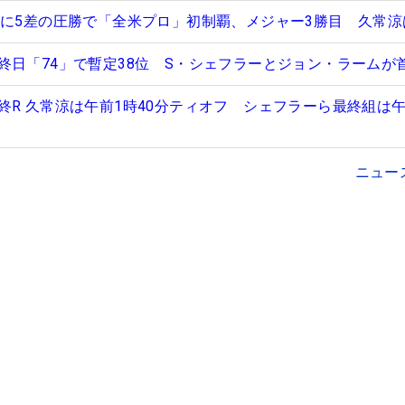
位に5差の圧勝で「全米プロ」初制覇、メジャー3勝目 久常涼
終日「74」で暫定38位 S・シェフラーとジョン・ラームが
終R 久常涼は午前1時40分ティオフ シェフラーら最終組は午
ニュー