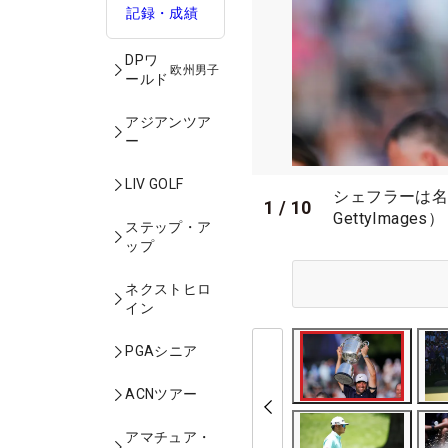
記録・成績
DPワ
欧州男子
ールド
アジアンツア
ー
LIV GOLF
シェフラーは名
1
/
10
GettyImages）
ステップ・ア
ップ
ネクストヒロ
イン
PGAシニア
ACNツアー
アマチュア・