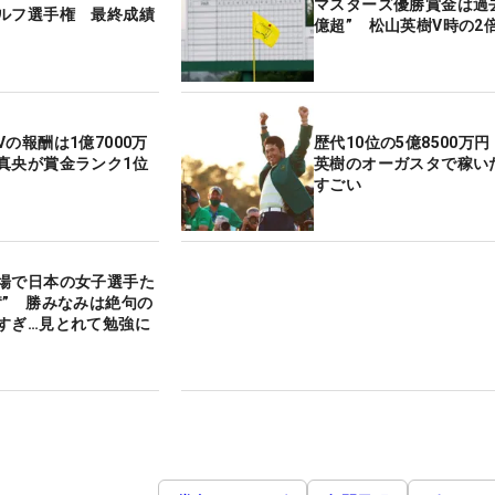
マスターズ優勝賞金は過去
ルフ選手権 最終成績
億超” 松山英樹V時の2
の報酬は1億7000万
歴代10位の5億8500万
真央が賞金ランク1位
英樹のオーガスタで稼い
すごい
場で日本の女子選手た
奮” 勝みなみは絶句の
すぎ…見とれて勉強に