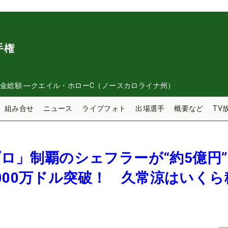
手権
金総額
―
クエイル・ホローC（ノースカロライナ州）
組み合せ
ニュース
ライブフォト
出場選手
概要など
TV
米プロ」制覇のシェフラーが“約5億円
000万ドル突破！ 久常涼はいくら