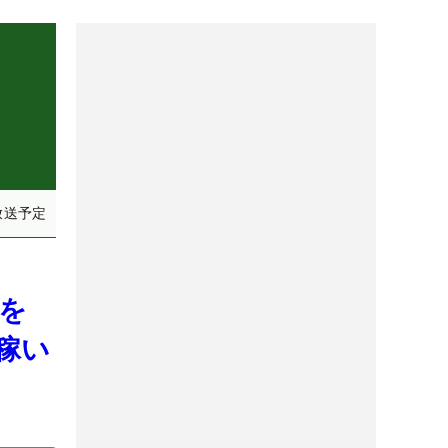
放送予定
”を
稼い