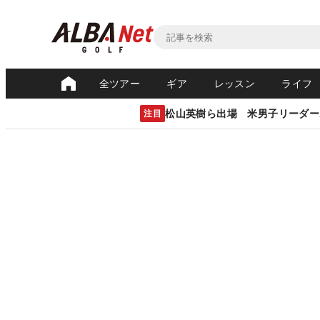
全ツアー
ギア
レッスン
ライフ
松山英樹ら出場 米男子リーダー
注目