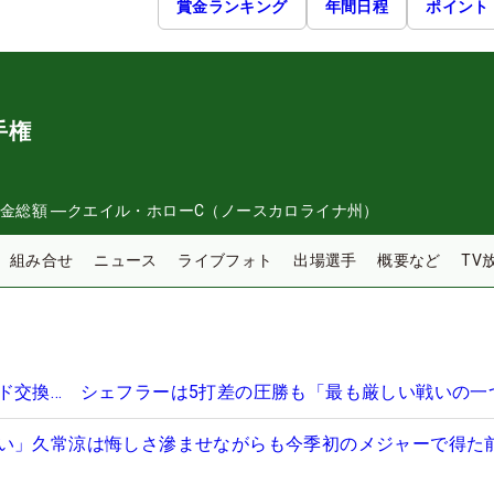
賞金ランキング
年間日程
ポイント
手権
金総額
―
クエイル・ホローC（ノースカロライナ州）
組み合せ
ニュース
ライブフォト
出場選手
概要など
TV
ド交換… シェフラーは5打差の圧勝も「最も厳しい戦いの一
い」久常涼は悔しさ滲ませながらも今季初のメジャーで得た