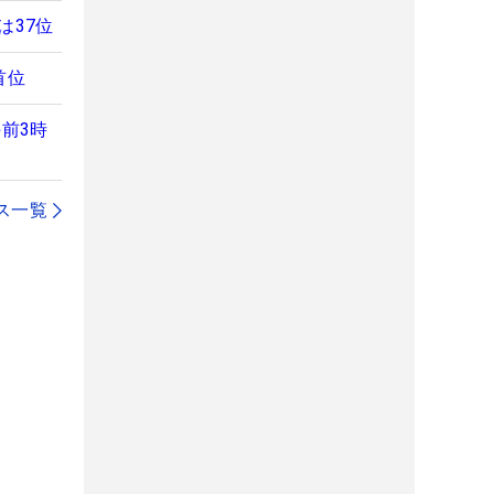
は37位
首位
前3時
ス一覧