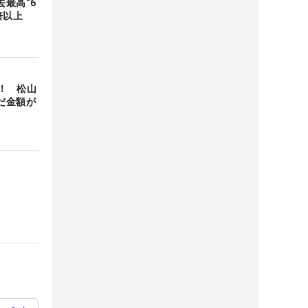
最高“6
倍以上
円！ 松山
だ金額が