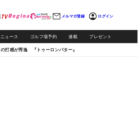
メルマガ登録
ログイン
Sニュース
ゴルフ場予約
連載
プレゼント
しの打感が秀逸 『トゥーロンパター』