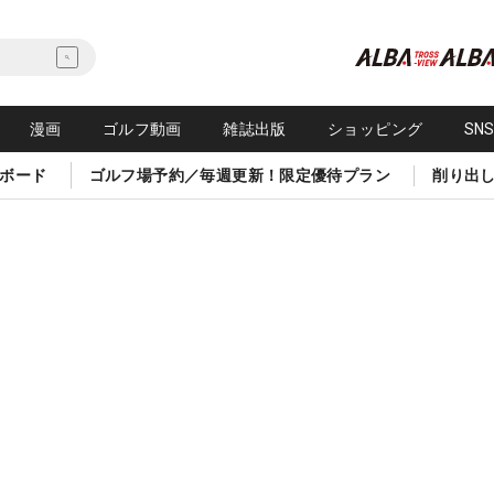
漫画
ゴルフ動画
雑誌出版
ショッピング
SN
ボード
ゴルフ場予約／毎週更新！限定優待プラン
削り出