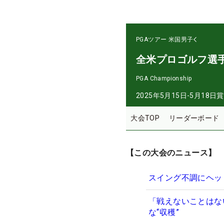
PGAツアー
米国男子
全米プロゴルフ選
PGA Championship
2025年5月15日-5月18日
賞
大会TOP
リーダーボード
【この大会のニュース】
スイング不調にヘッ
「戦えないことはな
な“収穫”