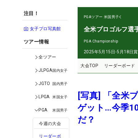
注目！
PGAツアー
米国男子
全米プロゴルフ選
女子プロ写真館
ツアー情報
PGA Championship
2025年5月15日-5月18日
賞
全ツアー
大会TOP
リーダーボード
JLPGA
国内女子
JGTO
国内男子
[写真] 「全
LPGA
米国女子
ゲット…今季1
PGA
米国男子
だ？
今週の大会
リーダーボ