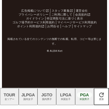
広告掲載について
スタッフ募集
運営会社
プライバシーポリシー
ご利用に際して
会員規約
ガイドライン
特定商取引法に基づく表示
ゴルフ場予約サービス利用規約
マイページサービス利用規約
ポイント利用規約
お問合せ
ヘルプ
サイトマップ
掲載されている全てのコンテンツの無断での転載、転用、コピー等は禁じま
す。
© ALBA Net
TOUR
JLPGA
JGTO
LPGA
PGA
閉じる
全ツアー
国内女子
国内男子
米国女子
米国男子
更新