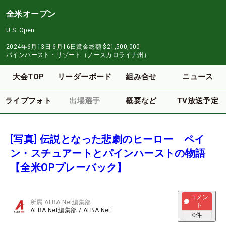
全米オープン
U.S. Open
2024年6月13日-6月16日
賞金総額
$21,500,000
パインハースト・リゾート（ノースカロライナ州）
大会TOP
リーダーボード
組み合せ
ニュース
ライブフォト
出場選手
概要など
TV放送予定
[写真] 伝説となった悲劇のヒーロー ペイ
ン・スチュアートとパインハーストの物語
【全米OPプレーバック】
コメン
所属
ALBA Net編集部
ト
ALBA Net編集部
/
ALBA Net
0
件