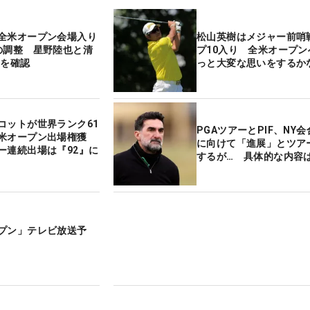
全米オープン会場入り
松山英樹はメジャー前哨
の調整 星野陸也と清
プ10入り 全米オープン
Hを確認
っと大変な思いをするか
コットが世界ランク61
PGAツアーとPIF、NY
米オープン出場権獲
に向けて「進展」とツア
ー連続出場は『92』に
するが… 具体的な内容
プン」テレビ放送予