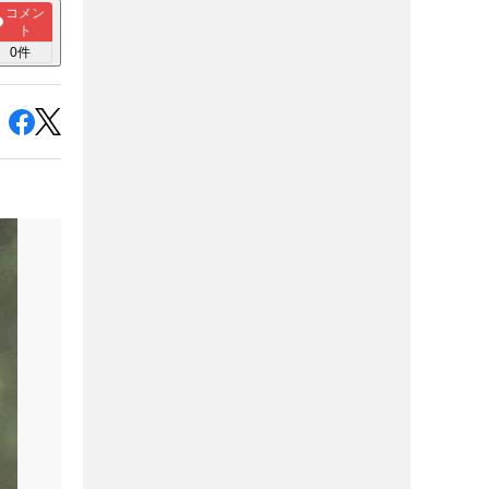
コメン
ト
0
件