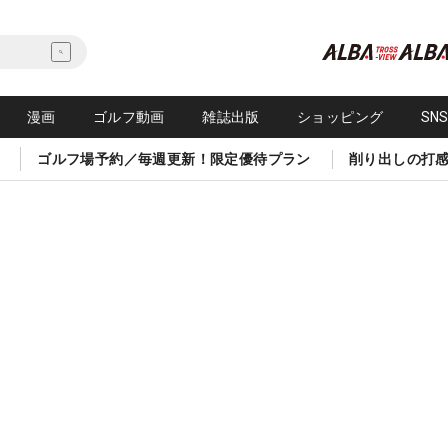
漫画
ゴルフ動画
雑誌出版
ショッピング
SN
ゴルフ場予約／毎週更新！限定優待プラン
削り出しの打