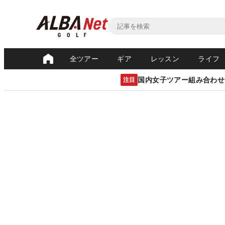
全ツアー
ギア
レッスン
ライフ
国内女子ツアー組み合わせ
注目