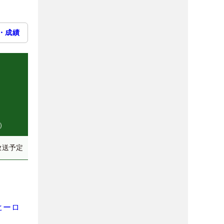
・成績
）
放送予定
ヒーロ