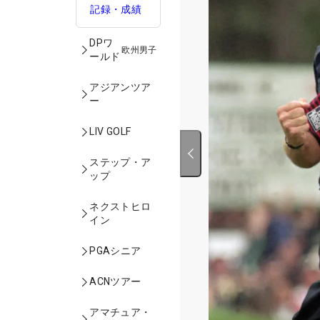
記録・成績
DPワ
欧州男子
ールド
アジアンツア
ー
LIV GOLF
ステップ・ア
ップ
ネクストヒロ
イン
PGAシニア
ACNツアー
アマチュア・