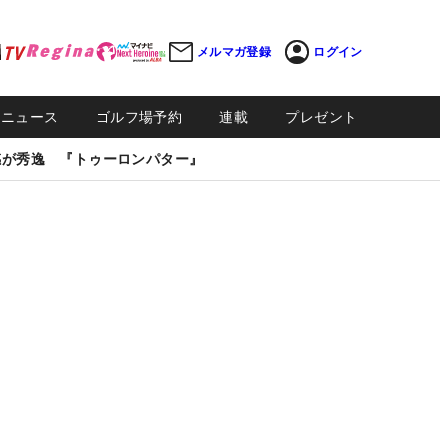
メルマガ登録
ログイン
Sニュース
ゴルフ場予約
連載
プレゼント
感が秀逸 『トゥーロンパター』