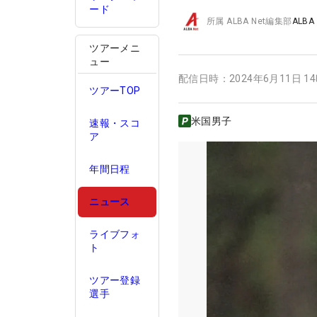
ード
所属
ALBA Net編集部
ALBA
ツアーメニ
ュー
配信日時：
2024年6月11日 1
ツアーTOP
米国男子
速報・スコ
ア
年間日程
ニュース
ライブフォ
ト
ツアー登録
選手