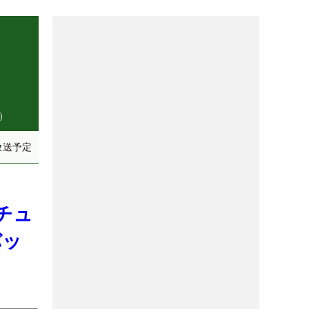
）
放送予定
チュ
バッ