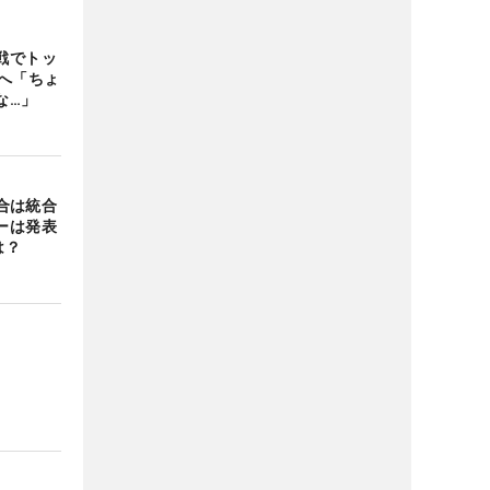
戦でトッ
へ「ちょ
な…」
会合は統合
ーは発表
は？