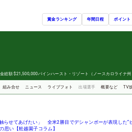
賞金ランキング
年間日程
ポイント
金総額
$21,500,000
パインハースト・リゾート（ノースカロライナ州
組み合せ
ニュース
ライブフォト
出場選手
概要など
TV
触らせてあげたい」 全米2勝目でデシャンボーが表現した“
への思い【舩越園子コラム】