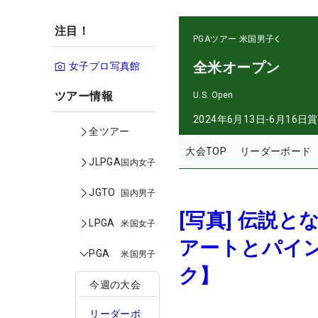
注目！
PGAツアー
米国男子
全米オープン
女子プロ写真館
ツアー情報
U.S. Open
2024年6月13日-6月16日
賞
全ツアー
大会TOP
リーダーボード
JLPGA
国内女子
JGTO
国内男子
[写真] 伝説
LPGA
米国女子
アートとパイ
PGA
米国男子
ク】
今週の大会
リーダーボ