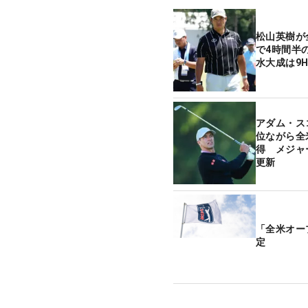
松山英樹が
で4時間半
水大成は9
アダム・ス
位ながら全
得 メジャ
更新
「全米オー
定