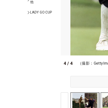
他
LADY GO CUP
4
/
4
（撮影：GettyIm