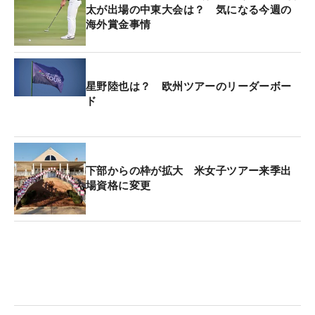
太が出場の中東大会は？ 気になる今週の
海外賞金事情
星野陸也は？ 欧州ツアーのリーダーボー
ド
下部からの枠が拡大 米女子ツアー来季出
場資格に変更