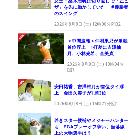
女王・桑木志帆は切り返しで「左ヒ
ザ」を先に動かしていた #優勝者
のスイング
2026年8月8日 (土) 12時00分
32
＜中間速報＞仲村果乃が単独
首位浮上 1打差に吉澤柚
月、小林光希、全美貞
2026年8月8日 (土) 13時04分
1
安田祐香、吉澤柚月が首位タイ浮
上 金田久美子が1差3位
2026年8月8日 (土) 16時21分
1
若きスター候補やメジャーハンター
も PGAプレーオフ争い、当落線
上の大物選手は？