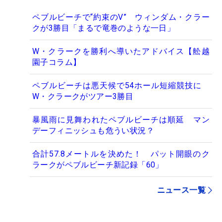
ペブルビーチで“約束のV” ウィンダム・クラー
クが3勝目「まるで竜巻のような一日」
W・クラークを勝利へ導いたアドバイス【舩越
園子コラム】
ペブルビーチは悪天候で54ホール短縮競技に
W・クラークがツアー3勝目
暴風雨に見舞われたペブルビーチは順延 マン
デーフィニッシュも危うい状況？
合計57.8メートルを決めた！ パット開眼のク
ラークがペブルビーチ新記録「60」
ニュース一覧