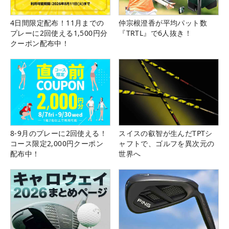
4日間限定配布！11月までの
仲宗根澄香が平均パット数
プレーに2回使える1,500円分
『TRTL』で6人抜き！
クーポン配布中！
8-9月のプレーに2回使える！
スイスの叡智が生んだTPTシ
コース限定2,000円クーポン
ャフトで、ゴルフを異次元の
配布中！
世界へ