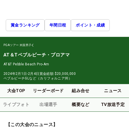
賞金ランキング
年間日程
ポイント・成績
PGAツアー
米国男子
AT＆Tペブルビーチ・プロアマ
AT&T Pebble Beach Pro-Am
2024年2月1日-2月4日
賞金総額
$20,000,000
ペブルビーチGLなど（カリフォルニア州）
大会TOP
リーダーボード
組み合せ
ニュース
ライブフォト
出場選手
概要など
TV放送予定
【この大会のニュース】