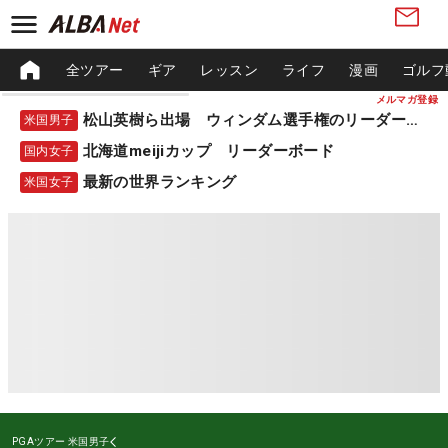
全ツアー
ギア
レッスン
ライフ
漫画
ゴルフ
メルマガ登録
松山英樹ら出場 ウィンダム選手権のリーダーボード
米国男子
北海道meijiカップ リーダーボード
国内女子
最新の世界ランキング
米国女子
PGAツアー
米国男子