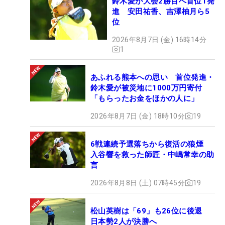
鈴木愛が大会2勝目へ首位T発
進 安田祐香、吉澤柚月ら5
位
2026年8月7日 (金) 16時14分
1
あふれる熊本への思い 首位発進・
鈴木愛が被災地に1000万円寄付
「もらったお金をほかの人に」
2026年8月7日 (金) 18時10分
19
6戦連続予選落ちから復活の狼煙
入谷響を救った師匠・中嶋常幸の助
言
2026年8月8日 (土) 07時45分
19
松山英樹は「69」も26位に後退
日本勢2人が決勝へ