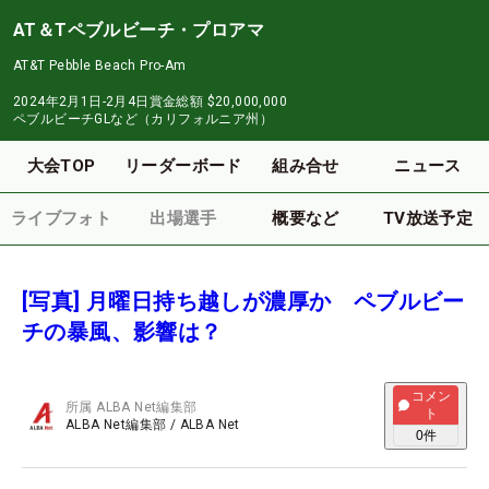
AT＆Tペブルビーチ・プロアマ
AT&T Pebble Beach Pro-Am
2024年2月1日-2月4日
賞金総額
$20,000,000
ペブルビーチGLなど（カリフォルニア州）
大会TOP
リーダーボード
組み合せ
ニュース
ライブフォト
出場選手
概要など
TV放送予定
[写真] 月曜日持ち越しが濃厚か ペブルビー
チの暴風、影響は？
コメン
所属
ALBA Net編集部
ト
ALBA Net編集部
/
ALBA Net
0
件