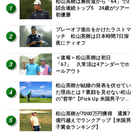
松山英樹は裏街道から「64」で2
1
試合連続トップ5 24歳がツアー
初優勝
プレーオフ進出をかけたラストマ
2
ッチ 松山英樹は日本時間7日深
夜にティオフ
＜速報＞松山英樹は初日
3
「67」 久常涼は4アンダーでホ
ールアウト
松山英樹が結婚の発表を伏せてい
4
た理由とは？素顔を見せない松山
の“哲学”【Pick Up 米国男子ツア
ー十大ニュース】
松山英樹が7000万円獲得 通算7
5
億円越えでランクアップ【米国男
子賞金ランキング】