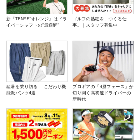
新『TENSEIオレンジ』はドラ
ゴルフの熱狂を、つくる仕
イバーシャフトの“最適解”
事。｜スタッフ募集中
猛暑を乗り切る！ こだわり機
プロギアの「4層フェース」が
能派パンツ4選
切り開く高初速ドライバーの
新時代