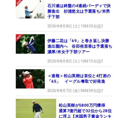
石川遼は終盤の4連続バーディで決
勝進出 杉浦悠太は予選落ち/米男
子下部
2026年8月8日 (土) 10時33分
1
伊藤二花は「69」と巻き返し決勝
進出圏内へ 谷田侑里香は予選落ち
濃厚/米女子下部ツアー
2026年8月8日 (土) 10時15分
1
＜速報＞松山英樹は首位と4打差の
「65」 イーグル奪取で好発進
2026年8月7日 (金) 06時59分
1
松山英樹が5800万円獲得
通算7億円超で32位から28位
に浮上【米国男子賞金ランキ