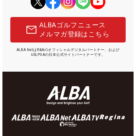
ALBAゴルフニュース
メルマガ登録はこちら
ALBA NetはR&Aのオフィシャルデジタルパートナー、および
USLPGAの日本公式サイトパートナーです。