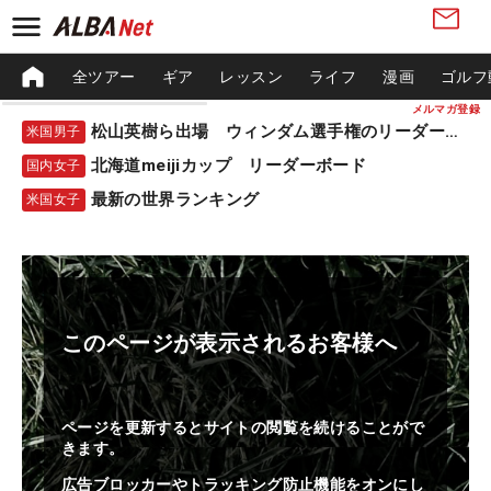
全ツアー
ギア
レッスン
ライフ
漫画
ゴルフ
メルマガ登録
松山英樹ら出場 ウィンダム選手権のリーダーボード
米国男子
北海道meijiカップ リーダーボード
国内女子
最新の世界ランキング
米国女子
このページが表示されるお客様へ
ページを更新するとサイトの閲覧を続けることがで
きます。
広告ブロッカーやトラッキング防止機能をオンにし