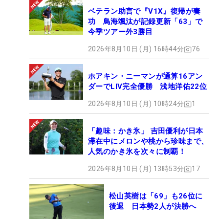
ベテラン助言で『V1X』復帰が奏
功 鳥海颯汰が記録更新「63」で
今季ツアー外3勝目
2026年8月10日 (月) 16時44分
76
ホアキン・ニーマンが通算16アン
ダーでLIV完全優勝 浅地洋佑22位
2026年8月10日 (月) 10時24分
1
「趣味：かき氷」 吉田優利が日本
滞在中にメロンや桃から珍味まで、
人気のかき氷を次々に制覇！
2026年8月10日 (月) 13時53分
17
松山英樹は「69」も26位に
後退 日本勢2人が決勝へ