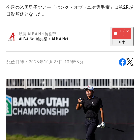
今週の米国男子ツアー「バンク・オブ・ユタ選手権」は第2Rが
日没順延となった。
コメン
所属
ALBA Net編集部
ト
ALBA Net編集部
/
ALBA Net
0
件
配信日時：
2025年10月25日 10時55分