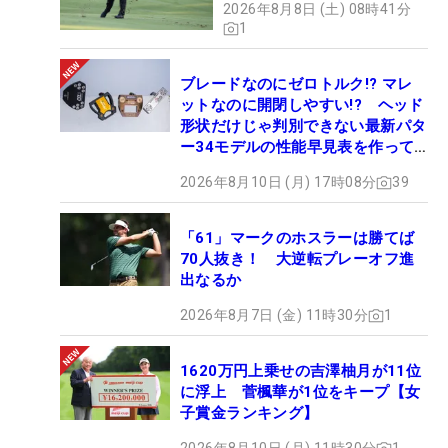
2026年8月8日 (土) 08時41分
1
ブレードなのにゼロトルク!? マレ
ットなのに開閉しやすい!? ヘッド
形状だけじゃ判別できない最新パタ
ー34モデルの性能早見表を作って
みた #ギアカタログ2026
2026年8月10日 (月) 17時08分
39
「61」マークのホスラーは勝てば
70人抜き！ 大逆転プレーオフ進
出なるか
2026年8月7日 (金) 11時30分
1
1620万円上乗せの吉澤柚月が11位
に浮上 菅楓華が1位をキープ【女
子賞金ランキング】