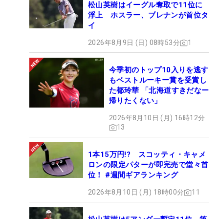
松山英樹はイーグル奪取で11位に
浮上 ホスラー、ブレナンが首位タ
イ
2026年8月9日 (日) 08時53分
1
今季初のトップ10入りを逃す
もベストルーキー賞を受賞し
た都玲華 「北海道すきだなー
帰りたくない」
2026年8月10日 (月) 16時12分
13
1本15万円!? スコッティ・キャメ
ロンの限定パターが即完売で堂々首
位！ #週間ギアランキング
2026年8月10日 (月) 18時00分
11