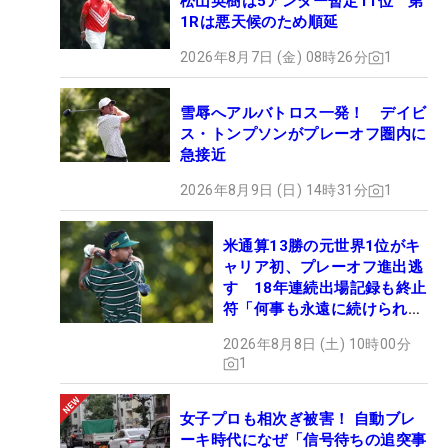
松山英樹は5アンダー暫定11位 第
1Rは悪天候のため順延
2026年8月7日 (金) 08時26分
1
雪辱へアルバトロス一発！ デイビ
ス・トンプソンがプレーオフ圏内に
急接近
2026年8月9日 (日) 14時31分
1
米通算13勝の元世界1位がキ
ャリア初、プレーオフ進出逃
す 18年連続出場記録も終止
符「何事も永遠に続けられな
い」
2026年8月8日 (土) 10時00分
1
女子プロも相次ぎ被害！ 自動ブレ
ーキ時代になぜ「信号待ちの追突事