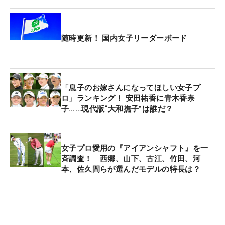
随時更新！ 国内女子リーダーボード
「息子のお嫁さんになってほしい女子プ
ロ」ランキング！ 安田祐香に青木香奈
子……現代版“大和撫子”は誰だ？
女子プロ愛用の『アイアンシャフト』を一
斉調査！ 西郷、山下、古江、竹田、河
本、佐久間らが選んだモデルの特長は？