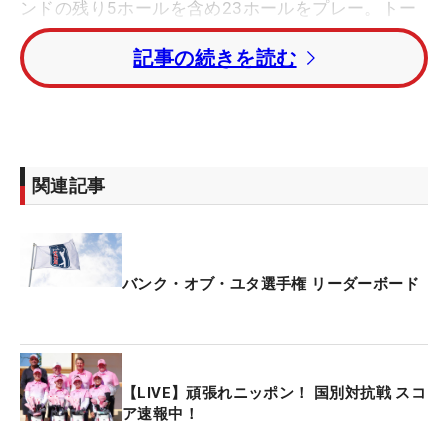
ンドの残り5ホールを含め23ホールをプレー。トー
タル8アンダー・暫定5位でホールアウトしている。
記事の続きを読む
大西魁斗は前日の残り6ホールを含めた24ホールを
回り、トータル6アンダー・暫定14位タイ。第1ラウ
ンドを回り切り、「74」と出遅れた久常涼は、この
日「70」で回りトータル2オーバー・暫定94位タイ
関連記事
にいる。
トータル10アンダーの暫定トップは、マイケル・ブ
レナン（米国）。1打差2位タイにジャスティン・ロ
バンク・オブ・ユタ選手権 リーダーボード
ーワー、ピアスソン・クーディ、ジャクソン・スー
バー（いずれも米国）が続いている。
第2ラウンドは25日の米東部時間午前10時00分に再
【LIVE】頑張れニッポン！ 国別対抗戦 スコ
開する。
ア速報中！