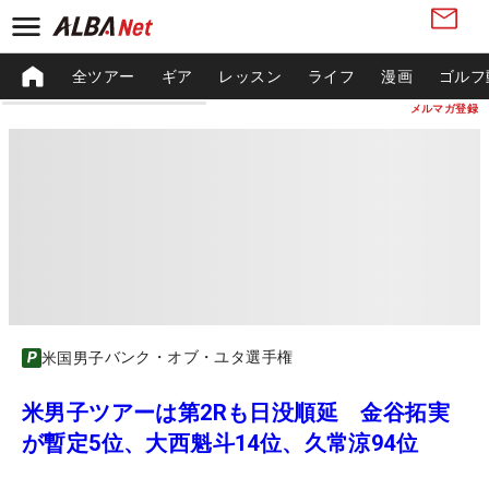
全ツアー
ギア
レッスン
ライフ
漫画
ゴルフ
メルマガ登録
バンク・オブ・ユタ選手権
米国男子
米男子ツアーは第2Rも日没順延 金谷拓実
が暫定5位、大西魁斗14位、久常涼94位