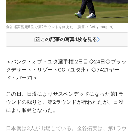
金谷拓実暫定5位で第2ラウンドを終えた （撮影：GettyImages）
この記事の写真
1
枚を見る
＜バンク・オブ・ユタ選手権 2日目◇24日◇ブラッ
クデザート・リゾートGC（ユタ州）◇7421ヤー
ド・パー71＞
この日、日没によりサスペンデッドになった第1ラ
ウンドの残りと、第2ラウンドが行われたが、日没
により順延となった。
日本勢は3人が出場している。金谷拓実は、第1ラウ