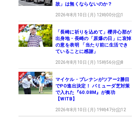
故」は無くならないのか？
2026年8月10日 (月) 12時00分
1
「長崎に祈りを込めて」櫻井心那が
出身地・長崎の「原爆の日」に哀悼
の意を表明 「当たり前に生活でき
ていることに感謝」
2026年8月10日 (月) 15時56分
8
マイケル・ブレナンがツアー2勝目
でPO進出決定！ バミューダ芝対策
で入れた『60.08M』が奏功
【WITB】
2026年8月10日 (月) 19時47分
12