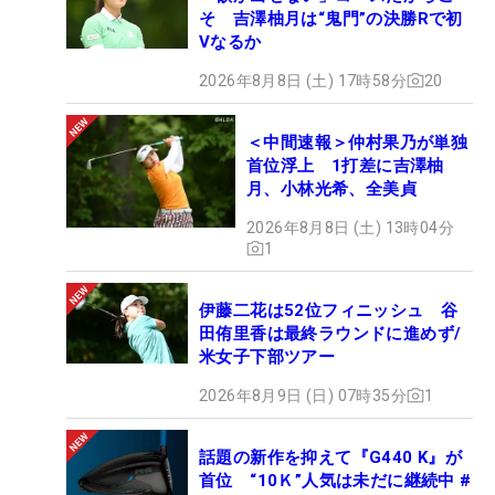
そ 吉澤柚月は“鬼門”の決勝Rで初
Vなるか
2026年8月8日 (土) 17時58分
20
＜中間速報＞仲村果乃が単独
首位浮上 1打差に吉澤柚
月、小林光希、全美貞
2026年8月8日 (土) 13時04分
1
伊藤二花は52位フィニッシュ 谷
田侑里香は最終ラウンドに進めず/
米女子下部ツアー
2026年8月9日 (日) 07時35分
1
話題の新作を抑えて『G440 K』が
首位 “10Ｋ”人気は未だに継続中 #