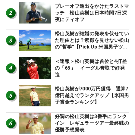
プレーオフ進出をかけたラストマ
2
ッチ 松山英樹は日本時間7日深
夜にティオフ
松山英樹が結婚の発表を伏せてい
3
た理由とは？素顔を見せない松山
の“哲学”【Pick Up 米国男子ツア
ー十大ニュース】
＜速報＞松山英樹は首位と4打差
4
の「65」 イーグル奪取で好発
進
松山英樹が7000万円獲得 通算7
5
億円越えでランクアップ【米国男
子賞金ランキング】
好調の松山英樹は3番手にランク
6
イン レギュラーツアー最終戦の
優勝予想発表