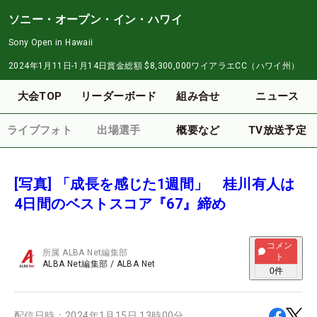
ソニー・オープン・イン・ハワイ
Sony Open in Hawaii
2024年1月11日-1月14日
賞金総額
$8,300,000
ワイアラエCC（ハワイ州）
大会TOP
リーダーボード
組み合せ
ニュース
ライブフォト
出場選手
概要など
TV放送予定
[写真] 「成長を感じた1週間」 桂川有人は
4日間のベストスコア『67』締め
コメン
所属
ALBA Net編集部
ト
ALBA Net編集部
/
ALBA Net
0
件
配信日時：
2024年1月15日 13時00分