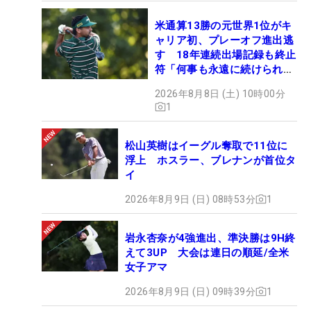
米通算13勝の元世界1位がキ
ャリア初、プレーオフ進出逃
す 18年連続出場記録も終止
符「何事も永遠に続けられな
い」
2026年8月8日 (土) 10時00分
1
松山英樹はイーグル奪取で11位に
浮上 ホスラー、ブレナンが首位タ
イ
2026年8月9日 (日) 08時53分
1
岩永杏奈が4強進出、準決勝は9H終
えて3UP 大会は連日の順延/全米
女子アマ
2026年8月9日 (日) 09時39分
1