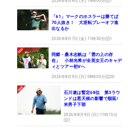
2026年8月4日 (火) 14時00分
1
「61」マークのホスラーは勝てば
70人抜き！ 大逆転プレーオフ進
出なるか
2026年8月7日 (金) 11時30分
1
同郷・桑木志帆は「雲の上の存
在」 小林光希が全英女王のキャデ
ィとツアー初Vへ
2026年8月9日 (日) 08時03分
20
石川遼は暫定68位 第3ラウ
ンドは悪天候の影響で順延/
米男子下部
2026年8月9日 (日) 11時15分
1