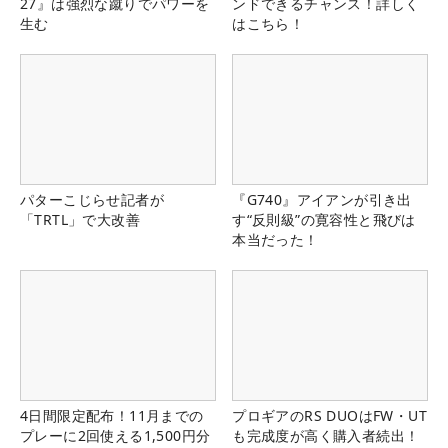
27』は強烈な蹴りでパワーを
ンドできるチャンス！詳しく
生む
はこちら！
パターこじらせ記者が
『G740』アイアンが引き出
「TRTL」で大改善
す“反則級”の寛容性と飛びは
本当だった！
4日間限定配布！11月までの
プロギアのRS DUOはFW・UT
プレーに2回使える1,500円分
も完成度が高く購入者続出！