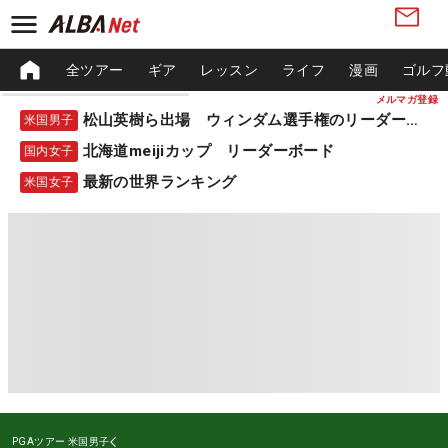
全ツアー
ギア
レッスン
ライフ
漫画
ゴルフ
メルマガ登録
松山英樹ら出場 ウィンダム選手権のリーダーボード
米国男子
北海道meijiカップ リーダーボード
国内女子
最新の世界ランキング
米国女子
PGAツアー
米国男子