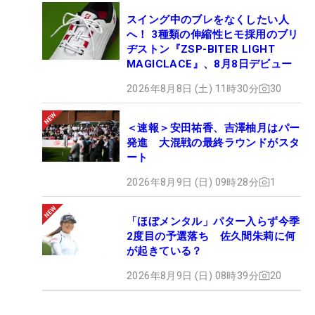
スイング中のブレをなくしたい人
へ！ 3種類の伸縮性ヒモ採用のブリ
ヂストン『ZSP-BITER LIGHT
MAGICLACE』、8月8日デビュー
2026年8月8日 (土) 11時30分
30
＜速報＞安田祐香、吉澤柚月はパー
発進 大混戦の最終ラウンドがスタ
ート
2026年8月9日 (日) 09時28分
1
「ほぼメンタル」パター入らず今季
2度目の予選落ち 佐久間朱莉に何
が起きている？
2026年8月9日 (日) 08時39分
20