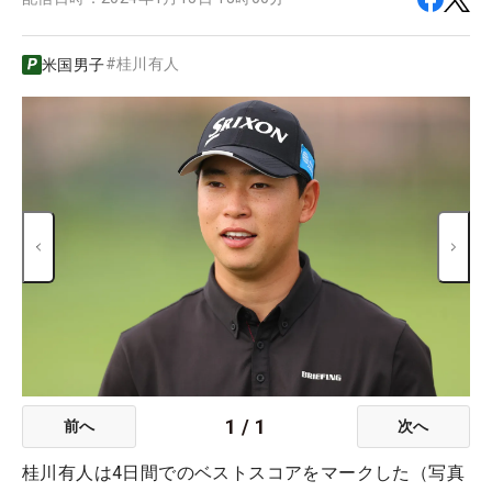
#
桂川有人
米国男子
1
/
1
前へ
次へ
桂川有人は4日間でのベストスコアをマークした（写真