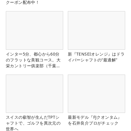
クーポン配布中！
インター5分、都心から60分
新『TENSEIオレンジ』はドラ
のフラットな美観コース。大
イバーシャフトの“最適解”
栄カントリー俱楽部（千葉
県）
スイスの叡智が生んだTPTシ
最新モデル『FJクオンタム』
ャフトで、ゴルフを異次元の
を石井良介プロがチェック
世界へ