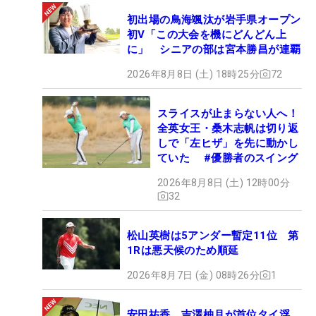
初出場の鳥海颯汰が岩手県オープン
初V「この大会を機にどんどん上
に」 シニアの部は宮本勝昌が連覇
2026年8月8日 (土) 18時25分
72
スライスが止まらない人へ！
全英女王・桑木志帆は切り返
しで「左ヒザ」を先に動かし
ていた #優勝者のスイング
2026年8月8日 (土) 12時00分
32
松山英樹は5アンダー暫定11位 第
1Rは悪天候のため順延
2026年8月7日 (金) 08時26分
1
安田祐香、吉澤柚月が首位タイ浮