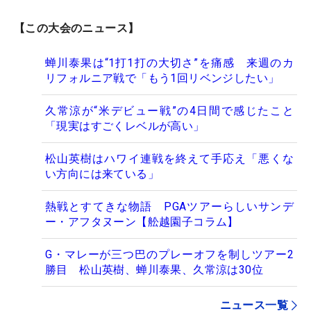
【この大会のニュース】
蝉川泰果は“1打1打の大切さ”を痛感 来週のカ
リフォルニア戦で「もう1回リベンジしたい」
久常涼が“米デビュー戦”の4日間で感じたこと
「現実はすごくレベルが高い」
松山英樹はハワイ連戦を終えて手応え「悪くな
い方向には来ている」
熱戦とすてきな物語 PGAツアーらしいサンデ
ー・アフタヌーン【舩越園子コラム】
G・マレーが三つ巴のプレーオフを制しツアー2
勝目 松山英樹、蝉川泰果、久常涼は30位
ニュース一覧