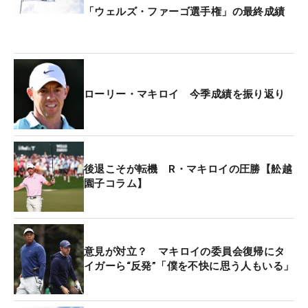
「ウェルズ・ファーゴ選手権」の最終成績
ローリー・マキロイ 今季成績を振り返り
後退こそが転機 R・マキロイの圧勝【舩越
園子コラム】
意見が対立？ マキロイの委員会復帰にタ
イガーら“反発”「僕を不快に思う人もいる」