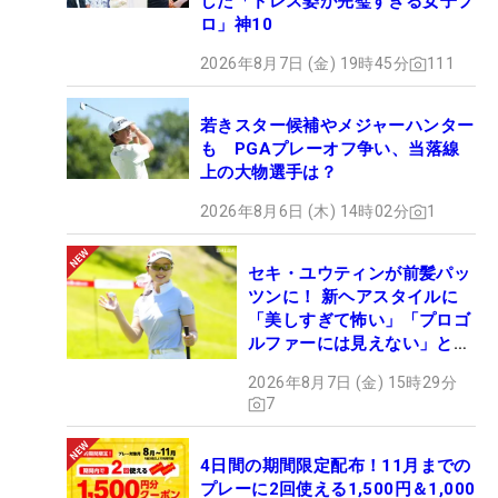
した「ドレス姿が完璧すぎる女子プ
ロ」神10
2026年8月7日 (金) 19時45分
111
若きスター候補やメジャーハンター
も PGAプレーオフ争い、当落線
上の大物選手は？
2026年8月6日 (木) 14時02分
1
セキ・ユウティンが前髪パッ
ツンに！ 新ヘアスタイルに
「美しすぎて怖い」「プロゴ
ルファーには見えない」とコ
メント殺到
2026年8月7日 (金) 15時29分
7
4日間の期間限定配布！11月までの
プレーに2回使える1,500円＆1,000