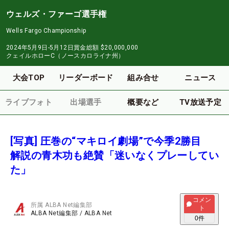
ウェルズ・ファーゴ選手権
Wells Fargo Championship
2024年5月9日-5月12日
賞金総額
$20,000,000
クェイルホローC（ノースカロライナ州）
大会TOP
リーダーボード
組み合せ
ニュース
ライブフォト
出場選手
概要など
TV放送予定
[写真] 圧巻の“マキロイ劇場”で今季2勝目
解説の青木功も絶賛「迷いなくプレーしてい
た」
コメン
所属
ALBA Net編集部
ト
ALBA Net編集部
/
ALBA Net
0
件