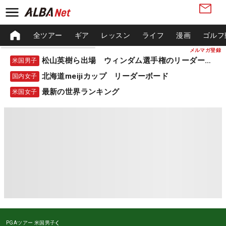
全ツアー
ギア
レッスン
ライフ
漫画
ゴルフ
メルマガ登録
松山英樹ら出場 ウィンダム選手権のリーダーボード
米国男子
北海道meijiカップ リーダーボード
国内女子
最新の世界ランキング
米国女子
PGAツアー
米国男子