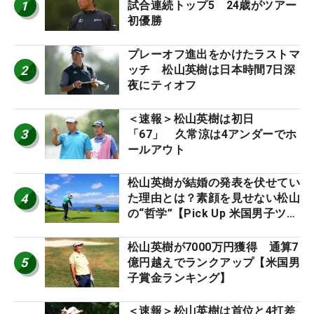
1
試合連続トップ5 24歳がツアー
初優勝
プレーオフ進出をかけたラストマ
2
ッチ 松山英樹は日本時間7日深
夜にティオフ
＜速報＞松山英樹は初日
3
「67」 久常涼は4アンダーでホ
ールアウト
松山英樹が結婚の発表を伏せてい
4
た理由とは？素顔を見せない松山
の“哲学”【Pick Up 米国男子ツア
ー十大ニュース】
松山英樹が7000万円獲得 通算7
5
億円越えでランクアップ【米国男
子賞金ランキング】
＜速報＞松山英樹は首位と4打差