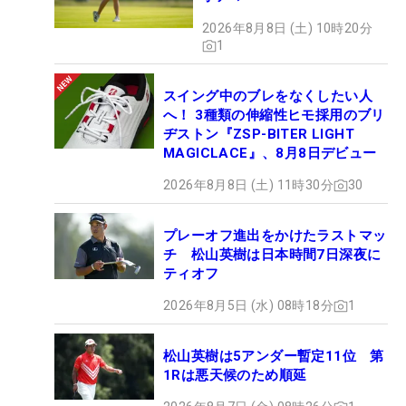
2026年8月8日 (土) 10時20分
1
スイング中のブレをなくしたい人
へ！ 3種類の伸縮性ヒモ採用のブリ
ヂストン『ZSP-BITER LIGHT
MAGICLACE』、8月8日デビュー
2026年8月8日 (土) 11時30分
30
プレーオフ進出をかけたラストマッ
チ 松山英樹は日本時間7日深夜に
ティオフ
2026年8月5日 (水) 08時18分
1
松山英樹は5アンダー暫定11位 第
1Rは悪天候のため順延