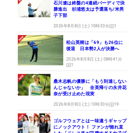
石川遼は終盤の4連続バーディで決
勝進出 杉浦悠太は予選落ち/米男
子下部
2026年8月8日 (土) 10時33分
1
松山英樹は「69」も26位に
後退 日本勢2人が決勝へ
2026年8月8日 (土) 08時41分
1
桑木志帆の優勝に「もう到達しない
んじゃないか」 全英帰りの永井花
奈が受け止めた現実
2026年8月8日 (土) 10時30分
19
ゴルフウェアとは一味違うギャップ
にノックアウト！ ファンが惚れ直