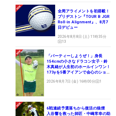
全周アライメントを初搭載！
ブリヂストン『TOUR B JGR
Roll-in Alignment』、8月7
日デビュー
2026年8月8日 (土) 11時35分
13
「パーティーしようぜ！」身長
154cmの小さなドラコン女子・鈴
木真緒が人生初のホールインワン！
173yを5番アイアンで会心のショッ
ト
2026年8月7日 (金) 16時00分
1
6戦連続予選落ちから復活の狼煙
入谷響を救った師匠・中嶋常幸の助