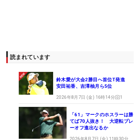
読まれています
鈴木愛が大会2勝目へ首位T発進
安田祐香、吉澤柚月ら5位
2026年8月7日 (金) 16時14分
1
「61」マークのホスラーは勝
てば70人抜き！ 大逆転プレ
ーオフ進出なるか
2026年8月7日 (金) 11時30分