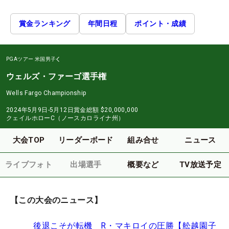
賞金ランキング
年間日程
ポイント・成績
PGAツアー
米国男子
ウェルズ・ファーゴ選手権
Wells Fargo Championship
2024年5月9日-5月12日
賞金総額
$20,000,000
クェイルホローC（ノースカロライナ州）
大会TOP
リーダーボード
組み合せ
ニュース
ライブフォト
出場選手
概要など
TV放送予定
【この大会のニュース】
後退こそが転機 R・マキロイの圧勝【舩越園子