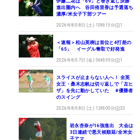
伊藤二花は「69」と巻き返し決勝
進出圏内へ 谷田侑里香は予選落ち
濃厚/米女子下部ツアー
2026年8月8日 (土) 10時15分
1
＜速報＞松山英樹は首位と4打差の
「65」 イーグル奪取で好発進
2026年8月7日 (金) 06時59分
1
スライスが止まらない人へ！ 全英
女王・桑木志帆は切り返しで「左ヒ
ザ」を先に動かしていた #優勝者
のスイング
2026年8月8日 (土) 12時00分
32
岩永杏奈が16強進出 大会は
3日連続で悪天候順延/全米女
子アマ