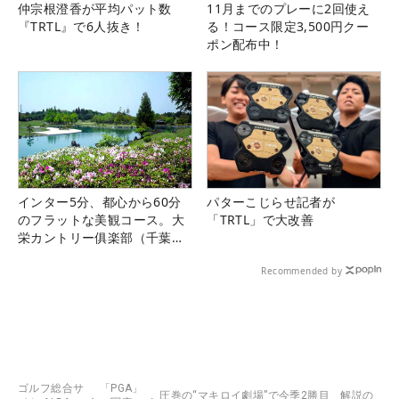
仲宗根澄香が平均パット数
11月までのプレーに2回使え
『TRTL』で6人抜き！
る！コース限定3,500円クー
ポン配布中！
インター5分、都心から60分
パターこじらせ記者が
のフラットな美観コース。大
「TRTL」で大改善
栄カントリー俱楽部（千葉
県）
Recommended by
ゴルフ総合サ
「PGA」
圧巻の“マキロイ劇場”で今季2勝目 解説の