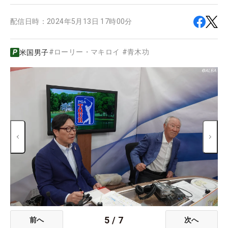
配信日時：
2024年5月13日 17時00分
#
ローリー・マキロイ
#
青木功
米国男子
5
/
7
前へ
次へ