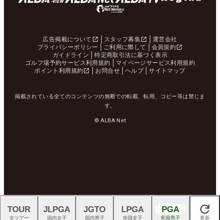
広告掲載について
スタッフ募集
運営会社
プライバシーポリシー
ご利用に際して
会員規約
ガイドライン
特定商取引法に基づく表示
ゴルフ場予約サービス利用規約
マイページサービス利用規約
ポイント利用規約
お問合せ
ヘルプ
サイトマップ
掲載されている全てのコンテンツの無断での転載、転用、コピー等は禁じま
す。
© ALBA Net
TOUR
JLPGA
JGTO
LPGA
PGA
閉じる
全ツアー
国内女子
国内男子
米国女子
米国男子
更新