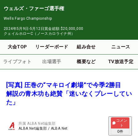
ウェルズ・ファーゴ選手権
Wells Fargo Championship
2024年5月9日-5月12日
賞金総額
$20,000,000
クェイルホローC（ノースカロライナ州）
大会TOP
リーダーボード
組み合せ
ニュース
ライブフォト
出場選手
概要など
TV放送予定
[写真] 圧巻の“マキロイ劇場”で今季2勝目
解説の青木功も絶賛「迷いなくプレーしてい
た」
コメン
所属
ALBA Net編集部
ト
ALBA Net編集部
/
ALBA Net
0
件