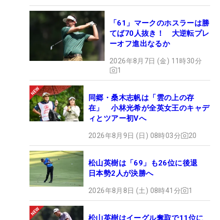
「61」マークのホスラーは勝
てば70人抜き！ 大逆転プレ
ーオフ進出なるか
2026年8月7日 (金) 11時30分
1
同郷・桑木志帆は「雲の上の存
在」 小林光希が全英女王のキャデ
ィとツアー初Vへ
2026年8月9日 (日) 08時03分
20
松山英樹は「69」も26位に後退
日本勢2人が決勝へ
2026年8月8日 (土) 08時41分
1
松山英樹はイーグル奪取で11位に