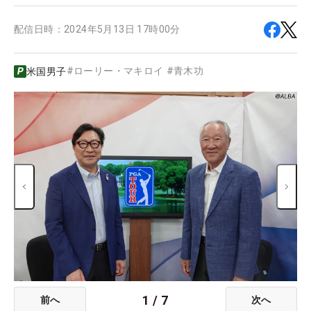
配信日時：
2024年5月13日 17時00分
#
ローリー・マキロイ
#
青木功
米国男子
1
/
7
前へ
次へ