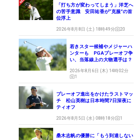
「打ち方が変わってしまう」洋芝へ
の苦手意識 安田祐香が“克服”の首
位浮上
2026年8月8日 (土) 18時49分
20
若きスター候補やメジャーハ
ンターも PGAプレーオフ争
い、当落線上の大物選手は？
2026年8月6日 (木) 14時02分
1
プレーオフ進出をかけたラストマッ
チ 松山英樹は日本時間7日深夜に
ティオフ
2026年8月5日 (水) 08時18分
1
桑木志帆の優勝に「もう到達しない