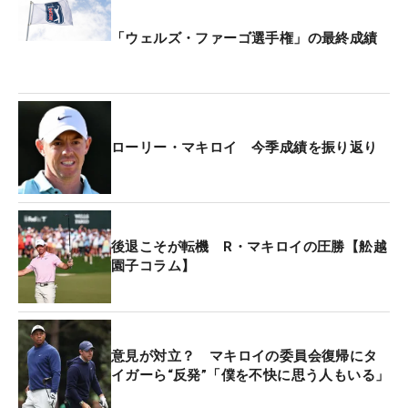
「ウェルズ・ファーゴ選手権」の最終成績
ローリー・マキロイ 今季成績を振り返り
後退こそが転機 R・マキロイの圧勝【舩越
園子コラム】
意見が対立？ マキロイの委員会復帰にタ
イガーら“反発”「僕を不快に思う人もいる」