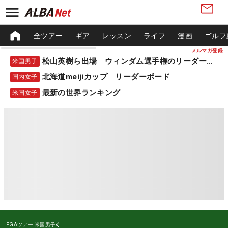
全ツアー
ギア
レッスン
ライフ
漫画
ゴルフ
メルマガ登録
松山英樹ら出場 ウィンダム選手権のリーダーボード
米国男子
北海道meijiカップ リーダーボード
国内女子
最新の世界ランキング
米国女子
PGAツアー
米国男子