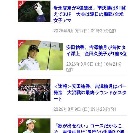
岩永杏奈が4強進出、準決勝は9H終
えて3UP 大会は連日の順延/全米
女子アマ
2026年8月9日 (日) 09時39分
1
安田祐香、吉澤柚月が首位タ
イ浮上 金田久美子が1差3位
2026年8月8日 (土) 16時21分
1
＜速報＞安田祐香、吉澤柚月はパー
発進 大混戦の最終ラウンドがスタ
ート
2026年8月9日 (日) 09時28分
1
「欲が出せない」コースだからこ
そ 吉澤柚月は“鬼門”の決勝Rで初