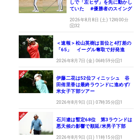
しで「左ヒザ」を先に動かし
ていた #優勝者のスイング
2026年8月8日 (土) 12時00分
32
＜速報＞松山英樹は首位と4打差の
「65」 イーグル奪取で好発進
2026年8月7日 (金) 06時59分
1
伊藤二花は52位フィニッシュ 谷
田侑里香は最終ラウンドに進めず/
米女子下部ツアー
2026年8月9日 (日) 07時35分
1
石川遼は暫定68位 第3ラウンドは
悪天候の影響で順延/米男子下部
2026年8月9日 (日) 11時15分
1