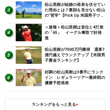
松山英樹が結婚の発表を伏せてい
3
た理由とは？素顔を見せない松山
の“哲学”【Pick Up 米国男子ツア
ー十大ニュース】
＜速報＞松山英樹は首位と4打差
4
の「65」 イーグル奪取で好発
進
松山英樹が7000万円獲得 通算7
5
億円越えでランクアップ【米国男
子賞金ランキング】
好調の松山英樹は3番手にランク
6
イン レギュラーツアー最終戦の
優勝予想発表
ランキングをもっと見る