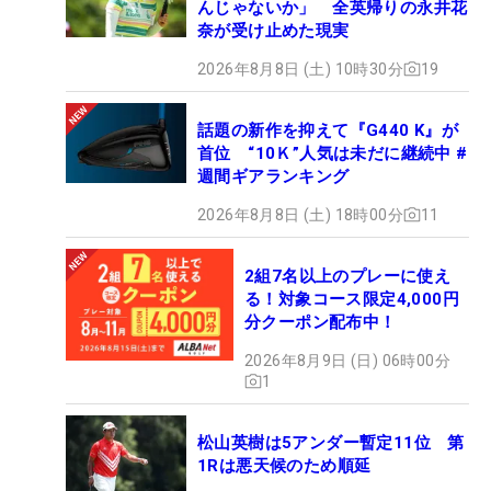
んじゃないか」 全英帰りの永井花
奈が受け止めた現実
2026年8月8日 (土) 10時30分
19
話題の新作を抑えて『G440 K』が
首位 “10Ｋ”人気は未だに継続中 #
週間ギアランキング
2026年8月8日 (土) 18時00分
11
2組7名以上のプレーに使え
る！対象コース限定4,000円
分クーポン配布中！
2026年8月9日 (日) 06時00分
1
松山英樹は5アンダー暫定11位 第
1Rは悪天候のため順延