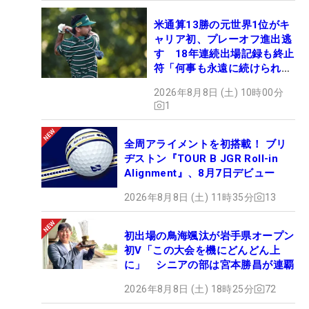
米通算13勝の元世界1位がキ
ャリア初、プレーオフ進出逃
す 18年連続出場記録も終止
符「何事も永遠に続けられな
い」
2026年8月8日 (土) 10時00分
1
全周アライメントを初搭載！ ブリ
ヂストン『TOUR B JGR Roll-in
Alignment』、8月7日デビュー
2026年8月8日 (土) 11時35分
13
初出場の鳥海颯汰が岩手県オープン
初V「この大会を機にどんどん上
に」 シニアの部は宮本勝昌が連覇
2026年8月8日 (土) 18時25分
72