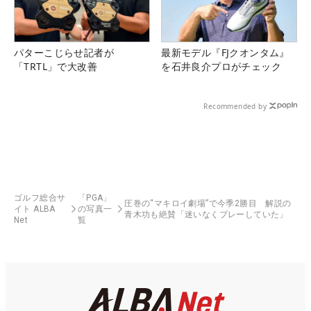
パターこじらせ記者が
最新モデル『FJクオンタム』
「TRTL」で大改善
を石井良介プロがチェック
Recommended by
ゴルフ総合サ
「PGA」
圧巻の“マキロイ劇場”で今季2勝目 解説の
イト ALBA
の写真一
青木功も絶賛「迷いなくプレーしていた」
Net
覧