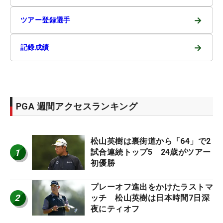
→
ツアー登録選手
→
記録成績
PGA 週間アクセスランキング
松山英樹は裏街道から「64」で2
1
試合連続トップ5 24歳がツアー
初優勝
プレーオフ進出をかけたラストマ
2
ッチ 松山英樹は日本時間7日深
夜にティオフ