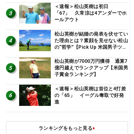
＜速報＞松山英樹は初日
3
「67」 久常涼は4アンダーでホ
ールアウト
松山英樹が結婚の発表を伏せてい
4
た理由とは？素顔を見せない松山
の“哲学”【Pick Up 米国男子ツア
ー十大ニュース】
松山英樹が7000万円獲得 通算7
5
億円越えでランクアップ【米国男
子賞金ランキング】
＜速報＞松山英樹は首位と4打差
6
の「65」 イーグル奪取で好発
進
ランキングをもっと見る