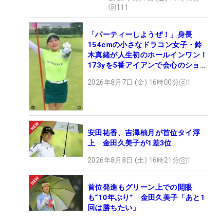
111
「パーティーしようぜ！」身長
154cmの小さなドラコン女子・鈴
木真緒が人生初のホールインワン！
173yを5番アイアンで会心のショッ
ト
2026年8月7日 (金) 16時00分
1
安田祐香、吉澤柚月が首位タイ浮
上 金田久美子が1差3位
2026年8月8日 (土) 16時21分
1
首位発進もグリーン上での開眼
も“10年ぶり” 金田久美子「あと1
回は勝ちたい」