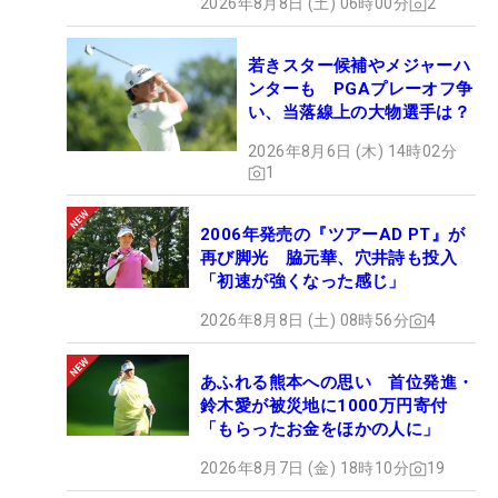
2026年8月8日 (土) 06時00分
2
若きスター候補やメジャーハ
ンターも PGAプレーオフ争
い、当落線上の大物選手は？
2026年8月6日 (木) 14時02分
1
2006年発売の『ツアーAD PT』が
再び脚光 脇元華、穴井詩も投入
「初速が強くなった感じ」
2026年8月8日 (土) 08時56分
4
あふれる熊本への思い 首位発進・
鈴木愛が被災地に1000万円寄付
「もらったお金をほかの人に」
2026年8月7日 (金) 18時10分
19