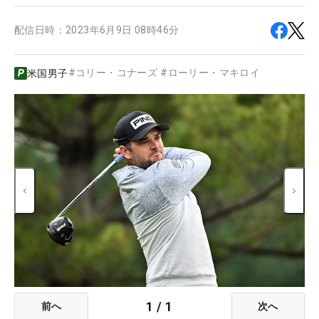
配信日時：
2023年6月9日 08時46分
#
コリー・コナーズ
#
ローリー・マキロイ
米国男子
1
/
1
前へ
次へ