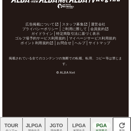
広告掲載について
スタッフ募集
運営会社
プライバシーポリシー
ご利用に際して
会員規約
ガイドライン
特定商取引法に基づく表示
ゴルフ場予約サービス利用規約
マイページサービス利用規約
ポイント利用規約
お問合せ
ヘルプ
サイトマップ
掲載されている全てのコンテンツの無断での転載、転用、コピー等は禁じま
す。
© ALBA Net
TOUR
JLPGA
JGTO
LPGA
PGA
閉じる
全ツアー
国内女子
国内男子
米国女子
米国男子
更新