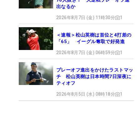
70人抜き！ 大逆転プレーオフ進
出なるか
2026年8月7日 (金) 11時30分
1
＜速報＞松山英樹は首位と4打差の
「65」 イーグル奪取で好発進
2026年8月7日 (金) 06時59分
1
プレーオフ進出をかけたラストマッ
チ 松山英樹は日本時間7日深夜に
ティオフ
2026年8月5日 (水) 08時18分
1