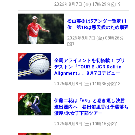
2026年8月7日 (金) 17時29分
19
松山英樹は5アンダー暫定11
位 第1Rは悪天候のため順延
2026年8月7日 (金) 08時26分
1
全周アライメントを初搭載！ ブリ
ヂストン『TOUR B JGR Roll-in
Alignment』、8月7日デビュー
2026年8月8日 (土) 11時35分
13
伊藤二花は「69」と巻き返し決勝
進出圏内へ 谷田侑里香は予選落ち
濃厚/米女子下部ツアー
2026年8月8日 (土) 10時15分
1