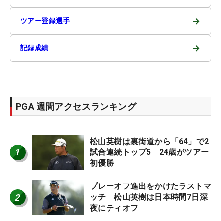
→
ツアー登録選手
→
記録成績
PGA 週間アクセスランキング
松山英樹は裏街道から「64」で2
1
試合連続トップ5 24歳がツアー
初優勝
プレーオフ進出をかけたラストマ
2
ッチ 松山英樹は日本時間7日深
夜にティオフ