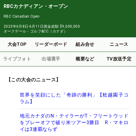
RBCカナディアン・オープン
RBC Canadian Open
2023年6月8日-6月11日
賞金総額
$9,000,000
オークデール・ゴルフ&CC（カナダ）
大会TOP
リーダーボード
組み合せ
ニュース
ライブフォト
出場選手
概要など
TV放送予定
【この大会のニュース】
世界を笑顔にした「奇跡の勝利」【舩越園子コ
ラム】
地元カナダのN・テイラーがT・フリートウッド
をプレーオフで破り米ツアー3勝目 R・マキロ
イは3連覇ならず