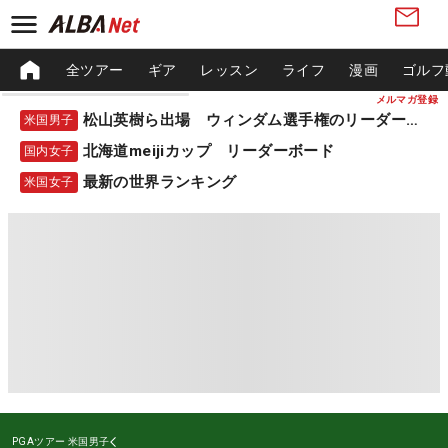
全ツアー
ギア
レッスン
ライフ
漫画
ゴルフ
メルマガ登録
松山英樹ら出場 ウィンダム選手権のリーダーボード
米国男子
北海道meijiカップ リーダーボード
国内女子
最新の世界ランキング
米国女子
PGAツアー
米国男子