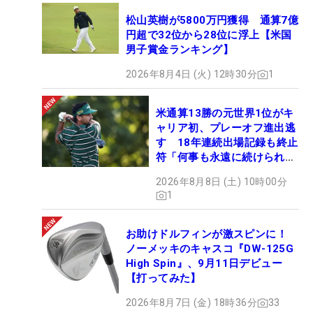
松山英樹が5800万円獲得 通算7億
円超で32位から28位に浮上【米国
男子賞金ランキング】
2026年8月4日 (火) 12時30分
1
米通算13勝の元世界1位がキ
ャリア初、プレーオフ進出逃
す 18年連続出場記録も終止
符「何事も永遠に続けられな
い」
2026年8月8日 (土) 10時00分
1
お助けドルフィンが激スピンに！
ノーメッキのキャスコ『DW-125G
High Spin』、9月11日デビュー
【打ってみた】
2026年8月7日 (金) 18時36分
33