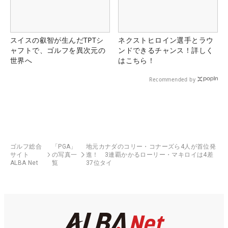
スイスの叡智が生んだTPTシ
ネクストヒロイン選手とラウ
ャフトで、ゴルフを異次元の
ンドできるチャンス！詳しく
世界へ
はこちら！
Recommended by
ゴルフ総合
「PGA」
地元カナダのコリー・コナーズら4人が首位発
サイト
の写真一
進！ 3連覇かかるローリー・マキロイは4差
ALBA Net
覧
37位タイ