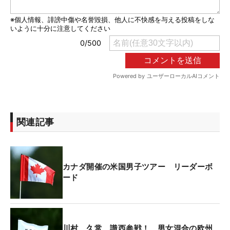
関連記事
カナダ開催の米国男子ツアー リーダーボ
ード
川村、久常、識西参戦！ 男女混合の欧州