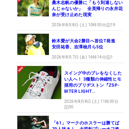
桑木志帆の優勝に「もう到達しない
んじゃないか」 全英帰りの永井花
奈が受け止めた現実
2026年8月8日 (土) 10時30分
19
鈴木愛が大会2勝目へ首位T発進
安田祐香、吉澤柚月ら5位
2026年8月7日 (金) 16時14分
1
スイング中のブレをなくした
い人へ！ 3種類の伸縮性ヒモ
採用のブリヂストン『ZSP-
BITER LIGHT
MAGICLACE』、8月8日デビ
2026年8月8日 (土) 11時30分
ュー
30
「61」マークのホスラーは勝てば