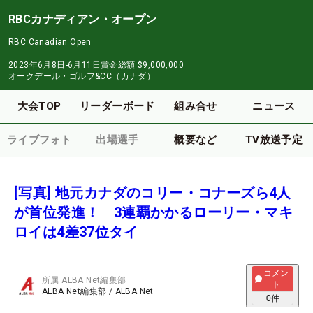
RBCカナディアン・オープン
RBC Canadian Open
2023年6月8日-6月11日
賞金総額
$9,000,000
オークデール・ゴルフ&CC（カナダ）
大会TOP
リーダーボード
組み合せ
ニュース
ライブフォト
出場選手
概要など
TV放送予定
[写真] 地元カナダのコリー・コナーズら4人
が首位発進！ 3連覇かかるローリー・マキ
ロイは4差37位タイ
コメン
所属
ALBA Net編集部
ト
ALBA Net編集部
/
ALBA Net
0
件