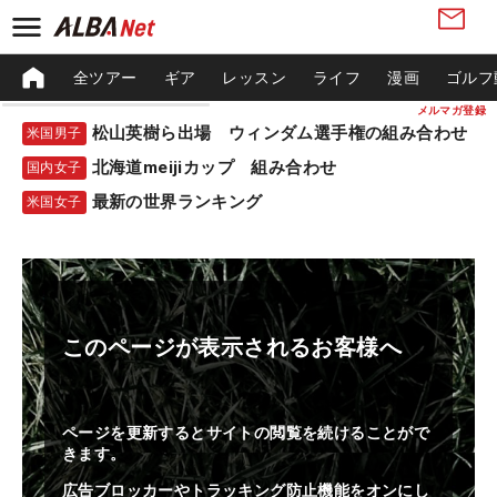
全ツアー
ギア
レッスン
ライフ
漫画
ゴルフ
メルマガ登録
松山英樹ら出場 ウィンダム選手権の組み合わせ
米国男子
北海道meijiカップ 組み合わせ
国内女子
最新の世界ランキング
米国女子
このページが表示されるお客様へ
ページを更新するとサイトの閲覧を続けることがで
きます。
広告ブロッカーやトラッキング防止機能をオンにし