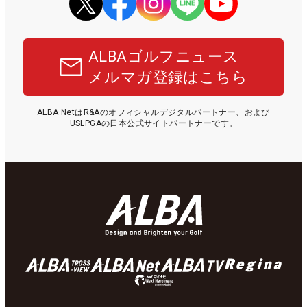
ALBAゴルフニュース
メルマガ登録はこちら
ALBA NetはR&Aのオフィシャルデジタルパートナー、および
USLPGAの日本公式サイトパートナーです。