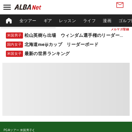
全ツアー
ギア
レッスン
ライフ
漫画
ゴルフ
メルマガ登録
松山英樹ら出場 ウィンダム選手権のリーダーボード
米国男子
北海道meijiカップ リーダーボード
国内女子
最新の世界ランキング
米国女子
PGAツアー
米国男子