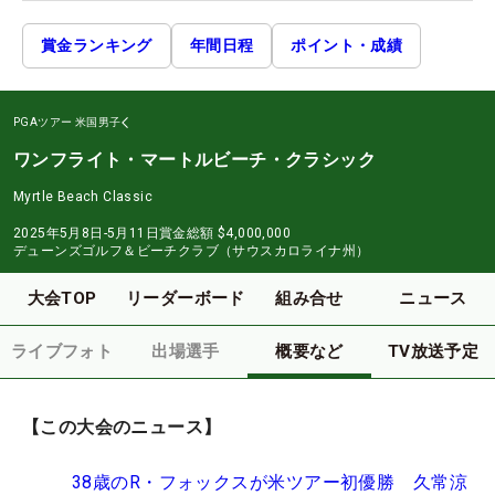
賞金ランキング
年間日程
ポイント・成績
PGAツアー
米国男子
ワンフライト・マートルビーチ・クラシック
Myrtle Beach Classic
2025年5月8日-5月11日
賞金総額
$4,000,000
デューンズゴルフ＆ビーチクラブ（サウスカロライナ州）
大会TOP
リーダーボード
組み合せ
ニュース
ライブフォト
出場選手
概要など
TV放送予定
【この大会のニュース】
38歳のR・フォックスが米ツアー初優勝 久常涼