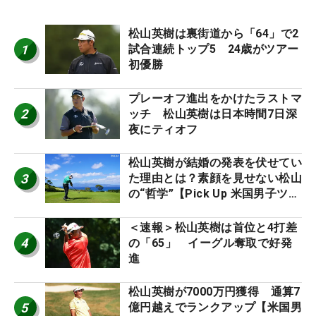
松山英樹は裏街道から「64」で2
1
試合連続トップ5 24歳がツアー
初優勝
プレーオフ進出をかけたラストマ
2
ッチ 松山英樹は日本時間7日深
夜にティオフ
松山英樹が結婚の発表を伏せてい
3
た理由とは？素顔を見せない松山
の“哲学”【Pick Up 米国男子ツア
ー十大ニュース】
＜速報＞松山英樹は首位と4打差
4
の「65」 イーグル奪取で好発
進
松山英樹が7000万円獲得 通算7
5
億円越えでランクアップ【米国男