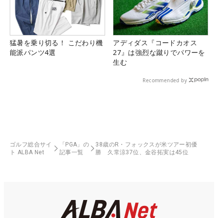
猛暑を乗り切る！ こだわり機
アディダス『コードカオス
能派パンツ4選
27』は強烈な蹴りでパワーを
生む
Recommended by
ゴルフ総合サイ
「PGA」の
38歳のR・フォックスが米ツアー初優
ト ALBA Net
記事一覧
勝 久常涼37位、金谷拓実は45位