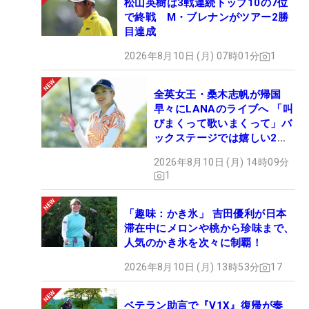
松山英樹は3戦連続トップ10の7位
で終戦 M・ブレナンがツアー2勝
目達成
2026年8月10日 (月) 07時01分
1
全英女王・桑木志帆が帰国
早々にLANAのライブへ 「叫
びまくって歌いまくって」バ
ックステージでは嬉しい2シ
ョットも！
2026年8月10日 (月) 14時09分
1
「趣味：かき氷」 吉田優利が日本
滞在中にメロンや桃から珍味まで、
人気のかき氷を次々に制覇！
2026年8月10日 (月) 13時53分
17
ベテラン助言で『V1X』復帰が奏