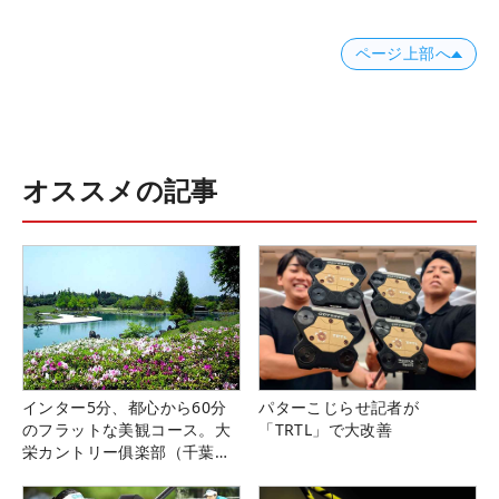
ページ上部へ
オススメの記事
インター5分、都心から60分
パターこじらせ記者が
のフラットな美観コース。大
「TRTL」で大改善
栄カントリー俱楽部（千葉
県）