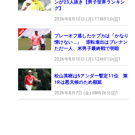
ンが23人抜き【男子世界ランキン
グ】
2026年8月10日 (月) 11時51分
1
プレーオフ逃したケプカは「かなり
情けない…」 逆転進出はブレナン
ただ一人、米男子最終戦で明暗
2026年8月10日 (月) 12時01分
1
松山英樹は5アンダー暫定11位 第
1Rは悪天候のため順延
2026年8月7日 (金) 08時26分
1