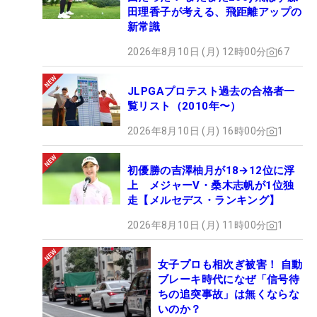
田理香子が考える、飛距離アップの
新常識
2026年8月10日 (月) 12時00分
67
JLPGAプロテスト過去の合格者一
覧リスト（2010年〜）
2026年8月10日 (月) 16時00分
1
初優勝の吉澤柚月が18→12位に浮
上 メジャーV・桑木志帆が1位独
走【メルセデス・ランキング】
2026年8月10日 (月) 11時00分
1
女子プロも相次ぎ被害！ 自動
ブレーキ時代になぜ「信号待
ちの追突事故」は無くならな
いのか？