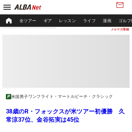
全ツアー
ギア
レッスン
ライフ
漫画
ゴルフ
メルマガ登録
ワンフライト・マートルビーチ・クラシック
米国男子
38歳のR・フォックスが米ツアー初優勝 久
常涼37位、金谷拓実は45位