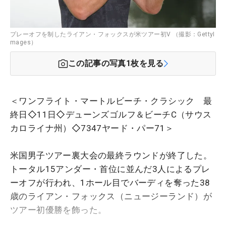
プレーオフを制したライアン・フォックスが米ツアー初V （撮影：GettyI
mages）
この記事の写真
1
枚を見る
＜ワンフライト・マートルビーチ・クラシック 最
終日◇11日◇デューンズゴルフ＆ビーチC（サウス
カロライナ州）◇7347ヤード・パー71＞
米国男子ツアー裏大会の最終ラウンドが終了した。
トータル15アンダー・首位に並んだ3人によるプレ
ーオフが行われ、1ホール目でバーディを奪った38
歳のライアン・フォックス（ニュージーランド）が
ツアー初優勝を飾った。