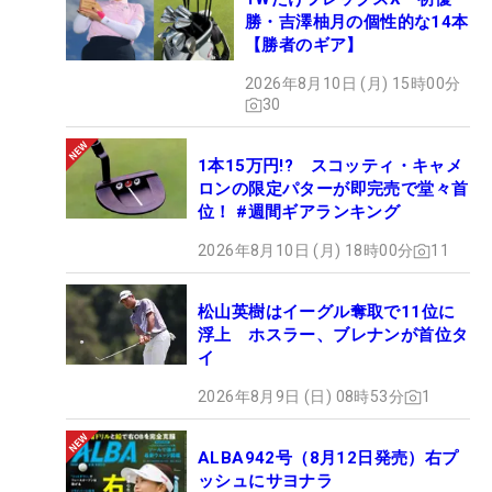
勝・吉澤柚月の個性的な14本
【勝者のギア】
2026年8月10日 (月) 15時00分
30
1本15万円!? スコッティ・キャメ
ロンの限定パターが即完売で堂々首
位！ #週間ギアランキング
2026年8月10日 (月) 18時00分
11
松山英樹はイーグル奪取で11位に
浮上 ホスラー、ブレナンが首位タ
イ
2026年8月9日 (日) 08時53分
1
ALBA942号（8月12日発売）右プ
ッシュにサヨナラ