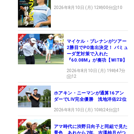
2026年8月10日 (月) 12時00分
10
マイケル・ブレナンがツアー
2勝目でPO進出決定！ バミュ
ーダ芝対策で入れた
『60.08M』が奏功【WITB】
2026年8月10日 (月) 19時47分
12
ホアキン・ニーマンが通算16アン
ダーでLIV完全優勝 浅地洋佑22位
2026年8月10日 (月) 10時24分
1
アマ時代に渋野日向子と同組で見た
景色 あれから7年、吉澤柚月がつ