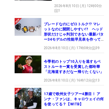
2026年8月10日 (月) 12時00分
1
ブレードなのにゼロトルク!? マレ
ットなのに開閉しやすい!? ヘッド
形状だけじゃ判別できない最新パタ
ー34モデルの性能早見表を作って
みた #ギアカタログ2026
2026年8月10日 (月) 17時08分
39
今季初のトップ10入りを逃すもベ
ストルーキー賞を受賞した都玲華
「北海道すきだなー帰りたくない」
2026年8月10日 (月) 16時12分
13
17歳で欧州女子ツアー4勝目！ ア
ンナ・ファンは、キャロウェイの何
を使ってる？【WITB】