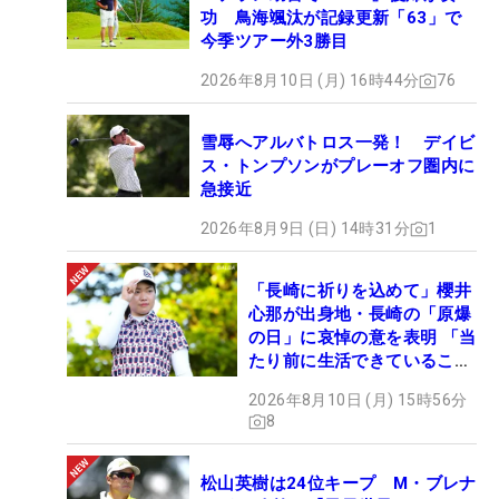
功 鳥海颯汰が記録更新「63」で
今季ツアー外3勝目
2026年8月10日 (月) 16時44分
76
雪辱へアルバトロス一発！ デイビ
ス・トンプソンがプレーオフ圏内に
急接近
2026年8月9日 (日) 14時31分
1
「長崎に祈りを込めて」櫻井
心那が出身地・長崎の「原爆
の日」に哀悼の意を表明 「当
たり前に生活できていること
に感謝」
2026年8月10日 (月) 15時56分
8
松山英樹は24位キープ M・ブレナ