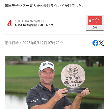
米国男子ツアー裏大会の最終ラウンドが終了した。
コメン
所属
ALBA Net編集部
ト
ALBA Net編集部
/
ALBA Net
0
件
配信日時：
2025年5月12日 07時29分