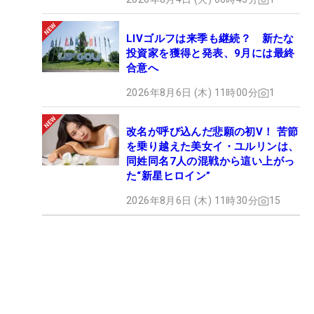
LIVゴルフは来季も継続？ 新たな
投資家を獲得と発表、9月には最終
合意へ
2026年8月6日 (木) 11時00分
1
改名が呼び込んだ悲願の初V！ 苦節
を乗り越えた美女イ・ユルリンは、
同姓同名7人の混戦から這い上がっ
た“新星ヒロイン”
2026年8月6日 (木) 11時30分
15