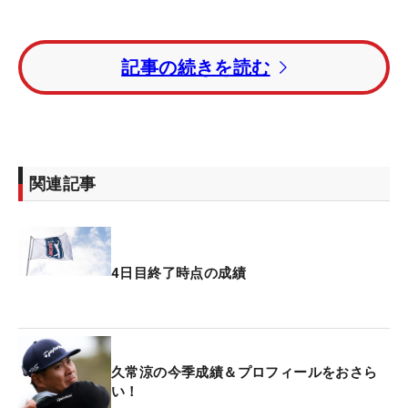
トータル18アンダーでホールアウトしたアーロン・
記事の続きを読む
ライ（イングランド）が米国ツアー初優勝。2打差
の2位にマックス・グレイザーマン（米国）が続
く。
日本の久常涼は6バーディ・3ボギーの「67」で回
関連記事
り、トータル15アンダー。J.J.スポーン（米国）と
並ぶ3位タイと、自身の米ツアー最高位を確定し4日
間の競技を終えた。クラブハウスリーダーとしてホ
ールアウトし、一時は米国ツアー初優勝の可能性も
4日目終了時点の成績
残していたが、ライの競技終了により消滅してい
た。
今大会終了時点のフェデックスカップランキング70
久常涼の今季成績＆プロフィールをおさら
位までの選手が、15日開幕の「フェデックス・セン
い！