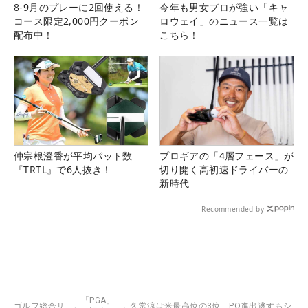
8-9月のプレーに2回使える！
今年も男女プロが強い「キャ
コース限定2,000円クーポン
ロウェイ」のニュース一覧は
配布中！
こちら！
仲宗根澄香が平均パット数
プロギアの「4層フェース」が
『TRTL』で6人抜き！
切り開く高初速ドライバーの
新時代
Recommended by
「PGA」
ゴルフ総合サ
久常涼は米最高位の3位、PO進出逃すもシ