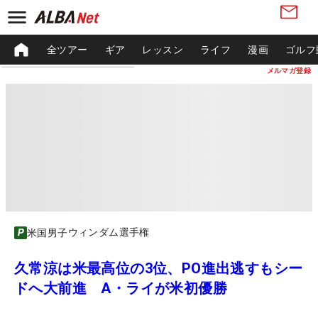
全ツアー
ギア
レッスン
ライフ
漫画
ゴルフ
メルマガ登録
ウィンダム選手権
米国男子
久常涼は米最高位の3位、PO進出逃すもシー
ドへ大前進 A・ライが米初優勝