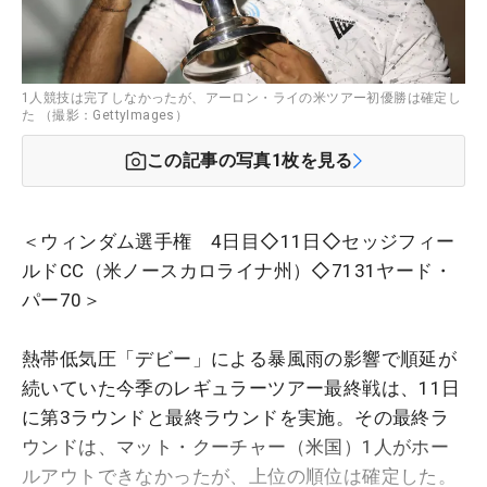
1人競技は完了しなかったが、アーロン・ライの米ツアー初優勝は確定し
た （撮影：GettyImages）
この記事の写真
1
枚を見る
＜ウィンダム選手権 4日目◇11日◇セッジフィー
ルドCC（米ノースカロライナ州）◇7131ヤード・
パー70＞
熱帯低気圧「デビー」による暴風雨の影響で順延が
続いていた今季のレギュラーツアー最終戦は、11日
に第3ラウンドと最終ラウンドを実施。その最終ラ
ウンドは、マット・クーチャー（米国）1人がホー
ルアウトできなかったが、上位の順位は確定した。