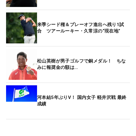
トジュード招待」から始まる3試合のプレーオフシ
リーズに出場。大会前までランキング107位につけ
ていた久常は、ボーダーライン突破条件が『優勝』
来季シード権＆プレーオフ進出へ残り1試
だったためそれには及ばず、83位にとどまる見込
合 ツアールーキー・久常涼の“現在地”
み。それでも上位125位までに付与される来季シー
ド権へ大きく前進した。
松山英樹が男子ゴルフで銅メダル！ ちな
みに報奨金の額は…
河本結5年ぶりV！ 国内女子 軽井沢戦 最終
成績