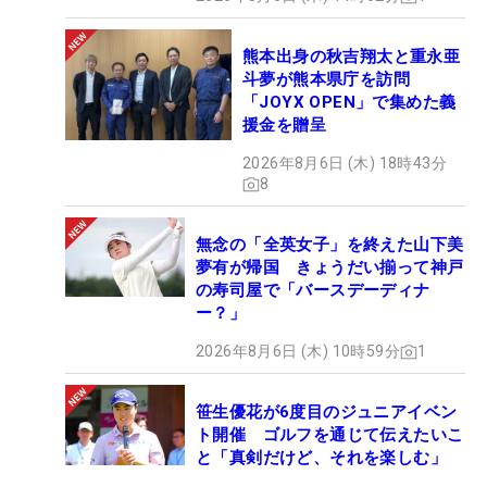
熊本出身の秋吉翔太と重永亜
斗夢が熊本県庁を訪問
「JOYX OPEN」で集めた義
援金を贈呈
2026年8月6日 (木) 18時43分
8
無念の「全英女子」を終えた山下美
夢有が帰国 きょうだい揃って神戸
の寿司屋で「バースデーディナ
ー？」
2026年8月6日 (木) 10時59分
1
笹生優花が6度目のジュニアイベン
ト開催 ゴルフを通じて伝えたいこ
と「真剣だけど、それを楽しむ」