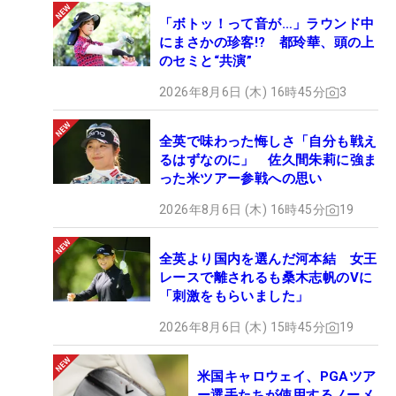
「ボトッ！って音が…」ラウンド中
にまさかの珍客!? 都玲華、頭の上
のセミと“共演”
2026年8月6日 (木) 16時45分
3
全英で味わった悔しさ「自分も戦え
るはずなのに」 佐久間朱莉に強ま
った米ツアー参戦への思い
2026年8月6日 (木) 16時45分
19
全英より国内を選んだ河本結 女王
レースで離されるも桑木志帆のVに
「刺激をもらいました」
2026年8月6日 (木) 15時45分
19
米国キャロウェイ、PGAツア
ー選手たちが使用するノーメ