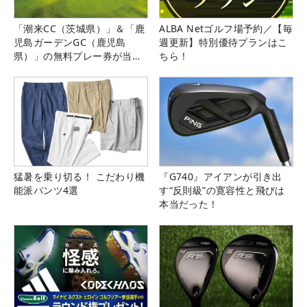
「潮来CC（茨城県）」＆「鹿
ALBA Netゴルフ場予約／【毎
児島ガーデンGC（鹿児島
週更新】特別優待プランはこ
県）」の無料プレー券が当た
ちら！
る！！
猛暑を乗り切る！ こだわり機
『G740』アイアンが引き出
能派パンツ4選
す“反則級”の寛容性と飛びは
本当だった！