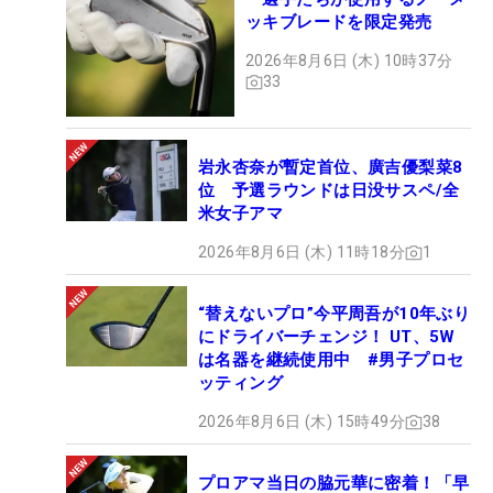
ッキブレードを限定発売
2026年8月6日 (木) 10時37分
33
岩永杏奈が暫定首位、廣吉優梨菜8
位 予選ラウンドは日没サスペ/全
米女子アマ
2026年8月6日 (木) 11時18分
1
“替えないプロ”今平周吾が10年ぶり
にドライバーチェンジ！ UT、5W
は名器を継続使用中 #男子プロセ
ッティング
2026年8月6日 (木) 15時49分
38
プロアマ当日の脇元華に密着！「早