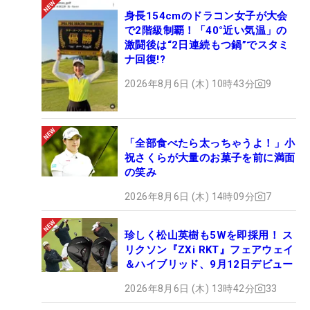
身長154cmのドラコン女子が大会
で2階級制覇！「40°近い気温」の
激闘後は“2日連続もつ鍋”でスタミ
ナ回復!?
2026年8月6日 (木) 10時43分
9
「全部食べたら太っちゃうよ！」小
祝さくらが大量のお菓子を前に満面
の笑み
2026年8月6日 (木) 14時09分
7
珍しく松山英樹も5Wを即採用！ ス
リクソン『ZXi RKT』フェアウェイ
＆ハイブリッド、9月12日デビュー
2026年8月6日 (木) 13時42分
33