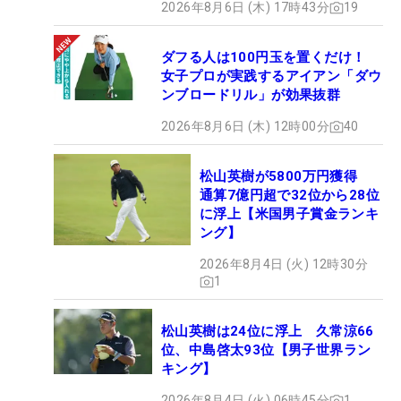
2026年8月6日 (木) 17時43分
19
ダフる人は100円玉を置くだけ！
女子プロが実践するアイアン「ダウ
ンブロードリル」が効果抜群
2026年8月6日 (木) 12時00分
40
松山英樹が5800万円獲得
通算7億円超で32位から28位
に浮上【米国男子賞金ランキ
ング】
2026年8月4日 (火) 12時30分
1
松山英樹は24位に浮上 久常涼66
位、中島啓太93位【男子世界ラン
キング】
2026年8月4日 (火) 06時45分
1