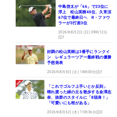
中島啓太が「66」で23位に
浮上 松山英樹40位、久常涼
67位で最終日ヘ R・ファウ
ラーが3打差3位
2026年8月2日 (日) 09時12分
1
好調の松山英樹は3番手にランクイ
ン レギュラーツアー最終戦の優勝
予想発表
2026年8月4日 (火) 14時00分
1
「これでゴルフ上手いとか反則」
晴れ渡った緑の丘を散歩する金澤志
奈、抜群のスタイルに「8頭身！」
「可愛いにも程がある」
2026年8月6日 (木) 11時36分
3