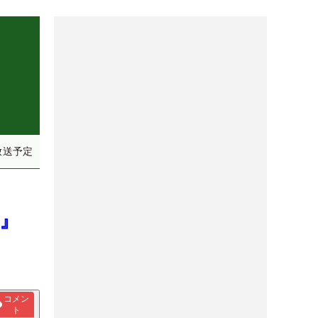
放送予定
6』
コメン
ト