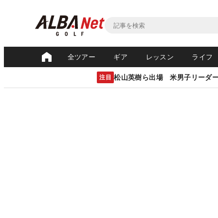
全ツアー
ギア
レッスン
ライフ
松山英樹ら出場 米男子リーダ
注目