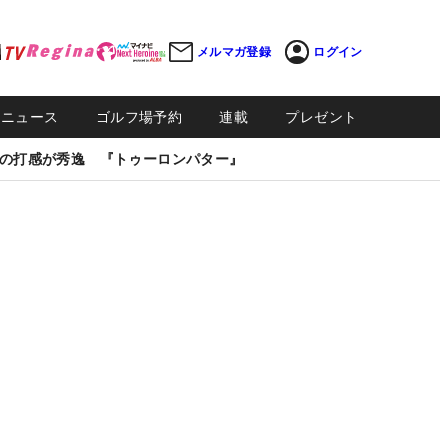
メルマガ登録
ログイン
Sニュース
ゴルフ場予約
連載
プレゼント
の打感が秀逸 『トゥーロンパター』