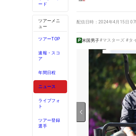
ード
ツアーメニ
配信日時：
2024年4月15日 0
ュー
ツアーTOP
#
マスターズ
#
タ
米国男子
速報・スコ
ア
年間日程
ニュース
ライブフォ
ト
ツアー登録
選手