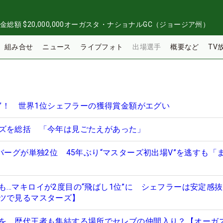
金総額
$20,000,000
オーガスタ・ナショナルGC（ジョージア州）
組み合せ
ニュース
ライブフォト
出場選手
概要など
TV
円”！ 世界1位シェフラーの獲得賞金額がエグい
ズを総括 「今年は見ごたえがあった」
バーグが単独2位 45年ぶり“マスターズ初出場V”を逃すも「
も…マキロイが2度目の“飛ばし1位”に シェフラーは安定感
ツで見るマスターズ】
を 歴代王者も集結する場所でセレブの仲間入り？【オーガ