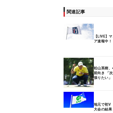
関連記事
【LIVE】
ア速報中！
松山英樹、
前向き 「
張りたい」
地元で初V
大会の結果