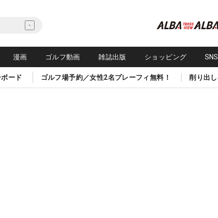
漫画
ゴルフ動画
雑誌出版
ショッピング
SN
ーボード
ゴルフ場予約／女性2名プレーフィ無料！
削り出し