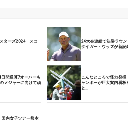
マスターズ2024 スコ
24大会連続で決勝ラウ
タイガー・ウッズが新記
4日間通算7オーバーも
こんなところで怪力発揮
次のメジャーに向けて頑
ャンボーが巨大案内看板
と…
 国内女子ツアー熊本