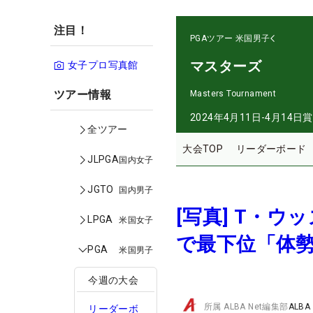
注目！
PGAツアー
米国男子
マスターズ
女子プロ写真館
ツアー情報
Masters Tournament
2024年4月11日-4月14日
賞
全ツアー
大会TOP
リーダーボード
JLPGA
国内女子
JGTO
国内男子
[写真] T・
LPGA
米国女子
で最下位「体
PGA
米国男子
今週の大会
所属
ALBA Net編集部
ALBA
リーダーボ