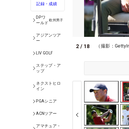
記録・成績
DPワ
欧州男子
ールド
アジアンツア
ー
2
/
18
（撮影：GettyI
LIV GOLF
ステップ・ア
ップ
ネクストヒロ
イン
PGAシニア
ACNツアー
アマチュア・