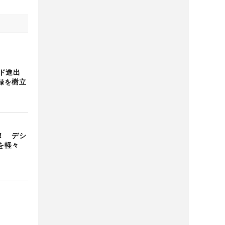
ンド進出
録を樹立
！ デシ
を軽々