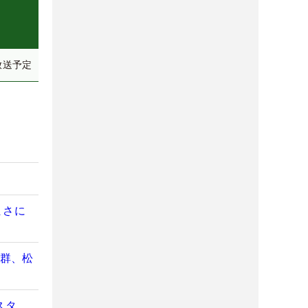
放送予定
まさに
抜群、松
スタ