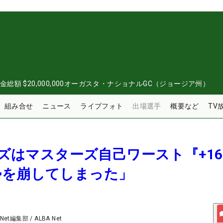
金総額
$20,000,000
オーガスタ・ナショナルGC（ジョージア州）
組み合せ
ニュース
ライブフォト
出場選手
概要など
TV
ウッズはマスターズ自己ワースト『+1
勢を崩してしまった」
 Net編集部
/
ALBA Net