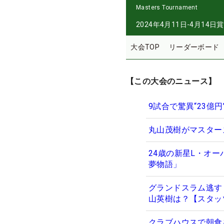
Masters Tournament
2024年4月11日-4月14日
賞
大会TOP
リーダーボード
【この大会のニュース】
9試合で驚異“23億
丸山茂樹がマスター
24歳の新星L・オー
夢物語」
グランドスラム逃す
山英樹は？【スタッ
クラブハウスで朝食