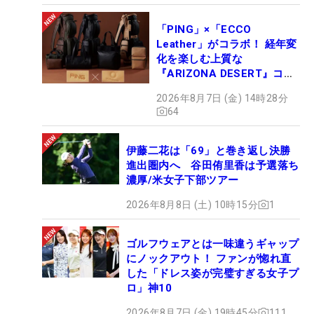
「PING」×「ECCO
Leather」がコラボ！ 経年変
化を楽しむ上質な
『ARIZONA DESERT』コレ
クション、9月15日限定デビ
2026年8月7日 (金) 14時28分
ュー
64
伊藤二花は「69」と巻き返し決勝
進出圏内へ 谷田侑里香は予選落ち
濃厚/米女子下部ツアー
2026年8月8日 (土) 10時15分
1
ゴルフウェアとは一味違うギャップ
にノックアウト！ ファンが惚れ直
した「ドレス姿が完璧すぎる女子プ
ロ」神10
2026年8月7日 (金) 19時45分
111