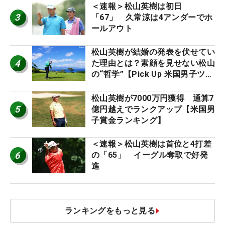
＜速報＞松山英樹は初日
3
「67」 久常涼は4アンダーでホ
ールアウト
松山英樹が結婚の発表を伏せてい
4
た理由とは？素顔を見せない松山
の“哲学”【Pick Up 米国男子ツア
ー十大ニュース】
松山英樹が7000万円獲得 通算7
5
億円越えでランクアップ【米国男
子賞金ランキング】
＜速報＞松山英樹は首位と4打差
6
の「65」 イーグル奪取で好発
進
ランキングをもっと見る