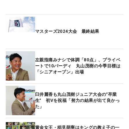
マスターズ2024大会 最終結果
左親指痛みナシで体調「80点」、プライベ
ートで10バーディ 丸山茂樹の今季目標は
「シニアオープン」出場
臼井麗香も丸山茂樹ジュニア大会の“卒業
生” 初Vを祝福「努力の結果が出て良かっ
た」
賞金女王・稲見萌寧はキングの教え子の一