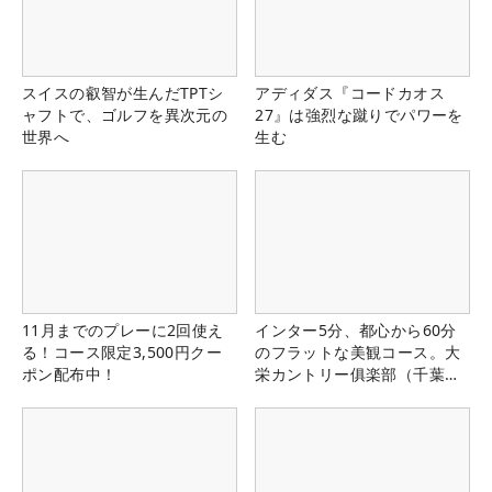
スイスの叡智が生んだTPTシ
アディダス『コードカオス
ャフトで、ゴルフを異次元の
27』は強烈な蹴りでパワーを
世界へ
生む
11月までのプレーに2回使え
インター5分、都心から60分
る！コース限定3,500円クー
のフラットな美観コース。大
ポン配布中！
栄カントリー俱楽部（千葉
県）