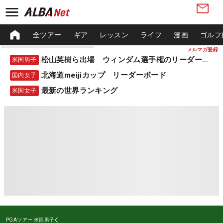
全ツアー
ギア
レッスン
ライフ
漫画
ゴルフ
メルマガ登録
松山英樹ら出場 ウィンダム選手権のリーダーボード
米国男子
北海道meijiカップ リーダーボード
国内女子
最新の世界ランキング
米国女子
PGAツアー
米国男子