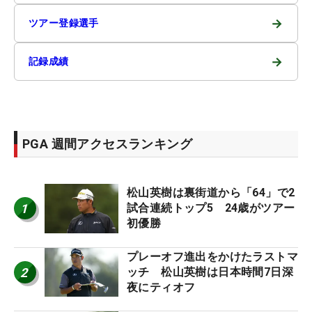
→
ツアー登録選手
→
記録成績
PGA 週間アクセスランキング
松山英樹は裏街道から「64」で2
1
試合連続トップ5 24歳がツアー
初優勝
プレーオフ進出をかけたラストマ
2
ッチ 松山英樹は日本時間7日深
夜にティオフ