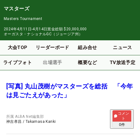
マスターズ
Masters Tournament
2024年4月11日-4月14日
賞金総額
$20,000,000
オーガスタ・ナショナルGC（ジョージア州）
大会TOP
リーダーボード
組み合せ
ニュース
ライブフォト
出場選手
概要など
TV放送予定
[写真] 丸山茂樹がマスターズを総括 「今年
は見ごたえがあった」
コメン
所属
ALBA Net編集部
ト
神吉孝昌
/
Takamasa Kanki
0
件