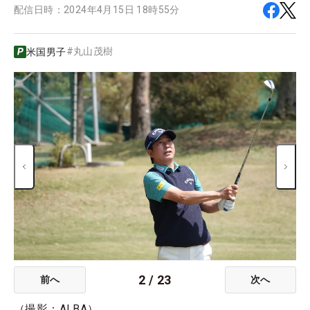
配信日時：
2024年4月15日 18時55分
#
丸山茂樹
米国男子
2
/
23
前へ
次へ
（撮影：ALBA）