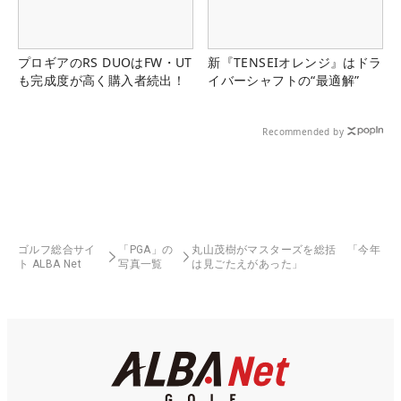
プロギアのRS DUOはFW・UT
新『TENSEIオレンジ』はドラ
も完成度が高く購入者続出！
イバーシャフトの“最適解”
Recommended by
ゴルフ総合サイ
「PGA」の
丸山茂樹がマスターズを総括 「今年
ト ALBA Net
写真一覧
は見ごたえがあった」