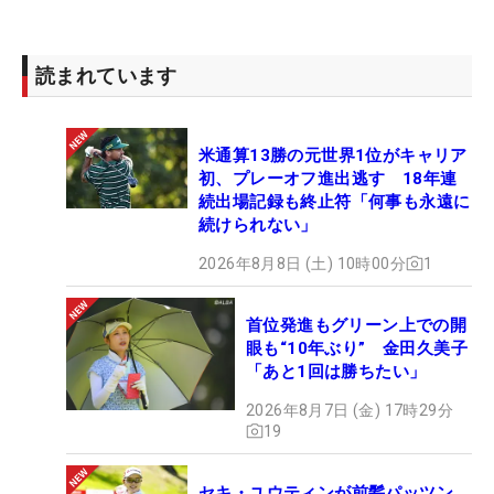
読まれています
米通算13勝の元世界1位がキャリア
初、プレーオフ進出逃す 18年連
続出場記録も終止符「何事も永遠に
続けられない」
2026年8月8日 (土) 10時00分
1
首位発進もグリーン上での開
眼も“10年ぶり” 金田久美子
「あと1回は勝ちたい」
2026年8月7日 (金) 17時29分
19
セキ・ユウティンが前髪パッツン