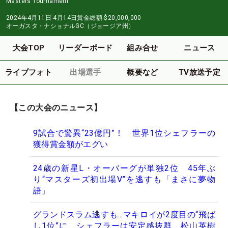
Masters Tournament
2024年4月11日-4月14日
賞金総額
$20,000,000
オーガスタ・ナショナルGC（ジョージア州）
大会TOP
リーダーボード
組み合せ
ニュース
ライブフォト
出場選手
概要など
TV放送予定
【この大会のニュース】
9試合で驚異“23億円”！ 世界1位シェフラーの
獲得賞金額がエグい
24歳の新星L・オーバーグが単独2位 45年ぶ
り“マスターズ初出場V”を逃すも「まさに夢物
語」
グランドスラム逃すも…マキロイが2度目の“飛ば
し1位”に シェフラーは安定感抜群、松山英樹