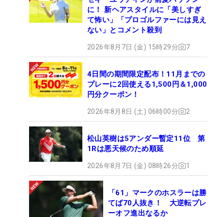
に！ 新ヘアスタイルに「美しすぎ
て怖い」「プロゴルファーには見え
ない」とコメント殺到
2026年8月7日 (金) 15時29分
7
4日間の期間限定配布！11月までの
プレーに2回使える1,500円＆1,000
円分クーポン！
2026年8月8日 (土) 06時00分
2
松山英樹は5アンダー暫定11位 第
1Rは悪天候のため順延
2026年8月7日 (金) 08時26分
1
「61」マークのホスラーは勝
てば70人抜き！ 大逆転プレ
ーオフ進出なるか