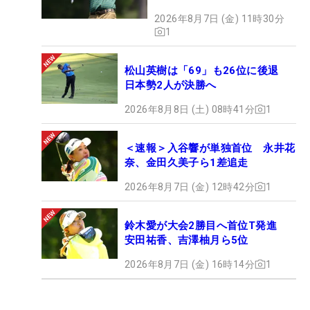
2026年8月7日 (金) 11時30分
1
松山英樹は「69」も26位に後退
日本勢2人が決勝へ
2026年8月8日 (土) 08時41分
1
＜速報＞入谷響が単独首位 永井花
奈、金田久美子ら1差追走
2026年8月7日 (金) 12時42分
1
鈴木愛が大会2勝目へ首位T発進
安田祐香、吉澤柚月ら5位
2026年8月7日 (金) 16時14分
1