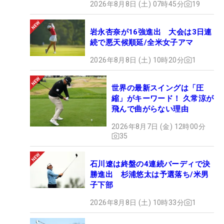
2026年8月8日 (土) 07時45分
19
岩永杏奈が16強進出 大会は3日連
続で悪天候順延/全米女子アマ
2026年8月8日 (土) 10時20分
1
世界の最新スイングは「圧
縮」がキーワード！ 久常涼が
飛んで曲がらない理由
2026年8月7日 (金) 12時00分
35
石川遼は終盤の4連続バーディで決
勝進出 杉浦悠太は予選落ち/米男
子下部
2026年8月8日 (土) 10時33分
1