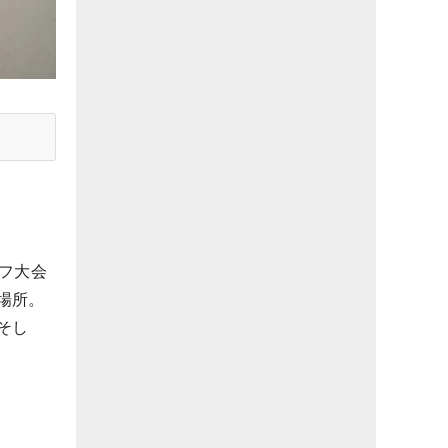
フ大会
場所。
そし