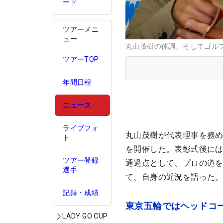
ード
ツアーメニ
ュー
丸山茂樹の体調、そしてゴルフ
ツアーTOP
年間日程
ニュース
ライブフォ
丸山茂樹が代表理事を務め
ト
を開催した。表彰式後に
ツアー登録
通過点として、プロの道
選手
て、自身の近況を語った
記録・成績
東京五輪ではヘッドコ
LADY GO CUP