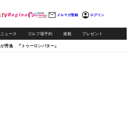
メルマガ登録
ログイン
Sニュース
ゴルフ場予約
連載
プレゼント
感が秀逸 『トゥーロンパター』