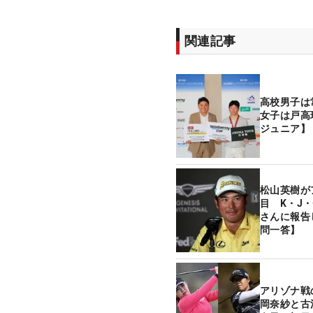
関連記事
高校男子は
女子は戸高
ジュニア】
松山英樹が
目 K・J
さんに報告
問一答】
アリゾナ戦
岡奈紗と古