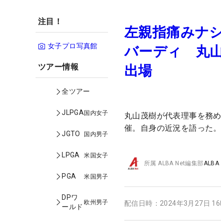
注目！
左親指痛みナシ
女子プロ写真館
バーディ 丸
ツアー情報
出場
全ツアー
JLPGA
国内女子
丸山茂樹が代表理事を務
催。自身の近況を語った
JGTO
国内男子
LPGA
米国女子
所属
ALBA Net編集部
ALBA
PGA
米国男子
DPワ
欧州男子
配信日時：
2024年3月27日 1
ールド