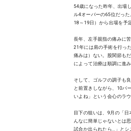
54歳になった昨年、出場
ル4オーバーの65位だっ
18～19日）から出場を予
長年、左手親指の痛みに苦
21年には肩の手術を行っ
痛みは）ない。股関節もだ
によって治療は順調に進み
そして、ゴルフの調子も良
と前置きしながら、10バ
いよね」という会心のラ
目下の狙いは、9月の「日
んなに簡単じゃないとは
試合か出られたら…」とシ