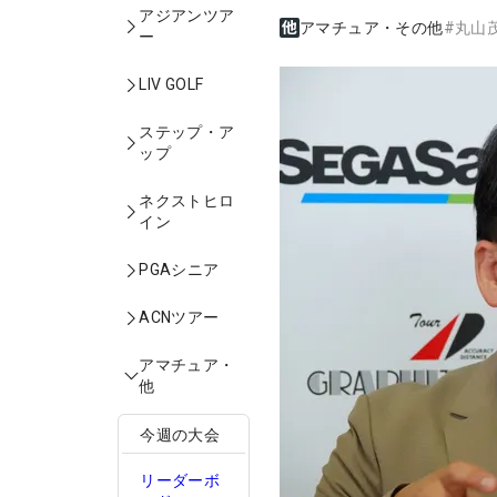
アジアンツア
アマチュア・その他
#
丸山
ー
LIV GOLF
ステップ・ア
ップ
ネクストヒロ
イン
PGAシニア
ACNツアー
アマチュア・
他
今週の大会
リーダーボ