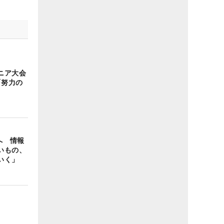
ニア大会
「努力の
へ 情報
いもの、
いく」