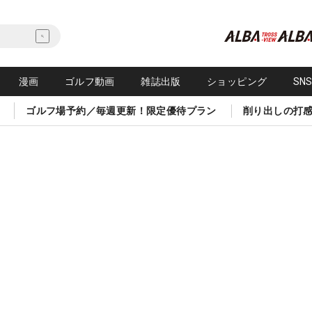
漫画
ゴルフ動画
雑誌出版
ショッピング
SN
ゴルフ場予約／毎週更新！限定優待プラン
削り出しの打