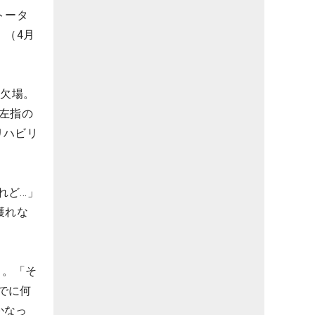
トータ
」（4月
を欠場。
左指の
リハビリ
れど…」
獲れな
と。「そ
でに何
かなっ