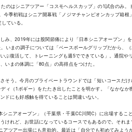
したのはシニアツアー「コスモヘルスカップ」の1試合のみ。
た。今季初戦はシニア開幕戦「ノジマチャンピオンカップ箱根
定している。
しみ、2019年には股関節痛により「日本シニアオープン」
た。いまの調子については「ベースボールグリップだから、（
いぶ復活して、トレーニングも週5でできている」。通院や
、いまの体調に「80点」の高得点をつけた。
さそう。今月のプライベートラウンドでは「短いコースだけ
ーディ（1ボギー）をたたき出したことを明かす。「なかなか
ウンドにも好感触を得ていることは間違いない。
本シニアオープン」（千葉県・千葉CC川間C）に出場するこ
思うけれど、お世話になっているコースでもあるので。それま
ニアツアー出場にも意欲的。最近は「自分でも初めてみよう