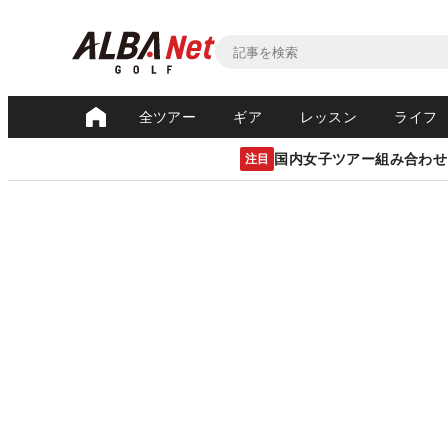
全ツアー
ギア
レッスン
ライフ
国内女子ツアー組み合わせ
注目