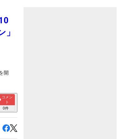
10
ン」
を開
コメン
ト
0
件