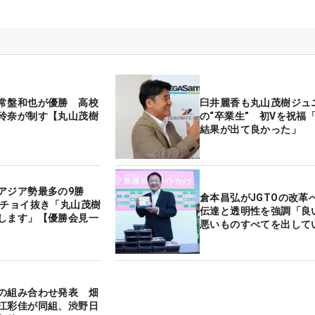
常盤和也が優勝 高校
臼井麗香も丸山茂樹ジュ
玲奈が制す【丸山茂樹
の“卒業生” 初Vを祝福
結果が出て良かった」
アジア勢最多の9勝
倉本昌弘がJGTOの改革
・チョイ抜き「丸山茂樹
伝達と透明性を強調「良
します」【優勝会見一
悪いものすべてを出して
の組み合わせ発表 畑
江彩佳が同組、渋野日