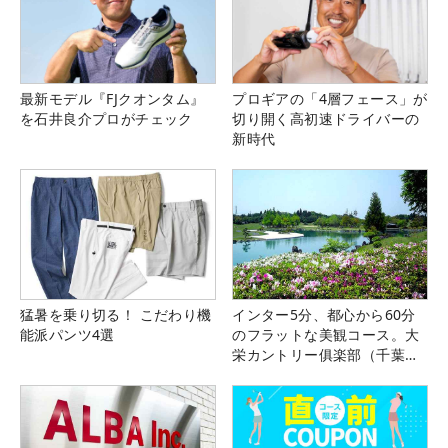
最新モデル『FJクオンタム』
プロギアの「4層フェース」が
を石井良介プロがチェック
切り開く高初速ドライバーの
新時代
猛暑を乗り切る！ こだわり機
インター5分、都心から60分
能派パンツ4選
のフラットな美観コース。大
栄カントリー俱楽部（千葉
県）