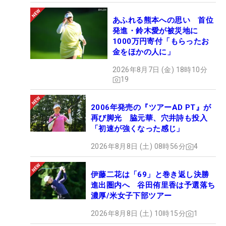
あふれる熊本への思い 首位
発進・鈴木愛が被災地に
1000万円寄付「もらったお
金をほかの人に」
2026年8月7日 (金) 18時10分
19
2006年発売の『ツアーAD PT』が
再び脚光 脇元華、穴井詩も投入
「初速が強くなった感じ」
2026年8月8日 (土) 08時56分
4
伊藤二花は「69」と巻き返し決勝
進出圏内へ 谷田侑里香は予選落ち
濃厚/米女子下部ツアー
2026年8月8日 (土) 10時15分
1