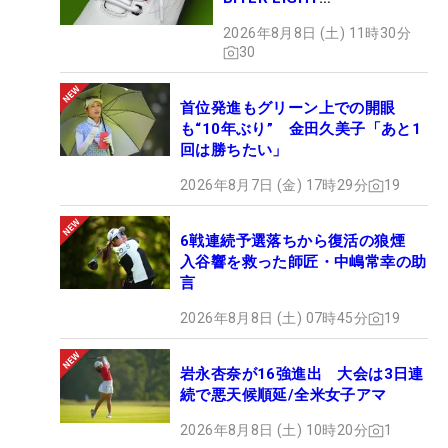
MAGICLACE』、8月8日デビ
2026年8月8日 (土) 11時30分
ュー
30
首位発進もグリーン上での開眼
も“10年ぶり” 金田久美子「あと1
回は勝ちたい」
2026年8月7日 (金) 17時29分
19
6戦連続予選落ちから復活の狼煙
入谷響を救った師匠・中嶋常幸の助
言
2026年8月8日 (土) 07時45分
19
岩永杏奈が16強進出 大会は3日連
続で悪天候順延/全米女子アマ
2026年8月8日 (土) 10時20分
1