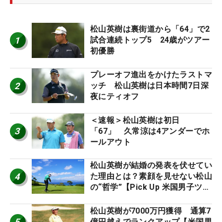
松山英樹は裏街道から「64」で2
1
試合連続トップ5 24歳がツアー
初優勝
プレーオフ進出をかけたラストマ
2
ッチ 松山英樹は日本時間7日深
夜にティオフ
＜速報＞松山英樹は初日
3
「67」 久常涼は4アンダーでホ
ールアウト
松山英樹が結婚の発表を伏せてい
4
た理由とは？素顔を見せない松山
の“哲学”【Pick Up 米国男子ツア
ー十大ニュース】
松山英樹が7000万円獲得 通算7
5
億円越えでランクアップ【米国男