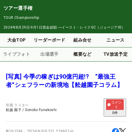
ツアー選手権
TOUR Championship
2024年8月29日-9月1日
賞金総額
―
イースト・レイクGC（ジョージア州）
大会TOP
リーダーボード
組み合せ
ニュース
ライブフォト
出場選手
概要など
TV放送予定
[写真] 今季の稼ぎは90億円超!? “最強王
者”シェフラーの新境地【舩越園子コラム】
コメン
所属
ライター
ト
舩越 園子
/
Sonoko Funakoshi
0
件
配信日時：
2024年9月2日 12時01分