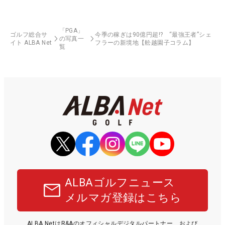
「PGA」
ゴルフ総合サ
今季の稼ぎは90億円超!? “最強王者”シェ
の写真一
イト ALBA Net
フラーの新境地【舩越園子コラム】
覧
ALBAゴルフニュース
メルマガ登録はこちら
ALBA NetはR&Aのオフィシャルデジタルパートナー、および