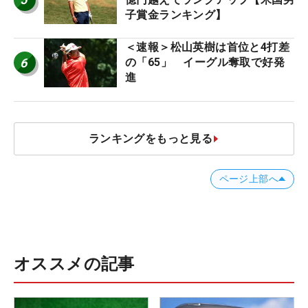
子賞金ランキング】
＜速報＞松山英樹は首位と4打差
6
の「65」 イーグル奪取で好発
進
ランキングをもっと見る
ページ上部へ
オススメの記事