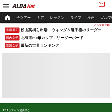
全ツアー
ギア
レッスン
ライフ
漫画
ゴルフ
メルマガ登録
松山英樹ら出場 ウィンダム選手権のリーダーボード
米国男子
北海道meijiカップ リーダーボード
国内女子
最新の世界ランキング
米国女子
PGAツアー
米国男子