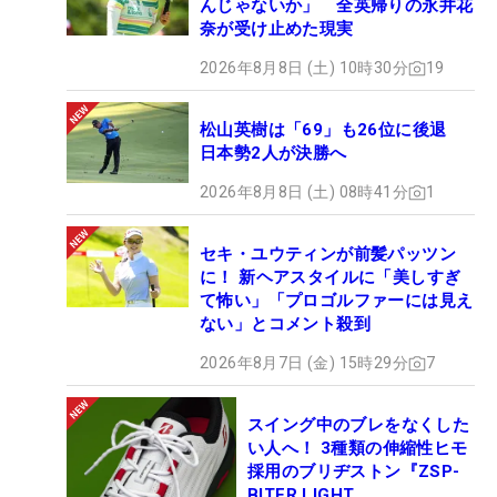
んじゃないか」 全英帰りの永井花
奈が受け止めた現実
2026年8月8日 (土) 10時30分
19
松山英樹は「69」も26位に後退
日本勢2人が決勝へ
2026年8月8日 (土) 08時41分
1
セキ・ユウティンが前髪パッツン
に！ 新ヘアスタイルに「美しすぎ
て怖い」「プロゴルファーには見え
ない」とコメント殺到
2026年8月7日 (金) 15時29分
7
スイング中のブレをなくした
い人へ！ 3種類の伸縮性ヒモ
採用のブリヂストン『ZSP-
BITER LIGHT