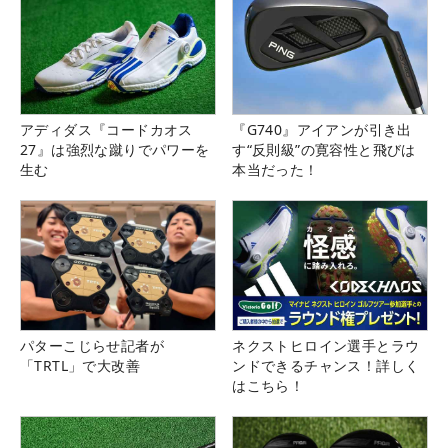
アディダス『コードカオス
『G740』アイアンが引き出
27』は強烈な蹴りでパワーを
す“反則級”の寛容性と飛びは
生む
本当だった！
パターこじらせ記者が
ネクストヒロイン選手とラウ
「TRTL」で大改善
ンドできるチャンス！詳しく
はこちら！