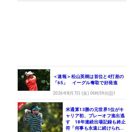
＜速報＞松山英樹は首位と4打差の
「65」 イーグル奪取で好発進
2026年8月7日 (金) 06時59分
1
米通算13勝の元世界1位がキ
ャリア初、プレーオフ進出逃
す 18年連続出場記録も終止
符「何事も永遠に続けられな