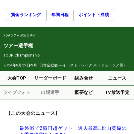
賞金ランキング
年間日程
ポイント・成績
PGAツアー
米国男子
ツアー選手権
TOUR Championship
2024年8月29日-9月1日
賞金総額
―
イースト・レイクGC（ジョージア州）
大会TOP
リーダーボード
組み合せ
ニュース
ライブフォト
出場選手
概要など
TV放送予定
【この大会のニュース】
最終戦で2億円超ゲット 過去最高…松山英樹の