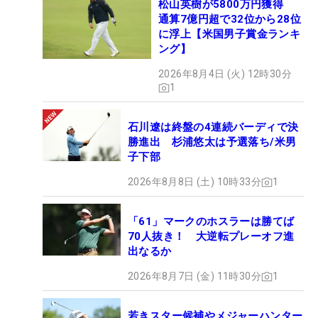
松山英樹が5800万円獲得
通算7億円超で32位から28位
に浮上【米国男子賞金ランキ
ング】
2026年8月4日 (火) 12時30分
1
石川遼は終盤の4連続バーディで決
勝進出 杉浦悠太は予選落ち/米男
子下部
2026年8月8日 (土) 10時33分
1
「61」マークのホスラーは勝てば
70人抜き！ 大逆転プレーオフ進
出なるか
2026年8月7日 (金) 11時30分
1
若きスター候補やメジャーハンター