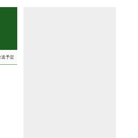
放送予定
う」