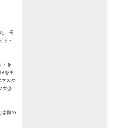
た。長
ビド・
ットを
IVを主
のマスタ
フ大会
で念願の