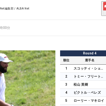
 Net編集部
/
ALBA Net
1時00分
Round
4
順位
選手名
1
スコッティ・シェフラー
2
トミー・フリートウッド
3
松山 英樹
4
ビクトル・ペレズ
5
ローリー・マキロイ