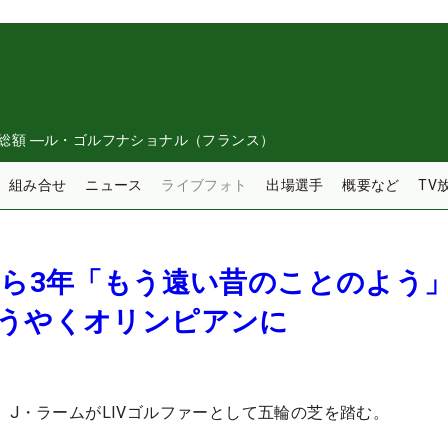
総額
―
ル・ゴルフナショナル（フランス）
組み合せ
ニュース
ライブフォト
出場選手
概要など
TV
”から3年「もう遠い昔のことのよ
ようやくオリンピアンに
。J・ラームがLIVゴルファーとして五輪の芝を踏む。