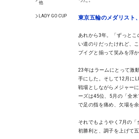
他
LADY GO CUP
東京五輪のメダリスト
あれから3年。「ずっとこ
い道のりだったけれど、
プイグと揃って笑みを浮
23年はラームにとって激
手にした。そして12月にL
戦場としながらメジャーに
ーズは45位、5月の「全
で足の指を痛め、欠場を
それでもようやく7月の「
初勝利と、調子を上げて