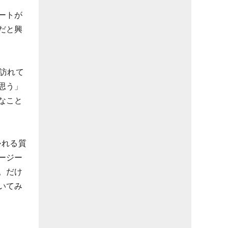
ートが
だと興
訪れて
思う」
なこと
かれる質
ージー
。だけ
いてみ