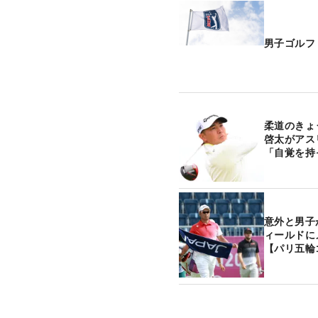
男子ゴルフ
柔道のきょ
啓太がアス
「自覚を持
意外と男子
ィールドに
【パリ五輪