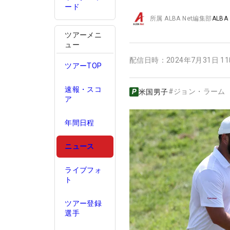
ード
所属
ALBA Net編集部
ALBA
ツアーメニ
ュー
配信日時：
2024年7月31日 1
ツアーTOP
速報・スコ
#
ジョン・ラーム
米国男子
ア
年間日程
ニュース
ライブフォ
ト
ツアー登録
選手