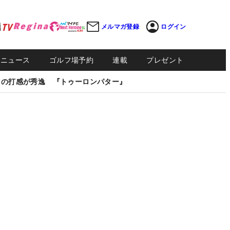
メルマガ登録
ログイン
Sニュース
ゴルフ場予約
連載
プレゼント
しの打感が秀逸 『トゥーロンパター』