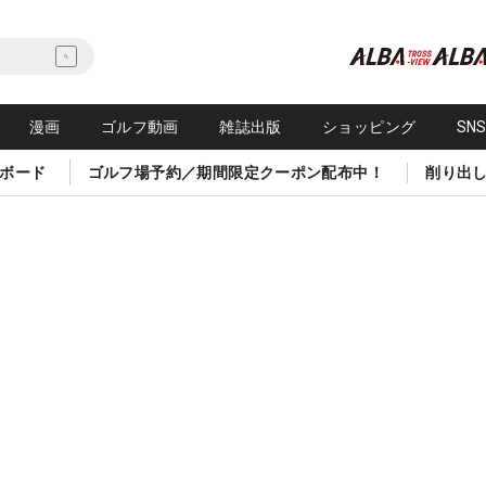
漫画
ゴルフ動画
雑誌出版
ショッピング
SN
ボード
ゴルフ場予約／期間限定クーポン配布中！
削り出