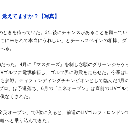
、覚えてますか？【写真】
のときを待っていた。3年後にチャンスがあることを願ってい
ここに来られて本当にうれしい」とチームスペインの相棒、ダ
かべる。
動だった。4月に「マスターズ」を制し念願のグリーンジャケ
IVゴルフに電撃移籍し、ゴルフ界に激震を走らせた。今季はL
も参戦。ディフェンディングチャンピオンとして臨んだ4月
米プロ」は予選落ち、6月の「全米オープン」は直前のLIVゴル
余儀なくされた。
全英オープン」で7位に入ると、前週のLIVゴルフ・ロンドン
五輪へと乗り込んできた。