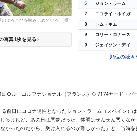
5
ジョン・ラーム
7
ニコライ・ホイガード
場のよろこびを噛みしめている （撮
8
トム・キム
9
コリー・コナーズ
の写真
1
枚を見る
9
ジェイソン・デイ
順位の続き
0日◇ル・ゴルフナショナル（フランス）◇7174ヤード・パー
発する前日にコロナ陽性となったジョン・ラーム（スペイン）
感じるけれど、あの日は悪夢だった。体調はぜんぜん悪くなか
きなかったのだから、受け入れるのが難しかった」と、当時を