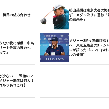
松山英樹は東京大会の悔
 初日の組み合わせ
ず メダル取りに意欲「
の結果を」
メジャー2勝→連覇目指
うだい愛に感動 中島
へ 東京五輪金のX・シ
リート最高の舞台へ
レが語ったゴルフにおけ
って」
ルの価値”
が少ない… 五輪のフ
メジャー覇者は何人？
ゴルフあれこれ】