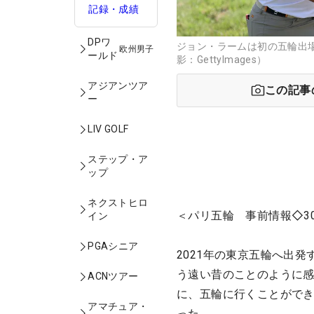
記録・成績
DPワ
ジョン・ラームは初の五輪出
欧州男子
ールド
影：GettyImages）
アジアンツア
この記事
ー
LIV GOLF
ステップ・ア
ップ
ネクストヒロ
＜パリ五輪 事前情報◇3
イン
PGAシニア
2021年の東京五輪へ出
う遠い昔のことのように
ACNツアー
に、五輪に行くことがで
アマチュア・
った。