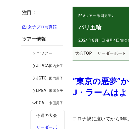
注目！
PGAツアー
米国男子
パリ五輪
女子プロ写真館
ツアー情報
2024年8月1日-8月4日
賞金
大会TOP
リーダーボード
全ツアー
JLPGA
国内女子
JGTO
国内男子
“東京の悪夢
J・ラームは
LPGA
米国女子
PGA
米国男子
今週の大会
コロナ禍に泣いてから3年
リーダーボ