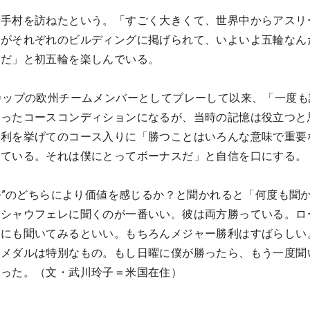
選手村を訪ねたという。「すごく大きくて、世界中からアスリ
旗がそれぞれのビルディングに掲げられて、いよいよ五輪なん
験だ」と初五輪を楽しんでいる。
カップの欧州チームメンバーとしてプレーして以来、「一度も
違ったコースコンディションになるが、当時の記憶は役立つと
勝利を挙げてのコース入りに「勝つことはいろんな意味で重要
れている。それは僕にとってボーナスだ」と自信を口にする。
ダル”のどちらにより価値を感じるか？と聞かれると「何度も聞
・シャウフェレに聞くのが一番いい。彼は両方勝っている。ロ
）にも聞いてみるといい。もちろんメジャー勝利はすばらしい
金メダルは特別なもの。もし日曜に僕が勝ったら、もう一度聞
だった。（文・武川玲子＝米国在住）