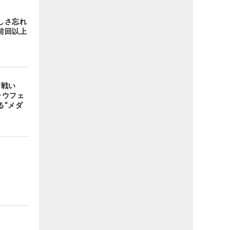
しさ忘れ
前回以上
す戦い
ャウフェ
る“メダ