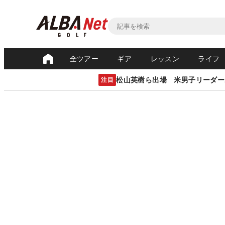
全ツアー
ギア
レッスン
ライフ
松山英樹ら出場 米男子リーダー
注目