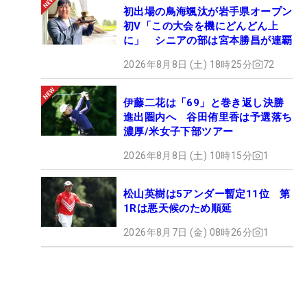
初出場の鳥海颯汰が岩手県オープン
初V「この大会を機にどんどん上
に」 シニアの部は宮本勝昌が連覇
2026年8月8日 (土) 18時25分
72
伊藤二花は「69」と巻き返し決勝
進出圏内へ 谷田侑里香は予選落ち
濃厚/米女子下部ツアー
2026年8月8日 (土) 10時15分
1
松山英樹は5アンダー暫定11位 第
1Rは悪天候のため順延
2026年8月7日 (金) 08時26分
1