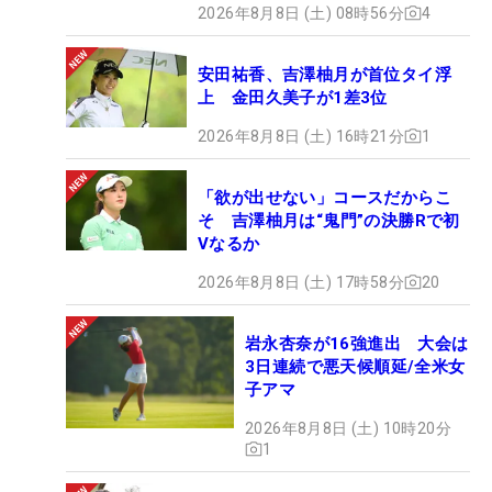
2026年8月8日 (土) 08時56分
4
安田祐香、吉澤柚月が首位タイ浮
上 金田久美子が1差3位
2026年8月8日 (土) 16時21分
1
「欲が出せない」コースだからこ
そ 吉澤柚月は“鬼門”の決勝Rで初
Vなるか
2026年8月8日 (土) 17時58分
20
岩永杏奈が16強進出 大会は
3日連続で悪天候順延/全米女
子アマ
2026年8月8日 (土) 10時20分
1