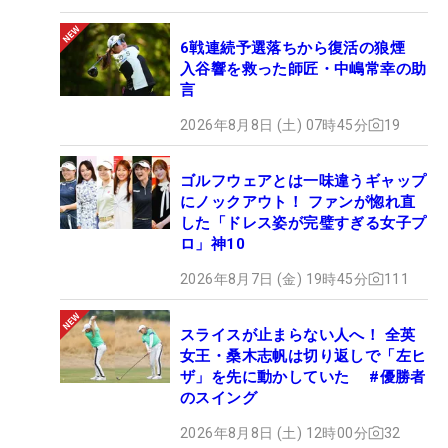
6戦連続予選落ちから復活の狼煙
入谷響を救った師匠・中嶋常幸の助
言
2026年8月8日 (土) 07時45分
19
ゴルフウェアとは一味違うギャップ
にノックアウト！ ファンが惚れ直
した「ドレス姿が完璧すぎる女子プ
ロ」神10
2026年8月7日 (金) 19時45分
111
スライスが止まらない人へ！ 全英
女王・桑木志帆は切り返しで「左ヒ
ザ」を先に動かしていた #優勝者
のスイング
2026年8月8日 (土) 12時00分
32