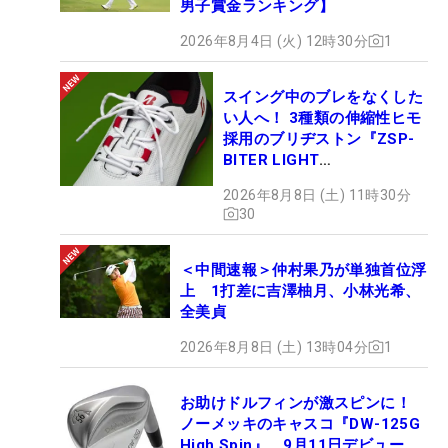
男子賞金ランキング】
2026年8月4日 (火) 12時30分
1
スイング中のブレをなくした
い人へ！ 3種類の伸縮性ヒモ
採用のブリヂストン『ZSP-
BITER LIGHT
MAGICLACE』、8月8日デビ
2026年8月8日 (土) 11時30分
ュー
30
＜中間速報＞仲村果乃が単独首位浮
上 1打差に吉澤柚月、小林光希、
全美貞
2026年8月8日 (土) 13時04分
1
お助けドルフィンが激スピンに！
ノーメッキのキャスコ『DW-125G
High Spin』、9月11日デビュー