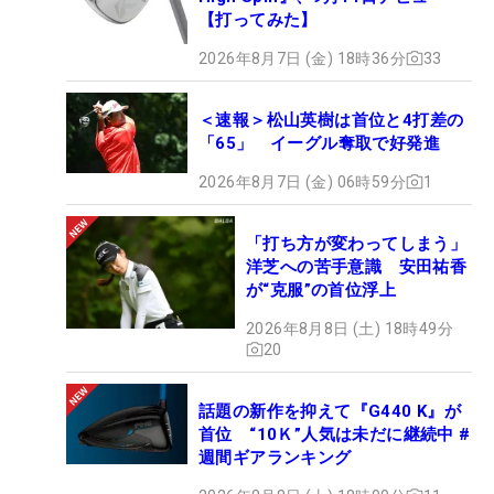
【打ってみた】
2026年8月7日 (金) 18時36分
33
＜速報＞松山英樹は首位と4打差の
「65」 イーグル奪取で好発進
2026年8月7日 (金) 06時59分
1
「打ち方が変わってしまう」
洋芝への苦手意識 安田祐香
が“克服”の首位浮上
2026年8月8日 (土) 18時49分
20
話題の新作を抑えて『G440 K』が
首位 “10Ｋ”人気は未だに継続中 #
週間ギアランキング