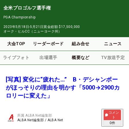
全米プロゴルフ選手権
PGA Championship
2023年5月18日-5月21日
賞金総額
$17,500,000
オーク・ヒルCC（ニューヨーク州）
大会TOP
リーダーボード
組み合せ
ニュース
ライブフォト
出場選手
概要など
TV放送予定
[写真] 変化に“疲れた…” B・デシャンボー
がほっそりの理由を明かす「5000→2900カ
ロリーに変えた」
コメン
所属
ALBA Net編集部
ト
ALBA Net編集部
/
ALBA Net
0
件