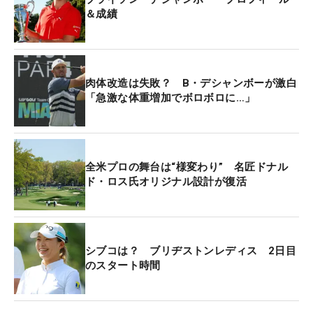
＆成績
肉体改造は失敗？ B・デシャンボーが激白
「急激な体重増加でボロボロに…」
全米プロの舞台は“様変わり” 名匠ドナル
ド・ロス氏オリジナル設計が復活
シブコは？ ブリヂストンレディス 2日目
のスタート時間