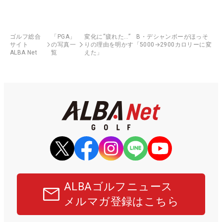
ゴルフ総合
「PGA」
変化に“疲れた…” B・デシャンボーがほっそ
サイト
の写真一
りの理由を明かす「5000→2900カロリーに変
ALBA Net
覧
えた」
ALBAゴルフニュース
メルマガ登録はこちら