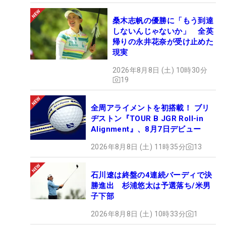
桑木志帆の優勝に「もう到達
しないんじゃないか」 全英
帰りの永井花奈が受け止めた
現実
2026年8月8日 (土) 10時30分
19
全周アライメントを初搭載！ ブリ
ヂストン『TOUR B JGR Roll-in
Alignment』、8月7日デビュー
2026年8月8日 (土) 11時35分
13
石川遼は終盤の4連続バーディで決
勝進出 杉浦悠太は予選落ち/米男
子下部
2026年8月8日 (土) 10時33分
1