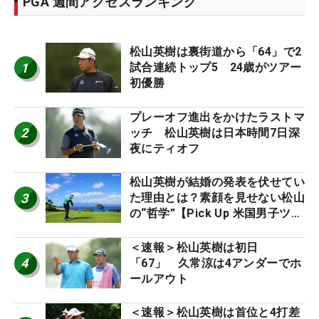
PGA 週間アクセスランキング
松山英樹は裏街道から「64」で2
1
試合連続トップ5 24歳がツアー
初優勝
プレーオフ進出をかけたラストマ
2
ッチ 松山英樹は日本時間7日深
夜にティオフ
松山英樹が結婚の発表を伏せてい
3
た理由とは？素顔を見せない松山
の“哲学”【Pick Up 米国男子ツア
ー十大ニュース】
＜速報＞松山英樹は初日
4
「67」 久常涼は4アンダーでホ
ールアウト
＜速報＞松山英樹は首位と4打差