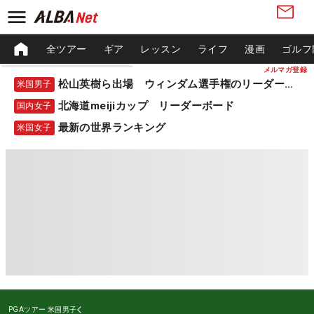
全ツアー
ギア
レッスン
ライフ
漫画
ゴルフ
メルマガ登録
松山英樹ら出場 ウィンダム選手権のリーダーボード
米国男子
北海道meijiカップ リーダーボード
国内女子
最新の世界ランキング
米国女子
PGAツアー
米国男子