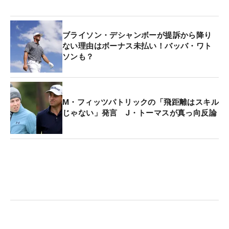
テト、そしてプロテインシェイク2杯を毎日食し
た。
ブライソン・デシャンボーが提訴から降り
ウエイトリフティングで鍛え、スイングスピードは
ない理由はボーナス未払い！バッバ・ワト
ソンも？
大きく増した。その結果、飛距離が大きく伸びて、
ローリー・マキロイ
（北アイルランド）も感化され
「まねようとして、自分のスイングを失った」と告
白している。
M・フィッツパトリックの「飛距離はスキル
じゃない」発言 J・トーマスが真っ向反論