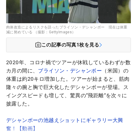
肉体改造によるリスクを語ったブライソン・デシャンボー 現在は体重
減に努めている （撮影：GettyImages）
この記事の写真
1
枚を見る
2020年、コロナ禍でツアーが休戦しているわずか数
カ月の間に、
ブライソン・デシャンボー
（米国）の
体重は約20キロ増加した。ツアーが始まると、筋肉
隆々の腕と胸で巨大化したデシャンボーが登場。ス
イングスピードも増して、驚異の“飛距離“を次々に
披露した。
デシャンボーの池越えショットにギャラリー大興
奮！【動画】