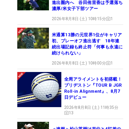
進出圏内へ 谷田侑里香は予選落ち
濃厚/米女子下部ツアー
2026年8月8日 (土) 10時15分
1
米通算13勝の元世界1位がキャリア
初、プレーオフ進出逃す 18年連
続出場記録も終止符「何事も永遠に
続けられない」
2026年8月8日 (土) 10時00分
1
全周アライメントを初搭載！
ブリヂストン『TOUR B JGR
Roll-in Alignment』、8月7
日デビュー
2026年8月8日 (土) 11時35分
13
＜速報＞松山英樹は首位と4打差の