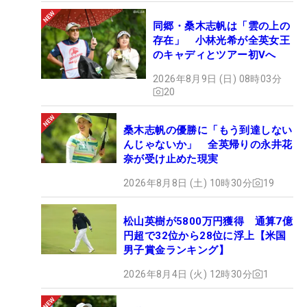
同郷・桑木志帆は「雲の上の
存在」 小林光希が全英女王
のキャディとツアー初Vへ
2026年8月9日 (日) 08時03分
20
桑木志帆の優勝に「もう到達しない
んじゃないか」 全英帰りの永井花
奈が受け止めた現実
2026年8月8日 (土) 10時30分
19
松山英樹が5800万円獲得 通算7億
円超で32位から28位に浮上【米国
男子賞金ランキング】
2026年8月4日 (火) 12時30分
1