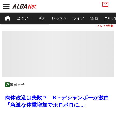
全ツアー
ギア
レッスン
ライフ
漫画
ゴルフ
メルマガ登録
米国男子
肉体改造は失敗？ B・デシャンボーが激白
「急激な体重増加でボロボロに…」