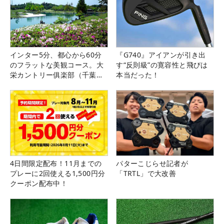
インター5分、都心から60分
『G740』アイアンが引き出
のフラットな美観コース。大
す“反則級”の寛容性と飛びは
栄カントリー俱楽部（千葉
本当だった！
県）
4日間限定配布！11月までの
パターこじらせ記者が
プレーに2回使える1,500円分
「TRTL」で大改善
クーポン配布中！