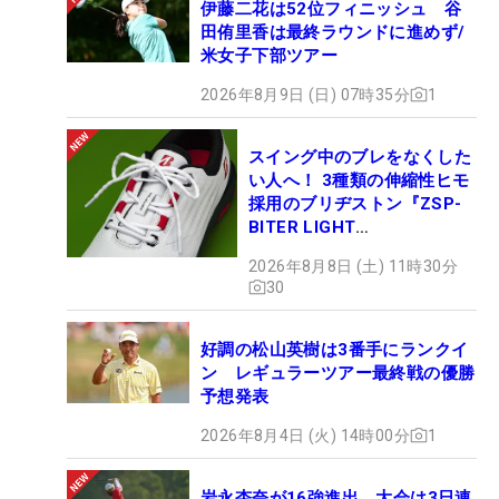
伊藤二花は52位フィニッシュ 谷
田侑里香は最終ラウンドに進めず/
米女子下部ツアー
2026年8月9日 (日) 07時35分
1
スイング中のブレをなくした
い人へ！ 3種類の伸縮性ヒモ
採用のブリヂストン『ZSP-
BITER LIGHT
MAGICLACE』、8月8日デビ
2026年8月8日 (土) 11時30分
ュー
30
好調の松山英樹は3番手にランクイ
ン レギュラーツアー最終戦の優勝
予想発表
2026年8月4日 (火) 14時00分
1
岩永杏奈が16強進出 大会は3日連