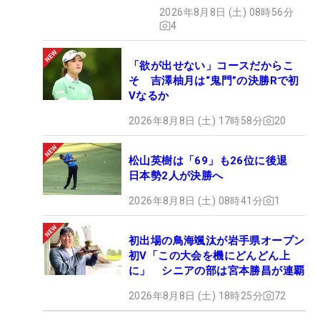
2026年8月8日 (土) 08時56分
4
「欲が出せない」コースだからこ
そ 吉澤柚月は“鬼門”の決勝Rで初
Vなるか
2026年8月8日 (土) 17時58分
20
松山英樹は「69」も26位に後退
日本勢2人が決勝へ
2026年8月8日 (土) 08時41分
1
初出場の鳥海颯汰が岩手県オープン
初V「この大会を機にどんどん上
に」 シニアの部は宮本勝昌が連覇
2026年8月8日 (土) 18時25分
72