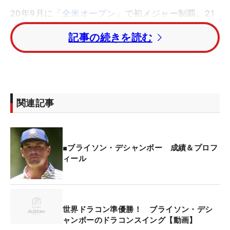
20年9月に「
全米オープン
」で初メジャー制覇。21
年3月には370ヤード超えのドライバーショットで
記事の続きを読む
「
アーノルド・パーマー招待
」も制したが、その後
はケガに悩まされた。
現在は「LIVゴルフ」に参戦する29歳は、ポッドキ
ャストの『ファイブクラブ』に出演し、「急激な体
関連記事
重増加で自分の体はボロボロになった。ほかのゴル
ファーにはまねをしてほしくない」と今も苦しんで
いる状況を激白した。
■ブライソン・デシャンボー 成績＆プロフ
ィール
当時行っていた“食事制限”は、朝食にタマゴ4つ、ベ
ーコン5本、トーストにプロテインシェイクを2〜3
杯。ゴルフ中にはプロテインバー、ピーナツバター
ゼリーにプロテインシェイク3杯、ゴルフ後にはス
世界ドラコン準優勝！ ブライソン・デシ
ャンボーのドラコンスイング【動画】
ナックとプロテインシェイク、夕食はステーキ、ポ