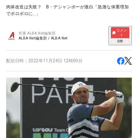
肉体改造は失敗？ B・デシャンボーが激白「急激な体重増加
でボロボロに…」
コメン
所属
ALBA Net編集部
ト
ALBA Net編集部
/
ALBA Net
0
件
配信日時：
2022年11月24日 12時00分