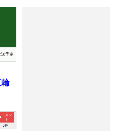
放送予定
五輪
コメン
ト
0
件