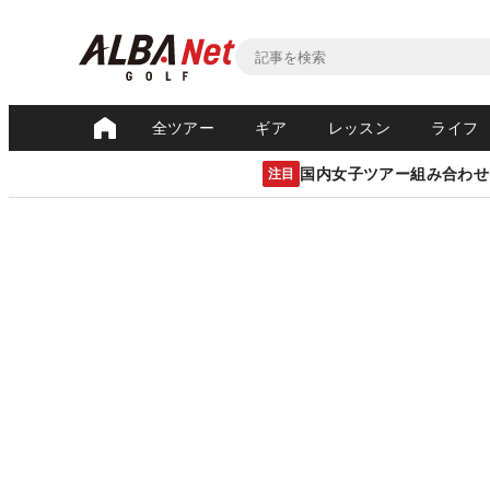
全ツアー
ギア
レッスン
ライフ
国内女子ツアー組み合わせ
注目