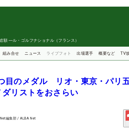
総額
―
ル・ゴルフナショナル（フランス）
組み合せ
ニュース
ライブフォト
出場選手
概要など
TV
が3つ目のメダル リオ・東京・パリ
メダリストをおさらい
 Net編集部
/
ALBA Net