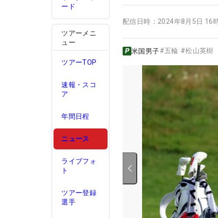
ード
配信日時：
2024年8月5日 16
ツアーメニ
ュー
#
五輪
#
松山英樹
米国男子
ツアーTOP
速報・スコ
ア
年間日程
ニュース
ライブフォ
ト
ツアー登録
選手