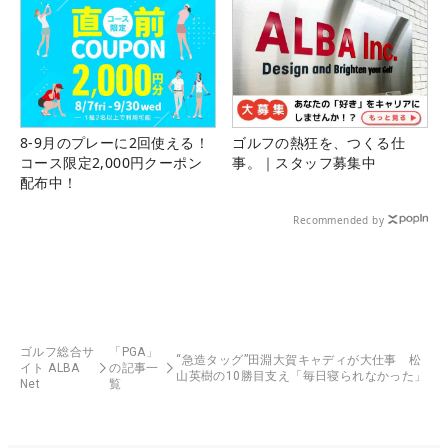
8-9月のプレーに2回使える！
ゴルフの熱狂を、つくる仕
コース限定2,000円クーポン
事。｜スタッフ募集中
配布中！
Recommended by
ゴルフ総合サ
「PGA」
“急造タッグ”田淵大賀キャディが大仕事 松
イト ALBA
の記事一
山英樹の10勝目支え「毎日寝られなかった」
Net
覧