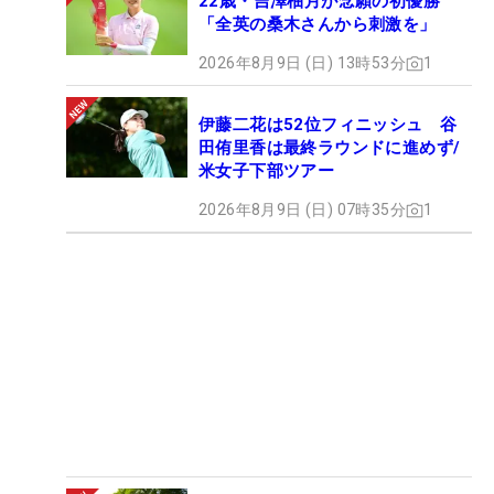
22歳・吉澤柚月が念願の初優勝
「全英の桑木さんから刺激を」
2026年8月9日 (日) 13時53分
1
伊藤二花は52位フィニッシュ 谷
田侑里香は最終ラウンドに進めず/
米女子下部ツアー
2026年8月9日 (日) 07時35分
1