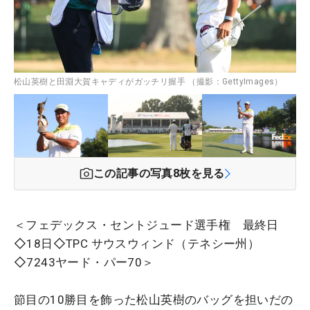
松山英樹と田淵大賀キャディがガッチリ握手 （撮影：GettyImages）
この記事の写真
8
枚を見る
＜フェデックス・セントジュード選手権 最終日
◇18日◇TPC サウスウィンド（テネシー州）
◇7243ヤード・パー70＞
節目の10勝目を飾った松山英樹のバッグを担いだの