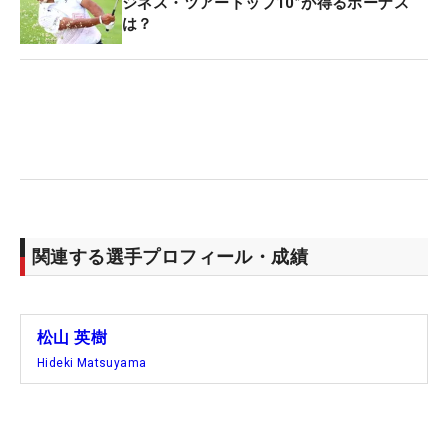
ジネス・ツアートップ10”が得るボーナス
肌で感じた。「全部すごかったです。非の打ちどこ
は？
ろがない。ショットもうまいし、ゴルフ脳ももちろ
んすごい。ここ（PGAツアー）で10年以上やられて
いて経験もあって、コースも全部分かっている。自
分は横を歩いていただけ。申し訳ないですけど、優
勝させてもらいました」。そうは言いながらも、表
情は誇らしげだった。
来週は早藤氏が戻ってこられる見込み。大仕事をや
関連する選手プロフィール・成績
ってのけた松山・田淵コンビは、この1試合で“解
散”となる。「（今後）PGAツアーに出る選手に、こ
の経験を伝えていきたい」。田淵キャディにとって
も、価値ある1勝となった。
松山 英樹
Hideki Matsuyama