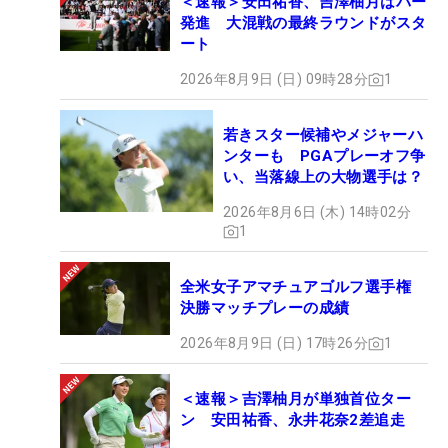
＜速報＞安田祐香、吉澤柚月はパー
発進 大混戦の最終ラウンドがスタ
ート
2026年8月9日 (日) 09時28分
1
若きスター候補やメジャーハ
ンターも PGAプレーオフ争
い、当落線上の大物選手は？
2026年8月6日 (木) 14時02分
1
全米女子アマチュアゴルフ選手権
決勝マッチプレーの成績
2026年8月9日 (日) 17時26分
1
＜速報＞吉澤柚月が単独首位ター
ン 安田祐香、永井花奈2差追走