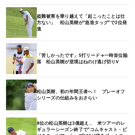
「本当に松山さんに感謝です。何もできないので、
盗難被害を乗り越えて「起こったことは仕
一番近くでギャラリーをさせてもらっていたという
方ない」 松山英樹が“急造タッグ”で2位発
感じです」と謙虚に振り返った田淵キャディ。タッ
進
グが決まってから「毎日寝られなかった」と緊張し
きりの1週間で、「きょうも寝られなかったです」
と苦笑い。そしてやっと、肩の力を抜いた。
「苦しかったです」5打リード→一時首位陥
落 松山英樹が逆境はねのけ逃げ切りV
5打リードで最終日を迎えたが、一時は首位から陥
落した。だが、17番で8メートルを決めて単独首位
にカムバック。優勝をたぐり寄せたバーディパット
だったが、「ラインが分からなかったです。松山さ
松山英樹、初の年間王者へ！ プレーオフ
シリーズの仕組みをおさらい
んが『真っすぐかなあ』と言ったので、『真っす
ぐ』と言ったら入りました」。大台10勝目を引き寄
せた場面の裏話を明かした。
8位の松山英樹は3億超え… 米ツアーのレ
ギュラーシーズン終了で“コムキャスト・ビ
日本のエースの隣で1週間を過ごし、そのすごさを