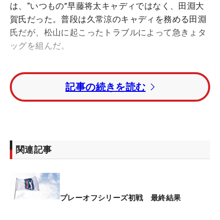
は、“いつもの”早藤将太キャディではなく、田淵大
賀氏だった。普段は久常涼のキャディを務める田淵
氏だが、松山に起こったトラブルによって急きょタ
ッグを組んだ。
「パリ五輪」で銅メダルを獲得後に滞在したロンド
記事の続きを読む
ンで、松山の財布、早藤キャディと黒宮幹仁コーチ
のパスポートが盗難被害に遭った。早藤キャディと
黒宮コーチは一時帰国し、チームがバラバラの状態
で米国入りを余儀なくされた。そして年間王者がか
かる舞台の初戦を、田淵キャディとの急造タッグで
関連記事
戦うことになった。
ウイニングパットを沈めると、ふたりはガッチリと
握手。頭を下げる田淵氏の肩を抱き寄せ、笑顔で短
プレーオフシリーズ初戦 最終結果
いハグをかわした。