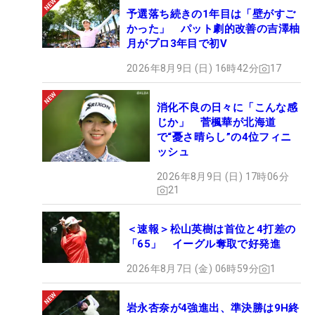
予選落ち続きの1年目は「壁がすご
かった」 パット劇的改善の吉澤柚
月がプロ3年目で初V
2026年8月9日 (日) 16時42分
17
消化不良の日々に「こんな感
じか」 菅楓華が北海道
で“憂さ晴らし”の4位フィニ
ッシュ
2026年8月9日 (日) 17時06分
21
＜速報＞松山英樹は首位と4打差の
「65」 イーグル奪取で好発進
2026年8月7日 (金) 06時59分
1
岩永杏奈が4強進出、準決勝は9H終