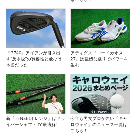
『G740』アイアンが引き出
アディダス『コードカオス
す“反則級”の寛容性と飛びは
27』は強烈な蹴りでパワーを
本当だった！
生む
新『TENSEIオレンジ』はドラ
今年も男女プロが強い「キャ
イバーシャフトの“最適解”
ロウェイ」のニュース一覧は
こちら！