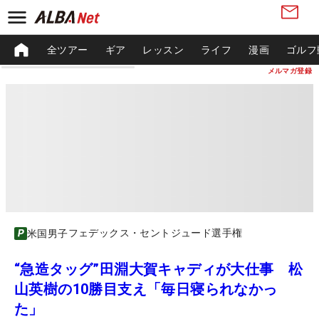
全ツアー
ギア
レッスン
ライフ
漫画
ゴルフ
メルマガ登録
フェデックス・セントジュード選手権
米国男子
“急造タッグ”田淵大賀キャディが大仕事 松
山英樹の10勝目支え「毎日寝られなかっ
た」