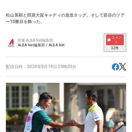
松山英樹と田淵大賀キャディの急造タッグ。そして節目のツア
ー10勝目を飾った。
コメン
所属
ALBA Net編集部
ト
ALBA Net編集部
/
ALBA Net
12
件
配信日時：
2024年8月19日 09時03分