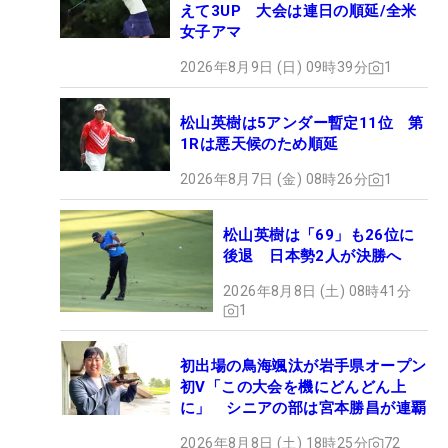
えて3UP 大会は連日の順延/全米
女子アマ
2026年8月9日 (日) 09時39分
1
松山英樹は5アンダー暫定11位 第
1Rは悪天候のため順延
2026年8月7日 (金) 08時26分
1
松山英樹は「69」も26位に
後退 日本勢2人が決勝へ
2026年8月8日 (土) 08時41分
1
初出場の鳥海颯汰が岩手県オープン
初V「この大会を機にどんどん上
に」 シニアの部は宮本勝昌が連覇
2026年8月8日 (土) 18時25分
72