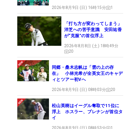
2026年8月9日 (日) 16時15分
1
「打ち方が変わってしまう」
洋芝への苦手意識 安田祐香
が“克服”の首位浮上
2026年8月8日 (土) 18時49分
20
同郷・桑木志帆は「雲の上の存
在」 小林光希が全英女王のキャデ
ィとツアー初Vへ
2026年8月9日 (日) 08時03分
20
松山英樹はイーグル奪取で11位に
浮上 ホスラー、ブレナンが首位タ
イ
2026年8月9日 (日) 08時53分
1