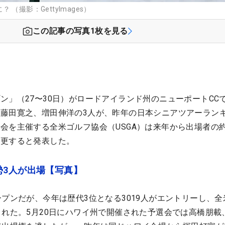
（撮影：GettyImages）
この記事の写真
1
枚を見る
ン」（27〜30日）がロードアイランド州のニューポートCC
藤田寛之、増田伸洋の3人が、昨年の日本シニアツアーラン
会を主催する全米ゴルフ協会（USGA）は来年から出場者の
変更すると発表した。
勢3人が出場【写真】
プンだが、今年は歴代3位となる3019人がエントリーし、全
された。5月20日にハワイ州で開催された予選会では高橋朋載