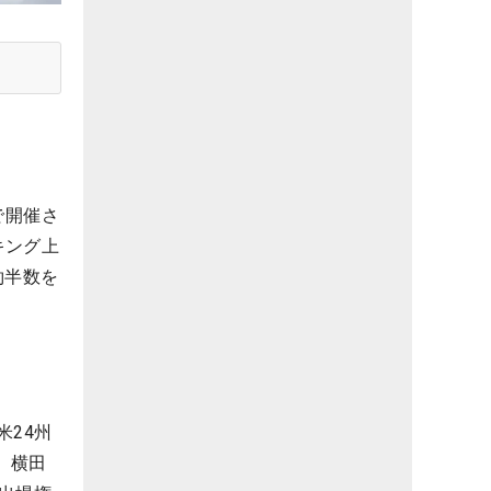
で開催さ
キング上
約半数を
米24州
、横田