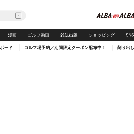
漫画
ゴルフ動画
雑誌出版
ショッピング
SN
ボード
ゴルフ場予約／期間限定クーポン配布中！
削り出