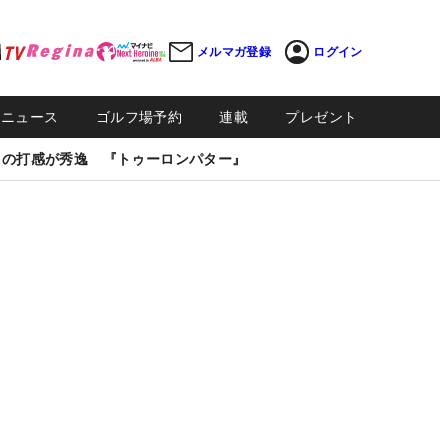
メルマガ登録
ログイン
Sニュース
ゴルフ場予約
連載
プレゼント
しの打感が秀逸 『トゥーロンパター』