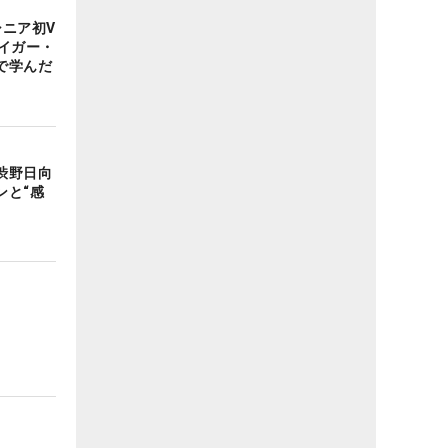
シニア初V
イガー・
で学んだ
渋野日向
ンと“感