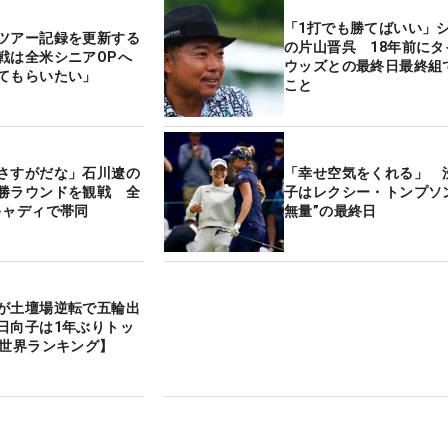
「1打でも勝てばいい」
ツアー記録を更新する
の片山晋呉 18年前にタ
戦は全米シニアOPへ
ウッズとの最終日最終組
てもらいたい」
こと
さすがだな」石川遼の
「幸せ空気をくれる」 
勝ラウンドを観戦 全
子はレクシー・トンプソ
キャディで帯同
無量”の最終日
が土壇場逆転で五輪出
日向子は1年ぶりトッ
子世界ランキング】