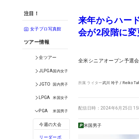
注目！
来年からハード
女子プロ写真館
会が2段階に変
ツアー情報
全ツアー
全米シニアオープン予選
JLPGA
国内女子
所属
ライター
武川 玲子
/
Reiko T
JGTO
国内男子
LPGA
米国女子
配信日時：
2024年6月25日 1
PGA
米国男子
今週の大会
米国男子
リーダーボ