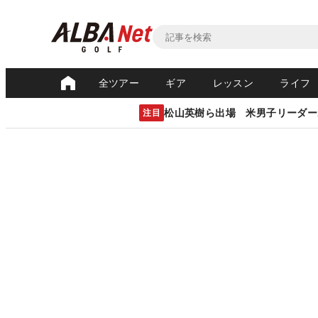
全ツアー
ギア
レッスン
ライフ
松山英樹ら出場 米男子リーダー
注目