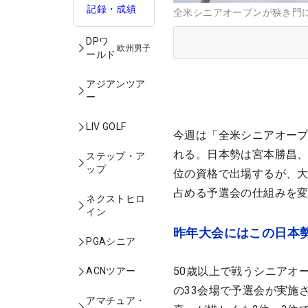
記録・成績
全米シニアオープンが狭き門に？ 
DPワ
欧州男子
ールド
アジアンツア
ー
LIV GOLF
今週は「全米シニアオープ
れる。日本勢は宮本勝昌、
ステップ・ア
ップ
位の資格で出場するが、大
占める予選会の仕組みを
ネクストヒロ
イン
昨年大会にはこの日本
PGAシニア
50歳以上で戦うシニアオー
ACNツアー
の33会場で予選会が実施
アマチュア・