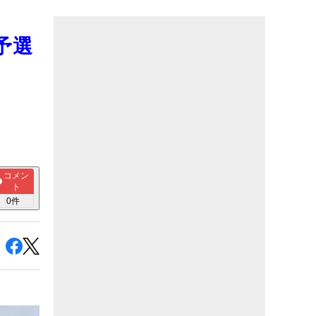
予選
コメン
ト
0
件