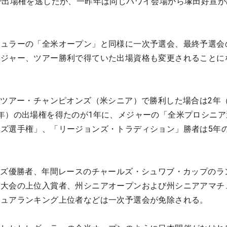
で出場権を逃したが、一昨年は同じハワイ会場から塚田好宣が
ュラーの「全米オープン」と同様に一次予選会、最終予選会
メジャー、ツアー勝利で得ていた出場資格も変更されることに
Aツアー・チャンピオンズ（米シニア）で勝利した場合は2年
年）の出場権を得たのが1年に、メジャーの「全米プロシニア
ズ選手権」、「リージョンズ・トラディション」勝者は5年
ンズ優勝者、年間レースのチャールズ・シュワブ・カップのラ
ー大会の上位入賞者、州シニアオープンおよび州シニアアマチ
チュアランキング上位者などは一次予選会が免除される。