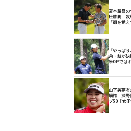
宮本勝昌の
圧勝劇 次
「顔を覚え
「やっぱり
弟・航が決
米OPでは
山下美夢有
場権 渋野
プ50【女