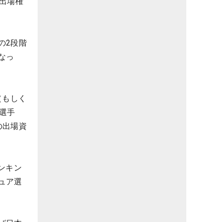
出場権
の2段階
なっ
（もしく
選手
の出場資
ンキン
ュア選