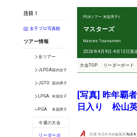
注目！
PGAツアー
米国男子
マスターズ
女子プロ写真館
ツアー情報
Masters Tournament
2026年4月9日-4月12日
賞
全ツアー
大会TOP
リーダーボード
JLPGA
国内女子
JGTO
国内男子
[写真] 昨年
LPGA
米国女子
日入り 松山英
PGA
米国男子
今週の大会
所属
ALBA Net編集部
ALBA
リーダーボ