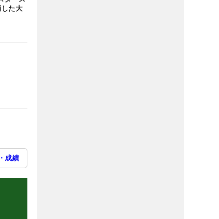
消した大
・成績