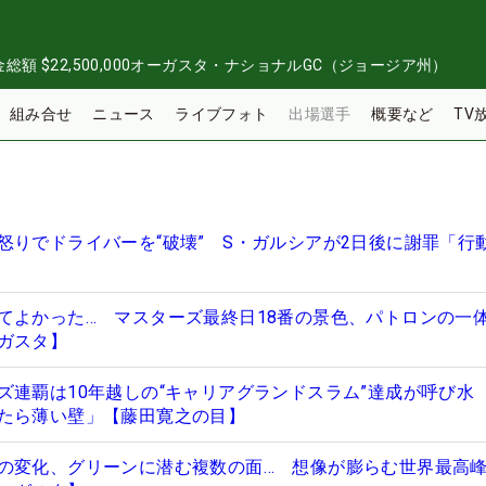
金総額
$22,500,000
オーガスタ・ナショナルGC（ジョージア州）
組み合せ
ニュース
ライブフォト
出場選手
概要など
TV
怒りでドライバーを“破壊” S・ガルシアが2日後に謝罪「行
てよかった… マスターズ最終日18番の景色、パトロンの一
ガスタ】
ズ連覇は10年越しの“キャリアグランドスラム”達成が呼び水
たら薄い壁」【藤田寛之の目】
の変化、グリーンに潜む複数の面… 想像が膨らむ世界最高