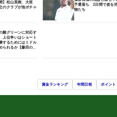
間】松山英樹、大笑
予選落ち 2日間で姿を
之のクラブが池ポチャ
物たち
の難グリーンに対応す
 上位争いはショート
勝するためにはミドル
められるか【藤田の
賞金ランキング
年間日程
ポイント