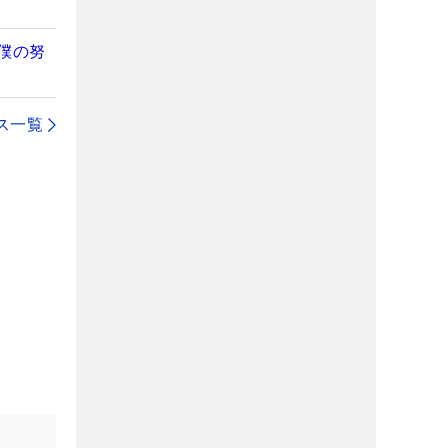
僕の努
ス一覧