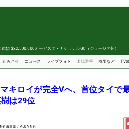
金総額
$22,500,000
オーガスタ・ナショナルGC（ジョージア州）
組み合せ
ニュース
ライブフォト
出場選手
概要など
TV
覇者マキロイが完全Vへ、首位タイで
樹は29位
 Net編集部
/
ALBA Net