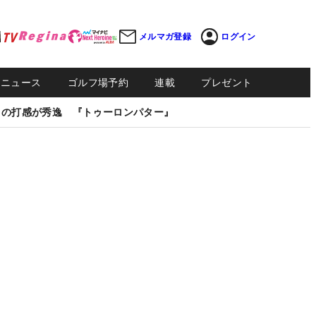
メルマガ登録
ログイン
Sニュース
ゴルフ場予約
連載
プレゼント
しの打感が秀逸 『トゥーロンパター』