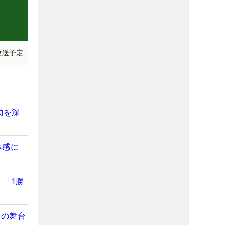
放送予定
動を深
体感に
 「1勝
峰の舞台