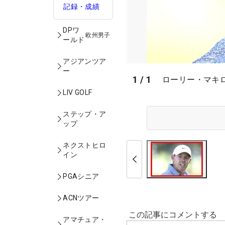
記録・成績
DPワ
欧州男子
ールド
アジアンツア
ー
1
/
1
ローリー・マキロイ
LIV GOLF
ステップ・ア
ップ
ネクストヒロ
イン
PGAシニア
ACNツアー
アマチュア・