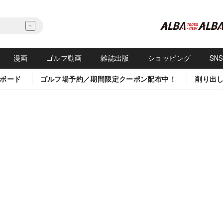
漫画
ゴルフ動画
雑誌出版
ショッピング
SN
ボード
ゴルフ場予約／期間限定クーポン配布中！
削り出