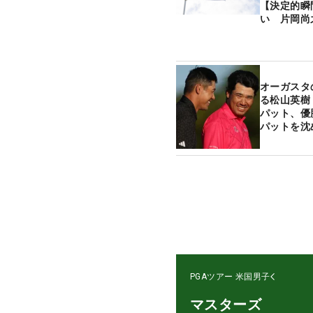
【決定的瞬
い 片岡尚
オーガスタ
る松山英樹
パット、優
パットを沈
目】
PGAツアー
米国男子
マスターズ