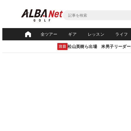
全ツアー
ギア
レッスン
ライフ
松山英樹ら出場 米男子リーダー
注目