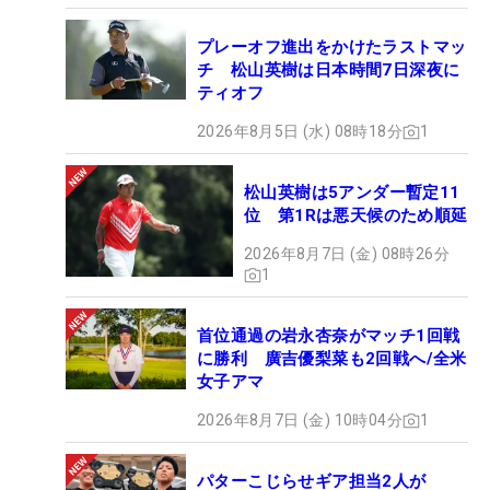
プレーオフ進出をかけたラストマッ
チ 松山英樹は日本時間7日深夜に
ティオフ
2026年8月5日 (水) 08時18分
1
松山英樹は5アンダー暫定11
位 第1Rは悪天候のため順延
2026年8月7日 (金) 08時26分
1
首位通過の岩永杏奈がマッチ1回戦
に勝利 廣吉優梨菜も2回戦へ/全米
女子アマ
2026年8月7日 (金) 10時04分
1
パターこじらせギア担当2人が