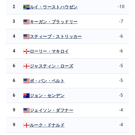
2
-10
ルイ・ウーストハウゼン
3
-7
キーガン・ブラッドリー
4
-6
スティーブ・ストリッカー
4
-6
ローリー・マキロイ
6
-5
ジャスティン・ローズ
6
-5
ボ・バン・ペルト
6
-5
ジョン・センデン
9
-4
ジェイソン・ダフナー
9
-4
ルーク・ドナルド