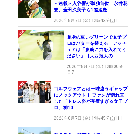
＜速報＞入谷響が単独首位 永井花
奈、金田久美子ら1差追走
2026年8月7日 (金) 12時42分
1
夏場の重いグリーンで女子プ
ロはパターを替える アマチ
ュアは「腹筋に力を入れてく
ださい」【大西翔太の
HOTSHOT】
2026年8月7日 (金) 12時00分
7
ゴルフウェアとは一味違うギャップ
にノックアウト！ ファンが惚れ直
した「ドレス姿が完璧すぎる女子プ
ロ」神10
2026年8月7日 (金) 19時45分
111