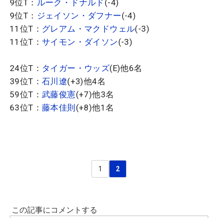
9位T：
ルーク・ドナルド
(-4)
9位T：
ジェイソン・ダフナー
(-4)
11位T：
グレアム・マクドウェル
(-3)
11位T：
サイモン・ダイソン
(-3)
24位T：
タイガー・ウッズ
(E)他6名
39位T：
石川遼
(+3)他4名
59位T：
武藤俊憲
(+7)他3名
63位T：
藤本佳則
(+8)他1名
1
2