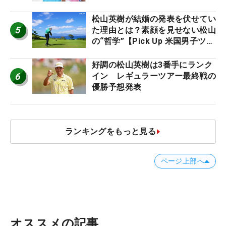
松山英樹が結婚の発表を伏せてい
5
た理由とは？素顔を見せない松山
の“哲学”【Pick Up 米国男子ツア
ー十大ニュース】
好調の松山英樹は3番手にランク
6
イン レギュラーツアー最終戦の
優勝予想発表
ランキングをもっと見る
ページ上部へ
オススメの記事