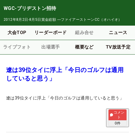
WGC-ブリヂストン招待
2012年8月2日-8月5日
賞金総額
―
ファイアーストーンCC（オハイオ）
大会TOP
リーダーボード
組み合せ
ニュース
ライブフォト
出場選手
概要など
TV放送予定
遼は39位タイに浮上「今日のゴルフは通用
していると思う」
遼は39位タイに浮上「今日のゴルフは通用していると思う」
コメン
ト
0
件