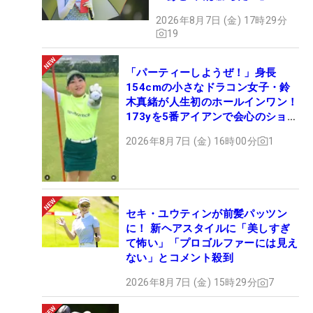
2026年8月7日 (金) 17時29分
19
「パーティーしようぜ！」身長
154cmの小さなドラコン女子・鈴
木真緒が人生初のホールインワン！
173yを5番アイアンで会心のショッ
ト
2026年8月7日 (金) 16時00分
1
セキ・ユウティンが前髪パッツン
に！ 新ヘアスタイルに「美しすぎ
て怖い」「プロゴルファーには見え
ない」とコメント殺到
2026年8月7日 (金) 15時29分
7