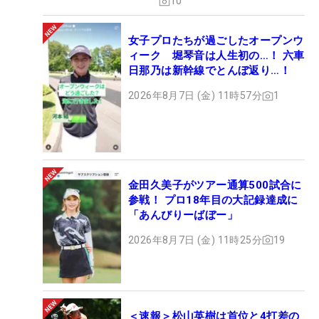
10
女子プロたちが過ごしたオープンウ
ィーク 堀琴音は人生初の…！ 六車
日那乃は新幹線でとんぼ返り…！
2026年8月7日 (金) 11時57分
1
金田久美子がツアー通算500試合に
参戦！ プロ18年目の大記録達成に
「あんびりーばぼー」
2026年8月7日 (金) 11時25分
19
＜速報＞松山英樹は首位と4打差の