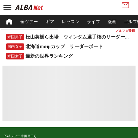
全ツアー
ギア
レッスン
ライフ
漫画
ゴルフ
メルマガ登録
松山英樹ら出場 ウィンダム選手権のリーダーボード
米国男子
北海道meijiカップ リーダーボード
国内女子
最新の世界ランキング
米国女子
PGAツアー
米国男子