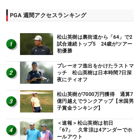
PGA 週間アクセスランキング
松山英樹は裏街道から「64」で2
1
試合連続トップ5 24歳がツアー
初優勝
プレーオフ進出をかけたラストマ
2
ッチ 松山英樹は日本時間7日深
夜にティオフ
松山英樹が7000万円獲得 通算7
3
億円越えでランクアップ【米国男
子賞金ランキング】
＜速報＞松山英樹は初日
4
「67」 久常涼は4アンダーでホ
ールアウト