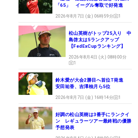
「65」 イーグル奪取で好発進
2026年8月7日 (金) 06時59分
1
松山英樹がトップ25入り 中
島啓太は5ランクアップ
【FedExCupランキング】
2026年8月4日 (火) 08時00分
1
鈴木愛が大会2勝目へ首位T発進
安田祐香、吉澤柚月ら5位
2026年8月7日 (金) 16時14分
1
好調の松山英樹は3番手にランクイ
ン レギュラーツアー最終戦の優勝
予想発表