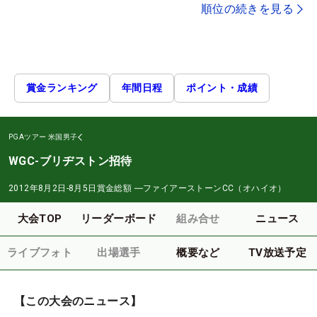
順位の続きを見る
賞金ランキング
年間日程
ポイント・成績
PGAツアー
米国男子
WGC-ブリヂストン招待
2012年8月2日-8月5日
賞金総額
―
ファイアーストーンCC（オハイオ）
大会TOP
リーダーボード
組み合せ
ニュース
ライブフォト
出場選手
概要など
TV放送予定
【この大会のニュース】