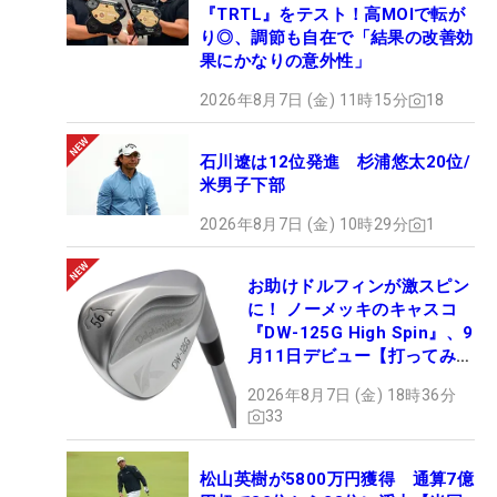
『TRTL』をテスト！高MOIで転が
り◎、調節も自在で「結果の改善効
果にかなりの意外性」
2026年8月7日 (金) 11時15分
18
石川遼は12位発進 杉浦悠太20位/
米男子下部
2026年8月7日 (金) 10時29分
1
お助けドルフィンが激スピン
に！ ノーメッキのキャスコ
『DW-125G High Spin』、9
月11日デビュー【打ってみ
た】
2026年8月7日 (金) 18時36分
33
松山英樹が5800万円獲得 通算7億