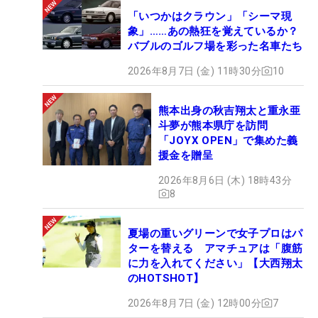
「いつかはクラウン」「シーマ現
象」……あの熱狂を覚えているか？
バブルのゴルフ場を彩った名車たち
2026年8月7日 (金) 11時30分
10
熊本出身の秋吉翔太と重永亜
斗夢が熊本県庁を訪問
「JOYX OPEN」で集めた義
援金を贈呈
2026年8月6日 (木) 18時43分
8
夏場の重いグリーンで女子プロはパ
ターを替える アマチュアは「腹筋
に力を入れてください」【大西翔太
のHOTSHOT】
2026年8月7日 (金) 12時00分
7