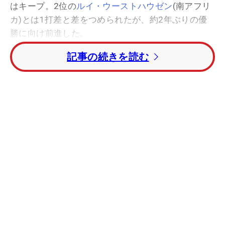
はキープ。2位の
ルイ・ウーストハウゼン
(南アフリ
カ)とは1打差と差をつめられたが、約2年ぶりの優
勝に向け前進した。
記事の続きを読む
トータル7アンダー3位には
キーガン・ブラッドリ
ー
(米国)、トータル6アンダー4位タイには
ローリ
ー・マキロイ
(北アイルランド)と
スティーブ・スト
リッカー
(米国)がつけた。
タイガー・ウッズ
(米国)
は2つスコアを伸ばしトータルイーブンパー24位タ
イに浮上した。
日本勢では、
石川遼
がイーブンパーで回りトータ
ル3オーバー39位タイ。
武藤俊憲
はトータル7オーバ
ー59位タイ、
藤本佳則
はトータル8オーバー63位タ
イとなっている。
谷口徹
は第3ラウンドスタート前
に腹痛のため棄権した。