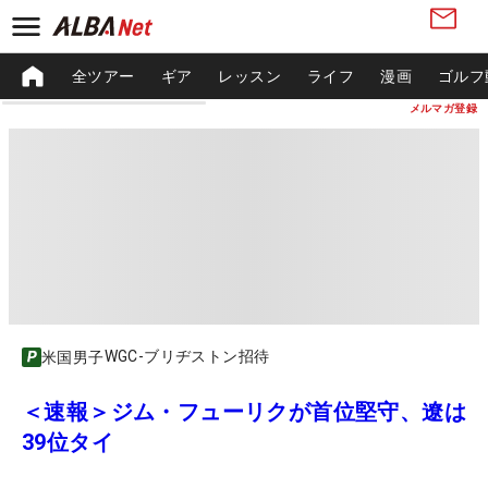
全ツアー
ギア
レッスン
ライフ
漫画
ゴルフ
メルマガ登録
WGC-ブリヂストン招待
米国男子
＜速報＞ジム・フューリクが首位堅守、遼は
39位タイ