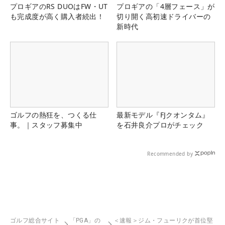
プロギアのRS DUOはFW・UT
プロギアの「4層フェース」が
も完成度が高く購入者続出！
切り開く高初速ドライバーの
新時代
ゴルフの熱狂を、つくる仕
最新モデル『FJクオンタム』
事。｜スタッフ募集中
を石井良介プロがチェック
Recommended by
ゴルフ総合サイト
「PGA」の
＜速報＞ジム・フューリクが首位堅