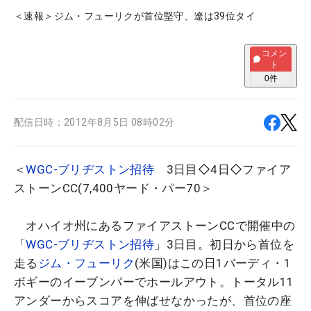
＜速報＞ジム・フューリクが首位堅守、遼は39位タイ
コメン
ト
0
件
配信日時：
2012年8月5日 08時02分
＜
WGC-ブリヂストン招待
3日目◇4日◇ファイア
ストーンCC(7,400ヤード・パー70＞
オハイオ州にあるファイアストーンCCで開催中の
「
WGC-ブリヂストン招待
」3日目。初日から首位を
走る
ジム・フューリク
(米国)はこの日1バーディ・1
ボギーのイーブンパーでホールアウト。トータル11
アンダーからスコアを伸ばせなかったが、首位の座