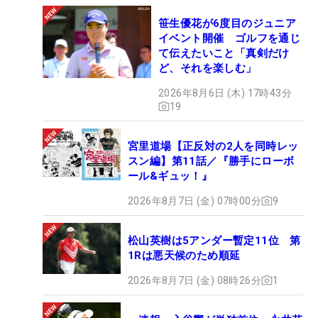
笹生優花が6度目のジュニア
イベント開催 ゴルフを通じ
て伝えたいこと「真剣だけ
ど、それを楽しむ」
2026年8月6日 (木) 17時43分
19
宮里道場【正反対の2人を同時レッ
スン編】第11話／『勝手にローボ
ール&ギュッ！』
2026年8月7日 (金) 07時00分
9
松山英樹は5アンダー暫定11位 第
1Rは悪天候のため順延
2026年8月7日 (金) 08時26分
1