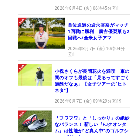
2026年8月4日 (火) 06時45分
1
首位通過の岩永杏奈がマッチ
1回戦に勝利 廣吉優梨菜も2
回戦へ/全米女子アマ
2026年8月7日 (金) 10時04分
1
小祝さくらが長岡花火を満喫 束の
間のオフも最後は「見るってすごく
過酷だなぁ」【女子ツアーの“ヒト
ネタ”】
2026年8月7日 (金) 09時29分
19
「フワフワ」と「しっかり」の絶妙
なバランス！ 新しい『FJクオンタ
ム』は性能が“ど真ん中”のゴルフシ