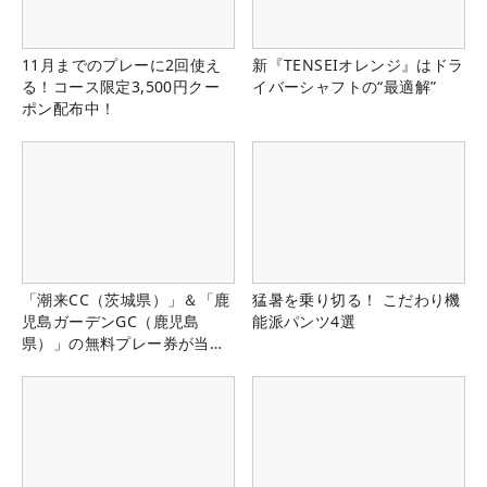
11月までのプレーに2回使え
新『TENSEIオレンジ』はドラ
る！コース限定3,500円クー
イバーシャフトの“最適解”
ポン配布中！
「潮来CC（茨城県）」＆「鹿
猛暑を乗り切る！ こだわり機
児島ガーデンGC（鹿児島
能派パンツ4選
県）」の無料プレー券が当た
る！！