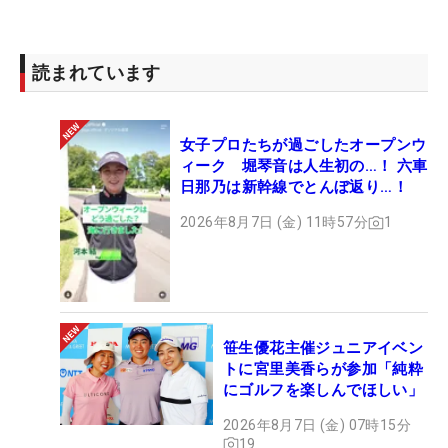
【3日目の順位】
読まれています
1位：
ジム・フューリク
(-11)
2位：
ルイ・ウーストハウゼン
(-10)
3位：
キーガン・ブラッドリー
(-7)
女子プロたちが過ごしたオープンウ
4位T：
ローリー・マキロイ
(-6)
ィーク 堀琴音は人生初の…！ 六車
4位T：
スティーブ・ストリッカー
(-6)
日那乃は新幹線でとんぼ返り…！
6位T：
ボ・バン・ペルト
(-5)
2026年8月7日 (金) 11時57分
1
6位T：
ジャスティン・ローズ
(-5)
6位T：
ジョン・センデン
(-5)
9位T：
ルーク・ドナルド
(-4)
9位T：
ジェイソン・ダフナー
(-4)
11位T：
グレアム・マクドウェル
(-3)
笹生優花主催ジュニアイベン
トに宮里美香らが参加「純粋
11位T：
サイモン・ダイソン
(-3)
にゴルフを楽しんでほしい」
2026年8月7日 (金) 07時15分
24位T：
タイガー・ウッズ
(E)他6名
19