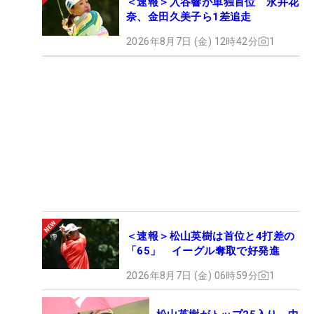
＜速報＞入谷響が単独首位 永井花
奈、金田久美子ら1差追走
2026年8月7日 (金) 12時42分
1
＜速報＞松山英樹は首位と4打差の
「65」 イーグル奪取で好発進
2026年8月7日 (金) 06時59分
1