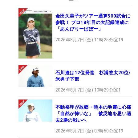
39位T：
石川遼
(+3)他4名
59位T：
武藤俊憲
(+7)他3名
金田久美子がツアー通算500試合に
63位T：
藤本佳則
(+8)他1名
参戦！ プロ18年目の大記録達成に
「あんびりーばぼー」
2026年8月7日 (金) 11時25分
19
石川遼は12位発進 杉浦悠太20位/
米男子下部
2026年8月7日 (金) 10時29分
1
不動裕理が故郷・熊本の地震に心痛
「自然が怖いな」 被災地を思い過
去2勝の戦いへ
2026年8月7日 (金) 07時50分
19