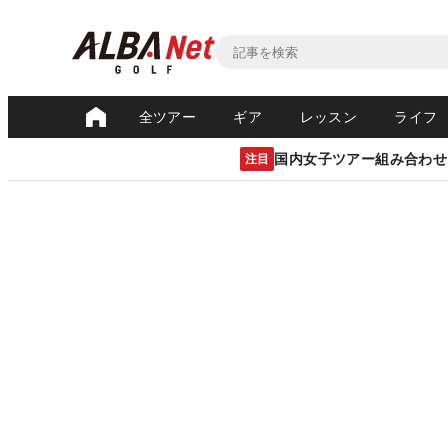
全ツアー
ギア
レッスン
ライフ
国内女子ツアー組み合わせ
注目