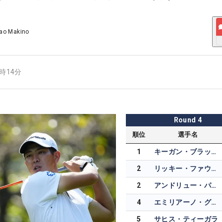
ao Makino
5時14分
Round
4
順位
選手名
1
キーガン・ブラッドリー
2
リッキー・ファウラー
2
アンドリュー・パットナム
4
エミリアーノ・グリジョ
5
サヒス・ティーガラ