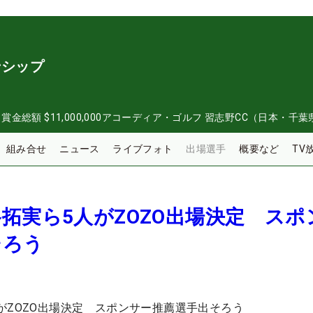
ンシップ
日
賞金総額
$11,000,000
アコーディア・ゴルフ 習志野CC（日本・千葉
組み合せ
ニュース
ライブフォト
出場選手
概要など
TV
拓実ら5人がZOZO出場決定 スポ
そろう
がZOZO出場決定 スポンサー推薦選手出そろう