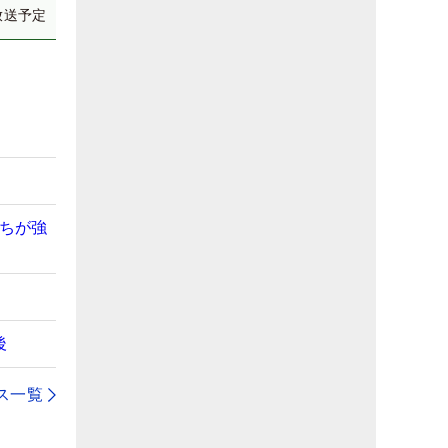
放送予定
】
持ちが強
後
ス一覧