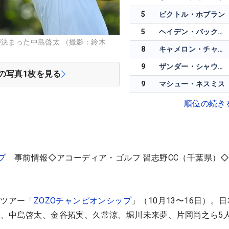
5
ビクトル・ホブラン
5
ヘイデン・バックリー
が決まった中島啓太 （撮影：鈴木
8
キャメロン・チャンプ
9
ザンダー・シャウフェレ
の写真
1
枚を見る
9
マシュー・ネスミス
順位の続き
プ
事前情報◇アコーディア・ゴルフ 習志野CC（千葉県）◇7
Aツアー「
ZOZOチャンピオンシップ
」（10月13〜16日）。
、中島啓太、金谷拓実、久常涼、堀川未来夢、片岡尚之ら5