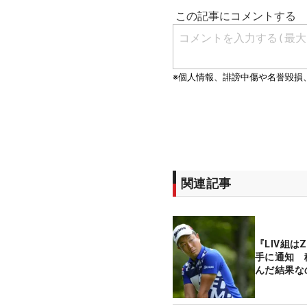
関連記事
『LIV組は
手に通知 
んだ結果な