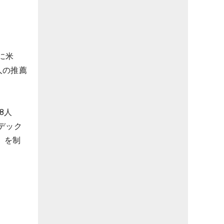
に米
人の推薦
8人
デック
」を制