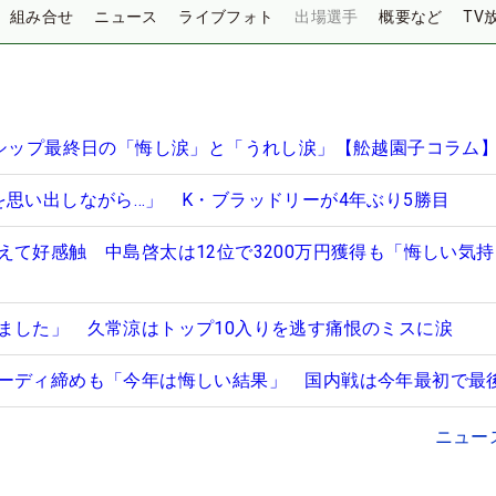
組み合せ
ニュース
ライブフォト
出場選手
概要など
TV
ンシップ最終日の「悔し涙」と「うれし涙」【舩越園子コラム
を思い出しながら…」 K・ブラッドリーが4年ぶり5勝目
えて好感触 中島啓太は12位で3200万円獲得も「悔しい気
ました」 久常涼はトップ10入りを逃す痛恨のミスに涙
ーディ締めも「今年は悔しい結果」 国内戦は今年最初で最
ニュー