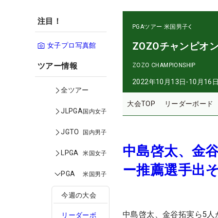
注目！
PGAツアー
米国男子
ZOZOチャンピオ
女子プロ写真館
ツアー情報
ZOZO CHAMPIONSHIP
2022年10月13日-10月16
全ツアー
大会TOP
リーダーボード
JLPGA
国内女子
JGTO
国内男子
中島啓太、金谷
LPGA
米国女子
ー推薦選手出
PGA
米国男子
今週の大会
中島啓太、金谷拓実ら5人
リーダーボ