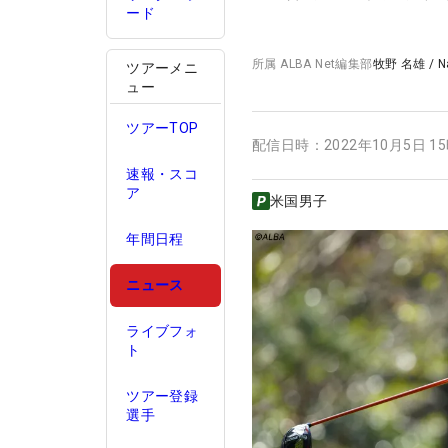
ード
所属
ALBA Net編集部
牧野 名雄
/
N
ツアーメニ
ュー
ツアーTOP
配信日時：
2022年10月5日 1
速報・スコ
ア
米国男子
年間日程
ニュース
ライブフォ
ト
ツアー登録
選手