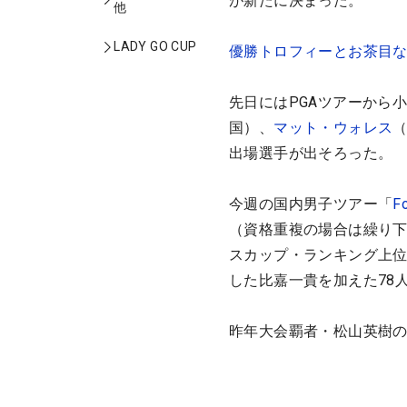
が新たに決まった。
他
LADY GO CUP
優勝トロフィーとお茶目
先日にはPGAツアーから
国）、
マット・ウォレス
出場選手が出そろった。
今週の国内男子ツアー「
Fo
（資格重複の場合は繰り下
スカップ・ランキング上位
した比嘉一貴を加えた78
昨年大会覇者・松山英樹