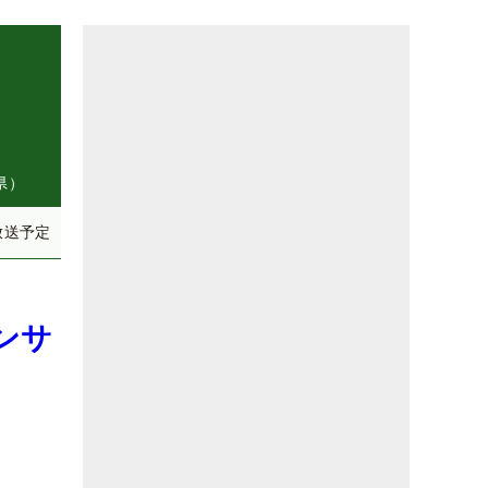
県）
放送予定
ンサ