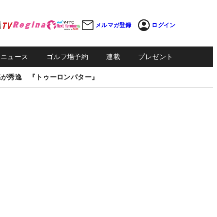
メルマガ登録
ログイン
Sニュース
ゴルフ場予約
連載
プレゼント
感が秀逸 『トゥーロンパター』