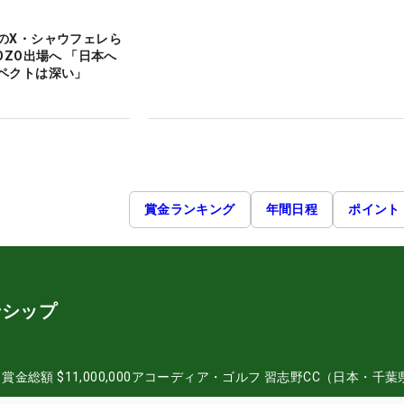
のX・シャウフェレら
OZO出場へ 「日本へ
ペクトは深い」
賞金ランキング
年間日程
ポイント
ンシップ
日
賞金総額
$11,000,000
アコーディア・ゴルフ 習志野CC（日本・千葉