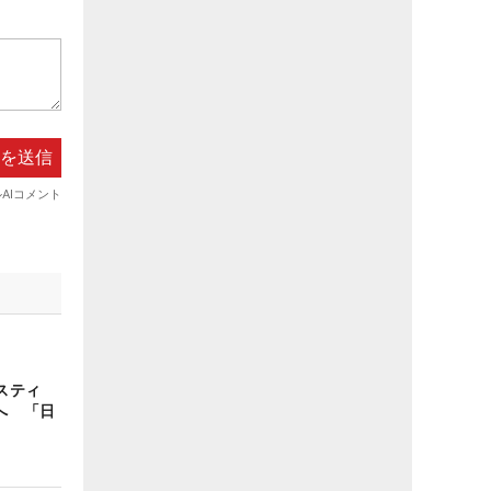
スティ
へ 「日