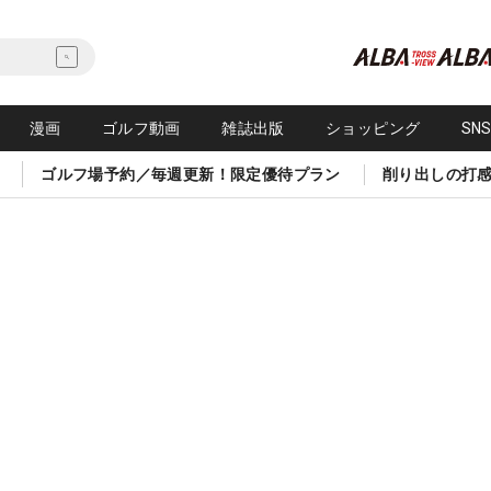
漫画
ゴルフ動画
雑誌出版
ショッピング
SN
ゴルフ場予約／毎週更新！限定優待プラン
削り出しの打