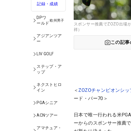
記録・成績
DPワ
欧州男子
ールド
スポンサー推薦でZOZO出場
祥）
アジアンツア
ー
この記事
LIV GOLF
ステップ・ア
ップ
ネクストヒロ
＜
ZOZOチャンピオンシッ
イン
ード・パー70＞
PGAシニア
日本で唯一行われる米PG
ACNツアー
ーからのスポンサー推薦で
アマチュア・