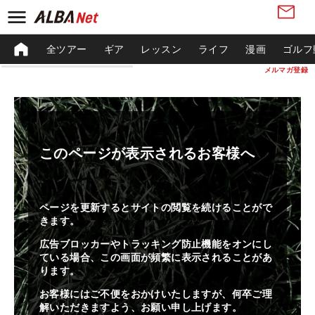
全ツアー
ギア
レッスン
ライフ
漫画
ゴルフ
メルマガ登録
このページが表示されるお客様へ
ページを更新するとサイトの閲覧を続けることがで
きます。
広告ブロッカーやトラッキング防止機能をオンにし
ている場合、この画面が頻繁に表示されることがあ
ります。
お客様にはご不便をおかけいたしますが、何卒ご理
解いただきますよう、お願い申し上げます。