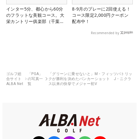
インター5分、都心から60分
8-9月のプレーに2回使える！
のフラットな美観コース。大
コース限定2,000円クーポン
栄カントリー俱楽部（千葉
配布中！
県）
Recommended by
ゴルフ総
「PGA」
「グリーンに乗せないと」M・フィッツパトリッ
合サイト
の写真一
クが勝利を決めたバンカーショット J・ニクラ
ALBA Net
覧
ス以来の快挙でメジャー初V