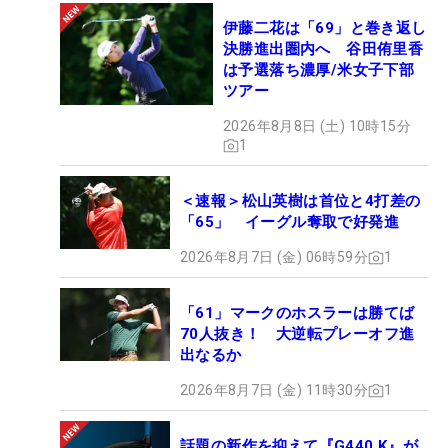
伊藤二花は「69」と巻き返し
決勝進出圏内へ 谷田侑里香
は予選落ち濃厚/米女子下部
ツアー
2026年8月8日 (土) 10時15分
1
＜速報＞松山英樹は首位と4打差の
「65」 イーグル奪取で好発進
2026年8月7日 (金) 06時59分
1
「61」マークのホスラーは勝てば
70人抜き！ 大逆転プレーオフ進
出なるか
2026年8月7日 (金) 11時30分
1
話題の新作を抑えて『G440 K』が