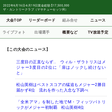
2022年6月16日-6月19日
賞金総額
$17,500,000
ザ・カントリークラブ（マサチューセッツ州）
大会TOP
リーダーボード
組み合せ
ニュース
ライブフォト
出場選手
概要など
TV放送予定
【この大会のニュース】
三度目の正直ならず… ウィル・ザラトリスはメ
ジャー3度目の2位に「扉はノックし続けない
と」
松山英樹はベストスコアの猛追もメジャー2勝目
届かず4位 流れを作った入念な下調べ
「全米アマ」を制した地でM・フィッツパトリ
ックがメジャー初制覇 松山英樹4位