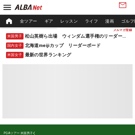
全ツアー
ギア
レッスン
ライフ
漫画
ゴルフ
メルマガ登録
松山英樹ら出場 ウィンダム選手権のリーダーボード
米国男子
北海道meijiカップ リーダーボード
国内女子
最新の世界ランキング
米国女子
PGAツアー
米国男子