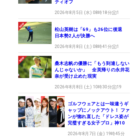
ティオフ
2026年8月5日 (水) 08時18分
1
松山英樹は「69」も26位に後退
日本勢2人が決勝へ
2026年8月8日 (土) 08時41分
1
桑木志帆の優勝に「もう到達しない
んじゃないか」 全英帰りの永井花
奈が受け止めた現実
2026年8月8日 (土) 10時30分
19
ゴルフウェアとは一味違うギ
ャップにノックアウト！ ファ
ンが惚れ直した「ドレス姿が
完璧すぎる女子プロ」神10
2026年8月7日 (金) 19時45分