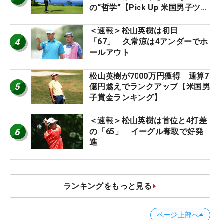
の“哲学”【Pick Up 米国男子ツア
ー十大ニュース】
＜速報＞松山英樹は初日
4
「67」 久常涼は4アンダーでホ
ールアウト
松山英樹が7000万円獲得 通算7
5
億円越えでランクアップ【米国男
子賞金ランキング】
＜速報＞松山英樹は首位と4打差
6
の「65」 イーグル奪取で好発
進
ランキングをもっと見る
ページ上部へ