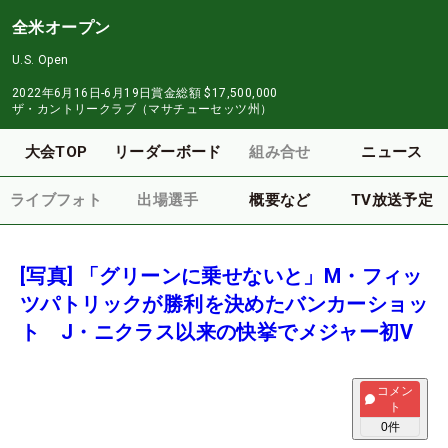
全米オープン
U.S. Open
2022年6月16日-6月19日
賞金総額
$17,500,000
ザ・カントリークラブ（マサチューセッツ州）
大会TOP
リーダーボード
組み合せ
ニュース
ライブフォト
出場選手
概要など
TV放送予定
[写真] 「グリーンに乗せないと」M・フィッ
ツパトリックが勝利を決めたバンカーショッ
ト J・ニクラス以来の快挙でメジャー初V
コメン
ト
0
件