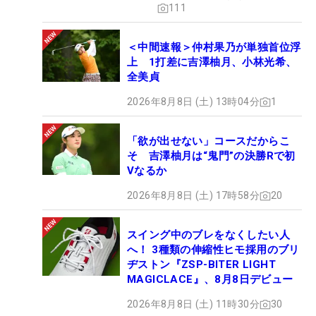
111
＜中間速報＞仲村果乃が単独首位浮
上 1打差に吉澤柚月、小林光希、
全美貞
2026年8月8日 (土) 13時04分
1
「欲が出せない」コースだからこ
そ 吉澤柚月は“鬼門”の決勝Rで初
Vなるか
2026年8月8日 (土) 17時58分
20
スイング中のブレをなくしたい人
へ！ 3種類の伸縮性ヒモ採用のブリ
ヂストン『ZSP-BITER LIGHT
MAGICLACE』、8月8日デビュー
2026年8月8日 (土) 11時30分
30