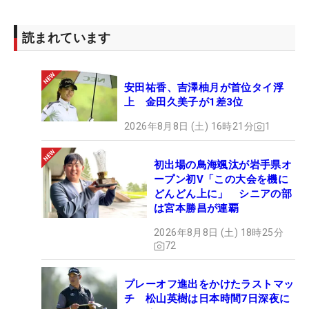
読まれています
安田祐香、吉澤柚月が首位タイ浮
上 金田久美子が1差3位
2026年8月8日 (土) 16時21分
1
初出場の鳥海颯汰が岩手県オ
ープン初V「この大会を機に
どんどん上に」 シニアの部
は宮本勝昌が連覇
2026年8月8日 (土) 18時25分
72
プレーオフ進出をかけたラストマッ
チ 松山英樹は日本時間7日深夜に