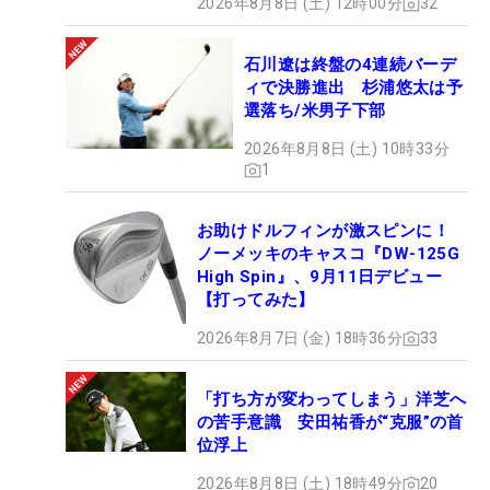
2026年8月8日 (土) 12時00分
32
石川遼は終盤の4連続バーデ
ィで決勝進出 杉浦悠太は予
選落ち/米男子下部
2026年8月8日 (土) 10時33分
1
お助けドルフィンが激スピンに！
ノーメッキのキャスコ『DW-125G
High Spin』、9月11日デビュー
【打ってみた】
2026年8月7日 (金) 18時36分
33
「打ち方が変わってしまう」洋芝へ
の苦手意識 安田祐香が“克服”の首
位浮上
2026年8月8日 (土) 18時49分
20