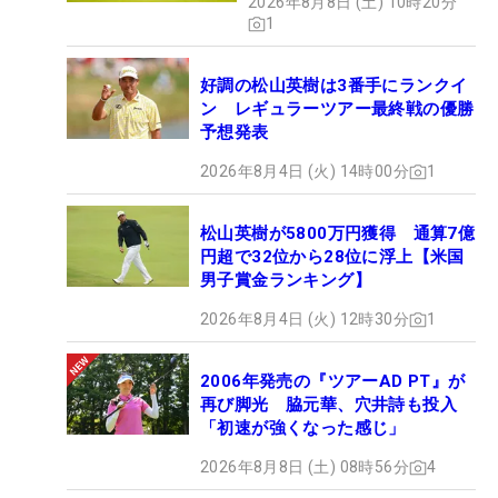
2026年8月8日 (土) 10時20分
1
好調の松山英樹は3番手にランクイ
ン レギュラーツアー最終戦の優勝
予想発表
2026年8月4日 (火) 14時00分
1
松山英樹が5800万円獲得 通算7億
円超で32位から28位に浮上【米国
男子賞金ランキング】
2026年8月4日 (火) 12時30分
1
2006年発売の『ツアーAD PT』が
再び脚光 脇元華、穴井詩も投入
「初速が強くなった感じ」
2026年8月8日 (土) 08時56分
4