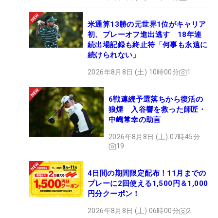
米通算13勝の元世界1位がキャリア
初、プレーオフ進出逃す 18年連
続出場記録も終止符「何事も永遠に
続けられない」
2026年8月8日 (土) 10時00分
1
6戦連続予選落ちから復活の
狼煙 入谷響を救った師匠・
中嶋常幸の助言
2026年8月8日 (土) 07時45分
19
4日間の期間限定配布！11月までの
プレーに2回使える1,500円＆1,000
円分クーポン！
2026年8月8日 (土) 06時00分
2