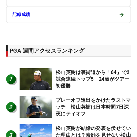
→
記録成績
PGA 週間アクセスランキング
松山英樹は裏街道から「64」で2
1
試合連続トップ5 24歳がツアー
初優勝
プレーオフ進出をかけたラストマ
2
ッチ 松山英樹は日本時間7日深
夜にティオフ
松山英樹が結婚の発表を伏せてい
3
た理由とは？素顔を見せない松山