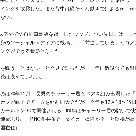
を手にしたウッズはカートでドライビングレンジに姿を現し、
スイングを披露した。まだ背中は硬そうな動きではあるが、か
色ない。
ルス郊外での自動車事故を起こしたウッズ。つい先日には、シ
自身のソーシャルメディアに投稿し、「前進している」とコメ
イングができる状態となった。
ーを戦うことはない」と会見で語ったが、「年に数試合でも出
意欲は衰えていない。
のは昨年12月、長男のチャーリー君とペアを組み出場した「
オンが親子でチームを組む同大会だが、今年も12月18〜19
カールトンGCで開催される。昨年はチャーリー君の願いで
練習ぶりに、PNC選手権で「タイガー復帰か？」と期待が高
米国在住）