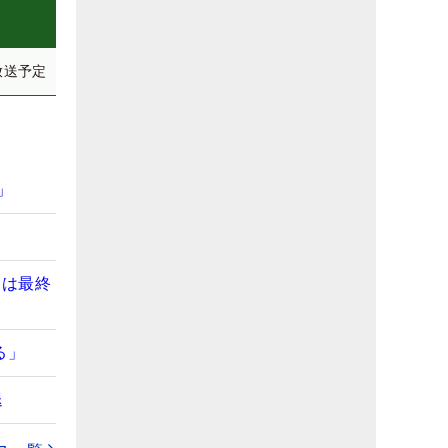
放送予定
」
ワは最終
る」
退