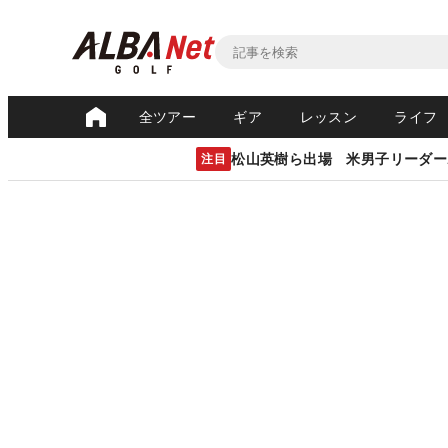
全ツアー
ギア
レッスン
ライフ
松山英樹ら出場 米男子リーダー
注目