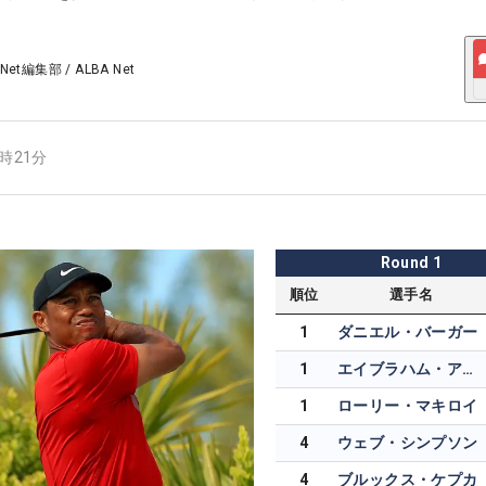
 Net編集部
/
ALBA Net
5時21分
Round
1
順位
選手名
1
ダニエル・バーガー
1
エイブラハム・アンサー
1
ローリー・マキロイ
4
ウェブ・シンプソン
4
ブルックス・ケプカ