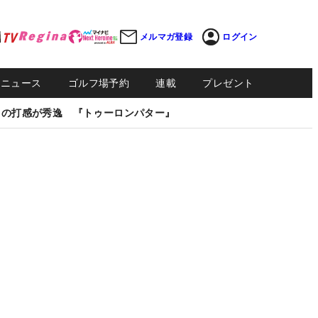
メルマガ登録
ログイン
Sニュース
ゴルフ場予約
連載
プレゼント
しの打感が秀逸 『トゥーロンパター』