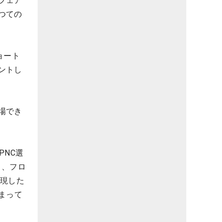
フェア
つての
ョート
ントし
場でき
PNC選
日、フロ
実現した
まって