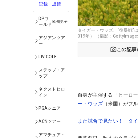
記録・成績
DPワ
欧州男子
ールド
タイガー・ウッズ、“復帰戦”
019年） （撮影：GettyImage
アジアンツア
ー
この記事
LIV GOLF
ステップ・ア
ップ
ネクストヒロ
自身が主催する「ヒーロー
イン
ー・ウッズ
（米国）がフル
PGAシニア
また試合で見たい！ タ
ACNツアー
アマチュア・