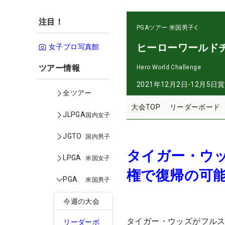
注目！
PGAツアー
米国男子
ヒーローワールド
女子プロ写真館
ツアー情報
Hero World Challenge
2021年12月2日-12月5日
賞
全ツアー
大会TOP
リーダーボード
JLPGA
国内女子
JGTO
国内男子
タイガー・ウッ
LPGA
米国女子
権で復帰の可
PGA
米国男子
今週の大会
タイガー・ウッズがフルス
リーダーボ