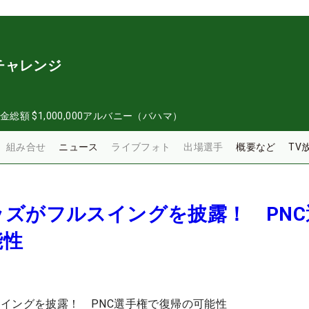
チャレンジ
金総額
$1,000,000
アルバニー（バハマ）
組み合せ
ニュース
ライブフォト
出場選手
概要など
TV
ズがフルスイングを披露！ PNC
能性
イングを披露！ PNC選手権で復帰の可能性