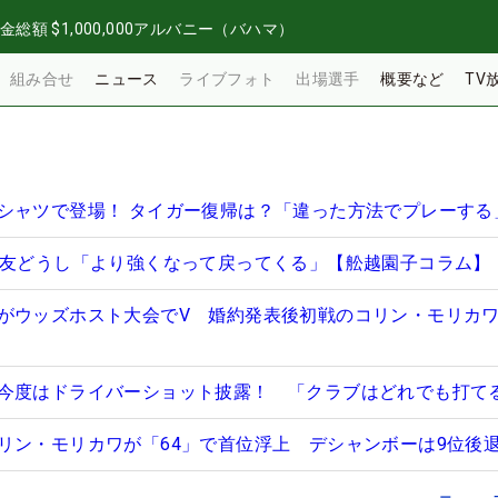
金総額
$1,000,000
アルバニー（バハマ）
組み合せ
ニュース
ライブフォト
出場選手
概要など
TV
シャツで登場！ タイガー復帰は？「違った方法でプレーする
親友どうし「より強くなって戻ってくる」【舩越園子コラム】
がウッズホスト大会でV 婚約発表後初戦のコリン・モリカ
今度はドライバーショット披露！ 「クラブはどれでも打て
リン・モリカワが「64」で首位浮上 デシャンボーは9位後