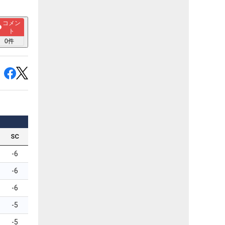
コメン
ト
0
件
SC
-6
-6
-6
-5
-5