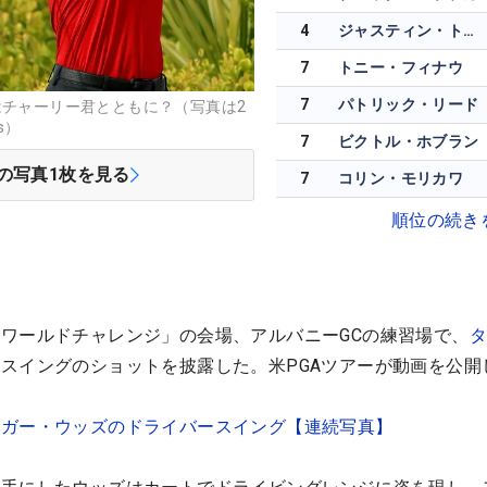
4
ジャスティン・トーマス
7
トニー・フィナウ
7
パトリック・リード
はチャーリー君とともに？（写真は2
s）
7
ビクトル・ホブラン
の写真
1
枚を見る
7
コリン・モリカワ
順位の続き
ワールドチャレンジ」の会場、アルバニーGCの練習場で、
スイングのショットを披露した。米PGAツアーが動画を公開
イガー・ウッズのドライバースイング【連続写真】