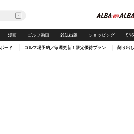
漫画
ゴルフ動画
雑誌出版
ショッピング
SN
ボード
ゴルフ場予約／毎週更新！限定優待プラン
削り出