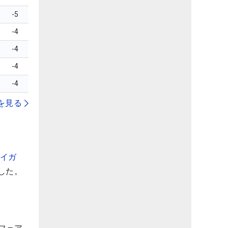
-5
-4
-4
-4
-4
を見る
タイガ
した。