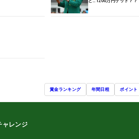
と…1200万円ゲット？？
賞金ランキング
年間日程
ポイント
チャレンジ