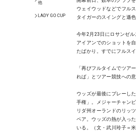
開幕前日、数本のクラブ
他
ウェイウッドなどでフル
LADY GO CUP
タイガーのスイングと遜
今年2月23日にロサンゼ
アイアンでのショットを
たばかり。すでにフルス
「再びフルタイムでツア
れば」とツアー競技への
ウッズが最後にプレーした
手権」。メジャーチャンピ
リダ州オーランドのリッツ
ペア。ウッズの熱が入った
いる。（文・武川玲子＝