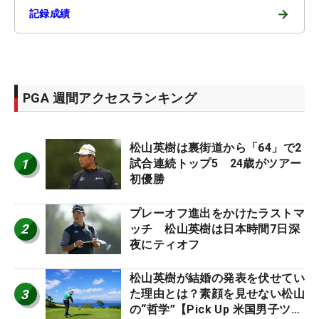
→
記録成績
PGA 週間アクセスランキング
松山英樹は裏街道から「64」で2
1
試合連続トップ5 24歳がツアー
初優勝
プレーオフ進出をかけたラストマ
2
ッチ 松山英樹は日本時間7日深
夜にティオフ
松山英樹が結婚の発表を伏せてい
3
た理由とは？素顔を見せない松山
の“哲学”【Pick Up 米国男子ツア