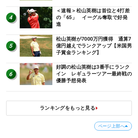
ー十大ニュース】
＜速報＞松山英樹は首位と4打差
4
の「65」 イーグル奪取で好発
進
松山英樹が7000万円獲得 通算7
5
億円越えでランクアップ【米国男
子賞金ランキング】
好調の松山英樹は3番手にランク
6
イン レギュラーツアー最終戦の
優勝予想発表
ランキングをもっと見る
ページ上部へ