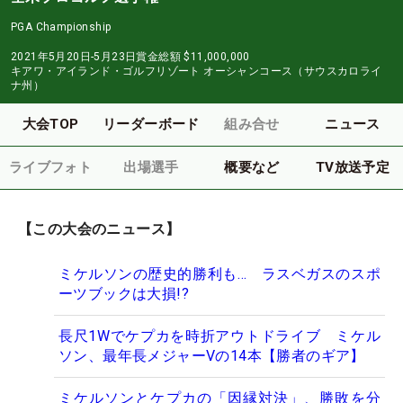
PGA Championship
2021年5月20日-5月23日
賞金総額
$11,000,000
キアワ・アイランド・ゴルフリゾート オーシャンコース（サウスカロライ
ナ州）
大会TOP
リーダーボード
組み合せ
ニュース
ライブフォト
出場選手
概要など
TV放送予定
【この大会のニュース】
ミケルソンの歴史的勝利も… ラスベガスのスポ
ーツブックは大損!?
長尺1Wでケプカを時折アウトドライブ ミケル
ソン、最年長メジャーVの14本【勝者のギア】
ミケルソンとケプカの「因縁対決」、勝敗を分