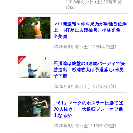
2026年8月8日 (土) 11時30分
ュー
30
＜中間速報＞仲村果乃が単独首位浮
上 1打差に吉澤柚月、小林光希、
全美貞
2026年8月8日 (土) 13時04分
1
石川遼は終盤の4連続バーディで決
勝進出 杉浦悠太は予選落ち/米男
子下部
2026年8月8日 (土) 10時33分
1
「61」マークのホスラーは勝てば
70人抜き！ 大逆転プレーオフ進
出なるか
2026年8月7日 (金) 11時30分
1