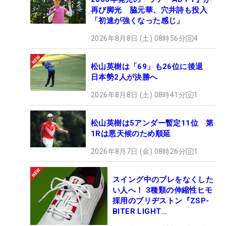
再び脚光 脇元華、穴井詩も投入
「初速が強くなった感じ」
2026年8月8日 (土) 08時56分
4
松山英樹は「69」も26位に後退
日本勢2人が決勝へ
2026年8月8日 (土) 08時41分
1
松山英樹は5アンダー暫定11位 第
1Rは悪天候のため順延
2026年8月7日 (金) 08時26分
1
スイング中のブレをなくした
い人へ！ 3種類の伸縮性ヒモ
採用のブリヂストン『ZSP-
BITER LIGHT
MAGICLACE』、8月8日デビ