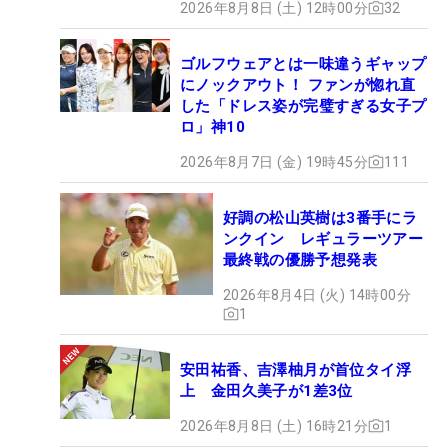
2026年8月8日 (土) 12時00分
32
ゴルフウェアとは一味違うギャップ
にノックアウト！ ファンが惚れ直
した「ドレス姿が完璧すぎる女子プ
ロ」神10
2026年8月7日 (金) 19時45分
111
好調の松山英樹は3番手にラ
ンクイン レギュラーツアー
最終戦の優勝予想発表
2026年8月4日 (火) 14時00分
1
安田祐香、吉澤柚月が首位タイ浮
上 金田久美子が1差3位
2026年8月8日 (土) 16時21分
1