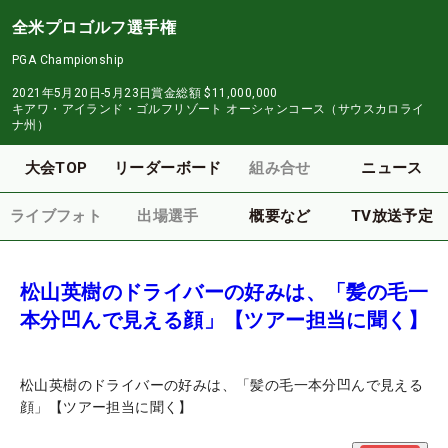
全米プロゴルフ選手権
PGA Championship
2021年5月20日-5月23日
賞金総額
$11,000,000
キアワ・アイランド・ゴルフリゾート オーシャンコース（サウスカロライ
ナ州）
大会TOP
リーダーボード
組み合せ
ニュース
ライブフォト
出場選手
概要など
TV放送予定
松山英樹のドライバーの好みは、「髪の毛一
本分凹んで見える顔」【ツアー担当に聞く】
松山英樹のドライバーの好みは、「髪の毛一本分凹んで見える
顔」【ツアー担当に聞く】