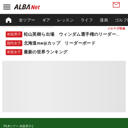
全ツアー
ギア
レッスン
ライフ
漫画
ゴルフ
メルマガ登録
松山英樹ら出場 ウィンダム選手権のリーダーボード
米国男子
北海道meijiカップ リーダーボード
国内女子
最新の世界ランキング
米国女子
PGAツアー
米国男子