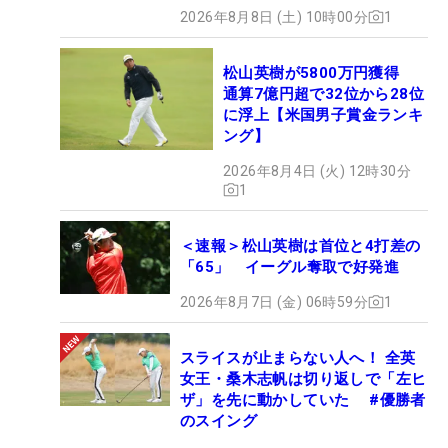
2026年8月8日 (土) 10時00分
1
松山英樹が5800万円獲得
通算7億円超で32位から28位
に浮上【米国男子賞金ランキ
ング】
2026年8月4日 (火) 12時30分
1
＜速報＞松山英樹は首位と4打差の
「65」 イーグル奪取で好発進
2026年8月7日 (金) 06時59分
1
スライスが止まらない人へ！ 全英
女王・桑木志帆は切り返しで「左ヒ
ザ」を先に動かしていた #優勝者
のスイング