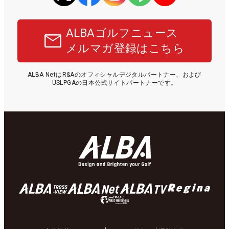
ALBAゴルフニュース
メルマガ登録はこちら
ALBA NetはR&Aのオフィシャルデジタルパートナー、および
USLPGAの日本公式サイトパートナーです。