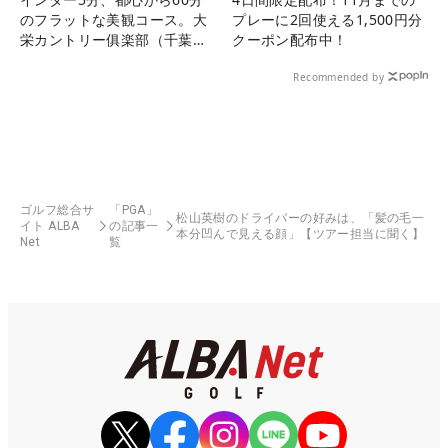
のフラットな美観コース。大
プレーに2回使える1,500円分
栄カントリー俱楽部（千葉
クーポン配布中！
県）
Recommended by
ゴルフ総合サ
「PGA」
松山英樹のドライバーの好みは、「髪の毛一
イト ALBA
の記事一
本分凹んで見える顔」【ツアー担当に聞く】
Net
覧