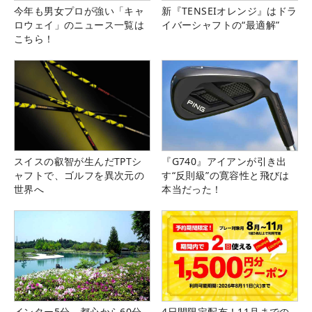
今年も男女プロが強い「キャ
新『TENSEIオレンジ』はドラ
ロウェイ」のニュース一覧は
イバーシャフトの“最適解”
こちら！
スイスの叡智が生んだTPTシ
『G740』アイアンが引き出
ャフトで、ゴルフを異次元の
す“反則級”の寛容性と飛びは
世界へ
本当だった！
インター5分、都心から60分
4日間限定配布！11月までの