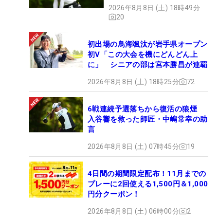
2026年8月8日 (土) 18時49分
20
初出場の鳥海颯汰が岩手県オープン
初V「この大会を機にどんどん上
に」 シニアの部は宮本勝昌が連覇
2026年8月8日 (土) 18時25分
72
6戦連続予選落ちから復活の狼煙
入谷響を救った師匠・中嶋常幸の助
言
2026年8月8日 (土) 07時45分
19
4日間の期間限定配布！11月までの
プレーに2回使える1,500円＆1,000
円分クーポン！
2026年8月8日 (土) 06時00分
2