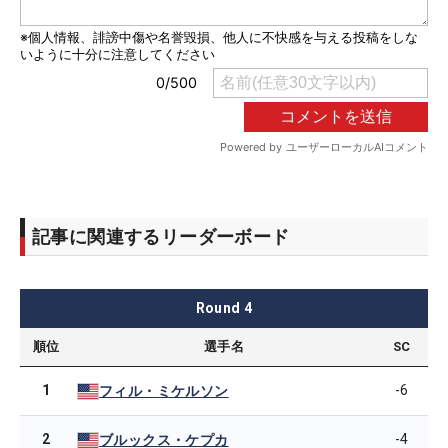
記事に関連するリーダーボード
Round
4
順位
選手名
SC
1
-6
フィル・ミケルソン
2
-4
ブルックス・ケプカ