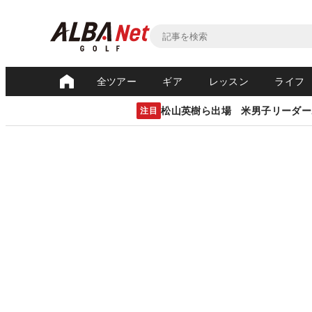
全ツアー
ギア
レッスン
ライフ
松山英樹ら出場 米男子リーダー
注目