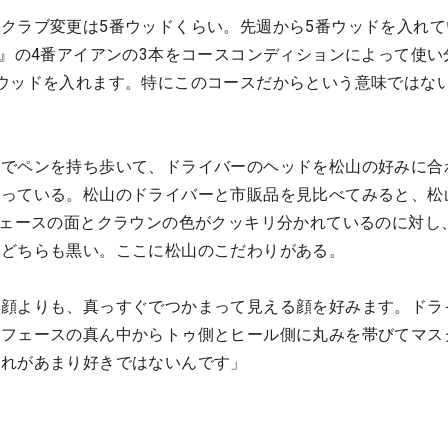
クラブ変更は5番ウッドくらい。先週から5番ウッドを入れて
5』の4番アイアンの3本をコースコンディションによって使い
ウッドを入れます。特にこのコースだからという意味ではな
場でペンを持ち歩いて、ドライバーのヘッドを松山の好みに合
なっている。松山のドライバーと市販品を見比べてみると、松
フェースの面とクラウンの色がクッキリ分かれているのに対し
はどちらも黒い。ここに松山のこだわりがある。
る顔よりも、真っすぐでつかまって見える顔を好みます。ドラ
、フェースの真ん中からトゥ側とヒール側に丸みを帯びてマス
それがあまり好きではないんです」