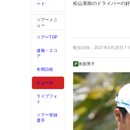
松山英樹のドライバーの
ード
ツアーメニ
ュー
ツアーTOP
配信日時：
2021年5月20日 1
速報・スコ
ア
米国男子
年間日程
ニュース
ライブフォ
ト
ツアー登録
選手