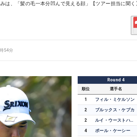
好みは、「髪の毛一本分凹んで見える顔」【ツアー担当に聞く
1時54分
Round
4
順位
選手名
1
フィル・ミケルソン
2
ブルックス・ケプカ
2
ルイ・ウーストハウゼン
4
ポール・ケーシー