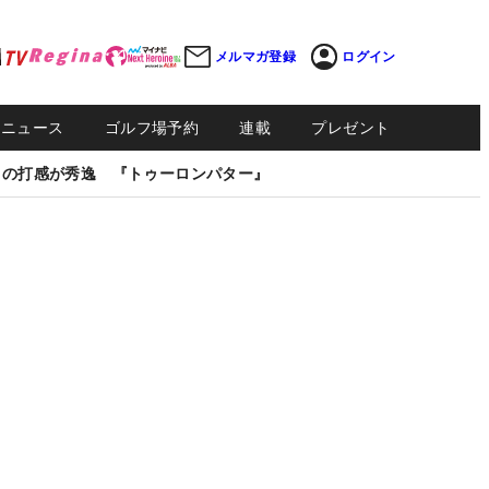
メルマガ登録
ログイン
Sニュース
ゴルフ場予約
連載
プレゼント
しの打感が秀逸 『トゥーロンパター』