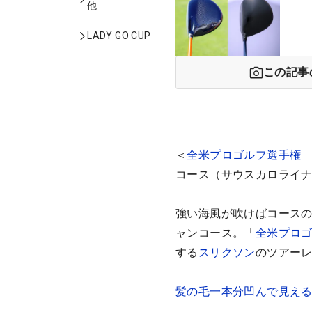
他
LADY GO CUP
この記事
＜
全米プロゴルフ選手権
コース（サウスカロライナ州
強い海風が吹けばコースの
ャンコース。「
全米プロ
する
スリクソン
のツアー
髪の毛一本分凹んで見え