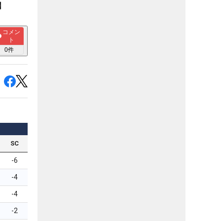
】
コメン
ト
0
件
SC
-6
-4
-4
-2