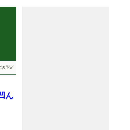
放送予定
凹ん