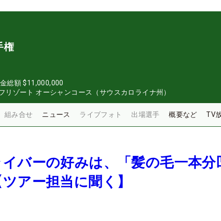
手権
金総額
$11,000,000
フリゾート オーシャンコース（サウスカロライナ州）
組み合せ
ニュース
ライブフォト
出場選手
概要など
TV
ライバーの好みは、「髪の毛一本分
【ツアー担当に聞く】