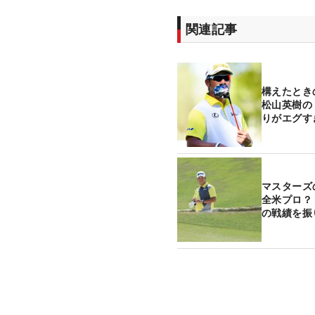
関連記事
構えたとき
松山英樹の
りがエグす
マスターズ
全米プロ？
の戦績を振