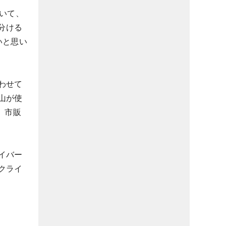
いて、
分ける
いと思い
わせて
山が使
、市販
イバー
クライ