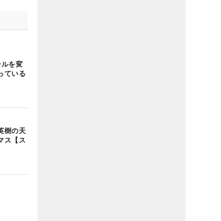
ールを変
っている
英樹の天
マス【ス