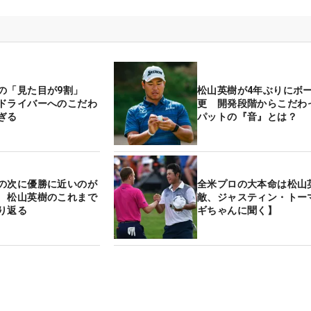
の「見た目が9割」
松山英樹が4年ぶりにボ
ドライバーへのこだわ
更 開発段階からこだわ
ぎる
パットの『音』とは？
の次に優勝に近いのが
全米プロの大本命は松山
 松山英樹のこれまで
敵、ジャスティン・トー
り返る
ギちゃんに聞く】