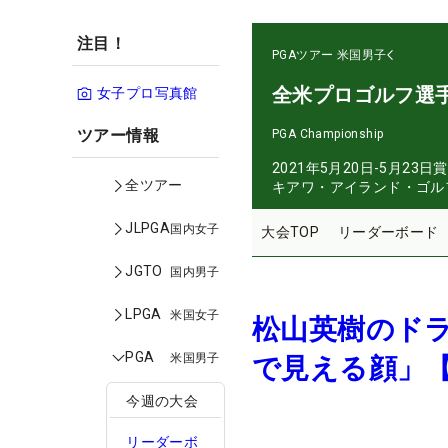
注目！
PGAツアー
米国男子
全米プロゴルフ選
女子プロ写真館
ツアー情報
PGA Championship
2021年5月20日-5月23日
賞
全ツアー
キアワ・アイランド・ゴル
JLPGA
国内女子
大会TOP
リーダーボード
JGTO
国内男子
LPGA
米国女子
松山英樹のド
PGA
米国男子
で見える顔」
今週の大会
リーダーボ