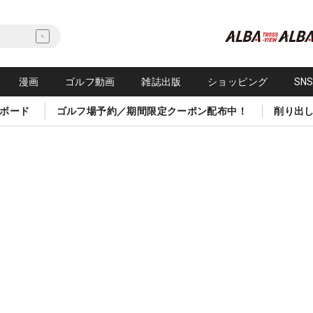
漫画
ゴルフ動画
雑誌出版
ショッピング
SN
ボード
ゴルフ場予約／期間限定クーポン配布中！
削り出