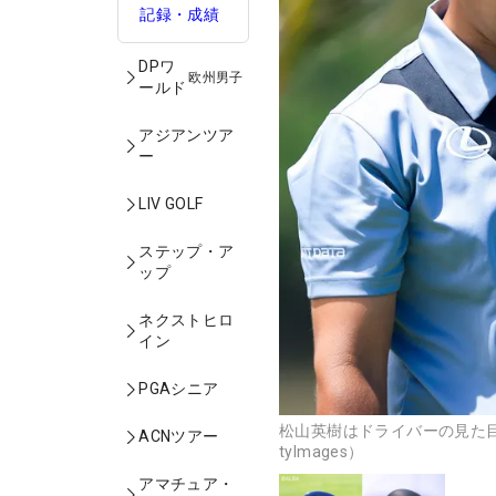
記録・成績
DPワ
欧州男子
ールド
アジアンツア
ー
LIV GOLF
ステップ・ア
ップ
ネクストヒロ
イン
PGAシニア
松山英樹はドライバーの見た目
ACNツアー
tyImages）
アマチュア・