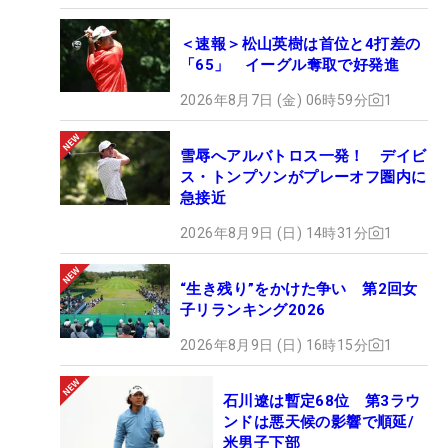
＜速報＞松山英樹は首位と4打差の
「65」 イーグル奪取で好発進
2026年8月7日 (金) 06時59分
1
雪辱へアルバトロス一発！ デイビ
ス・トンプソンがプレーオフ圏内に
急接近
2026年8月9日 (日) 14時31分
1
“生き残り”をかけた争い 第2回女
子リランキング2026
2026年8月9日 (日) 16時15分
1
石川遼は暫定68位 第3ラウ
ンドは悪天候の影響で順延/
米男子下部