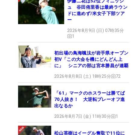
伊藤二花は52位フィニッシ
ュ 谷田侑里香は最終ラウン
ドに進めず/米女子下部ツア
ー
2026年8月9日 (日) 07時35分
1
初出場の鳥海颯汰が岩手県オープン
初V「この大会を機にどんどん上
に」 シニアの部は宮本勝昌が連覇
2026年8月8日 (土) 18時25分
72
「61」マークのホスラーは勝てば
70人抜き！ 大逆転プレーオフ進
出なるか
2026年8月7日 (金) 11時30分
1
松山英樹はイーグル奪取で11位に