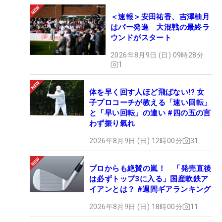
＜速報＞安田祐香、吉澤柚月
はパー発進 大混戦の最終ラ
ウンドがスタート
2026年8月9日 (日) 09時28分
1
体を早く回す人ほど飛ばない!? 女
子プロコーチが教える「速い回転」
と「早い回転」の違い #四の五の言
わず振り氣れ
2026年8月9日 (日) 12時00分
31
プロからも絶賛の嵐！ 「発売直後
は必ずトップ3に入る」国産軟鉄ア
イアンとは？ #週間ギアランキング
2026年8月9日 (日) 18時00分
11