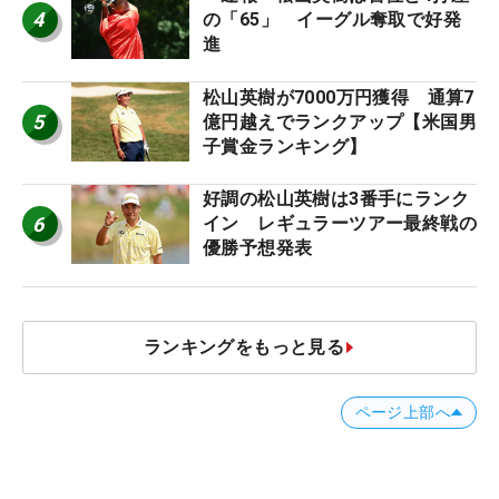
4
の「65」 イーグル奪取で好発
進
松山英樹が7000万円獲得 通算7
5
億円越えでランクアップ【米国男
子賞金ランキング】
好調の松山英樹は3番手にランク
6
イン レギュラーツアー最終戦の
優勝予想発表
ランキングをもっと見る
ページ上部へ