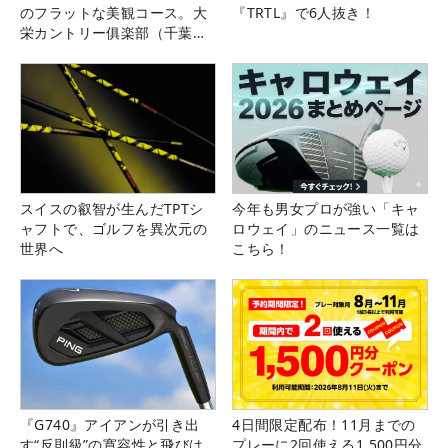
のフラットな美観コース。大
『TRTL』で6人抜き！
栄カントリー俱楽部（千葉
県）
スイスの叡智が生んだTPTシ
今年も男女プロが強い「キャ
ャフトで、ゴルフを異次元の
ロウェイ」のニュース一覧は
世界へ
こちら！
『G740』アイアンが引き出
4日間限定配布！11月までの
す“反則級”の寛容性と飛びは
プレーに2回使える1,500円分