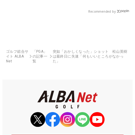
Recommended by
ゴルフ総合サ
「PGA」
突如「おかしくなった」ショット 松山英樹
イト ALBA
の記事一
は最終日に失速「何もいいところがなかっ
Net
覧
た」