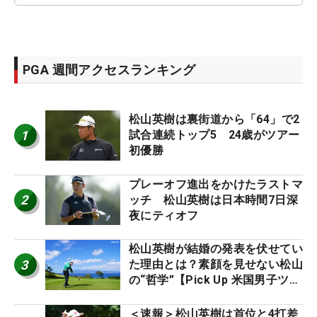
PGA 週間アクセスランキング
松山英樹は裏街道から「64」で2
1
試合連続トップ5 24歳がツアー
初優勝
プレーオフ進出をかけたラストマ
2
ッチ 松山英樹は日本時間7日深
夜にティオフ
松山英樹が結婚の発表を伏せてい
3
た理由とは？素顔を見せない松山
の“哲学”【Pick Up 米国男子ツア
ー十大ニュース】
＜速報＞松山英樹は首位と4打差