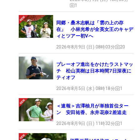
1
同郷・桑木志帆は「雲の上の存
在」 小林光希が全英女王のキャデ
ィとツアー初Vへ
2026年8月9日 (日) 08時03分
20
プレーオフ進出をかけたラストマッ
チ 松山英樹は日本時間7日深夜に
ティオフ
2026年8月5日 (水) 08時18分
1
＜速報＞吉澤柚月が単独首位ター
ン 安田祐香、永井花奈2差追走
2026年8月9日 (日) 11時32分
1