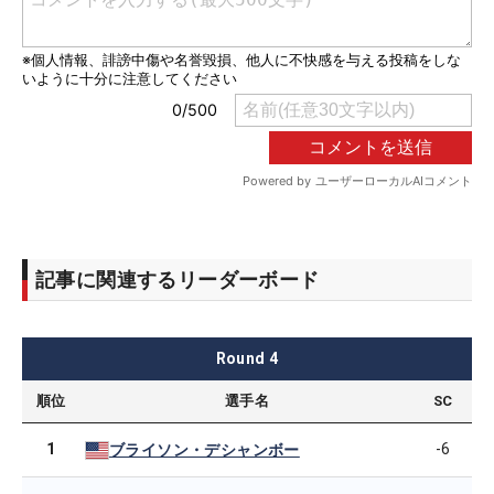
記事に関連するリーダーボード
Round
4
順位
選手名
SC
1
-6
ブライソン・デシャンボー