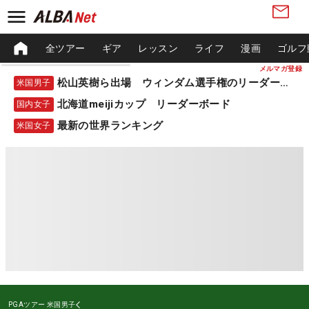
全ツアー
ギア
レッスン
ライフ
漫画
ゴルフ
メルマガ登録
松山英樹ら出場 ウィンダム選手権のリーダーボード
米国男子
北海道meijiカップ リーダーボード
国内女子
最新の世界ランキング
米国女子
PGAツアー
米国男子