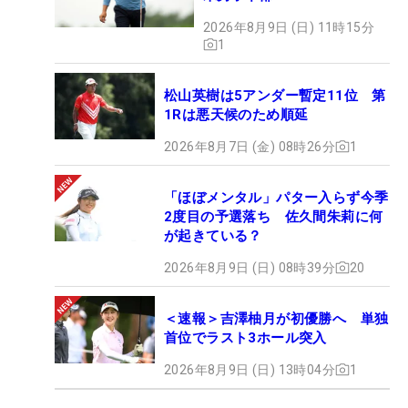
2026年8月9日 (日) 11時15分
1
松山英樹は5アンダー暫定11位 第
1Rは悪天候のため順延
2026年8月7日 (金) 08時26分
1
「ほぼメンタル」パター入らず今季
2度目の予選落ち 佐久間朱莉に何
が起きている？
2026年8月9日 (日) 08時39分
20
＜速報＞吉澤柚月が初優勝へ 単独
首位でラスト3ホール突入
2026年8月9日 (日) 13時04分
1