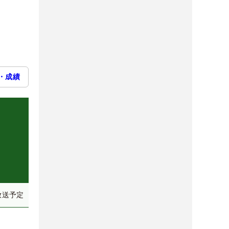
・成績
）
放送予定