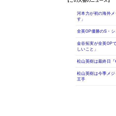
【この大会のニュース】
河本力が初の海外メ
す」
全英OP優勝のS・
金谷拓実が全英OP
しいこと」
松山英樹は最終日『
松山英樹は今季メジャ
王手