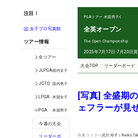
注目！
PGAツアー
米国男子
全英オープン
女子プロ写真館
ツアー情報
The Open Championship
2025年7月17日-7月20日
賞
全ツアー
大会TOP
リーダーボード
JLPGA
国内女子
JGTO
国内男子
[写真] 全盛
LPGA
米国女子
ェフラーが見
PGA
米国男子
今週の大会
所属
ライター
武川 玲子
/
Reiko T
リーダーボ