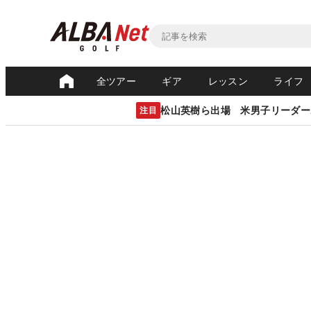
全ツアー
ギア
レッスン
ライフ
松山英樹ら出場 米男子リーダー
注目