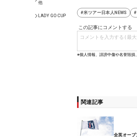
他
#米ツアー日本人NEWS
LADY GO CUP
関連記事
全英オープ