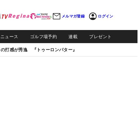
メルマガ登録
ログイン
Sニュース
ゴルフ場予約
連載
プレゼント
しの打感が秀逸 『トゥーロンパター』