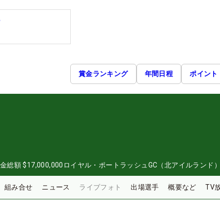
ー
賞金ランキング
年間日程
ポイント
金総額
$17,000,000
ロイヤル・ポートラッシュGC（北アイルランド
組み合せ
ニュース
ライブフォト
出場選手
概要など
TV