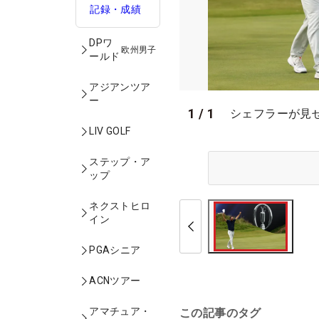
記録・成績
DPワ
欧州男子
ールド
アジアンツア
ー
1
/
1
シェフラーが見せ
LIV GOLF
ステップ・ア
ップ
ネクストヒロ
イン
PGAシニア
ACNツアー
アマチュア・
この記事のタグ