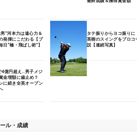
最終成績＆獲得賞金額
ぶ男”河本力は遠心力＆
タテ振りからヨコ振りに
の発揮にこだわる【プ
英樹のスイングをプロコ
毎日“極・飛ばし術”】
説【連続写真】
で4億円超え…男子メジ
の賞金増額に歯止め？
ンに続き全英オープン
へ
ール・成績