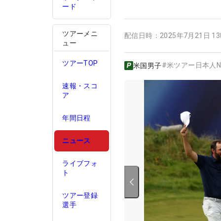
ード
ツアーメニ
配信日時：
2025年7月21日 1
ュー
ツアーTOP
#
米ツアー日本人N
米国男子
速報・スコ
ア
年間日程
ニュース
ライブフォ
ト
ツアー登録
選手