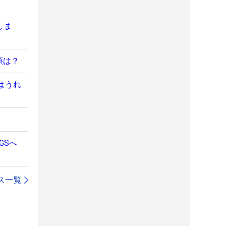
しま
額は？
はうれ
GSへ
ス一覧