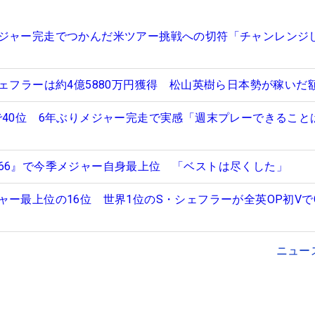
ジャー完走でつかんだ米ツアー挑戦への切符「チャンレンジ
シェフラーは約4億5880万円獲得 松山英樹ら日本勢が稼いだ
で40位 6年ぶりメジャー完走で実感「週末プレーできること
66』で今季メジャー自身最上位 「ベストは尽くした」
ー最上位の16位 世界1位のS・シェフラーが全英OP初Vで
ニュー