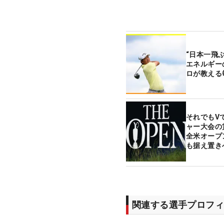
“日本一飛
エネルギー
ロが教える
それでもV
ャー大会
全米オープ
も据え置き
関連する選手プロフィ