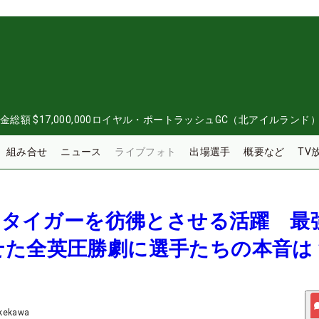
金総額
$17,000,000
ロイヤル・ポートラッシュGC（北アイルランド
組み合せ
ニュース
ライブフォト
出場選手
概要など
TV
期のタイガーを彷彿とさせる活躍 最
せた全英圧勝劇に選手たちの本音は
akekawa