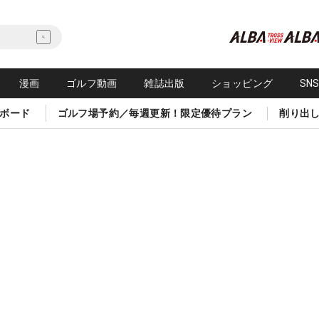
漫画
ゴルフ動画
雑誌出版
ショッピング
SN
ボード
ゴルフ場予約／毎週更新！限定優待プラン
削り出