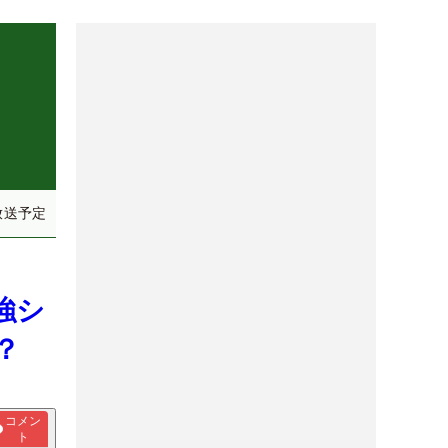
）
放送予定
強シ
？
コメン
ト