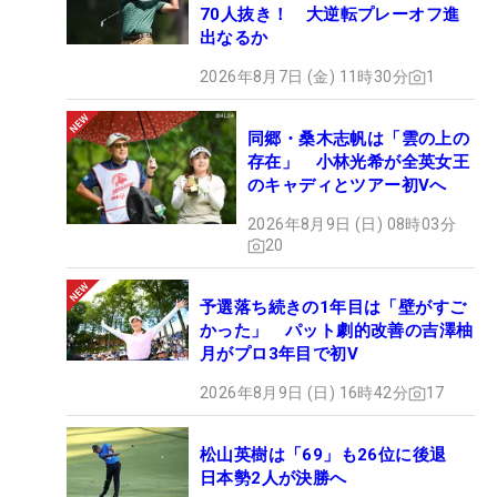
70人抜き！ 大逆転プレーオフ進
出なるか
2026年8月7日 (金) 11時30分
1
同郷・桑木志帆は「雲の上の
存在」 小林光希が全英女王
のキャディとツアー初Vへ
2026年8月9日 (日) 08時03分
20
予選落ち続きの1年目は「壁がすご
かった」 パット劇的改善の吉澤柚
月がプロ3年目で初V
2026年8月9日 (日) 16時42分
17
松山英樹は「69」も26位に後退
日本勢2人が決勝へ