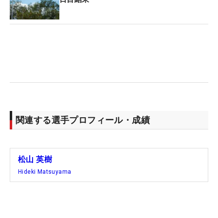
クス』は「111」に達した。熱中症のなりやすさ
は“非常に危険”とされる値で、この数字はPGAツア
ーの最高記録とも言われている。
「きょうは（汗がしみこんだ）シャツのおかげで、
体重が5ポンド（約2キロ）増えた」とスピースが言
えば、単独首位に立ったルーカス・グローバー（米
国）は「今朝、シャワーを浴びてもこんなに濡れな
かったよ」と苦笑いを浮かべるしかなかった。
関連する選手プロフィール・成績
一番の被害を被ったのは、米ツアー通算4勝のハリ
ス・イングリッシュ（米国）と、そのキャディを務
松山 英樹
めるエリック・ラーソン氏だろう。
Hideki Matsuyama
イングリッシュが2ホール目の11番にさしかかった
ときだった。ラーソン氏は靴紐を結ぼうとかがみ、
立ち上がった途端にふらついた。熱中症だった。