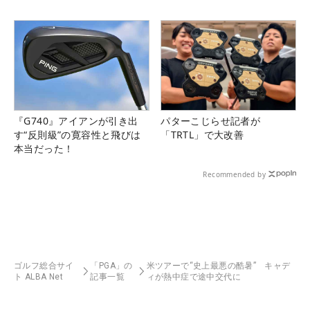
『G740』アイアンが引き出
パターこじらせ記者が
す“反則級”の寛容性と飛びは
「TRTL」で大改善
本当だった！
Recommended by
ゴルフ総合サイ
「PGA」の
米ツアーで“史上最悪の酷暑” キャデ
ト ALBA Net
記事一覧
ィが熱中症で途中交代に