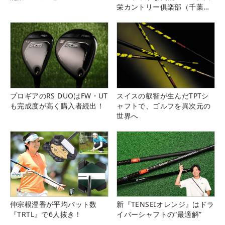
栄カントリー俱楽部（千葉
県）
プロギアのRS DUOはFW・UT
スイスの叡智が生んだTPTシ
も完成度が高く購入者続出！
ャフトで、ゴルフを異次元の
世界へ
仲宗根澄香が平均パット数
新『TENSEIオレンジ』はドラ
『TRTL』で6人抜き！
イバーシャフトの“最適解”