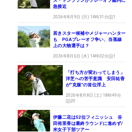
ス・トンプソンがプレーオフ圏内に
急接近
2026年8月9日 (日) 14時31分
1
若きスター候補やメジャーハンター
も PGAプレーオフ争い、当落線
上の大物選手は？
2026年8月6日 (木) 14時02分
1
「打ち方が変わってしまう」
洋芝への苦手意識 安田祐香
が“克服”の首位浮上
2026年8月8日 (土) 18時49分
20
伊藤二花は52位フィニッシュ 谷
田侑里香は最終ラウンドに進めず/
米女子下部ツアー