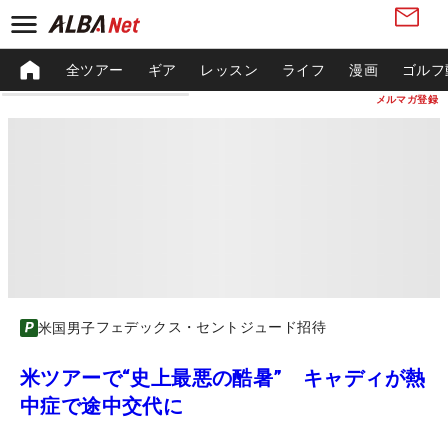
全ツアー
ギア
レッスン
ライフ
漫画
ゴルフ
メルマガ登録
フェデックス・セントジュード招待
米国男子
米ツアーで“史上最悪の酷暑” キャディが熱
中症で途中交代に