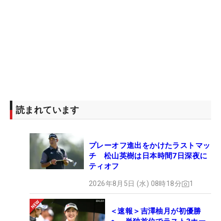
ラーソン氏は点滴で治療を受けることになり、イン
グリッシュは“キャディ交代”を余儀なくされた。幸
い、たまたまギャラリーとして訪れていたゴルフプ
ロ、アンドリュー・アーゴツィンガーがバッグを担
ぐことになり、プレーを継続することができた。こ
の日イングリッシュは「71」と1つ落とし、トータ
ル1オーバー・57位タイに後退した。
読まれています
このプレーオフシリーズ第1戦には、松山英樹らポ
イントランキング上位70人が出場。第2戦には50人
プレーオフ進出をかけたラストマッ
チ 松山英樹は日本時間7日深夜に
のみが進出できるため、今大会で20人が蹴落とされ
ティオフ
る。生き残りをかけた“熱戦”は週末も続く。
2026年8月5日 (水) 08時18分
1
＜速報＞吉澤柚月が初優勝