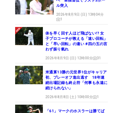
へ 単独首位でラスト3ホー
ル突入
2026年8月9日 (日) 13時04分
1
体を早く回す人ほど飛ばない!? 女
子プロコーチが教える「速い回転」
と「早い回転」の違い #四の五の言
わず振り氣れ
2026年8月9日 (日) 12時00分
31
米通算13勝の元世界1位がキャリア
初、プレーオフ進出逃す 18年連
続出場記録も終止符「何事も永遠に
続けられない」
2026年8月8日 (土) 10時00分
1
「61」マークのホスラーは勝てば