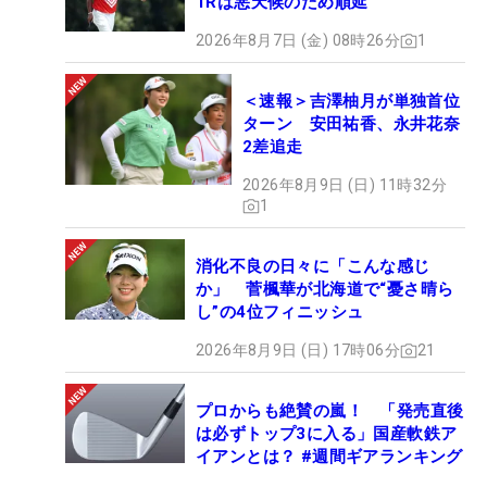
1Rは悪天候のため順延
2026年8月7日 (金) 08時26分
1
＜速報＞吉澤柚月が単独首位
ターン 安田祐香、永井花奈
2差追走
2026年8月9日 (日) 11時32分
1
消化不良の日々に「こんな感じ
か」 菅楓華が北海道で“憂さ晴ら
し”の4位フィニッシュ
2026年8月9日 (日) 17時06分
21
プロからも絶賛の嵐！ 「発売直後
は必ずトップ3に入る」国産軟鉄ア
イアンとは？ #週間ギアランキング