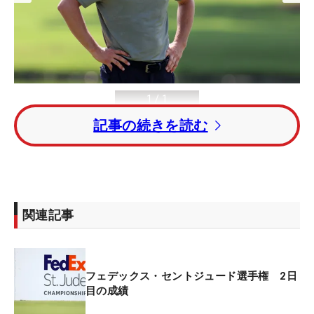
1
/
1
ジョーダン・スピースのウェアは汗でびしょ濡れに （撮影：GettyImage
記事の続きを読む
s）
関連記事
＜フェデックス・セントジュード選手権 2日目
◇11日◇TPCサウスウィンド（米テネシー州）
フェデックス・セントジュード選手権 2日
◇7243ヤード・パー70＞
目の成績