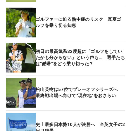
コースを歩く選手たちのウェアはずぶ濡れだった。
雨のせいではない。PGAツアー史上“最悪の暑さ”に
ゴルファーに迫る熱中症のリスク 真夏ゴ
より、湧き出る汗を止められなかったからだ。
ルフを乗り切る知恵
記録的な猛暑に見舞われる日本列島。今年は世界で
も『観測史上最も暑い夏』になるという推測もされ
初日の最高気温32度超に「ゴルフをしてい
ているが、それを象徴するような暑さがTPCサウス
たかも分からない」という声も… 選手たち
ウィンドを襲った。
は“酷暑”をどう乗り切った？
「キャディには『こんな暑さ、何でもないよ』って
言ってたんだけど、きょうになって僕の間違いに気
松山英樹は57位でプレーオフシリーズへ
づいたよ。いつもとは違う暑さだ」
最終戦出場へ向けて“現在地”をおさらい
そう語ったのは、トータル9アンダー・単独2位につ
けたジョーダン・スピース（米国）。この日の午
史上最多日本勢10人が決勝へ 全英女子の2
後、気温と湿度で計算される指針『ヒートインデッ
日目結果