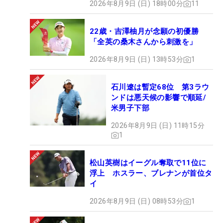
2026年8月9日 (日) 18時00分
11
22歳・吉澤柚月が念願の初優勝
「全英の桑木さんから刺激を」
2026年8月9日 (日) 13時53分
1
石川遼は暫定68位 第3ラウ
ンドは悪天候の影響で順延/
米男子下部
2026年8月9日 (日) 11時15分
1
松山英樹はイーグル奪取で11位に
浮上 ホスラー、ブレナンが首位タ
イ
2026年8月9日 (日) 08時53分
1