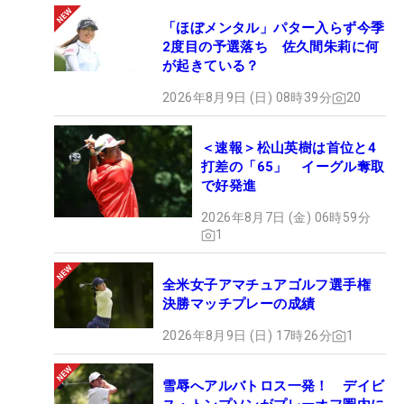
「ほぼメンタル」パター入らず今季
2度目の予選落ち 佐久間朱莉に何
が起きている？
2026年8月9日 (日) 08時39分
20
＜速報＞松山英樹は首位と4
打差の「65」 イーグル奪取
で好発進
2026年8月7日 (金) 06時59分
1
全米女子アマチュアゴルフ選手権
決勝マッチプレーの成績
2026年8月9日 (日) 17時26分
1
雪辱へアルバトロス一発！ デイビ