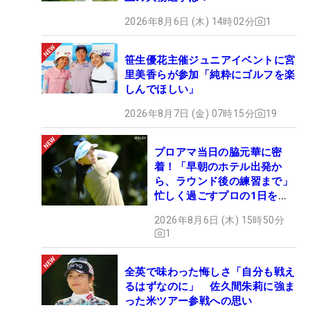
2026年8月6日 (木) 14時02分
1
笹生優花主催ジュニアイベントに宮
里美香らが参加「純粋にゴルフを楽
しんでほしい」
2026年8月7日 (金) 07時15分
19
プロアマ当日の脇元華に密
着！「早朝のホテル出発か
ら、ラウンド後の練習まで」
忙しく過ごすプロの1日を公
開
2026年8月6日 (木) 15時50分
1
全英で味わった悔しさ「自分も戦え
るはずなのに」 佐久間朱莉に強ま
った米ツアー参戦への思い