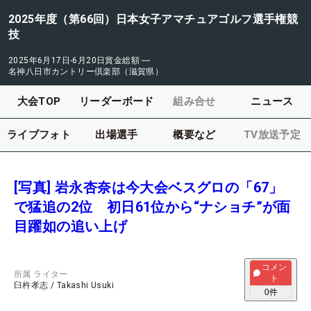
2025年度（第66回）日本女子アマチュアゴルフ選手権競
技
2025年6月17日-6月20日
賞金総額
―
名神八日市カントリー倶楽部（滋賀県）
大会TOP
リーダーボード
組み合せ
ニュース
ライブフォト
出場選手
概要など
TV放送予定
[写真] 岩永杏奈は今大会ベスグロの「67」
で猛追の2位 初日61位から“ナショチ”が面
目躍如の追い上げ
コメン
所属
ライター
ト
臼杵孝志
/
Takashi Usuki
0
件