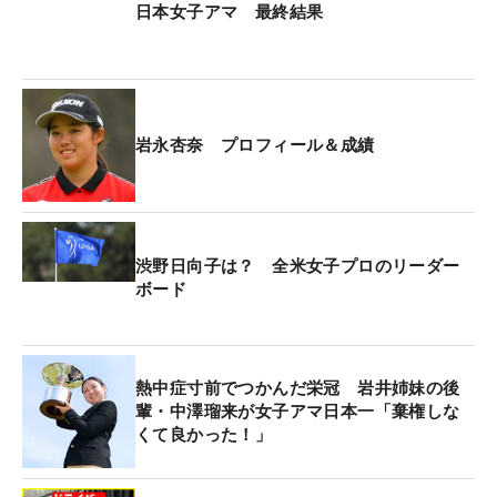
日本女子アマ 最終結果
岩永杏奈 プロフィール＆成績
渋野日向子は？ 全米女子プロのリーダー
ボード
熱中症寸前でつかんだ栄冠 岩井姉妹の後
輩・中澤瑠来が女子アマ日本一「棄権しな
くて良かった！」