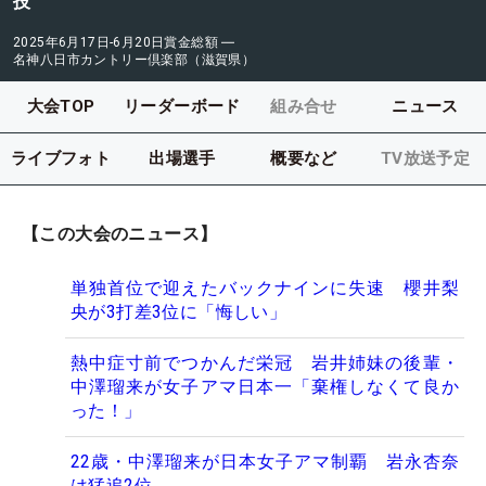
技
2025年6月17日-6月20日
賞金総額
―
名神八日市カントリー倶楽部（滋賀県）
大会TOP
リーダーボード
組み合せ
ニュース
ライブフォト
出場選手
概要など
TV放送予定
【この大会のニュース】
単独首位で迎えたバックナインに失速 櫻井梨
央が3打差3位に「悔しい」
熱中症寸前でつかんだ栄冠 岩井姉妹の後輩・
中澤瑠来が女子アマ日本一「棄権しなくて良か
った！」
22歳・中澤瑠来が日本女子アマ制覇 岩永杏奈
は猛追2位