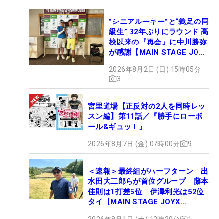
”シニアルーキー”と“義足の同
級生” 32年ぶりにラウンド 高
校以来の『再会』に中川勝弥
が感謝【MAIN STAGE JOYX
OPEN】
2026年8月2日 (日) 15時05分
3
宮里道場【正反対の2人を同時レッ
スン編】第11話／『勝手にローボ
ール&ギュッ！』
2026年8月7日 (金) 07時00分
9
＜速報＞最終組がハーフターン 出
水田大二郎らが首位グループ 藤本
佳則は1打差5位 伊澤利光は52位
タイ【MAIN STAGE JOYX
OPEN】
2026年8月1日 (土) 12時20分
1