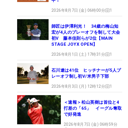
中！
2026年8月7日 (金) 06時00分
1
師匠は伊澤利光！ 34歳の梅山知
宏が4人のプレーオフを制して大会
初V 藤本佳則らが2位【MAIN
STAGE JOYX OPEN】
2026年8月1日 (土) 17時31分
1
石川遼は41位 ヒッチナーが5人プ
レーオフ制し初V/米男子下部
2026年8月3日 (月) 12時12分
1
＜速報＞松山英樹は首位と4
打差の「65」 イーグル奪取
で好発進
2026年8月7日 (金) 06時59分