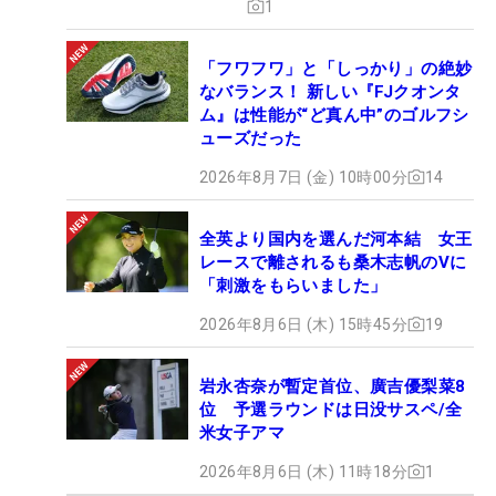
1
「フワフワ」と「しっかり」の絶妙
なバランス！ 新しい『FJクオンタ
ム』は性能が“ど真ん中”のゴルフシ
ューズだった
2026年8月7日 (金) 10時00分
14
全英より国内を選んだ河本結 女王
レースで離されるも桑木志帆のVに
「刺激をもらいました」
2026年8月6日 (木) 15時45分
19
岩永杏奈が暫定首位、廣吉優梨菜8
位 予選ラウンドは日没サスペ/全
米女子アマ
2026年8月6日 (木) 11時18分
1