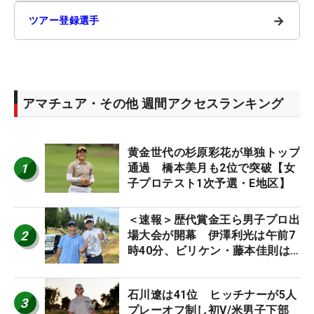
→
ツアー登録選手
アマチュア・その他 週間アクセスランキング
黄金世代の杉原彩花が単独トップ
1
通過 橋本美月も2位で突破【女
子プロテスト1次予選・E地区】
＜速報＞歴代賞金王ら男子プロ出
2
場大会が開幕 伊澤利光は午前7
時40分、ビリケン・藤本佳則は
午前9時30分にティオフ【MAIN
STAGE JOYX OPEN】
石川遼は41位 ヒッチナーが5人
3
プレーオフ制し初V/米男子下部