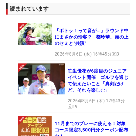
読まれています
「ボトッ！って音が…」ラウンド中
にまさかの珍客!? 都玲華、頭の上
のセミと“共演”
2026年8月6日 (木) 16時45分
3
笹生優花が6度目のジュニア
イベント開催 ゴルフを通じ
て伝えたいこと「真剣だけ
ど、それを楽しむ」
2026年8月6日 (木) 17時43分
19
11月までのプレーに使える！対象
コース限定3,500円分クーポン配布