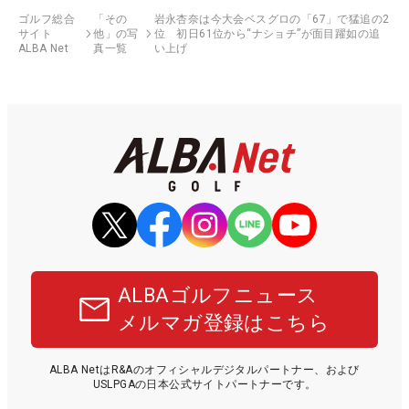
ゴルフ総合
「その
岩永杏奈は今大会ベスグロの「67」で猛追の2
サイト
他」の写
位 初日61位から“ナショチ”が面目躍如の追
ALBA Net
真一覧
い上げ
ALBAゴルフニュース
メルマガ登録はこちら
ALBA NetはR&Aのオフィシャルデジタルパートナー、および
USLPGAの日本公式サイトパートナーです。