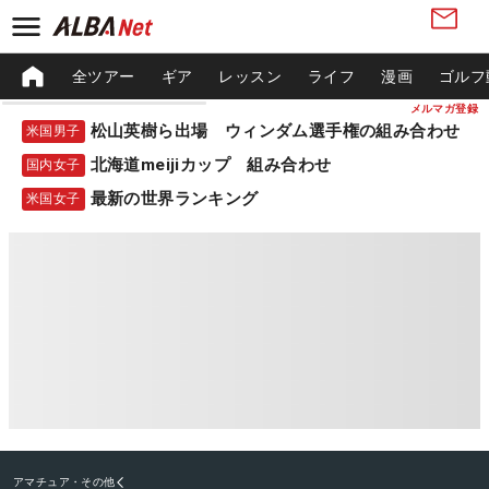
全ツアー
ギア
レッスン
ライフ
漫画
ゴルフ
メルマガ登録
松山英樹ら出場 ウィンダム選手権の組み合わせ
米国男子
北海道meijiカップ 組み合わせ
国内女子
最新の世界ランキング
米国女子
アマチュア・その他