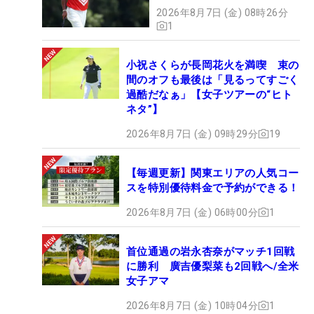
2026年8月7日 (金) 08時26分
1
小祝さくらが長岡花火を満喫 束の
間のオフも最後は「見るってすごく
過酷だなぁ」【女子ツアーの“ヒト
ネタ”】
2026年8月7日 (金) 09時29分
19
【毎週更新】関東エリアの人気コー
スを特別優待料金で予約ができる！
2026年8月7日 (金) 06時00分
1
首位通過の岩永杏奈がマッチ1回戦
に勝利 廣吉優梨菜も2回戦へ/全米
女子アマ
2026年8月7日 (金) 10時04分
1