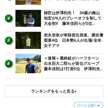
師匠は伊澤利光！ 34歳の梅山
4
知宏が4人のプレーオフを制して
大会初V 藤本佳則らが2位
【MAIN STAGE JOYX OPEN】
岩永杏奈が単独首位発進、廣吉優
5
梨菜4位 日本勢6人が出場/全米
女子アマ
＜速報＞最終組がハーフターン
6
出水田大二郎らが首位グループ
藤本佳則は1打差5位 伊澤利光
は52位タイ【MAIN STAGE
JOYX OPEN】
ランキングをもっと見る
ページ上部へ