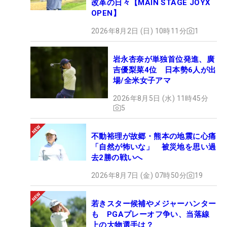
改革の日々【MAIN STAGE JOYX
OPEN】
2026年8月2日 (日) 10時11分
1
岩永杏奈が単独首位発進、廣
吉優梨菜4位 日本勢6人が出
場/全米女子アマ
2026年8月5日 (水) 11時45分
5
不動裕理が故郷・熊本の地震に心痛
「自然が怖いな」 被災地を思い過
去2勝の戦いへ
2026年8月7日 (金) 07時50分
19
若きスター候補やメジャーハンター
も PGAプレーオフ争い、当落線
上の大物選手は？