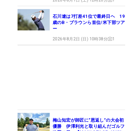
石川遼は7打差41位で最終日ヘ 19
歳のB・ブラウンら首位/米下部ツア
ー
2026年8月2日 (日) 10時38分
1
梅山知宏が師匠に“恩返し”の大会初
優勝 伊澤利光と取り組んだゴルフ