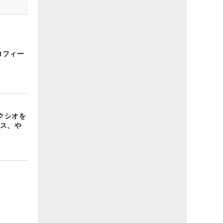
ロフィー
クシオを
クス、や