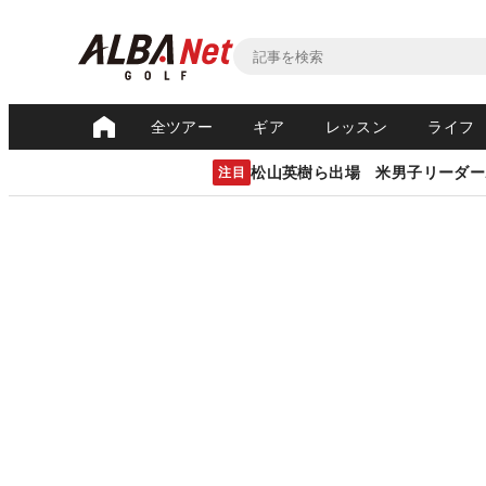
全ツアー
ギア
レッスン
ライフ
松山英樹ら出場 米男子リーダー
注目