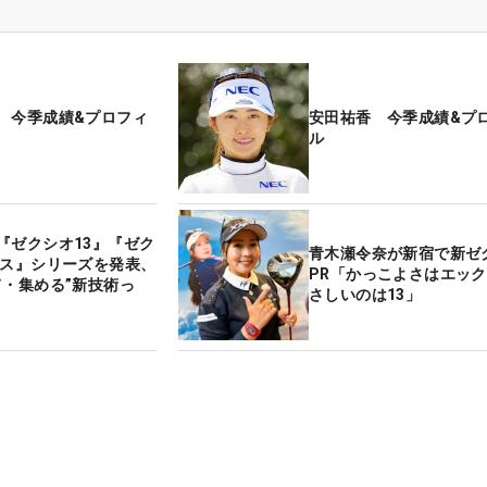
 今季成績&プロフィ
安田祐香 今季成績&プ
ル
『ゼクシオ13』『ゼク
青木瀬令奈が新宿で新ゼ
クス』シリーズを発表、
PR「かっこよさはエッ
て・集める”新技術っ
さしいのは13」