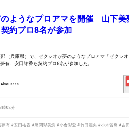
”のようなプロアマを開催 山下美
契約プロ8名が参加
楽部（兵庫県）で、ゼクシオが夢のようなプロアマ「ゼクシオ
夢有、安田祐香ら契約プロ8名が参加した。
/
Akari Kasai
18時02分
美夢有
#
安田祐香
#
尾関彩美悠
#
小倉彩愛
#
竹田麗央
#
小木曽喬
#
吉