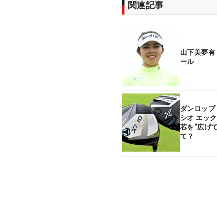
関連記事
山下美夢有
ール
ダンロップ
シオ エッ
芯を“広げ
て？