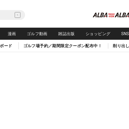
漫画
ゴルフ動画
雑誌出版
ショッピング
SN
ボード
ゴルフ場予約／期間限定クーポン配布中！
削り出