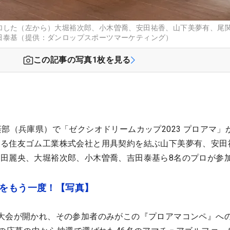
加した（左から）大堀裕次郎、小木曽喬、安田祐香、山下美夢有、尾
田泰基（提供：ダンロップスポーツマーケティング）
この記事の写真
1
枚を見る
楽部（兵庫県）で「ゼクシオドリームカップ2023 プロアマ」
する住友ゴム工業株式会社と用具契約を結ぶ山下美夢有、安田
田麗央、大堀裕次郎、小木曽喬、吉田泰基ら8名のプロが参
顔をもう一度！【写真】
大会が開かれ、その参加者のみがこの『プロアマコンペ』へ