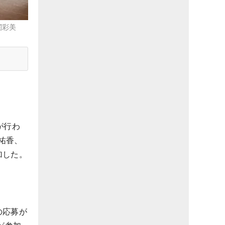
関彩美
が行わ
祐香、
加した。
の応募が