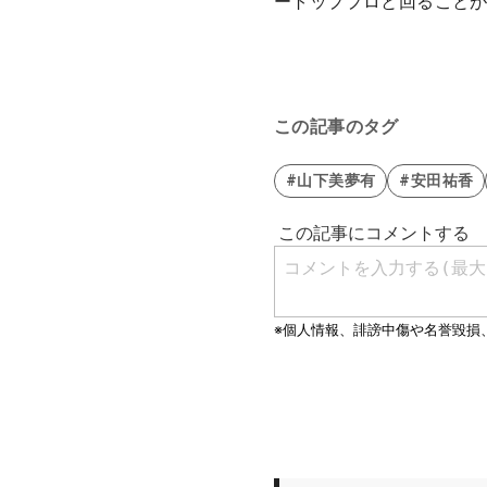
ートッププロと回ることが
この記事のタグ
#山下美夢有
#安田祐香