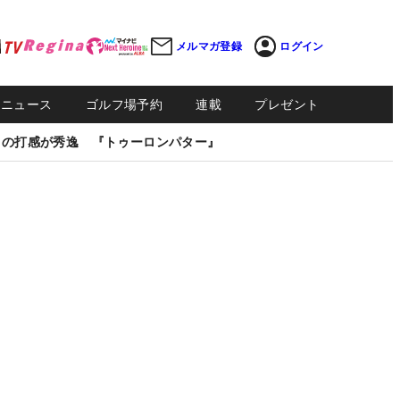
メルマガ登録
ログイン
Sニュース
ゴルフ場予約
連載
プレゼント
しの打感が秀逸 『トゥーロンパター』