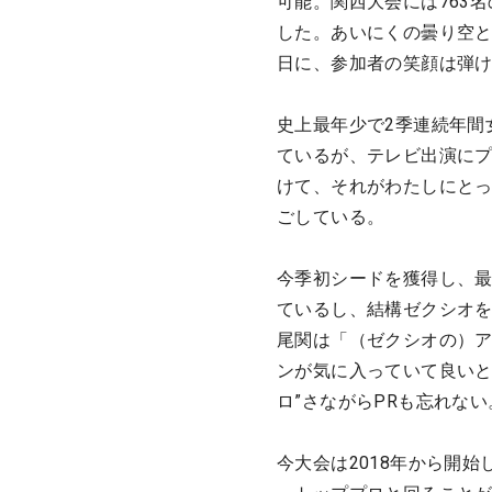
可能。関西大会には763
した。あいにくの曇り空
日に、参加者の笑顔は弾
史上最年少で2季連続年間
ているが、テレビ出演に
けて、それがわたしにと
ごしている。
今季初シードを獲得し、最
ているし、結構ゼクシオ
尾関は「（ゼクシオの）
ンが気に入っていて良いと
ロ”さながらPRも忘れない
今大会は2018年から開