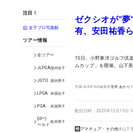
注目！
ゼクシオが“夢
女子プロ写真館
有、安田祐香ら
ツアー情報
全ツアー
15日、小野東洋ゴルフ倶
ムカップ」を開催。山下美
JLPGA
国内女子
JGTO
国内男子
所属
ALBA Net編集部
笠井 あかり
LPGA
米国女子
PGA
米国男子
配信日時：
2023年12月15日 
DPワ
欧州男子
ールド
アマチュア・その他
#
山下