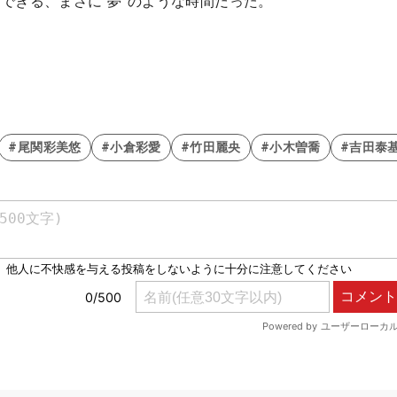
できる、まさに“夢”のような時間だった。
#尾関彩美悠
#小倉彩愛
#竹田麗央
#小木曽喬
#吉田泰