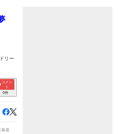
夢
ドリー
コメン
ト
0
件
田泰基