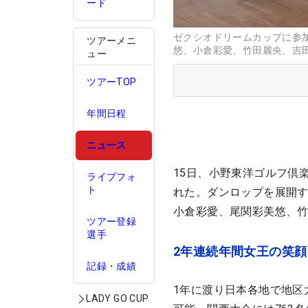
ード
ゼクシオドリームカップに参
ツアーメニ
悠、小倉彩愛、竹田麗央、吉
ュー
ツアーTOP
年間日程
ニュース
15日、小野東洋ゴルフ倶
ライブフォ
ト
れた。ダンロップを展開
小倉彩愛、尾関彩美悠、竹
ツアー登録
選手
2年連続年間女王の笑
記録・成績
1年に渡り日本各地で地区
LADY GO CUP