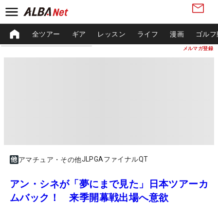
全ツアー
ギア
レッスン
ライフ
漫画
ゴルフ
メルマガ登録
JLPGAファイナルQT
アマチュア・その他
アン・シネが「夢にまで見た」日本ツアーカ
ムバック！ 来季開幕戦出場へ意欲