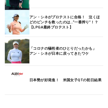
大事な試合だった」と、笑顔でゴールテープを切っ
た。
アン・シネがプロテストに合格！ 泣くほ
2017年に日本ツアー初参戦。QT出場のために正会
どのピンチを救ったのは…“一番搾り”！？
【LPGA最終プロテスト】
員の資格が必要になった19年には、最終プロテスト
に出場して一発合格を果たした。同年のQTでは25
位に入り、翌年の前半戦出場権を確保していたが、
年が明けると新型コロナウイルスが流行し、シネは
「コロナの犠牲者のひとりだったかも」
アン・シネが日本に戻ってきたワケ
日本に来ることができなかった。
そして今年、再びQTを突破し、来季からシネの“第2
章”が幕を開ける。楽しみにしていることはたくさん
ある。「出たかった試合」に、例年では開幕戦にあ
日本勢が好発進！ 米国女子QTの初日結果
たる「ダイキンオーキッドレディス」を挙げる。
「いままで出られなかった。その試合に出られるこ
とが光栄」と、自力で切符をつかんで出場できるこ
とを喜ぶ。