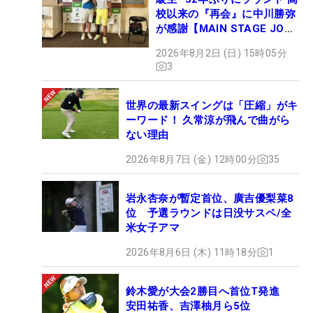
校以来の『再会』に中川勝弥
が感謝【MAIN STAGE JOYX
OPEN】
2026年8月2日 (日) 15時05分
3
世界の最新スイングは「圧縮」がキ
ーワード！ 久常涼が飛んで曲がら
ない理由
2026年8月7日 (金) 12時00分
35
岩永杏奈が暫定首位、廣吉優梨菜8
位 予選ラウンドは日没サスペ/全
米女子アマ
2026年8月6日 (木) 11時18分
1
鈴木愛が大会2勝目へ首位T発進
安田祐香、吉澤柚月ら5位