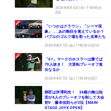
2026年8月5日 (水) 11時45分
5
「いつかはクラウン」「シーマ現
象」……あの熱狂を覚えているか？
バブルのゴルフ場を彩った名車たち
2026年8月7日 (金) 11時30分
10
「61」マークのホスラーは勝てば
70人抜き！ 大逆転プレーオフ進
出なるか
2026年8月7日 (金) 11時30分
1
師匠は伊澤利光！ 34歳の梅山知
宏が4人のプレーオフを制して大会
初V 藤本佳則らが2位【MAIN
STAGE JOYX OPEN】