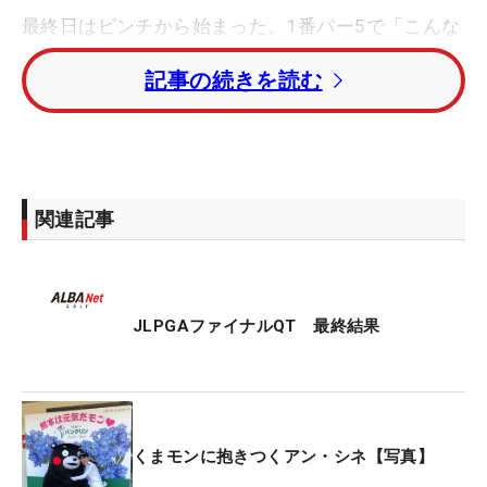
最終日はピンチから始まった。1番パー5で「こんな
に広いフェアウェイ」からの2打目が右の木に当た
記事の続きを読む
り、4オン2パットのボギー発進。そこからチャンス
が来ず、前半でさらに2つのボギーを喫して後退し
た。「そんなミスをしていたら、ダメな状況まで頭
に思い浮かんだ」と大叩きも頭をよぎったが、ハー
フターンで気持ちを切り替え、バックナインはオー
関連記事
ルパーで耐え抜いた。
「きょう一日が、まるで一週間のようです」。朝は
食事が問題なく喉を通ったが、スタート時間が近づ
JLPGAファイナルQT 最終結果
くにつれて、徐々に緊張を感じていた。「きょう一
日、もし私がいいプレーをできたら、来年は夢にま
で見たレギュラーツアーでプレーできる」。そう思
い始めると体が震えてきたが、そのプレッシャーを
くまモンに抱きつくアン・シネ【写真】
はねのけた。「優勝したような気持ち。それくらい