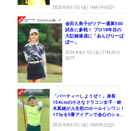
2026年8月7日 (金) 16時14分
1
金田久美子がツアー通算500
試合に参戦！ プロ18年目の
大記録達成に「あんびりーば
ぼー」
2026年8月7日 (金) 11時25分
19
「パーティーしようぜ！」身長
154cmの小さなドラコン女子・鈴
木真緒が人生初のホールインワン！
173yを5番アイアンで会心のショッ
ト
2026年8月7日 (金) 16時00分
1