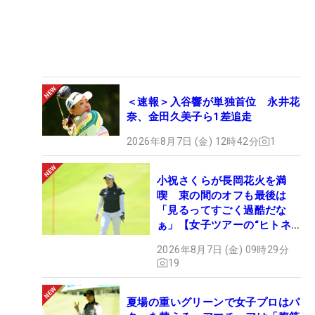
＜速報＞入谷響が単独首位 永井花
奈、金田久美子ら1差追走
2026年8月7日 (金) 12時42分
1
小祝さくらが長岡花火を満
喫 束の間のオフも最後は
「見るってすごく過酷だな
ぁ」【女子ツアーの“ヒトネ
タ”】
2026年8月7日 (金) 09時29分
19
夏場の重いグリーンで女子プロはパ