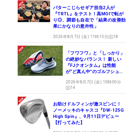
ください（笑）」。きょうの“一番搾り”は格別な味
パターこじらせギア担当2人が
になりそうだ。（文・笠井あかり）
『TRTL』をテスト！高MOIで転が
り◎、調節も自在で「結果の改善効
果にかなりの意外性」
2026年8月7日 (金) 11時15分
18
「フワフワ」と「しっかり」
の絶妙なバランス！ 新しい
『FJクオンタム』は性能
が“ど真ん中”のゴルフシュー
ズだった
2026年8月7日 (金) 10時00分
14
お助けドルフィンが激スピンに！
ノーメッキのキャスコ『DW-125G
High Spin』、9月11日デビュー
【打ってみた】