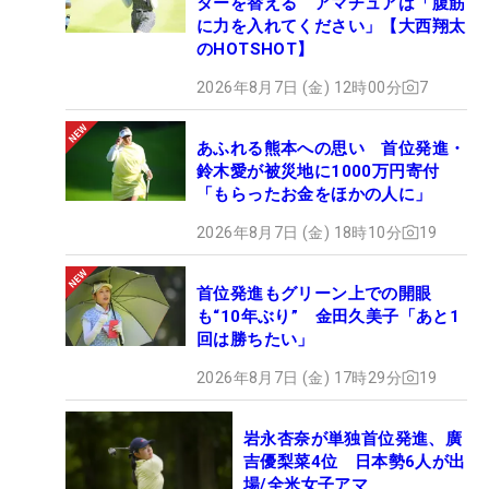
ターを替える アマチュアは「腹筋
に力を入れてください」【大西翔太
のHOTSHOT】
2026年8月7日 (金) 12時00分
7
あふれる熊本への思い 首位発進・
鈴木愛が被災地に1000万円寄付
「もらったお金をほかの人に」
2026年8月7日 (金) 18時10分
19
首位発進もグリーン上での開眼
も“10年ぶり” 金田久美子「あと1
回は勝ちたい」
2026年8月7日 (金) 17時29分
19
岩永杏奈が単独首位発進、廣
吉優梨菜4位 日本勢6人が出
場/全米女子アマ