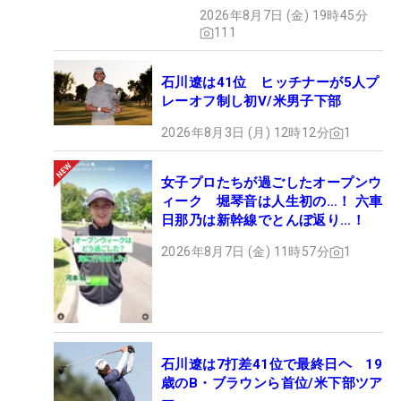
2026年8月7日 (金) 19時45分
111
石川遼は41位 ヒッチナーが5人プ
レーオフ制し初V/米男子下部
2026年8月3日 (月) 12時12分
1
女子プロたちが過ごしたオープンウ
ィーク 堀琴音は人生初の…！ 六車
日那乃は新幹線でとんぼ返り…！
2026年8月7日 (金) 11時57分
1
石川遼は7打差41位で最終日ヘ 19
歳のB・ブラウンら首位/米下部ツア