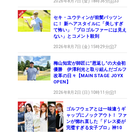
2026年8月7日 (金) 18時36分
33
セキ・ユウティンが前髪パッツン
に！ 新ヘアスタイルに「美しすぎ
て怖い」「プロゴルファーには見え
ない」とコメント殺到
2026年8月7日 (金) 15時29分
7
梅山知宏が師匠に“恩返し”の大会初
優勝 伊澤利光と取り組んだゴルフ
改革の日々【MAIN STAGE JOYX
OPEN】
2026年8月2日 (日) 10時11分
1
ゴルフウェアとは一味違うギ
ャップにノックアウト！ ファ
ンが惚れ直した「ドレス姿が
完璧すぎる女子プロ」神10