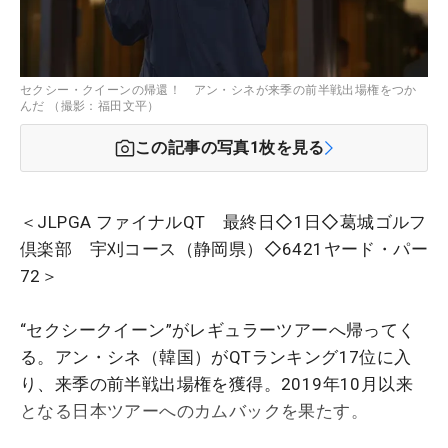
セクシー・クイーンの帰還！ アン・シネが来季の前半戦出場権をつか
んだ （撮影：福田文平）
この記事の写真
1
枚を見る
＜JLPGA ファイナルQT 最終日◇1日◇葛城ゴルフ
倶楽部 宇刈コース（静岡県）◇6421ヤード・パー
72＞
“セクシークイーン”がレギュラーツアーへ帰ってく
る。アン・シネ（韓国）がQTランキング17位に入
り、来季の前半戦出場権を獲得。2019年10月以来
となる日本ツアーへのカムバックを果たす。