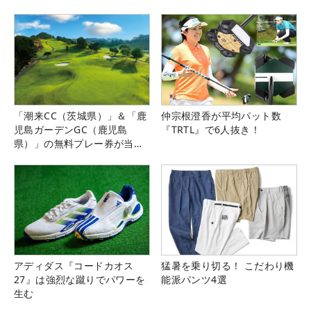
「潮来CC（茨城県）」＆「鹿
仲宗根澄香が平均パット数
児島ガーデンGC（鹿児島
『TRTL』で6人抜き！
県）」の無料プレー券が当た
る！！
アディダス『コードカオス
猛暑を乗り切る！ こだわり機
27』は強烈な蹴りでパワーを
能派パンツ4選
生む