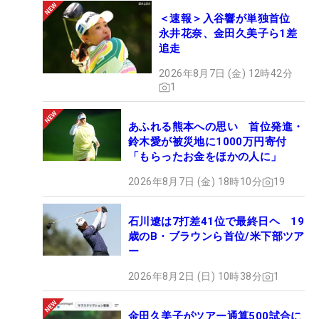
＜速報＞入谷響が単独首位
永井花奈、金田久美子ら1差
追走
2026年8月7日 (金) 12時42分
1
あふれる熊本への思い 首位発進・
鈴木愛が被災地に1000万円寄付
「もらったお金をほかの人に」
2026年8月7日 (金) 18時10分
19
石川遼は7打差41位で最終日ヘ 19
歳のB・ブラウンら首位/米下部ツア
ー
2026年8月2日 (日) 10時38分
1
金田久美子がツアー通算500試合に