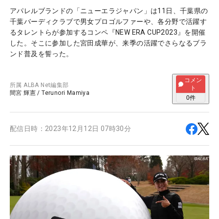
アパレルブランドの「ニューエラジャパン」は11日、千葉県の
千葉バーディクラブで男女プロゴルファーや、各分野で活躍す
るタレントらが参加するコンペ『NEW ERA CUP2023』を開催
した。そこに参加した宮田成華が、来季の活躍でさらなるブラ
ンド普及を誓った。
コメン
所属
ALBA Net編集部
ト
間宮 輝憲
/
Terunori Mamiya
0
件
配信日時：
2023年12月12日 07時30分