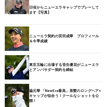
れ、最終的にこの数ホールは楽しい時間になった。
日頃からニューエラキャップでプレーして
プロとしてアドバイスを送ったかについて聞いてみ
ます【写真】
ると、「緊張してそれどころでは…。『お話させて
ください』という気持ちでした（笑）」と回答。や
はり普段の“プロアマ”とは、ひと味もふた味も違
ニューエラ契約の宮田成華 プロフィール
う。
＆今季成績
そんなオフシーズンを、いい形で迎えることができ
た。先日終わった2023年シーズンについて、「一言
でいうと、いいシーズンだったな」と振り返ること
東京五輪に出場する笹生優花がニューエラ
とアンバサダー契約を締結
ができる。
QTランク66位で開幕を迎え、序盤戦はレギュラー
ツアーと下部のステップ・アップ・ツアーを行き来
脇元華 「NewEra最高」茶髪のロングヘア×
する生活を送った。そのなかで7月の「資生堂レデ
キャップが似合う！クールなショットを公
開！
ィス」では、最終日を首位で迎え優勝争いの一員に