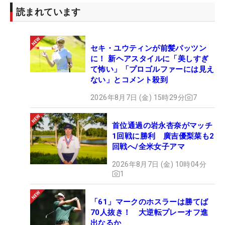
での試合を待ちわびている。
読まれています
そこでも“NEW ERA”のロゴを身に着け、プレーする
セキ・ユウティンが前髪パッツン
ことになる。今年から女子ツアーでウェアの提供を
に！ 新ヘアスタイルに「美しすぎ
始めた契約ブランドを、ゴルフ界でも定着させる役
て怖い」「プロゴルファーには見え
割も担っていく。「成績を出してアピールできたら
ない」とコメント殺到
いいですね」。24年が宮田にとっての“新時代”にな
2026年8月7日 (金) 15時29分
7
るよう、開幕からひたすらに上を目指していく。
首位通過の岩永杏奈がマッチ
1回戦に勝利 廣吉優梨菜も2
回戦へ/全米女子アマ
2026年8月7日 (金) 10時04分
1
「61」マークのホスラーは勝てば
70人抜き！ 大逆転プレーオフ進
出なるか