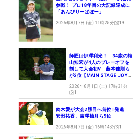
参戦！ プロ18年目の大記録達成に
「あんびりーばぼー」
2026年8月7日 (金) 11時25分
19
師匠は伊澤利光！ 34歳の梅
山知宏が4人のプレーオフを
制して大会初V 藤本佳則ら
が2位【MAIN STAGE JOYX
OPEN】
2026年8月1日 (土) 17時31分
1
鈴木愛が大会2勝目へ首位T発進
安田祐香、吉澤柚月ら5位
2026年8月7日 (金) 16時14分
1