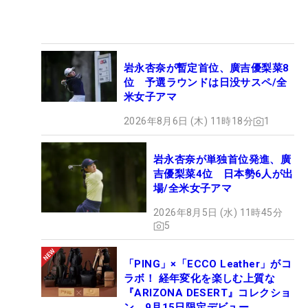
岩永杏奈が暫定首位、廣吉優梨菜8
位 予選ラウンドは日没サスペ/全
米女子アマ
2026年8月6日 (木) 11時18分
1
岩永杏奈が単独首位発進、廣
吉優梨菜4位 日本勢6人が出
場/全米女子アマ
2026年8月5日 (水) 11時45分
5
「PING」×「ECCO Leather」がコ
ラボ！ 経年変化を楽しむ上質な
『ARIZONA DESERT』コレクショ
ン、9月15日限定デビュー