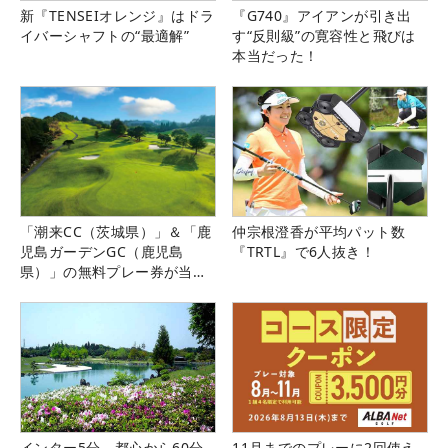
新『TENSEIオレンジ』はドラ
『G740』アイアンが引き出
イバーシャフトの“最適解”
す“反則級”の寛容性と飛びは
本当だった！
「潮来CC（茨城県）」＆「鹿
仲宗根澄香が平均パット数
児島ガーデンGC（鹿児島
『TRTL』で6人抜き！
県）」の無料プレー券が当た
る！！
インター5分、都心から60分
11月までのプレーに2回使え