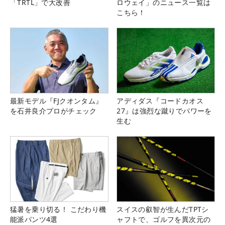
「TRTL」で大改善
ロウェイ」のニュース一覧は
こちら！
最新モデル『FJクオンタム』
アディダス『コードカオス
を石井良介プロがチェック
27』は強烈な蹴りでパワーを
生む
猛暑を乗り切る！ こだわり機
スイスの叡智が生んだTPTシ
能派パンツ4選
ャフトで、ゴルフを異次元の