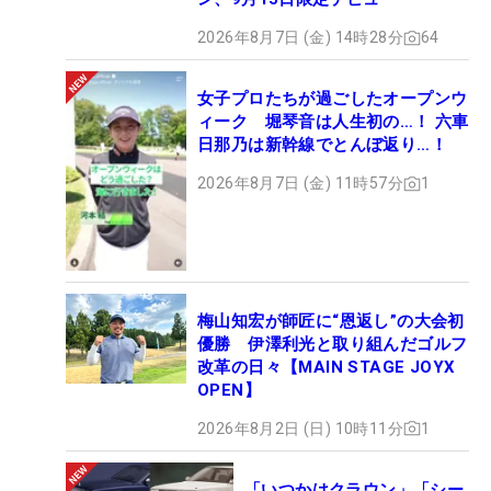
2026年8月7日 (金) 14時28分
64
女子プロたちが過ごしたオープンウ
ィーク 堀琴音は人生初の…！ 六車
日那乃は新幹線でとんぼ返り…！
2026年8月7日 (金) 11時57分
1
梅山知宏が師匠に“恩返し”の大会初
優勝 伊澤利光と取り組んだゴルフ
改革の日々【MAIN STAGE JOYX
OPEN】
2026年8月2日 (日) 10時11分
1
「いつかはクラウン」「シー