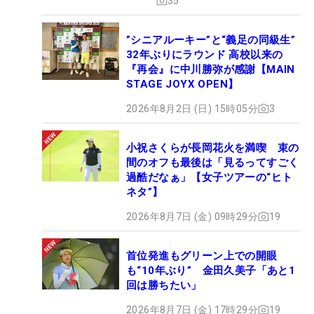
35
”シニアルーキー”と“義足の同級生”
32年ぶりにラウンド 高校以来の
『再会』に中川勝弥が感謝【MAIN
STAGE JOYX OPEN】
2026年8月2日 (日) 15時05分
3
小祝さくらが長岡花火を満喫 束の
間のオフも最後は「見るってすごく
過酷だなぁ」【女子ツアーの“ヒト
ネタ”】
2026年8月7日 (金) 09時29分
19
首位発進もグリーン上での開眼
も“10年ぶり” 金田久美子「あと1
回は勝ちたい」
2026年8月7日 (金) 17時29分
19