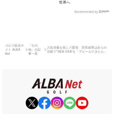
世界へ
Recommended by
ゴルフ総合サ
「その
人気俳優を前にド緊張 宮田成華は自らの
イト ALBA
他」の記
活躍で“NEW ERA”を「アピールできたら」
Net
事一覧