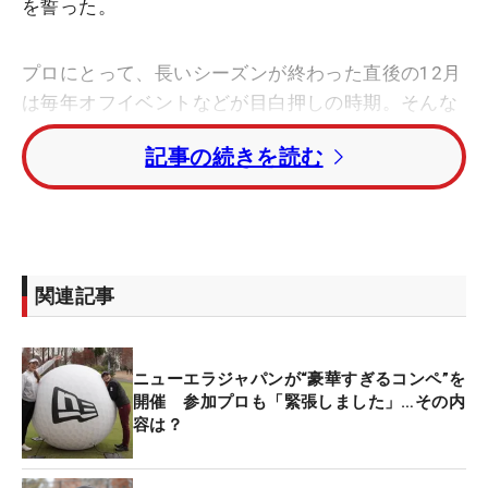
を誓った。
プロにとって、長いシーズンが終わった直後の12月
は毎年オフイベントなどが目白押しの時期。そんな
一日を宮田は「緊張」のなかで過ごした。これは足
記事の続きを読む
を運んでくれたゲストたちに理由にある。芸能界、
スポーツ界などから多くの著名人が招かれ、同じコ
ースでゴルフを楽しんだイベントでは、宮田も3ホ
ールごとに組を替えながらのプレー、そして会話で
充実の時間を過ごした。
関連記事
ただ朝一は、ドキドキがピークに達していたとい
う。「窪塚さん（俳優の窪塚洋介氏）と回らせても
ニューエラジャパンが“豪華すぎるコンペ”を
らって…。震えました」。多くの映画、テレビドラ
開催 参加プロも「緊張しました」…その内
マなどに出演し、そのイケメンぶりは今も健在の44
容は？
歳を前にし、極度の緊張状態に陥ったのだ。それで
も気さくに話しかけてくれるなど、その人柄に触