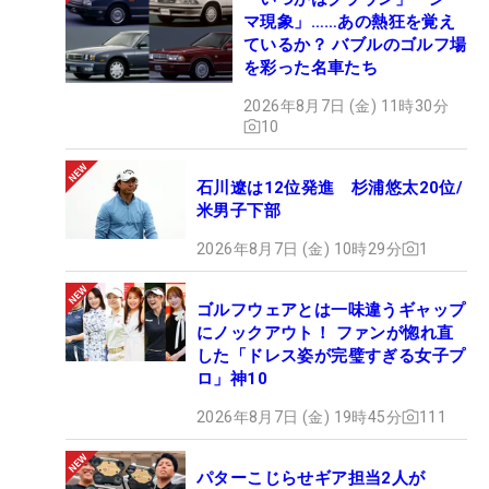
マ現象」……あの熱狂を覚え
ているか？ バブルのゴルフ場
を彩った名車たち
2026年8月7日 (金) 11時30分
10
石川遼は12位発進 杉浦悠太20位/
米男子下部
2026年8月7日 (金) 10時29分
1
ゴルフウェアとは一味違うギャップ
にノックアウト！ ファンが惚れ直
した「ドレス姿が完璧すぎる女子プ
ロ」神10
2026年8月7日 (金) 19時45分
111
パターこじらせギア担当2人が