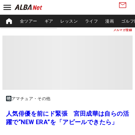
全ツアー
ギア
レッスン
ライフ
漫画
ゴルフ
メルマガ登録
アマチュア・その他
人気俳優を前にド緊張 宮田成華は自らの活
躍で“NEW ERA”を「アピールできたら」