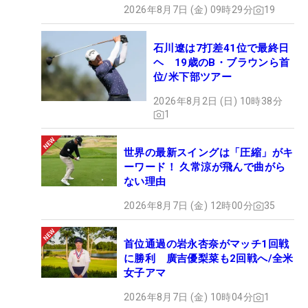
2026年8月7日 (金) 09時29分
19
石川遼は7打差41位で最終日
ヘ 19歳のB・ブラウンら首
位/米下部ツアー
2026年8月2日 (日) 10時38分
1
世界の最新スイングは「圧縮」がキ
ーワード！ 久常涼が飛んで曲がら
ない理由
2026年8月7日 (金) 12時00分
35
首位通過の岩永杏奈がマッチ1回戦
に勝利 廣吉優梨菜も2回戦へ/全米
女子アマ
2026年8月7日 (金) 10時04分
1