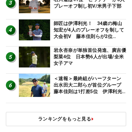
3
プレーオフ制し初V/米男子下部
師匠は伊澤利光！ 34歳の梅山
4
知宏が4人のプレーオフを制して
大会初V 藤本佳則らが2位
【MAIN STAGE JOYX OPEN】
岩永杏奈が単独首位発進、廣吉優
5
梨菜4位 日本勢6人が出場/全米
女子アマ
＜速報＞最終組がハーフターン
6
出水田大二郎らが首位グループ
藤本佳則は1打差5位 伊澤利光
は52位タイ【MAIN STAGE
JOYX OPEN】
ランキングをもっと見る