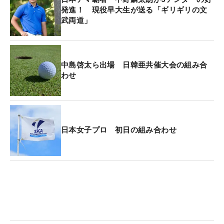
発進！ 現役早大生が送る「ギリギリの文
武両道」
中島啓太ら出場 日韓亜共催大会の組み合
わせ
日本女子プロ 初日の組み合わせ