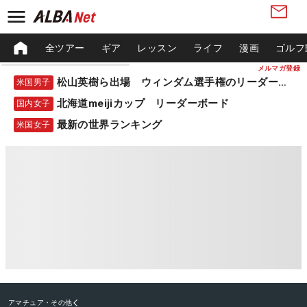
全ツアー
ギア
レッスン
ライフ
漫画
ゴルフ
メルマガ登録
松山英樹ら出場 ウィンダム選手権のリーダーボード
米国男子
北海道meijiカップ リーダーボード
国内女子
最新の世界ランキング
米国女子
アマチュア・その他