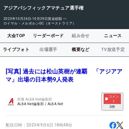
アジアパシフィックアマチュア選手権
2023年10月26日-10月29日
賞金総額
―
ロイヤル・メルボルンGC（オーストラリア）
大会TOP
リーダーボード
組み合せ
ニュース
ライブフォト
出場選手
概要など
TV放送予定
[写真] 過去には松山英樹が連覇 「アジアア
マ」出場の日本勢9人発表
コメン
所属
ALBA Net編集部
ト
ALBA Net編集部
/
ALBA Net
0
件
配信日時：
2023年9月6日 18時48分