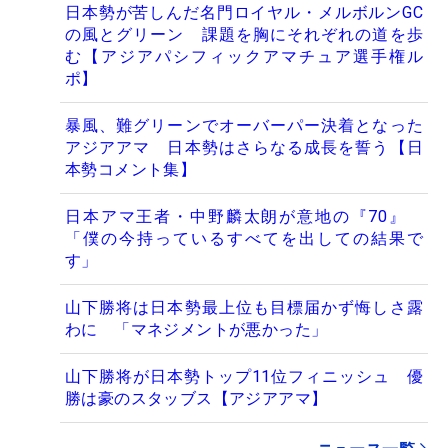
日本勢が苦しんだ名門ロイヤル・メルボルンGC
の風とグリーン 課題を胸にそれぞれの道を歩
む【アジアパシフィックアマチュア選手権ル
ポ】
暴風、難グリーンでオーバーパー決着となった
アジアアマ 日本勢はさらなる成長を誓う【日
本勢コメント集】
日本アマ王者・中野麟太朗が意地の『70』
「僕の今持っているすべてを出しての結果で
す」
山下勝将は日本勢最上位も目標届かず悔しさ露
わに 「マネジメントが悪かった」
山下勝将が日本勢トップ11位フィニッシュ 優
勝は豪のスタッブス【アジアアマ】