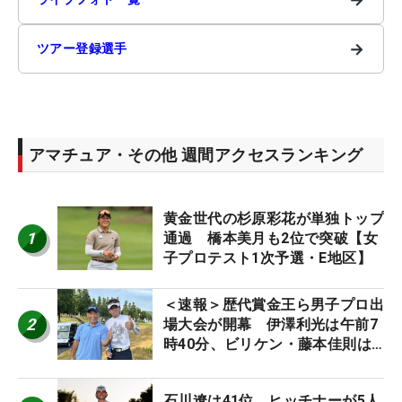
→
ツアー登録選手
アマチュア・その他 週間アクセスランキング
黄金世代の杉原彩花が単独トップ
1
通過 橋本美月も2位で突破【女
子プロテスト1次予選・E地区】
＜速報＞歴代賞金王ら男子プロ出
2
場大会が開幕 伊澤利光は午前7
時40分、ビリケン・藤本佳則は
午前9時30分にティオフ【MAIN
STAGE JOYX OPEN】
石川遼は41位 ヒッチナーが5人