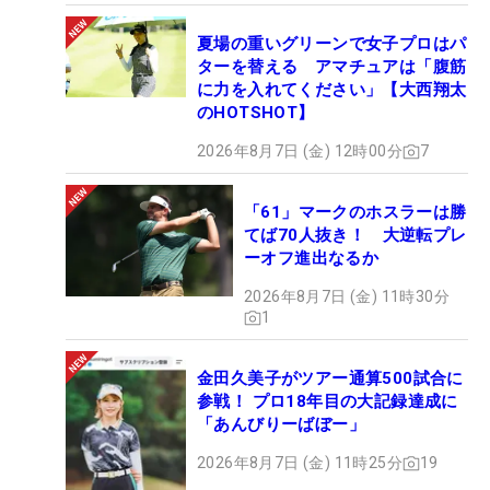
夏場の重いグリーンで女子プロはパ
ターを替える アマチュアは「腹筋
に力を入れてください」【大西翔太
のHOTSHOT】
2026年8月7日 (金) 12時00分
7
「61」マークのホスラーは勝
てば70人抜き！ 大逆転プレ
ーオフ進出なるか
2026年8月7日 (金) 11時30分
1
金田久美子がツアー通算500試合に
参戦！ プロ18年目の大記録達成に
「あんびりーばぼー」
2026年8月7日 (金) 11時25分
19