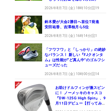
2026年8月7日 (金) 18時10分
19
鈴木愛が大会2勝目へ首位T発進
安田祐香、吉澤柚月ら5位
2026年8月7日 (金) 16時14分
1
「フワフワ」と「しっかり」の絶妙
なバランス！ 新しい『FJクオンタ
ム』は性能が“ど真ん中”のゴルフシ
ューズだった
2026年8月7日 (金) 10時00分
14
お助けドルフィンが激スピン
に！ ノーメッキのキャスコ
『DW-125G High Spin』、9
月11日デビュー【打ってみ
た】