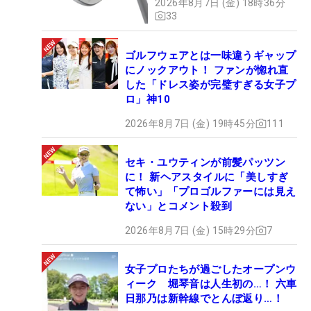
2026年8月7日 (金) 18時36分
33
ゴルフウェアとは一味違うギャップ
にノックアウト！ ファンが惚れ直
した「ドレス姿が完璧すぎる女子プ
ロ」神10
2026年8月7日 (金) 19時45分
111
セキ・ユウティンが前髪パッツン
に！ 新ヘアスタイルに「美しすぎ
て怖い」「プロゴルファーには見え
ない」とコメント殺到
2026年8月7日 (金) 15時29分
7
女子プロたちが過ごしたオープンウ
ィーク 堀琴音は人生初の…！ 六車
日那乃は新幹線でとんぼ返り…！