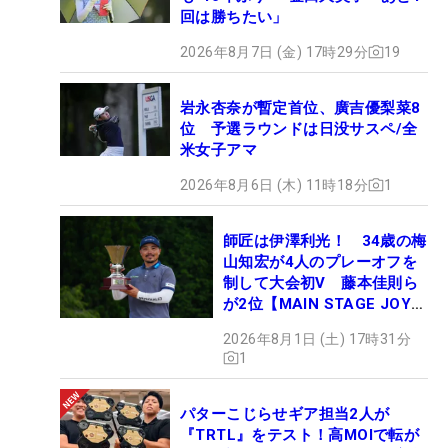
回は勝ちたい」
2026年8月7日 (金) 17時29分
19
岩永杏奈が暫定首位、廣吉優梨菜8
位 予選ラウンドは日没サスペ/全
米女子アマ
2026年8月6日 (木) 11時18分
1
師匠は伊澤利光！ 34歳の梅
山知宏が4人のプレーオフを
制して大会初V 藤本佳則ら
が2位【MAIN STAGE JOYX
OPEN】
2026年8月1日 (土) 17時31分
1
パターこじらせギア担当2人が
『TRTL』をテスト！高MOIで転が