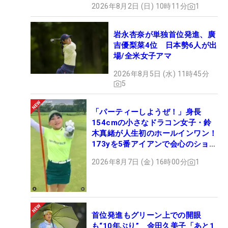
2026年8月2日 (日) 10時11分
1
岩永杏奈が単独首位発進、廣
吉優梨菜4位 日本勢6人が出
場/全米女子アマ
2026年8月5日 (水) 11時45分
5
「パーティーしようぜ！」身長
154cmの小さなドラコン女子・鈴
木真緒が人生初のホールインワン！
173yを5番アイアンで会心のショッ
ト
2026年8月7日 (金) 16時00分
1
首位発進もグリーン上での開眼
も“10年ぶり” 金田久美子「あと1