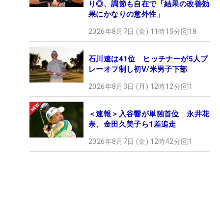
り◎、調節も自在で「結果の改善効
果にかなりの意外性」
2026年8月7日 (金) 11時15分
18
石川遼は41位 ヒッチナーが5人プ
レーオフ制し初V/米男子下部
2026年8月3日 (月) 12時12分
1
＜速報＞入谷響が単独首位 永井花
奈、金田久美子ら1差追走
2026年8月7日 (金) 12時42分
1