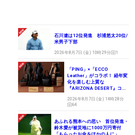
石川遼は12位発進 杉浦悠太20位/
米男子下部
2026年8月7日 (金) 10時29分
1
「PING」×「ECCO
Leather」がコラボ！ 経年変
化を楽しむ上質な
『ARIZONA DESERT』コレ
クション、9月15日限定デビ
2026年8月7日 (金) 14時28分
ュー
64
あふれる熊本への思い 首位発進・
鈴木愛が被災地に1000万円寄付
「もらったお金をほかの人に」