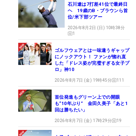
石川遼は7打差41位で最終日
ヘ 19歳のB・ブラウンら首
位/米下部ツアー
2026年8月2日 (日) 10時38分
1
ゴルフウェアとは一味違うギャップ
にノックアウト！ ファンが惚れ直
した「ドレス姿が完璧すぎる女子プ
ロ」神10
2026年8月7日 (金) 19時45分
111
首位発進もグリーン上での開眼
も“10年ぶり” 金田久美子「あと1
回は勝ちたい」
2026年8月7日 (金) 17時29分
19