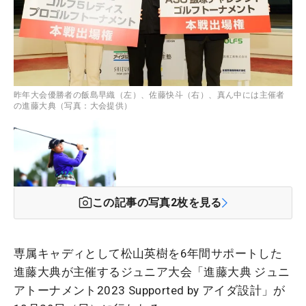
昨年大会優勝者の飯島早織（左）、佐藤快斗（右）、真ん中には主催者
の進藤大典（写真：大会提供）
この記事の写真
2
枚を見る
専属キャディとして松山英樹を6年間サポートした
進藤大典が主催するジュニア大会「進藤大典 ジュニ
アトーナメント2023 Supported by アイダ設計」が