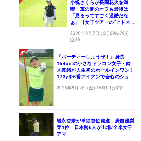
小祝さくらが長岡花火を満
喫 束の間のオフも最後は
「見るってすごく過酷だな
ぁ」【女子ツアーの“ヒトネ
タ”】
2026年8月7日 (金) 09時29分
19
「パーティーしようぜ！」身長
154cmの小さなドラコン女子・鈴
木真緒が人生初のホールインワン！
173yを5番アイアンで会心のショッ
ト
2026年8月7日 (金) 16時00分
1
岩永杏奈が単独首位発進、廣吉優梨
菜4位 日本勢6人が出場/全米女子
アマ