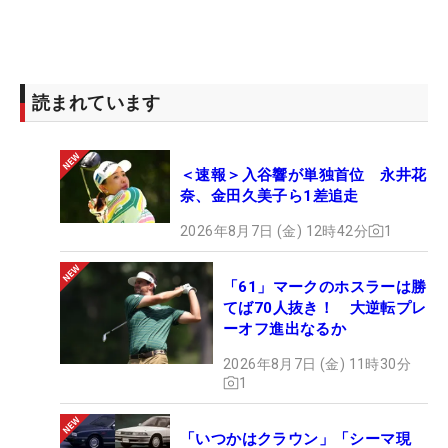
に数多くのプロゴルファーのキャディをつとめ、優
勝へ導いている。13年以降は松山英樹の依頼で専属
キャディとして契約。同年に松山の国内ツアー史上
最年少賞金王に貢献。14年からは米ツアーを転戦し
読まれています
てともに世界を戦った。現在はプロキャディであり
ながら、テレビ解説、執筆活動、講演、メディア業
＜速報＞入谷響が単独首位 永井花
他、ミュアフィールドヴィレッジ株式会社の代表取
奈、金田久美子ら1差追走
締役をつとめ、スポーツマネジメント業などを行い
幅広く活躍中。
2026年8月7日 (金) 12時42分
1
「61」マークのホスラーは勝
てば70人抜き！ 大逆転プレ
ーオフ進出なるか
2026年8月7日 (金) 11時30分
1
「いつかはクラウン」「シーマ現