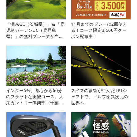
「潮来CC（茨城県）」＆「鹿
11月までのプレーに2回使え
児島ガーデンGC（鹿児島
る！コース限定3,500円クー
県）」の無料プレー券が当た
ポン配布中！
る！！
インター5分、都心から60分
スイスの叡智が生んだTPTシ
のフラットな美観コース。大
ャフトで、ゴルフを異次元の
栄カントリー俱楽部（千葉
世界へ
県）