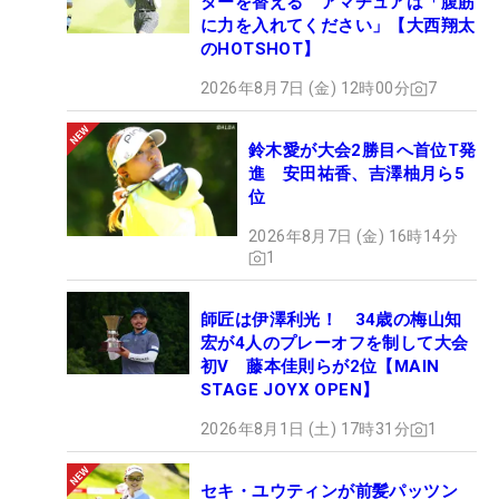
ターを替える アマチュアは「腹筋
に力を入れてください」【大西翔太
のHOTSHOT】
2026年8月7日 (金) 12時00分
7
鈴木愛が大会2勝目へ首位T発
進 安田祐香、吉澤柚月ら5
位
2026年8月7日 (金) 16時14分
1
師匠は伊澤利光！ 34歳の梅山知
宏が4人のプレーオフを制して大会
初V 藤本佳則らが2位【MAIN
STAGE JOYX OPEN】
2026年8月1日 (土) 17時31分
1
セキ・ユウティンが前髪パッツン