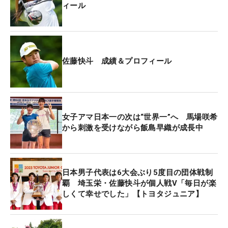
ィール
と、支えていただいている皆様に最大級の感謝の気
持ちを胸に精一杯ジュニア育成という大きな道を進
んでいきます」と、思いを明かしている。
佐藤快斗 成績＆プロフィール
舞台はセブンハンドレッドクラブ（栃木県）。進藤
は「この試合ではゴルフの楽しさをより感じてもら
うため、アグレッシブな姿勢、最後まであきらめな
い気持ちを養ってほしい」という願いから、ストロ
女子アマ日本一の次は“世界一”へ 馬場咲希
ークプレーではなく、他のジュニア大会では見られ
から刺激を受けながら飯島早織が成長中
ない1日競技のステーブルフォード方式
（※）
にて順
位を決定する競技形式となっている。ボギーを打た
ないことよりもバーディを取ることが重要になる競
日本男子代表は6大会ぶり5度目の団体戦制
技方法に、“攻める気持ち”を大事にする進藤の思い
覇 埼玉栄・佐藤快斗が個人戦V「毎日が楽
が詰まっている。
しくて幸せでした」【トヨタジュニア】
今大会の開催に向けて、きょう7月17日（月）から8