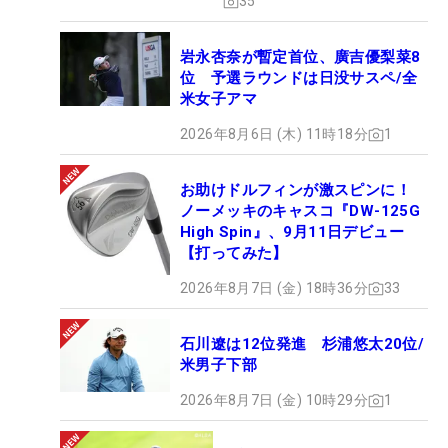
35
岩永杏奈が暫定首位、廣吉優梨菜8
位 予選ラウンドは日没サスペ/全
米女子アマ
2026年8月6日 (木) 11時18分
1
お助けドルフィンが激スピンに！
ノーメッキのキャスコ『DW-125G
High Spin』、9月11日デビュー
【打ってみた】
2026年8月7日 (金) 18時36分
33
石川遼は12位発進 杉浦悠太20位/
米男子下部
2026年8月7日 (金) 10時29分
1