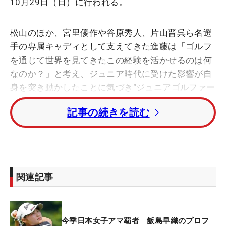
10月29日（日）に行われる。
松山のほか、宮里優作や谷原秀人、片山晋呉ら名選
手の専属キャディとして支えてきた進藤は「ゴルフ
を通じて世界を見てきたこの経験を活かせるのは何
なのか？」と考え、ジュニア時代に受けた影響が自
身を突き動かしたことに気づき“ジュニアゴルファー
に最高の思い出と、少しでも世界を知ってもらえる
記事の続きを読む
ような場を”提供するために今大会を主催した。今年
で3回目となる。
「このジュニアトーナメントで育って行った子ども
達に世界で羽ばたいてほしい。そして10年、20年、
関連記事
30年後にゴルフを通じて次の世代に恩返しをしてく
れたら嬉しく思います。また、この大会を通じて世
界への扉を開くサポートをしていけるように考えて
今季日本女子アマ覇者 飯島早織のプロフ
います。まずは第一歩。このような舞台を作れたこ