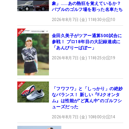
象」……あの熱狂を覚えているか？
バブルのゴルフ場を彩った名車たち
2026年8月7日 (金) 11時30分
10
金田久美子がツアー通算500試合に
参戦！ プロ18年目の大記録達成に
「あんびりーばぼー」
2026年8月7日 (金) 11時25分
19
「フワフワ」と「しっかり」の絶妙
なバランス！ 新しい『FJクオンタ
ム』は性能が“ど真ん中”のゴルフシ
ューズだった
2026年8月7日 (金) 10時00分
14