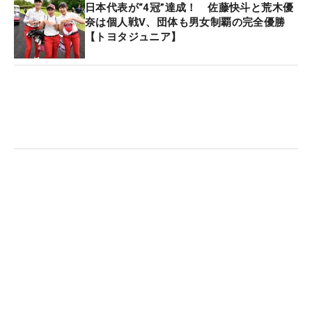
月31日（木）までの期間でエントリーが開始。カテ
日本代表が“4冠”達成！ 佐藤快斗と荒木優
ゴリーは高校男子・女子、中学男子・女子の4部門
奈は個人戦V、団体も男女制覇の完全優勝
【トヨタジュニア】
となっている。
（※）
ステーブルフォード方式（ポイント加点制）
各ホールの規定打数（パー）のオーバー・アンダー
数でポイントが決まり、 最終的な総獲得ポイントが
より高かったプレイヤーが勝利するというシステム
の採点方式。 バーディやイーグルで獲得できるポイ
ントが多いため、よりアグレッシブなゴルフが求め
られる。この方法は、どんなコースでも失敗を恐れ
ず、攻撃的なプレーを楽しめるように考案された方
式だ。
■進藤大典
1999年に東北福祉大学時代の同級生でプロゴルファ
ーの宮里優作に誘われキャディを始め、2013年まで