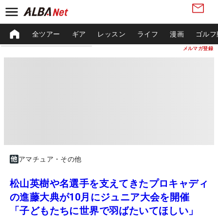
全ツアー
ギア
レッスン
ライフ
漫画
ゴルフ
メルマガ登録
アマチュア・その他
松山英樹や名選手を支えてきたプロキャディ
の進藤大典が10月にジュニア大会を開催
「子どもたちに世界で羽ばたいてほしい」