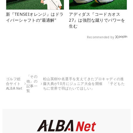
新『TENSEIオレンジ』はドラ
アディダス『コードカオス
イバーシャフトの“最適解”
27』は強烈な蹴りでパワーを
生む
Recommended by
「その
ゴルフ総
松山英樹や名選手を支えてきたプロキャディの進
他」の
合サイト
藤大典が10月にジュニア大会を開催 「子どもた
記事一
ALBA Net
ちに世界で羽ばたいてほしい」
覧