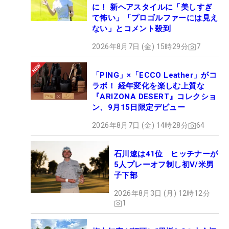
に！ 新ヘアスタイルに「美しすぎ
て怖い」「プロゴルファーには見え
ない」とコメント殺到
2026年8月7日 (金) 15時29分
7
「PING」×「ECCO Leather」がコ
ラボ！ 経年変化を楽しむ上質な
『ARIZONA DESERT』コレクショ
ン、9月15日限定デビュー
2026年8月7日 (金) 14時28分
64
石川遼は41位 ヒッチナーが
5人プレーオフ制し初V/米男
子下部
2026年8月3日 (月) 12時12分
1