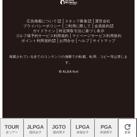
広告掲載について
スタッフ募集
運営会社
プライバシーポリシー
ご利用に際して
会員規約
ガイドライン
特定商取引法に基づく表示
ゴルフ場予約サービス利用規約
マイページサービス利用規約
ポイント利用規約
お問合せ
ヘルプ
サイトマップ
掲載されている全てのコンテンツの無断での転載、転用、コピー等は禁じま
す。
© ALBA Net
TOUR
JLPGA
JGTO
LPGA
PGA
閉じる
全ツアー
国内女子
国内男子
米国女子
米国男子
更新