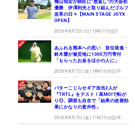
梅山知宏が師匠に“恩返し”の大会初
優勝 伊澤利光と取り組んだゴルフ
改革の日々【MAIN STAGE JOYX
OPEN】
2026年8月2日 (日) 10時11分
1
あふれる熊本への思い 首位発進・
鈴木愛が被災地に1000万円寄付
「もらったお金をほかの人に」
2026年8月7日 (金) 18時10分
19
パターこじらせギア担当2人が
『TRTL』をテスト！高MOIで転が
り◎、調節も自在で「結果の改善効
果にかなりの意外性」
2026年8月7日 (金) 11時15分
18